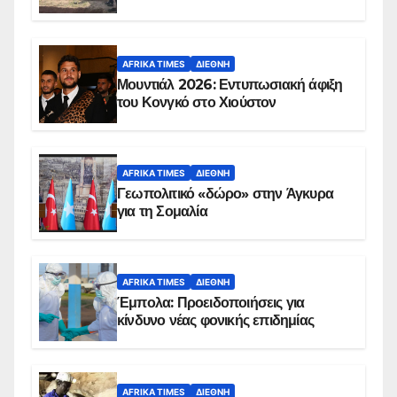
AFRIKA TIMES
ΔΙΕΘΝΉ
Μουντιάλ 2026: Εντυπωσιακή άφιξη
του Κονγκό στο Χιούστον
AFRIKA TIMES
ΔΙΕΘΝΉ
Γεωπολιτικό «δώρο» στην Άγκυρα
για τη Σομαλία
AFRIKA TIMES
ΔΙΕΘΝΉ
Έμπολα: Προειδοποιήσεις για
κίνδυνο νέας φονικής επιδημίας
AFRIKA TIMES
ΔΙΕΘΝΉ