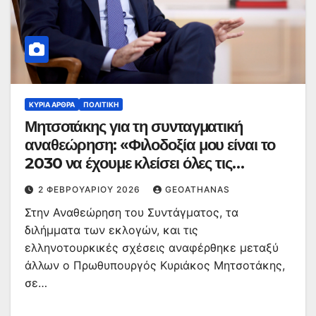
ΚΥΡΙΑ ΑΡΘΡΑ
ΠΟΛΙΤΙΚΉ
Μητσοτάκης για τη συνταγματική
αναθεώρηση: «Φιλοδοξία μου είναι το
2030 να έχουμε κλείσει όλες τις
εκκρεμότητες με το πελατειακό κράτος»
2 ΦΕΒΡΟΥΑΡΊΟΥ 2026
GEOATHANAS
Στην Αναθεώρηση του Συντάγματος, τα
διλήμματα των εκλογών, και τις
ελληνοτουρκικές σχέσεις αναφέρθηκε μεταξύ
άλλων ο Πρωθυπουργός Κυριάκος Μητσοτάκης,
σε…