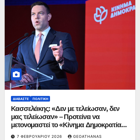
ΔΙΑΒΆΣΤΕ
ΠΟΛΙΤΙΚΉ
Κασσελάκης: «Δεν με τελείωσαν, δεν
μας τελείωσαν» – Προτείνει να
μετονομαστεί το «Κίνημα Δημοκρατίας»
σε «Δημοκράτες – Προοδευτικό
7 ΦΕΒΡΟΥΑΡΊΟΥ 2026
GEOATHANAS