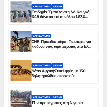
AFRIKA TIMES
ΔΙΕΘΝΉ
Επιδημία Έμπολα στη ΛΔ Κονγκό:
648 θάνατοι επί συνόλου 1.830
επιβεβαιωμένων κρουσμάτων
AFRIKA TIMES
ΟΗΕ: Προειδοποίηση Γκουτέρες για
κίνδυνο νέας αιματοχυσίας στο Ελ
Ομπέιντ του Σουδάν
AFRIKA TIMES
ΔΙΕΘΝΉ
Νότια Αφρική:Συνελήφθη με 150
δηλητηριώδεις σκορπιούς
AFRIKA TIMES
ΔΙΕΘΝΉ
17 νεκροί αγρότες στη Νιγηρία