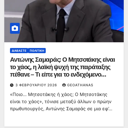
ΔΙΑΒΆΣΤΕ
ΠΟΛΙΤΙΚΉ
Αντώνης Σαμαράς: Ο Μητσοτάκης είναι
το χάος, η λαϊκή ψυχή της παράταξης
πέθανε – Τι είπε για το ενδεχόμενο
δημιουργίας κόμματος και τα
3 ΦΕΒΡΟΥΑΡΊΟΥ 2026
GEOATHANAS
ελληνοτουρκικά
«Ποιο… Μητσοτάκης ή χάος; Ο Μητσοτάκης
είναι το χάος», τόνισε μεταξύ άλλων ο πρώην
πρωθυπουργός, Αντώνης Σαμαράς σε μια εφ’…