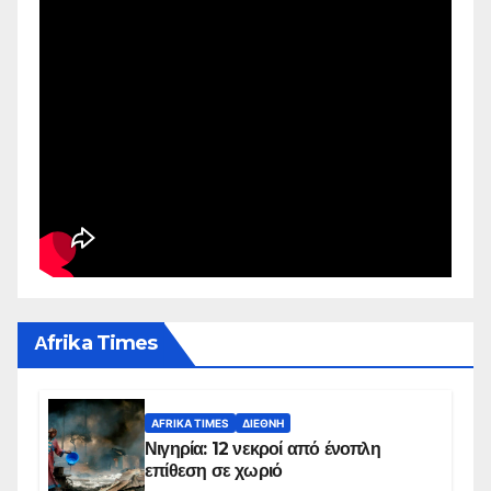
Αfrika Times
AFRIKA TIMES
ΔΙΕΘΝΉ
Νιγηρία: 12 νεκροί από ένοπλη
επίθεση σε χωριό