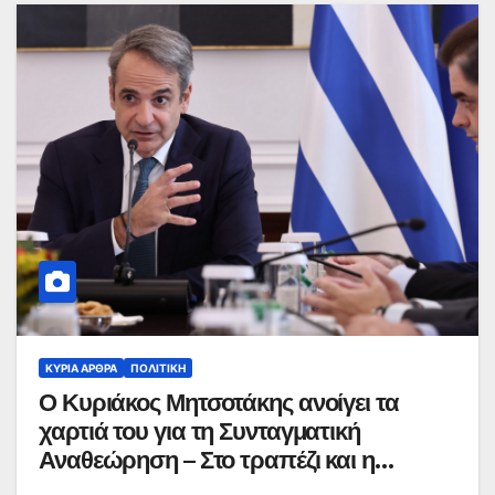
ΚΥΡΙΑ ΑΡΘΡΑ
ΠΟΛΙΤΙΚΉ
Ο Κυριάκος Μητσοτάκης ανοίγει τα
χαρτιά του για τη Συνταγματική
Αναθεώρηση – Στο τραπέζι και η
μονιμότητα των δημοσίων υπαλλήλων