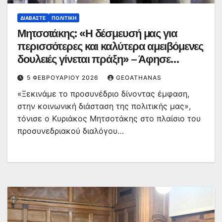
ΔΙΑΒΆΣΤΕ
ΠΟΛΙΤΙΚΉ
Μητσοτάκης: «Η δέσμευσή μας για
περισσότερες και καλύτερα αμειβόμενες
δουλειές γίνεται πράξη» – Άφησε
«παράθυρο» για ένταξη υγειονομικών
5 ΦΕΒΡΟΥΑΡΊΟΥ 2026
GEOATHANAS
στα βαρέα και ανθυγιεινά
«Ξεκινάμε το προσυνέδριο δίνοντας έμφαση,
στην κοινωνική διάσταση της πολιτικής μας»,
τόνισε ο Κυριάκος Μητσοτάκης στο πλαίσιο του
προσυνεδριακού διαλόγου…