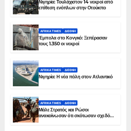
Νιγηρία: Τουλάχιστον 14 νεκροί από
επίθεση ενόπλων στην Οτούκπο
AFRIKA TIMES
ΔΙΕΘΝΉ
Έμπολα στο Κονγκό: Ξεπέρασαν
τους 1.350 οι νεκροί
AFRIKA TIMES
ΔΙΕΘΝΉ
Νιγηρία: Η νέα πόλη στον Ατλαντικό
AFRIKA TIMES
ΔΙΕΘΝΉ
Μάλι: Στρατός και Ρώσοι
ανακοίνωσαν ότι σκότωσαν σχεδόν
100 τζιχαντιστές