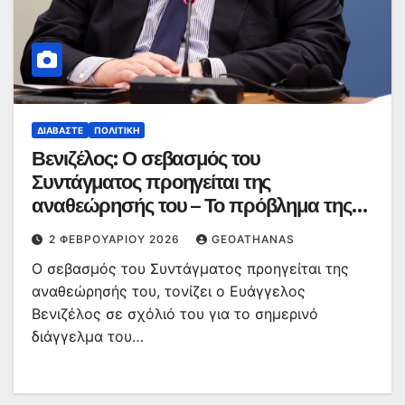
ΔΙΑΒΆΣΤΕ
ΠΟΛΙΤΙΚΉ
Βενιζέλος: Ο σεβασμός του
Συντάγματος προηγείται της
αναθεώρησής του – Το πρόβλημα της
χώρας είναι η βαθιά κρίση αξιοπιστίας
2 ΦΕΒΡΟΥΑΡΊΟΥ 2026
GEOATHANAS
των θεσμών
Ο σεβασμός του Συντάγματος προηγείται της
αναθεώρησής του, τονίζει ο Ευάγγελος
Βενιζέλος σε σχόλιό του για το σημερινό
διάγγελμα του…