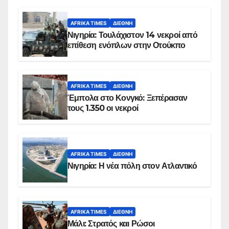
AFRIKA TIMES
ΔΙΕΘΝΉ
Νιγηρία: Τουλάχιστον 14 νεκροί από
επίθεση ενόπλων στην Οτούκπο
AFRIKA TIMES
ΔΙΕΘΝΉ
Έμπολα στο Κονγκό: Ξεπέρασαν
τους 1.350 οι νεκροί
AFRIKA TIMES
ΔΙΕΘΝΉ
Νιγηρία: Η νέα πόλη στον Ατλαντικό
AFRIKA TIMES
ΔΙΕΘΝΉ
Μάλι: Στρατός και Ρώσοι