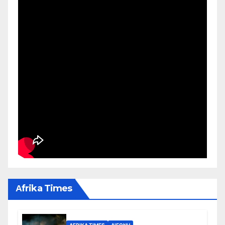
Αfrika Times
AFRIKA TIMES
ΔΙΕΘΝΉ