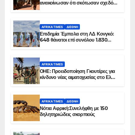
ανακοίνωσαν ότι σκότωσαν σχεδόν
100 τζιχαντιστές
AFRIKA TIMES
ΔΙΕΘΝΉ
Επιδημία Έμπολα στη ΛΔ Κονγκό:
648 θάνατοι επί συνόλου 1.830
επιβεβαιωμένων κρουσμάτων
AFRIKA TIMES
ΟΗΕ: Προειδοποίηση Γκουτέρες για
κίνδυνο νέας αιματοχυσίας στο Ελ
Ομπέιντ του Σουδάν
AFRIKA TIMES
ΔΙΕΘΝΉ
Νότια Αφρική:Συνελήφθη με 150
δηλητηριώδεις σκορπιούς