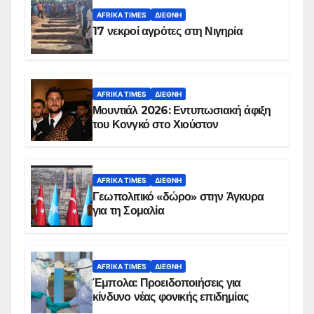
AFRIKA TIMES
ΔΙΕΘΝΉ
17 νεκροί αγρότες στη Νιγηρία
AFRIKA TIMES
ΔΙΕΘΝΉ
Μουντιάλ 2026: Εντυπωσιακή άφιξη
του Κονγκό στο Χιούστον
AFRIKA TIMES
ΔΙΕΘΝΉ
Γεωπολιτικό «δώρο» στην Άγκυρα
για τη Σομαλία
AFRIKA TIMES
ΔΙΕΘΝΉ
Έμπολα: Προειδοποιήσεις για
κίνδυνο νέας φονικής επιδημίας