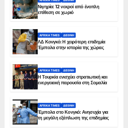
Νιγηρία: 12 νεκροί από ένοπλη
επίθεση σε χωριό
AFRIKA TIMES
ΔΙΕΘΝΉ
ΛΔ Κονγκό: Η χειρότερη επιδημία
Έμπολα στην ιστορία της χώρας
AFRIKA TIMES
ΔΙΕΘΝΉ
Η Τουρκία ενισχύει στρατιωτική και
ενεργειακή παρουσία στη Σομαλία
AFRIKA TIMES
ΔΙΕΘΝΉ
Έμπολα στο Κονγκό: Ανησυχία για
τη μεγάλη εξάπλωση της επιδημίας