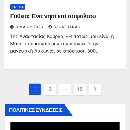
ΤΑΞΊΔΙΑ
Γύθειο: Ένα νησί επί ασφάλτου
3 ΜΑΪ́ΟΥ 2023
GEOATHANAS
Της Αναστασίας Κούρλα, «Η πατρίς μου είναι η
Μάνη, που κανόνι δεν την πιάνει». Στην
μαγευτική Λακωνία, σε απόσταση 300…
Σελιδοποίηση
1
2
…
15
άρθρων
ΠΟΛΙΤΙΚΕΣ ΣΥΝΔΕΣΕΙΣ