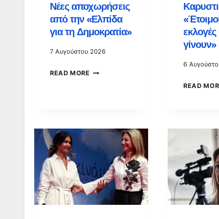
Νέες αποχωρήσεις
Καρυστι
από την «Ελπίδα
«Έτοιμοι
για τη Δημοκρατία»
εκλογές 
γίνουν»
7 Αυγούστου 2026
6 Αυγούστο
ΝΈΕΣ
READ MORE
READ MOR
ΑΠΟΧΩΡΉΣΕΙΣ
ΑΠΌ
ΤΗΝ
«ΕΛΠΊΔΑ
ΓΙΑ
ΤΗ
ΔΗΜΟΚΡΑΤΊΑ»