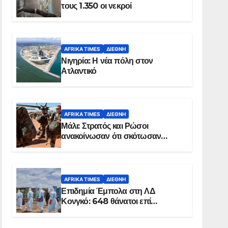
τους 1.350 οι νεκροί
AFRIKA TIMES
ΔΙΕΘΝΉ
Νιγηρία: Η νέα πόλη στον
Ατλαντικό
AFRIKA TIMES
ΔΙΕΘΝΉ
Μάλι: Στρατός και Ρώσοι
ανακοίνωσαν ότι σκότωσαν
σχεδόν 100 τζιχαντιστές
AFRIKA TIMES
ΔΙΕΘΝΉ
Επιδημία Έμπολα στη ΛΔ
Κονγκό: 648 θάνατοι επί
συνόλου 1.830 επιβεβαιωμένων
κρουσμάτων