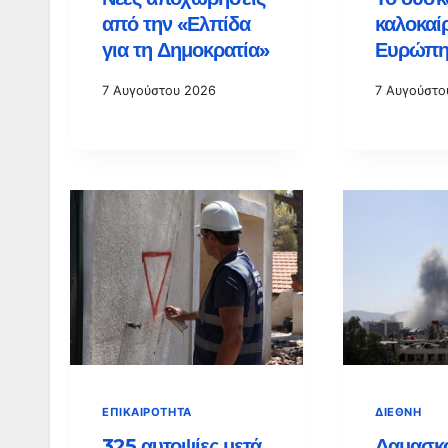
από την «Ελπίδα
καλοκαίρ
για τη Δημοκρατία»
Ευρώπη
7 Αυγούστου 2026
7 Αυγούστο
ΕΠΙΚΑΙΡΌΤΗΤΑ
ΔΙΕΘΝΉ
325 αυτοψίες μετά
Δαμασκό