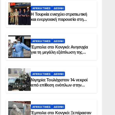
AFRIKA TIMES
ΔΙΕΘΝΉ
Η Τουρκία ενισχύει στρατιωτική
και ενεργειακή παρουσία στη
Σομαλία
AFRIKA TIMES
ΔΙΕΘΝΉ
Έμπολα στο Κονγκό: Ανησυχία
για τη μεγάλη εξάπλωση της
επιδημίας
AFRIKA TIMES
ΔΙΕΘΝΉ
Νιγηρία: Τουλάχιστον 14 νεκροί
από επίθεση ενόπλων στην
Οτούκπο
AFRIKA TIMES
ΔΙΕΘΝΉ
Έμπολα στο Κονγκό: Ξεπέρασαν