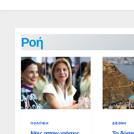
Ροή
ΠΟΛΙΤΙΚΉ
ΔΙΕΘΝΉ
Νέες αποχωρήσεις
Το δύσκ