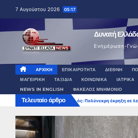
Μετάβαση
7 Αυγούστου 2026
05:17
στο
περιεχόμενο
Δυνατή Ελλάδ
Ενημέρωση-Γνώ
ΑΡΧΙΚΉ
ΕΠΙΚΑΙΡΌΤΗΤΑ
ΔΙΕΘΝΉ
ΠΟ
ΜΑΓΕΙΡΙΚΉ
ΤΑΞΊΔΙΑ
ΚΟΙΝΩΝΙΚΆ
ΙΑΤΡΙΚΆ
NEWS IN ENGLISH
ΦΆΚΕΛΟΣ ΜΝΗΜΌΝΙΟ
Τελευταίο άρθρο
 κτίρια
Δαμασκός: Πολύνεκρη έκρηξη σε λεωφορείο