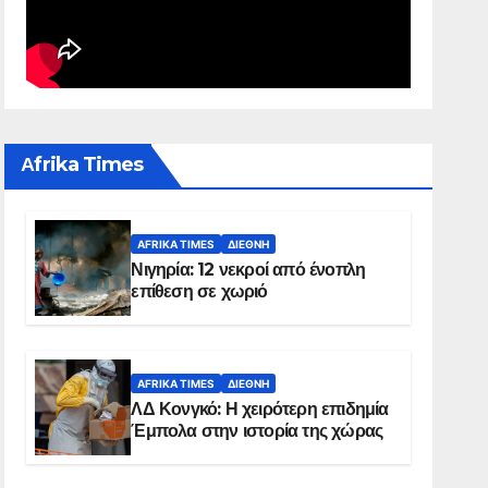
Αfrika Times
AFRIKA TIMES
ΔΙΕΘΝΉ
Νιγηρία: 12 νεκροί από ένοπλη
επίθεση σε χωριό
AFRIKA TIMES
ΔΙΕΘΝΉ
ΛΔ Κονγκό: Η χειρότερη επιδημία
Έμπολα στην ιστορία της χώρας