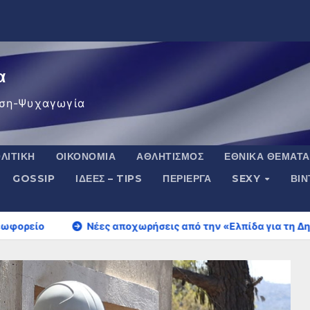
α
ση-Ψυχαγωγία
ΛΙΤΙΚΉ
ΟΙΚΟΝΟΜΊΑ
ΑΘΛΗΤΙΣΜΌΣ
ΕΘΝΙΚΆ ΘΈΜΑΤΑ
GOSSIP
ΙΔΈΕΣ – TIPS
ΠΕΡΊΕΡΓΑ
SEXY
ΒΙ
Νέες αποχωρήσεις από την «Ελπίδα για τη Δημοκρατία»