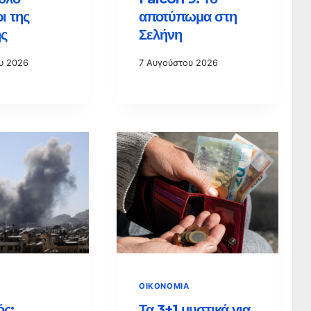
ι της
αποτύπωμα στη
ς
Σελήνη
υ 2026
7 Αυγούστου 2026
ΟΙΚΟΝΟΜΊΑ
ς:
Τα 3+1 μυστικά για