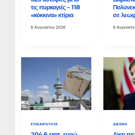
τις πυρκαγιές – 118
Πολύνεκ
«κόκκινα» κτίρια
σε λεωφ
6 Αυγούστου 2026
6 Αυγούστο
ΕΠΙΚΑΙΡΌΤΗΤΑ
ΔΙΕΘΝΉ
204,6 εκατ. ευρώ
Δίκη τη