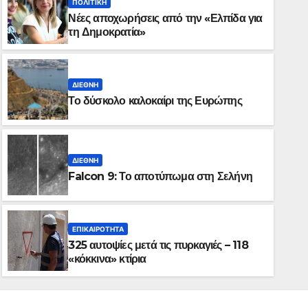
ΠΟΛΙΤΙΚΉ
Νέες αποχωρήσεις από την «Ελπίδα για
τη Δημοκρατία»
ΔΙΕΘΝΉ
Το δύσκολο καλοκαίρι της Ευρώπης
ΔΙΕΘΝΉ
Falcon 9: Το αποτύπωμα στη Σελήνη
ΕΠΙΚΑΙΡΌΤΗΤΑ
325 αυτοψίες μετά τις πυρκαγιές – 118
«κόκκινα» κτίρια