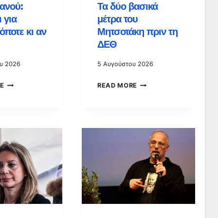
ανού:
Τα δύο βασικά
 για
μέτρα του
όποτε κι αν
Μητσοτάκη πριν τη
ΔΕΘ
υ 2026
5 Αυγούστου 2026
ΚΑΡΥΣΤΙΑΝΟΎ:
ΤΑ
E
READ MORE
«ΈΤΟΙΜΟΙ
ΔΎΟ
ΓΙΑ
ΒΑΣΙΚΆ
ΕΚΛΟΓΈΣ
ΜΈΤΡΑ
ΌΠΟΤΕ
ΤΟΥ
ΚΙ
ΜΗΤΣΟΤΆΚΗ
ΑΝ
ΠΡΙΝ
ΓΊΝΟΥΝ»
ΤΗ
ΔΕΘ