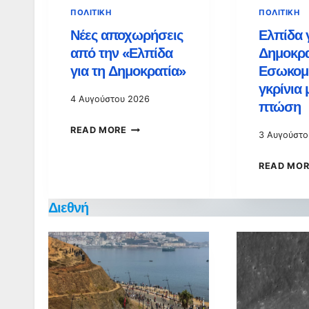
ΠΟΛΙΤΙΚΉ
ΠΟΛΙΤΙΚΉ
Νέες αποχωρήσεις
Ελπίδα γ
από την «Ελπίδα
Δημοκρα
για τη Δημοκρατία»
Εσωκομ
γκρίνια 
4 Αυγούστου 2026
πτώση
ΝΈΕΣ
READ MORE
3 Αυγούστο
ΑΠΟΧΩΡΉΣΕΙΣ
READ MOR
ΑΠΌ
ΤΗΝ
Διεθνή
«ΕΛΠΊΔΑ
ΓΙΑ
ΤΗ
ΔΗΜΟΚΡΑΤΊΑ»