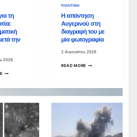
ΠΟΛΙΤΙΚΉ
ια τη
Η απάντηση
τία:
Αυγερινού στη
ματική
διαγραφή του με
μετά την
μία φωτογραφία
2 Αυγούστου 2026
υ 2026
Η
READ MORE
ΕΛΠΊΔΑ
E
ΑΠΆΝΤΗΣΗ
ΓΙΑ
ΑΥΓΕΡΙΝΟΎ
ΤΗ
ΣΤΗ
ΔΗΜΟΚΡΑΤΊΑ:
ΔΙΑΓΡΑΦΉ
ΕΣΩΚΟΜΜΑΤΙΚΉ
ΤΟΥ
ΓΚΡΊΝΙΑ
ΜΕ
ΜΕΤΆ
ΜΊΑ
ΤΗΝ