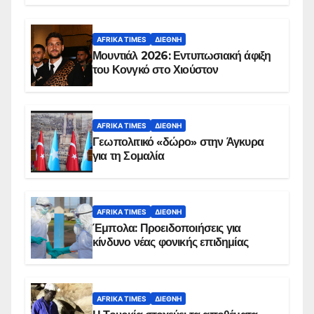
AFRIKA TIMES
ΔΙΕΘΝΉ
Μουντιάλ 2026: Εντυπωσιακή άφιξη
του Κονγκό στο Χιούστον
AFRIKA TIMES
ΔΙΕΘΝΉ
Γεωπολιτικό «δώρο» στην Άγκυρα
για τη Σομαλία
AFRIKA TIMES
ΔΙΕΘΝΉ
Έμπολα: Προειδοποιήσεις για
κίνδυνο νέας φονικής επιδημίας
AFRIKA TIMES
ΔΙΕΘΝΉ