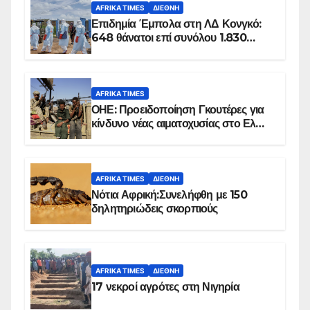
AFRIKA TIMES
ΔΙΕΘΝΉ
Επιδημία Έμπολα στη ΛΔ Κονγκό:
648 θάνατοι επί συνόλου 1.830
επιβεβαιωμένων κρουσμάτων
AFRIKA TIMES
ΟΗΕ: Προειδοποίηση Γκουτέρες για
κίνδυνο νέας αιματοχυσίας στο Ελ
Ομπέιντ του Σουδάν
AFRIKA TIMES
ΔΙΕΘΝΉ
Νότια Αφρική:Συνελήφθη με 150
δηλητηριώδεις σκορπιούς
AFRIKA TIMES
ΔΙΕΘΝΉ
17 νεκροί αγρότες στη Νιγηρία