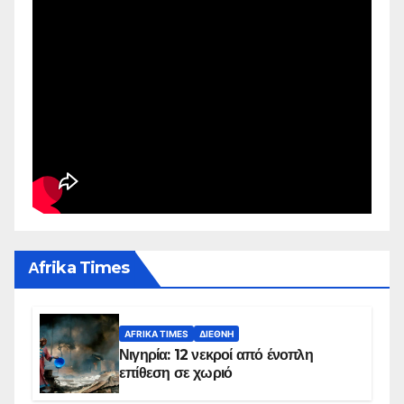
Αfrika Times
AFRIKA TIMES
ΔΙΕΘΝΉ
Νιγηρία: 12 νεκροί από ένοπλη
επίθεση σε χωριό