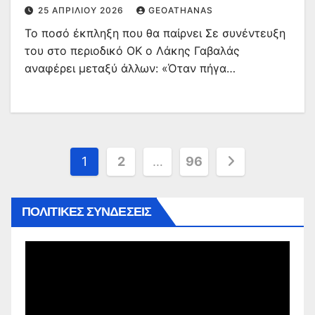
25 ΑΠΡΙΛΊΟΥ 2026
GEOATHANAS
Το ποσό έκπληξη που θα παίρνει Σε συνέντευξη
του στο περιοδικό ΟΚ ο Λάκης Γαβαλάς
αναφέρει μεταξύ άλλων: «Όταν πήγα…
Σελιδοποίηση
1
2
…
96
άρθρων
ΠΟΛΙΤΙΚΕΣ ΣΥΝΔΕΣΕΙΣ