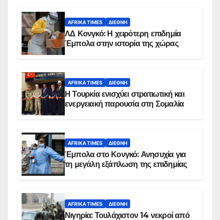
AFRIKA TIMES
ΔΙΕΘΝΉ
ΛΔ Κονγκό: Η χειρότερη επιδημία
Έμπολα στην ιστορία της χώρας
AFRIKA TIMES
ΔΙΕΘΝΉ
Η Τουρκία ενισχύει στρατιωτική και
ενεργειακή παρουσία στη Σομαλία
AFRIKA TIMES
ΔΙΕΘΝΉ
Έμπολα στο Κονγκό: Ανησυχία για
τη μεγάλη εξάπλωση της επιδημίας
AFRIKA TIMES
ΔΙΕΘΝΉ
Νιγηρία: Τουλάχιστον 14 νεκροί από