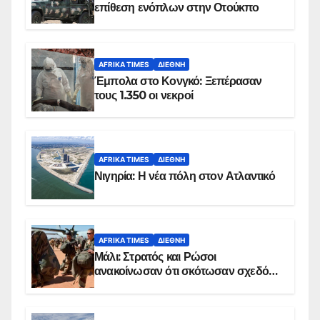
επίθεση ενόπλων στην Οτούκπο
AFRIKA TIMES
ΔΙΕΘΝΉ
Έμπολα στο Κονγκό: Ξεπέρασαν
τους 1.350 οι νεκροί
AFRIKA TIMES
ΔΙΕΘΝΉ
Νιγηρία: Η νέα πόλη στον Ατλαντικό
AFRIKA TIMES
ΔΙΕΘΝΉ
Μάλι: Στρατός και Ρώσοι
ανακοίνωσαν ότι σκότωσαν σχεδόν
100 τζιχαντιστές