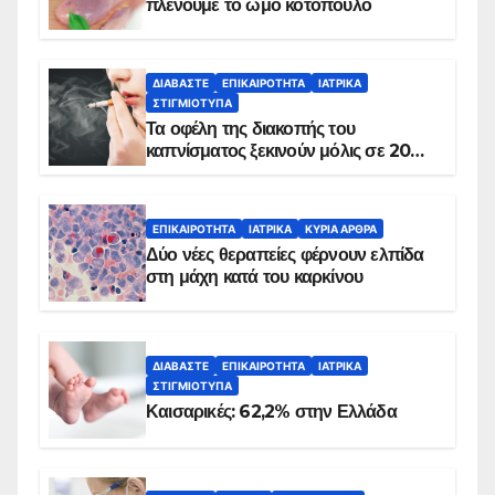
πλένουμε το ωμό κοτόπουλο
ΔΙΑΒΆΣΤΕ
ΕΠΙΚΑΙΡΌΤΗΤΑ
ΙΑΤΡΙΚΆ
ΣΤΙΓΜΙΌΤΥΠΑ
Τα οφέλη της διακοπής του
καπνίσματος ξεκινούν μόλις σε 20
λεπτά
ΕΠΙΚΑΙΡΌΤΗΤΑ
ΙΑΤΡΙΚΆ
ΚΥΡΙΑ ΑΡΘΡΑ
Δύο νέες θεραπείες φέρνουν ελπίδα
στη μάχη κατά του καρκίνου
ΔΙΑΒΆΣΤΕ
ΕΠΙΚΑΙΡΌΤΗΤΑ
ΙΑΤΡΙΚΆ
ΣΤΙΓΜΙΌΤΥΠΑ
Καισαρικές: 62,2% στην Ελλάδα