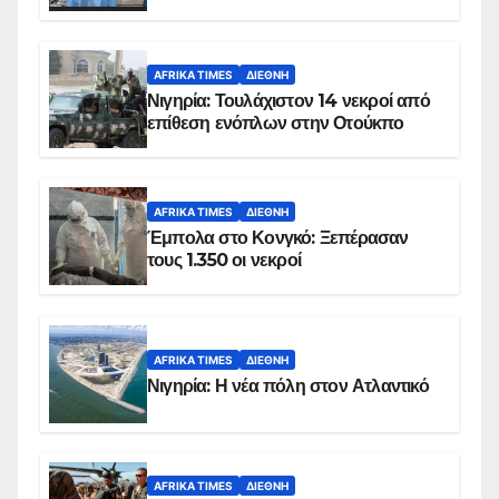
AFRIKA TIMES
ΔΙΕΘΝΉ
Νιγηρία: Τουλάχιστον 14 νεκροί από
επίθεση ενόπλων στην Οτούκπο
AFRIKA TIMES
ΔΙΕΘΝΉ
Έμπολα στο Κονγκό: Ξεπέρασαν
τους 1.350 οι νεκροί
AFRIKA TIMES
ΔΙΕΘΝΉ
Νιγηρία: Η νέα πόλη στον Ατλαντικό
AFRIKA TIMES
ΔΙΕΘΝΉ