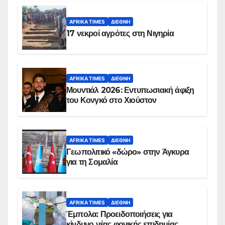
AFRIKA TIMES
ΔΙΕΘΝΉ
17 νεκροί αγρότες στη Νιγηρία
AFRIKA TIMES
ΔΙΕΘΝΉ
Μουντιάλ 2026: Εντυπωσιακή άφιξη
του Κονγκό στο Χιούστον
AFRIKA TIMES
ΔΙΕΘΝΉ
Γεωπολιτικό «δώρο» στην Άγκυρα
για τη Σομαλία
AFRIKA TIMES
ΔΙΕΘΝΉ
Έμπολα: Προειδοποιήσεις για
κίνδυνο νέας φονικής επιδημίας