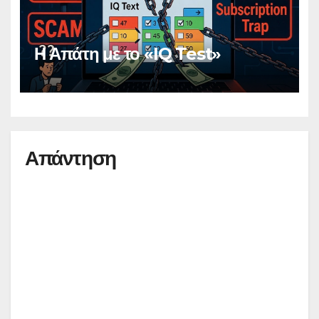
Η Απάτη με το «IQ Test»
Απάντηση