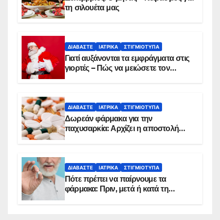
τη σιλουέτα μας
ΔΙΑΒΆΣΤΕ
ΙΑΤΡΙΚΆ
ΣΤΙΓΜΙΌΤΥΠΑ
Γιατί αυξάνονται τα εμφράγματα στις
γιορτές – Πώς να μειώσετε τον
κίνδυνο, σύμφωνα με καρδιολόγο
ΔΙΑΒΆΣΤΕ
ΙΑΤΡΙΚΆ
ΣΤΙΓΜΙΌΤΥΠΑ
Δωρεάν φάρμακα για την
παχυσαρκία: Αρχίζει η αποστολή
sms για τους δικαιούχους – Οι
προϋποθέσεις ένταξης στο
πρόγραμμα
ΔΙΑΒΆΣΤΕ
ΙΑΤΡΙΚΆ
ΣΤΙΓΜΙΌΤΥΠΑ
Πότε πρέπει να παίρνουμε τα
φάρμακα: Πριν, μετά ή κατά τη
διάρκεια του φαγητού;