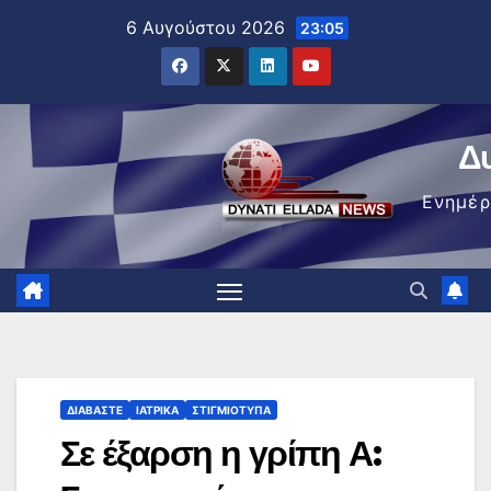
Μετάβαση
6 Αυγούστου 2026
23:05
στο
περιεχόμενο
Δ
Ενημέ
ΔΙΑΒΆΣΤΕ
ΙΑΤΡΙΚΆ
ΣΤΙΓΜΙΌΤΥΠΑ
Σε έξαρση η γρίπη Α: