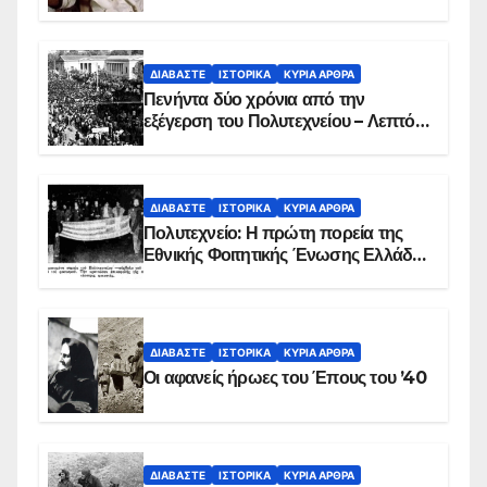
ΔΙΑΒΆΣΤΕ
ΙΣΤΟΡΙΚΆ
ΚΥΡΙΑ ΑΡΘΡΑ
Πενήντα δύο χρόνια από την
εξέγερση του Πολυτεχνείου – Λεπτό
προς λεπτό η εισβολή – ΦΩΤΟ και
ΒΙΝΤΕΟ
ΔΙΑΒΆΣΤΕ
ΙΣΤΟΡΙΚΆ
ΚΥΡΙΑ ΑΡΘΡΑ
Πολυτεχνείο: Η πρώτη πορεία της
Εθνικής Φοιτητικής Ένωσης Ελλάδος
στις 17 Νοεμβρίου 1975 με την
αιματοβαμμένη σημαία
ΔΙΑΒΆΣΤΕ
ΙΣΤΟΡΙΚΆ
ΚΥΡΙΑ ΑΡΘΡΑ
Οι αφανείς ήρωες του Έπους του ’40
ΔΙΑΒΆΣΤΕ
ΙΣΤΟΡΙΚΆ
ΚΥΡΙΑ ΑΡΘΡΑ