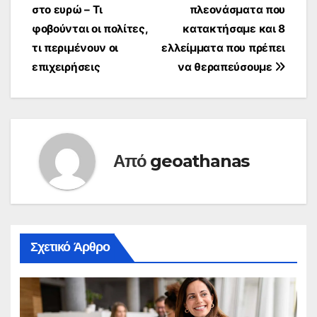
στο ευρώ – Τι
πλεονάσματα που
άρθρων
φοβούνται οι πολίτες,
κατακτήσαμε και 8
τι περιμένουν οι
ελλείμματα που πρέπει
επιχειρήσεις
να θεραπεύσουμε
Από
geoathanas
Σχετικό Άρθρο