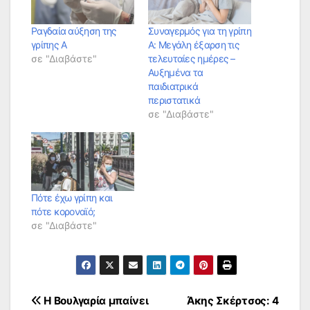
Ραγδαία αύξηση της
Συναγερμός για τη γρίπη
γρίπης Α
Α: Μεγάλη έξαρση τις
σε "Διαβάστε"
τελευταίες ημέρες –
Αυξημένα τα
παιδιατρικά
περιστατικά
σε "Διαβάστε"
Πότε έχω γρίπη και
πότε κοροναϊό;
σε "Διαβάστε"
Πλοήγηση
Η Βουλγαρία μπαίνει
Άκης Σκέρτσος: 4