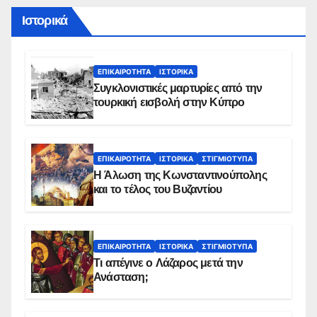
Ιστορικά
ΕΠΙΚΑΙΡΌΤΗΤΑ
ΙΣΤΟΡΙΚΆ
Συγκλονιστικές μαρτυρίες από την
τουρκική εισβολή στην Κύπρο
ΕΠΙΚΑΙΡΌΤΗΤΑ
ΙΣΤΟΡΙΚΆ
ΣΤΙΓΜΙΌΤΥΠΑ
Η Άλωση της Κωνσταντινούπολης
και το τέλος του Βυζαντίου
ΕΠΙΚΑΙΡΌΤΗΤΑ
ΙΣΤΟΡΙΚΆ
ΣΤΙΓΜΙΌΤΥΠΑ
Τι απέγινε ο Λάζαρος μετά την
Ανάσταση;