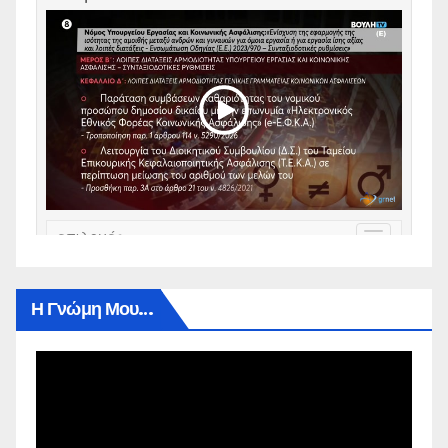
Η Γνώμη Μου…