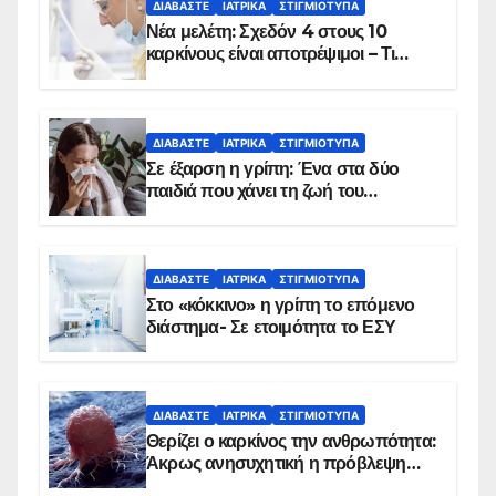
ΔΙΑΒΆΣΤΕ
ΙΑΤΡΙΚΆ
ΣΤΙΓΜΙΌΤΥΠΑ
Νέα μελέτη: Σχεδόν 4 στους 10
καρκίνους είναι αποτρέψιμοι – Τι
δείχνουν τα στοιχεία
ΔΙΑΒΆΣΤΕ
ΙΑΤΡΙΚΆ
ΣΤΙΓΜΙΌΤΥΠΑ
Σε έξαρση η γρίπη: Ένα στα δύο
παιδιά που χάνει τη ζωή του
αντιμετωπίζει υποκείμενο νόσημα –
Εμβολιασμό συνιστούν οι ειδικοί
ΔΙΑΒΆΣΤΕ
ΙΑΤΡΙΚΆ
ΣΤΙΓΜΙΌΤΥΠΑ
Στο «κόκκινο» η γρίπη το επόμενο
διάστημα- Σε ετοιμότητα το ΕΣΥ
ΔΙΑΒΆΣΤΕ
ΙΑΤΡΙΚΆ
ΣΤΙΓΜΙΌΤΥΠΑ
Θερίζει ο καρκίνος την ανθρωπότητα:
Άκρως ανησυχητική η πρόβλεψη…