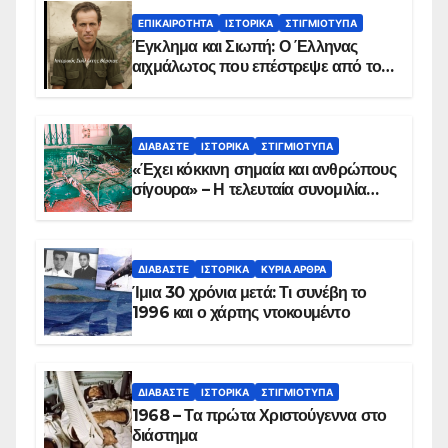
ΕΠΙΚΑΙΡΌΤΗΤΑ
ΙΣΤΟΡΙΚΆ
ΣΤΙΓΜΙΌΤΥΠΑ
Έγκλημα και Σιωπή: Ο Έλληνας
αιχμάλωτος που επέστρεψε από το
Παραπέτασμα
ΔΙΑΒΆΣΤΕ
ΙΣΤΟΡΙΚΆ
ΣΤΙΓΜΙΌΤΥΠΑ
«Έχει κόκκινη σημαία και ανθρώπους
σίγουρα» – Η τελευταία συνομιλία
των ηρώων στα Ίμια, πριν τη
συντριβή του ελικοπτέρου
ΔΙΑΒΆΣΤΕ
ΙΣΤΟΡΙΚΆ
ΚΥΡΙΑ ΑΡΘΡΑ
Ίμια 30 χρόνια μετά: Τι συνέβη το
1996 και ο χάρτης ντοκουμέντο
ΔΙΑΒΆΣΤΕ
ΙΣΤΟΡΙΚΆ
ΣΤΙΓΜΙΌΤΥΠΑ
1968 – Τα πρώτα Χριστούγεννα στο
διάστημα