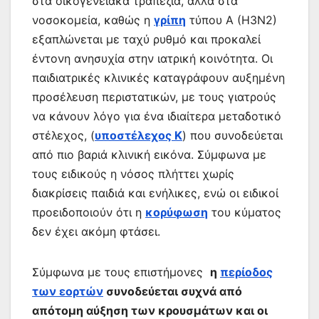
στα οικογενειακά τραπέζια, αλλά στα
νοσοκομεία, καθώς η
γρίπη
τύπου Α (Η3Ν2)
εξαπλώνεται με ταχύ ρυθμό και προκαλεί
έντονη ανησυχία στην ιατρική κοινότητα. Οι
παιδιατρικές κλινικές καταγράφουν αυξημένη
προσέλευση περιστατικών, με τους γιατρούς
να κάνουν λόγο για ένα ιδιαίτερα μεταδοτικό
στέλεχος, (
υποστέλεχος Κ
) που συνοδεύεται
από πιο βαριά κλινική εικόνα. Σύμφωνα με
τους ειδικούς η νόσος πλήττει χωρίς
διακρίσεις παιδιά και ενήλικες, ενώ οι ειδικοί
προειδοποιούν ότι η
κορύφωση
του κύματος
δεν έχει ακόμη φτάσει.
Σύμφωνα με τους επιστήμονες
η
περίοδος
των εορτών
συνοδεύεται συχνά από
απότομη αύξηση των κρουσμάτων και οι