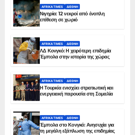
AFRIKA TIMES
ΔΙΕΘΝΉ
Νιγηρία: 12 νεκροί από ένοπλη
επίθεση σε χωριό
AFRIKA TIMES
ΔΙΕΘΝΉ
ΛΔ Κονγκό: Η χειρότερη επιδημία
Έμπολα στην ιστορία της χώρας
AFRIKA TIMES
ΔΙΕΘΝΉ
Η Τουρκία ενισχύει στρατιωτική και
ενεργειακή παρουσία στη Σομαλία
AFRIKA TIMES
ΔΙΕΘΝΉ
Έμπολα στο Κονγκό: Ανησυχία για
τη μεγάλη εξάπλωση της επιδημίας