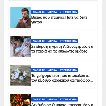
ΔΙΑΒΆΣΤΕ
ΙΑΤΡΙΚΆ
ΣΤΙΓΜΙΌΤΥΠΑ
Βήχας που επιμένει: Πότε να δείτε
γιατρό
ΔΙΑΒΆΣΤΕ
ΙΑΤΡΙΚΆ
ΣΤΙΓΜΙΌΤΥΠΑ
Σε έξαρση η γρίπη Α: Συναγερμός για
τα παιδιά και τις ευάλωτες ομάδες
ΔΙΑΒΆΣΤΕ
ΙΑΤΡΙΚΆ
ΣΤΙΓΜΙΌΤΥΠΑ
Το γρήγορο τεστ που αποκαλύπτει
τον κίνδυνο καρδιακού και πρόωρου
θανάτου
ΔΙΑΒΆΣΤΕ
ΙΑΤΡΙΚΆ
ΣΤΙΓΜΙΌΤΥΠΑ
Δεκέμβριος: Ο μήνας – πειρασμός για