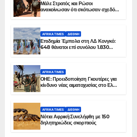
Μάλι: Στρατός και Ρώσοι
ανακοίνωσαν ότι σκότωσαν σχεδόν
100 τζιχαντιστές
AFRIKA TIMES
ΔΙΕΘΝΉ
Επιδημία Έμπολα στη ΛΔ Κονγκό:
648 θάνατοι επί συνόλου 1.830
επιβεβαιωμένων κρουσμάτων
AFRIKA TIMES
ΟΗΕ: Προειδοποίηση Γκουτέρες για
κίνδυνο νέας αιματοχυσίας στο Ελ
Ομπέιντ του Σουδάν
AFRIKA TIMES
ΔΙΕΘΝΉ
Νότια Αφρική:Συνελήφθη με 150
δηλητηριώδεις σκορπιούς