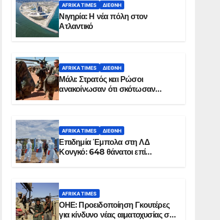
AFRIKA TIMES
ΔΙΕΘΝΉ
Νιγηρία: Η νέα πόλη στον
Ατλαντικό
AFRIKA TIMES
ΔΙΕΘΝΉ
Μάλι: Στρατός και Ρώσοι
ανακοίνωσαν ότι σκότωσαν
σχεδόν 100 τζιχαντιστές
AFRIKA TIMES
ΔΙΕΘΝΉ
Επιδημία Έμπολα στη ΛΔ
Κονγκό: 648 θάνατοι επί
συνόλου 1.830 επιβεβαιωμένων
κρουσμάτων
AFRIKA TIMES
ΟΗΕ: Προειδοποίηση Γκουτέρες
για κίνδυνο νέας αιματοχυσίας στο