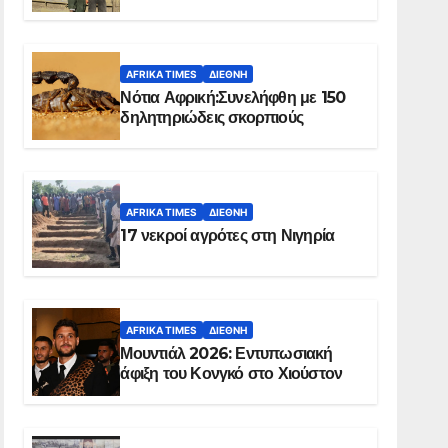
Ελ Ομπέιντ του Σουδάν
AFRIKA TIMES
ΔΙΕΘΝΉ
Νότια Αφρική:Συνελήφθη με 150
δηλητηριώδεις σκορπιούς
AFRIKA TIMES
ΔΙΕΘΝΉ
17 νεκροί αγρότες στη Νιγηρία
AFRIKA TIMES
ΔΙΕΘΝΉ
Μουντιάλ 2026: Εντυπωσιακή
άφιξη του Κονγκό στο Χιούστον