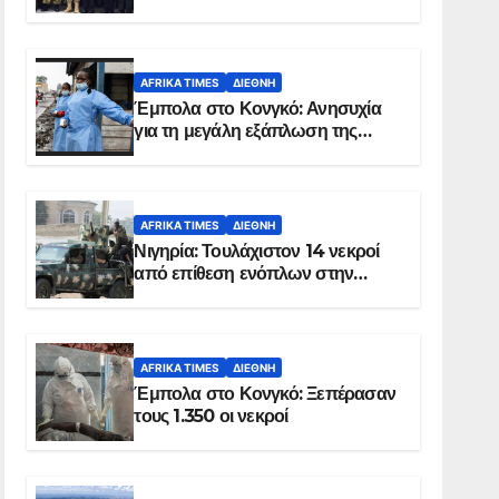
Σομαλία
AFRIKA TIMES
ΔΙΕΘΝΉ
Έμπολα στο Κονγκό: Ανησυχία
για τη μεγάλη εξάπλωση της
επιδημίας
AFRIKA TIMES
ΔΙΕΘΝΉ
Νιγηρία: Τουλάχιστον 14 νεκροί
από επίθεση ενόπλων στην
Οτούκπο
AFRIKA TIMES
ΔΙΕΘΝΉ
Έμπολα στο Κονγκό: Ξεπέρασαν
τους 1.350 οι νεκροί