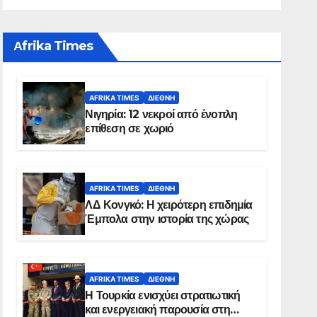
Αfrika Times
AFRIKA TIMES
ΔΙΕΘΝΉ
Νιγηρία: 12 νεκροί από ένοπλη
επίθεση σε χωριό
AFRIKA TIMES
ΔΙΕΘΝΉ
ΛΔ Κονγκό: Η χειρότερη επιδημία
Έμπολα στην ιστορία της χώρας
AFRIKA TIMES
ΔΙΕΘΝΉ
Η Τουρκία ενισχύει στρατιωτική
και ενεργειακή παρουσία στη