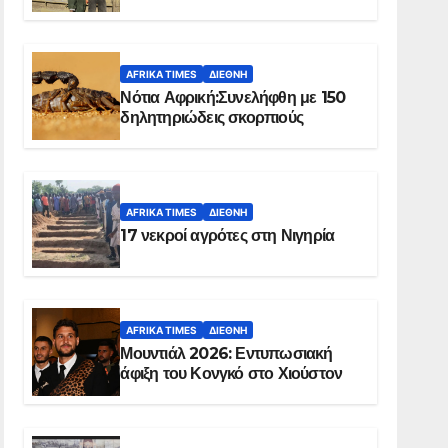
Ελ Ομπέιντ του Σουδάν
AFRIKA TIMES
ΔΙΕΘΝΉ
Νότια Αφρική:Συνελήφθη με 150
δηλητηριώδεις σκορπιούς
AFRIKA TIMES
ΔΙΕΘΝΉ
17 νεκροί αγρότες στη Νιγηρία
AFRIKA TIMES
ΔΙΕΘΝΉ
Μουντιάλ 2026: Εντυπωσιακή
άφιξη του Κονγκό στο Χιούστον