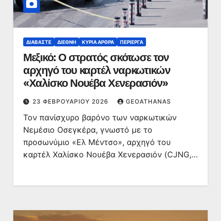
ΔΙΑΒΆΣΤΕ
ΔΙΕΘΝΉ
ΚΥΡΙΑ ΑΡΘΡΑ
ΠΕΡΊΕΡΓΑ
Μεξικό: Ο στρατός σκότωσε τον
αρχηγό του καρτέλ ναρκωτικών
«Χαλίσκο Νουέβα Χενερασιόν»
23 ΦΕΒΡΟΥΑΡΊΟΥ 2026
GEOATHANAS
Τον πανίσχυρο βαρόνο των ναρκωτικών
Νεμέσιο Οσεγκέρα, γνωστό με το
προσωνύμιο «Ελ Μέντσο», αρχηγό του
καρτέλ Χαλίσκο Νουέβα Χενερασιόν (CJNG,…