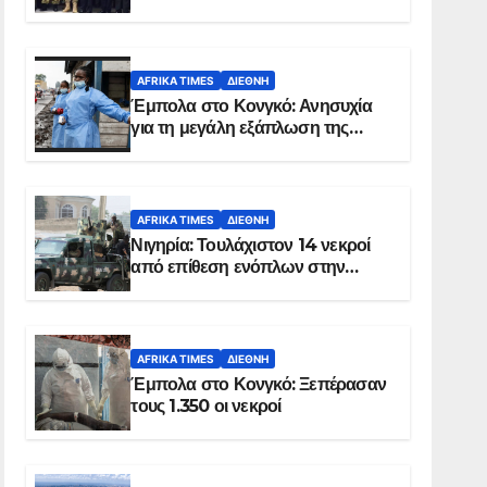
Σομαλία
AFRIKA TIMES
ΔΙΕΘΝΉ
Έμπολα στο Κονγκό: Ανησυχία
για τη μεγάλη εξάπλωση της
επιδημίας
AFRIKA TIMES
ΔΙΕΘΝΉ
Νιγηρία: Τουλάχιστον 14 νεκροί
από επίθεση ενόπλων στην
Οτούκπο
AFRIKA TIMES
ΔΙΕΘΝΉ
Έμπολα στο Κονγκό: Ξεπέρασαν
τους 1.350 οι νεκροί