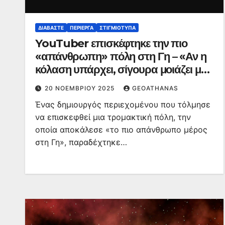
ΔΙΑΒΆΣΤΕ
ΠΕΡΊΕΡΓΑ
ΣΤΙΓΜΙΌΤΥΠΑ
YouTuber επισκέφτηκε την πιο
«απάνθρωπη» πόλη στη Γη – «Αν η
κόλαση υπάρχει, σίγουρα μοιάζει με
αυτό το μέρος»
20 ΝΟΕΜΒΡΊΟΥ 2025
GEOATHANAS
Ένας δημιουργός περιεχομένου που τόλμησε
να επισκεφθεί μια τρομακτική πόλη, την
οποία αποκάλεσε «το πιο απάνθρωπο μέρος
στη Γη», παραδέχτηκε…