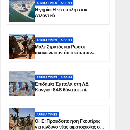
AFRIKA TIMES
ΔΙΕΘΝΉ
Νιγηρία: Η νέα πόλη στον
Ατλαντικό
AFRIKA TIMES
ΔΙΕΘΝΉ
Μάλι: Στρατός και Ρώσοι
ανακοίνωσαν ότι σκότωσαν
σχεδόν 100 τζιχαντιστές
AFRIKA TIMES
ΔΙΕΘΝΉ
Επιδημία Έμπολα στη ΛΔ
Κονγκό: 648 θάνατοι επί
συνόλου 1.830 επιβεβαιωμένων
κρουσμάτων
AFRIKA TIMES
ΟΗΕ: Προειδοποίηση Γκουτέρες
για κίνδυνο νέας αιματοχυσίας στο