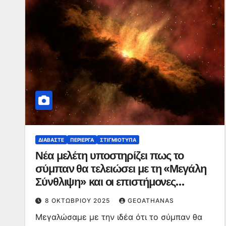
ΔΙΑΒΆΣΤΕ
ΠΕΡΊΕΡΓΑ
ΣΤΙΓΜΙΌΤΥΠΑ
Νέα μελέτη υποστηρίζει πως το
σύμπαν θα τελειώσει με τη «Μεγάλη
Σύνθλιψη» και οι επιστήμονες
προβλέπουν πότε θα συμβεί αυτό
8 ΟΚΤΩΒΡΊΟΥ 2025
GEOATHANAS
Μεγαλώσαμε με την ιδέα ότι το σύμπαν θα