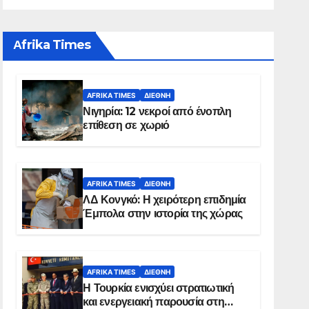
Αfrika Times
AFRIKA TIMES
ΔΙΕΘΝΉ
Νιγηρία: 12 νεκροί από ένοπλη
επίθεση σε χωριό
AFRIKA TIMES
ΔΙΕΘΝΉ
ΛΔ Κονγκό: Η χειρότερη επιδημία
Έμπολα στην ιστορία της χώρας
AFRIKA TIMES
ΔΙΕΘΝΉ
Η Τουρκία ενισχύει στρατιωτική
και ενεργειακή παρουσία στη