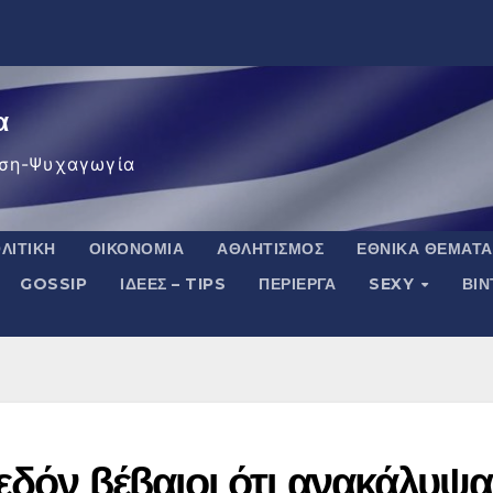
α
ση-Ψυχαγωγία
ΛΙΤΙΚΉ
ΟΙΚΟΝΟΜΊΑ
ΑΘΛΗΤΙΣΜΌΣ
ΕΘΝΙΚΆ ΘΈΜΑΤΑ
GOSSIP
ΙΔΈΕΣ – TIPS
ΠΕΡΊΕΡΓΑ
SEXY
ΒΙ
εδόν βέβαιοι ότι ανακάλυψ