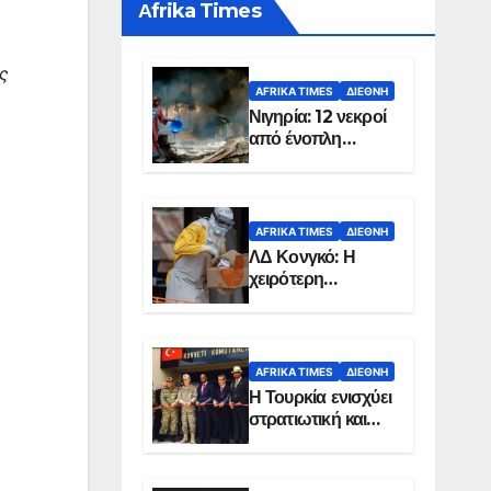
Αfrika Times
ς
AFRIKA TIMES
ΔΙΕΘΝΉ
Νιγηρία: 12 νεκροί
από ένοπλη
επίθεση σε χωριό
AFRIKA TIMES
ΔΙΕΘΝΉ
ΛΔ Κονγκό: Η
χειρότερη
επιδημία Έμπολα
στην ιστορία της
χώρας
AFRIKA TIMES
ΔΙΕΘΝΉ
Η Τουρκία ενισχύει
στρατιωτική και
ενεργειακή
παρουσία στη
Σομαλία