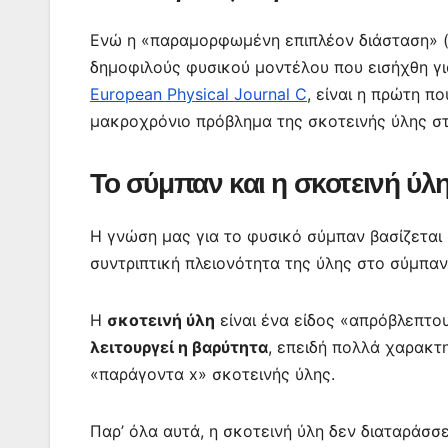
e
er
s
l
e
s
gr
b
A
st
e
a
Ενώ η «παραμορφωμένη επιπλέον διάσταση» (
o
p
n
m
δημοφιλούς φυσικού μοντέλου που εισήχθη γι
o
p
g
European Physical Journal C
, είναι η πρώτη π
k
er
μακροχρόνιο πρόβλημα της σκοτεινής ύλης στ
Το σύμπαν και η
σκοτεινή ύλ
Η γνώση μας για το φυσικό σύμπαν βασίζεται 
συντριπτική πλειονότητα της ύλης στο σύμπαν
Η
σκοτεινή ύλη
είναι ένα είδος «απρόβλεπτο
λειτουργεί η βαρύτητα
, επειδή πολλά χαρακτ
«παράγοντα x» σκοτεινής ύλης.
Παρ’ όλα αυτά, η σκοτεινή ύλη δεν διαταράσσ