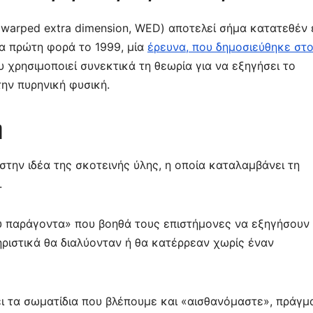
α
σ
warped extra dimension, WED) αποτελεί σήμα κατατεθέν 
τε
α πρώτη φορά το 1999, μία
έρευνα, που δημοσιεύθηκε στ
ίτ
ου χρησιμοποιεί συνεκτικά τη θεωρία για να εξηγήσει το
ε
ην πυρηνική φυσική.
η
στην ιδέα της σκοτεινής ύλης, η οποία καταλαμβάνει τη
.
υ παράγοντα» που βοηθά τους επιστήμονες να εξηγήσουν
ηριστικά θα διαλύονταν ή θα κατέρρεαν χωρίς έναν
ει τα σωματίδια που βλέπουμε και «αισθανόμαστε», πράγμ