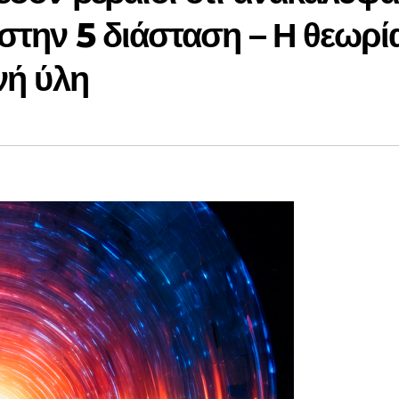
στην 5 διάσταση – Η θεωρί
νή ύλη