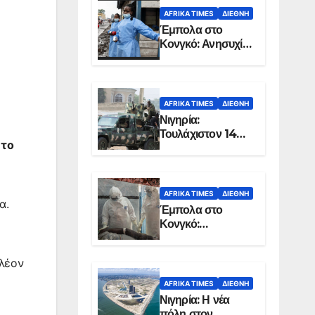
AFRIKA TIMES
ΔΙΕΘΝΉ
Έμπολα στο
Κονγκό: Ανησυχία
για τη μεγάλη
εξάπλωση της
επιδημίας
AFRIKA TIMES
ΔΙΕΘΝΉ
Νιγηρία:
Τουλάχιστον 14
 το
νεκροί από
επίθεση ενόπλων
στην Οτούκπο
AFRIKA TIMES
ΔΙΕΘΝΉ
α.
Έμπολα στο
Κονγκό:
Ξεπέρασαν τους
1.350 οι νεκροί
λέον
AFRIKA TIMES
ΔΙΕΘΝΉ
Νιγηρία: Η νέα
πόλη στον