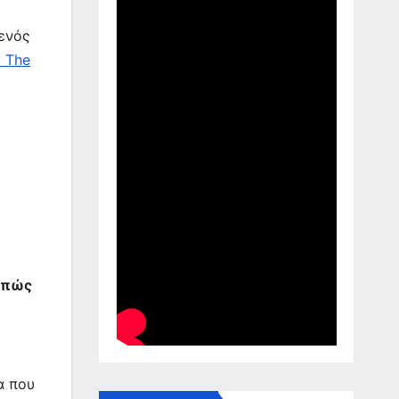
ενός
ο The
πώς
α που