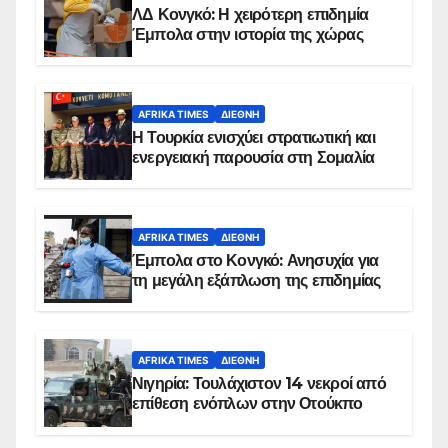
ΛΔ Κονγκό: Η χειρότερη επιδημία
Έμπολα στην ιστορία της χώρας
AFRIKA TIMES
ΔΙΕΘΝΉ
Η Τουρκία ενισχύει στρατιωτική και
ενεργειακή παρουσία στη Σομαλία
AFRIKA TIMES
ΔΙΕΘΝΉ
Έμπολα στο Κονγκό: Ανησυχία για
τη μεγάλη εξάπλωση της επιδημίας
AFRIKA TIMES
ΔΙΕΘΝΉ
Νιγηρία: Τουλάχιστον 14 νεκροί από
επίθεση ενόπλων στην Οτούκπο