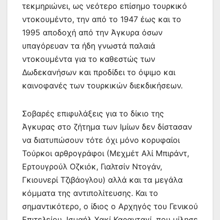
τεκμηριώνει, ως νεότερο επίσημο τουρκικό
ντοκουμέντο, την από το 1947 έως και το
1995 αποδοχή από την Άγκυρα όσων
υπαγόρευαν τα ήδη γνωστά παλαιά
ντοκουμέντα για το καθεστώς των
Δωδεκανήσων και προδίδει το όψιμο και
καινοφανές των τουρκικών διεκδικήσεων.
Σοβαρές επιφυλάξεις για το δίκιο της
Άγκυρας στο ζήτημα των Ιμίων δεν δίστασαν
να διατυπώσουν τότε όχι μόνο κορυφαίοι
Τούρκοι αρθρογράφοι (Μεχμέτ Αλί Μπιράντ,
Ερτουγρούλ Οζκιόκ, Γιαλτσίν Ντογάν,
Γκιουνερί Τζιβάογλου) αλλά και τα μεγάλα
κόμματα της αντιπολίτευσης. Και το
σημαντικότερο, ο ίδιος ο Αρχηγός του Γενικού
Επιτελείου, Ισμαήλ Χακί Καρανταγί, που μίλησε