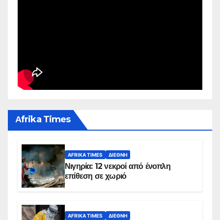
Αfrika Times
AFRIKA TIMES
ΔΙΕΘΝΉ
Νιγηρία: 12 νεκροί από ένοπλη
επίθεση σε χωριό
AFRIKA TIMES
ΔΙΕΘΝΉ