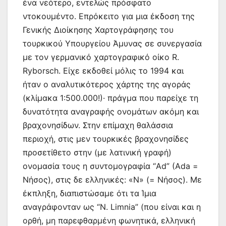
ένα νεότερο, εντελώς πρόσφατο
ντοκουμέντο. Επρόκειτο για μια έκδοση της
Γενικής Διοίκησης Χαρτογράφησης του
τουρκικού Υπουργείου Άμυνας σε συνεργασία
με τον γερμανικό χαρτογραφικό οίκο R.
Ryborsch. Είχε εκδοθεί μόλις το 1994 και
ήταν ο αναλυτικότερος χάρτης της αγοράς
(κλίμακα 1:500.000!)· πράγμα που παρείχε τη
δυνατότητα αναγραφής ονομάτων ακόμη και
βραχονησίδων. Στην επίμαχη θαλάσσια
περιοχή, στις μεν τουρκικές βραχονησίδες
προσετίθετο στην (με λατινική γραφή)
ονομασία τους η συντομογραφία “Ad” (Ada =
Νήσος), στις δε ελληνικές: «N» (= Νήσος). Με
έκπληξη, διαπιστώσαμε ότι τα Ίμια
αναγράφονταν ως “N. Limnia” (που είναι και η
ορθή, μη παρεφθαρμένη φωνητικά, ελληνική