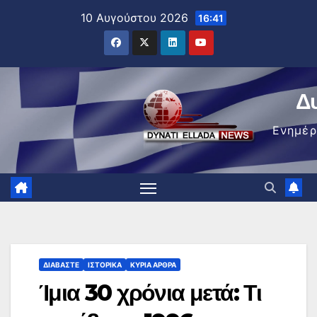
Μετάβαση
10 Αυγούστου 2026
16:41
στο
περιεχόμενο
Δ
Ενημέ
ΔΙΑΒΆΣΤΕ
ΙΣΤΟΡΙΚΆ
ΚΥΡΙΑ ΑΡΘΡΑ
Ίμια 30 χρόνια μετά: Τι