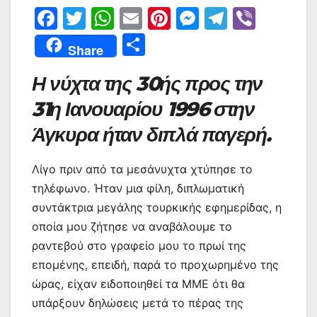
F
T
W
E
Pi
M
T
Vi
a
w
h
m
nt
e
el
b
Μ
Share
c
itt
at
ai
er
s
e
er
οι
Η νύχτα της 30ής προς την
e
er
s
l
e
s
gr
ρ
b
A
st
e
a
31η Ιανουαρίου 1996 στην
α
o
p
n
m
σ
Άγκυρα ήταν διπλά παγερή.
o
p
g
τε
Λίγο πριν από τα μεσάνυχτα χτύπησε το
k
er
ίτ
τηλέφωνο. Ήταν μια φίλη, διπλωματική
ε
συντάκτρια μεγάλης τουρκικής εφημερίδας, η
οποία μου ζήτησε να αναβάλουμε το
ραντεβού στο γραφείο μου το πρωί της
επομένης, επειδή, παρά το προχωρημένο της
ώρας, είχαν ειδοποιηθεί τα ΜΜΕ ότι θα
υπάρξουν δηλώσεις μετά το πέρας της