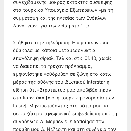
συνεχιζόμενης μακράς έκτακτης σύσκεψης
στο τουρκικό Υπουργείο Εξωτερικών –με τη
συμμετοχή και της ηγεσίας των Ενόπλων
Δυνάμεων– για την κρίση στα Ίμια.
Στήθηκα στην τηλεόραση. Η ώρα περνούσε
δύσκολα με κάποια μεταμεσονύκτια
επανάληψη σίριαλ. Τελικά, στις 01.40, χωρίς
να διακοπεί το τρέχον πρόγραμμα,
εμφανίστηκε «αθόρυβα» σε ζώνη στο κάτω
μέρος της οθόνης του ιδιωτικού Interstar η
είδηση ότι «Στρατιώτες μας αποβιβάστηκαν
στο Καρντάκ» [σ.σ. η τουρκική ονομασία των
Ιμίων]. Μην πιστεύοντας στα μάτια μου, κι
αφού ζήτησα τηλεφωνικά επιβεβαίωση από τη
συνάδελφο Α. Μερσενιέ, ειδοποίησα τον
πρέσβη μου Δ. Νεζερίτη και στη συνέχεια τον