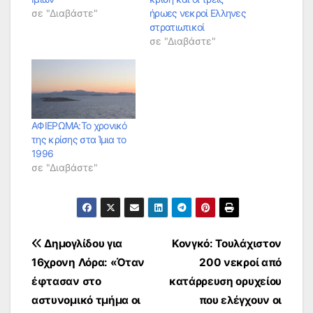
σε "Διαβάστε"
ήρωες νεκροί Ελληνες
στρατιωτικοί
σε "Διαβάστε"
ΑΦΙΕΡΩΜΑ:Το χρονικό
της κρίσης στα Ίμια το
1996
σε "Διαβάστε"
Πλοήγηση
Δημογλίδου για
Κονγκό: Τουλάχιστον
16χρονη Λόρα: «Όταν
200 νεκροί από
άρθρων
έφτασαν στο
κατάρρευση ορυχείου
αστυνομικό τμήμα οι
που ελέγχουν οι