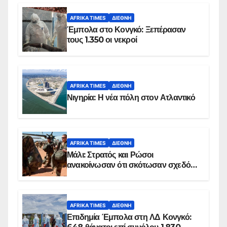
AFRIKA TIMES
ΔΙΕΘΝΉ
Έμπολα στο Κονγκό: Ξεπέρασαν
τους 1.350 οι νεκροί
AFRIKA TIMES
ΔΙΕΘΝΉ
Νιγηρία: Η νέα πόλη στον Ατλαντικό
AFRIKA TIMES
ΔΙΕΘΝΉ
Μάλι: Στρατός και Ρώσοι
ανακοίνωσαν ότι σκότωσαν σχεδόν
100 τζιχαντιστές
AFRIKA TIMES
ΔΙΕΘΝΉ
Επιδημία Έμπολα στη ΛΔ Κονγκό: