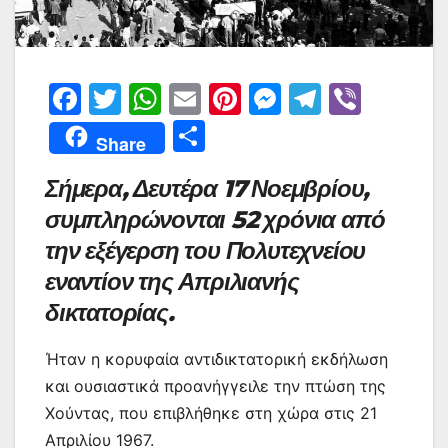
F
T
W
E
Pi
M
T
Vi
a
w
h
m
nt
e
el
b
Μ
Share
c
itt
at
ai
er
s
e
er
οι
Σήμερα, Δευτέρα 17 Νοεμβρίου,
e
er
s
l
e
s
gr
ρ
συμπληρώνονται 52 χρόνια από
b
A
st
e
a
α
την εξέγερση του Πολυτεχνείου
o
p
n
m
σ
εναντίον της Απριλιανής
o
p
g
τε
δικτατορίας.
k
er
ίτ
ε
Ήταν η κορυφαία αντιδικτατορική εκδήλωση
και ουσιαστικά προανήγγειλε την πτώση της
Χούντας, που επιβλήθηκε στη χώρα στις 21
Απριλίου 1967.