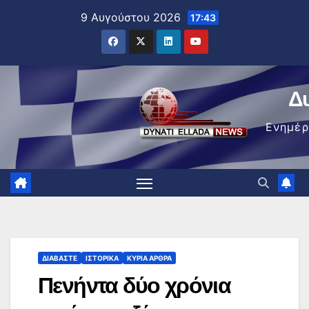
Μετάβαση
9 Αυγούστου 2026
17:43
στο
περιεχόμενο
Δ
Ενημέ
ΔΙΑΒΆΣΤΕ
ΙΣΤΟΡΙΚΆ
ΚΥΡΙΑ ΑΡΘΡΑ
Πενήντα δύο χρόνια