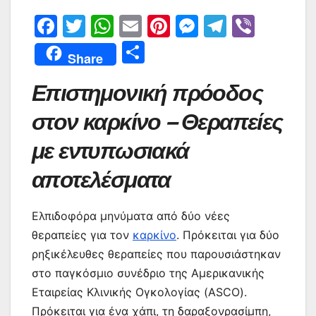
F
T
W
E
Pi
M
T
Vi
a
w
h
m
nt
e
el
b
Μ
Share
c
itt
at
ai
er
s
e
er
οι
Επιστημονική πρόοδος
e
er
s
l
e
s
gr
ρ
b
A
st
e
a
α
στον καρκίνο – Θεραπείες
o
p
n
m
σ
με εντυπωσιακά
o
p
g
τε
αποτελέσματα
k
er
ίτ
ε
Ελπιδοφόρα μηνύματα από δύο νέες
θεραπείες για τον
καρκίνο
. Πρόκειται για δύο
ρηξικέλευθες θεραπείες που παρουσιάστηκαν
στο παγκόσμιο συνέδριο της Αμερικανικής
Εταιρείας Κλινικής Ογκολογίας (ASCO).
Πρόκειται για ένα χάπι, τη δαραξονρασίμπη,