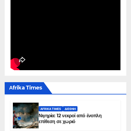
Αfrika Times
AFRIKA TIMES
ΔΙΕΘΝΉ
Νιγηρία: 12 νεκροί από ένοπλη
επίθεση σε χωριό