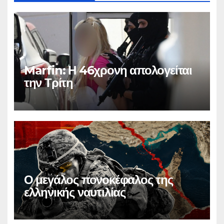
Marfin: Η 46χρονη απολογείται
την Τρίτη
Ο μεγάλος πονοκέφαλος της
ελληνικής ναυτιλίας