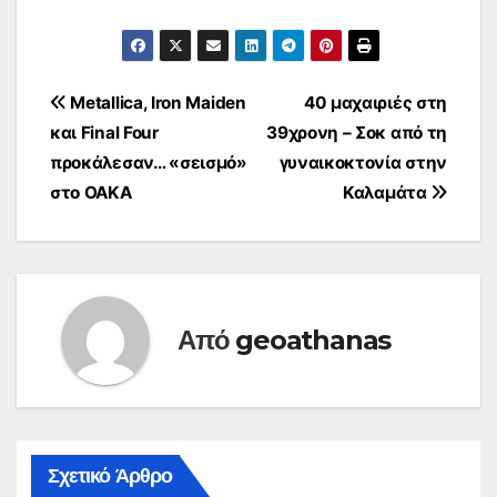
Πλοήγηση
Metallica, Iron Maiden
40 μαχαιριές στη
και Final Four
39χρονη – Σοκ από τη
άρθρων
προκάλεσαν… «σεισμό»
γυναικοκτονία στην
στο ΟΑΚΑ
Καλαμάτα
Από
geoathanas
Σχετικό Άρθρο