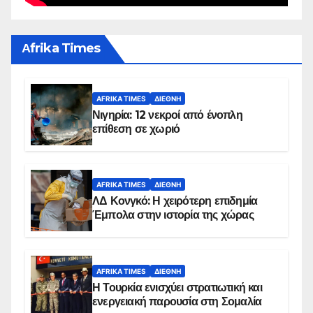
Αfrika Times
AFRIKA TIMES
ΔΙΕΘΝΉ
Νιγηρία: 12 νεκροί από ένοπλη
επίθεση σε χωριό
AFRIKA TIMES
ΔΙΕΘΝΉ
ΛΔ Κονγκό: Η χειρότερη επιδημία
Έμπολα στην ιστορία της χώρας
AFRIKA TIMES
ΔΙΕΘΝΉ
Η Τουρκία ενισχύει στρατιωτική και
ενεργειακή παρουσία στη Σομαλία