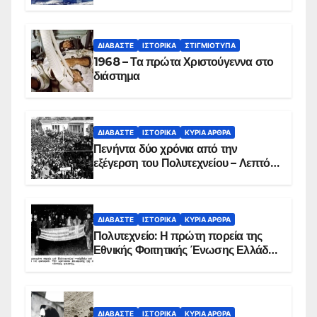
ΔΙΑΒΆΣΤΕ
ΙΣΤΟΡΙΚΆ
ΣΤΙΓΜΙΌΤΥΠΑ
1968 – Τα πρώτα Χριστούγεννα στο
διάστημα
ΔΙΑΒΆΣΤΕ
ΙΣΤΟΡΙΚΆ
ΚΥΡΙΑ ΑΡΘΡΑ
Πενήντα δύο χρόνια από την
εξέγερση του Πολυτεχνείου – Λεπτό
προς λεπτό η εισβολή – ΦΩΤΟ και
ΒΙΝΤΕΟ
ΔΙΑΒΆΣΤΕ
ΙΣΤΟΡΙΚΆ
ΚΥΡΙΑ ΑΡΘΡΑ
Πολυτεχνείο: Η πρώτη πορεία της
Εθνικής Φοιτητικής Ένωσης Ελλάδος
στις 17 Νοεμβρίου 1975 με την
αιματοβαμμένη σημαία
ΔΙΑΒΆΣΤΕ
ΙΣΤΟΡΙΚΆ
ΚΥΡΙΑ ΑΡΘΡΑ