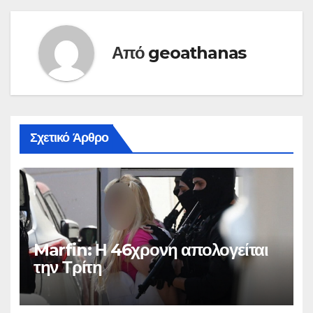
Από
geoathanas
Σχετικό Άρθρο
Marfin: Η 46χρονη απολογείται
την Τρίτη