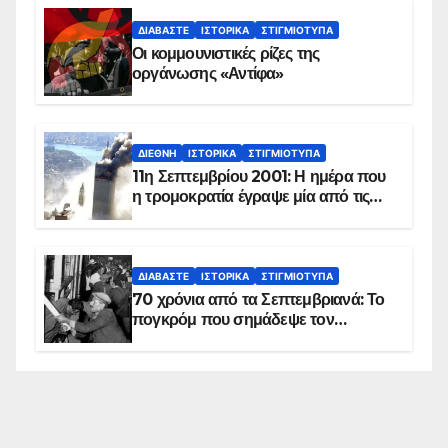
ΔΙΑΒΆΣΤΕ
ΙΣΤΟΡΙΚΆ
ΣΤΙΓΜΙΌΤΥΠΑ
Οι κομμουνιστικές ρίζες της
οργάνωσης «Αντίφα»
ΔΙΕΘΝΉ
ΙΣΤΟΡΙΚΆ
ΣΤΙΓΜΙΌΤΥΠΑ
11η Σεπτεμβρίου 2001: Η ημέρα που
η τρομοκρατία έγραψε μία από τις
πιο μαύρες σελίδες στην ιστορία του
πλανήτη
ΔΙΑΒΆΣΤΕ
ΙΣΤΟΡΙΚΆ
ΣΤΙΓΜΙΌΤΥΠΑ
70 χρόνια από τα Σεπτεμβριανά: Το
πογκρόμ που σημάδεψε τον
ελληνισμό της Κωνσταντινούπολης