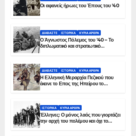
Οι αφανείς ήρωες του Έπους του ’40
ΔΙΑΒΆΣΤΕ
ΙΣΤΟΡΙΚΆ
ΚΥΡΙΑ ΑΡΘΡΑ
Ο Άγνωστος Πόλεμος του ’40 – Το
διπλωματικό και στρατιωτικό
παρασκήνιο
ΔΙΑΒΆΣΤΕ
ΙΣΤΟΡΙΚΆ
ΚΥΡΙΑ ΑΡΘΡΑ
Η Ελληνική Μεραρχία Πεζικού που
έκανε το Επος της Ηπείρου το
χειμώνα του 1940
ΙΣΤΟΡΙΚΆ
ΚΥΡΙΑ ΑΡΘΡΑ
Έλληνες: Ο μόνος λαός που γιορτάζει
την αρχή του πολέμου και όχι το
τέλος του