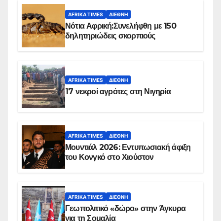
AFRIKA TIMES
ΔΙΕΘΝΉ
Νότια Αφρική:Συνελήφθη με 150
δηλητηριώδεις σκορπιούς
AFRIKA TIMES
ΔΙΕΘΝΉ
17 νεκροί αγρότες στη Νιγηρία
AFRIKA TIMES
ΔΙΕΘΝΉ
Μουντιάλ 2026: Εντυπωσιακή άφιξη
του Κονγκό στο Χιούστον
AFRIKA TIMES
ΔΙΕΘΝΉ
Γεωπολιτικό «δώρο» στην Άγκυρα
για τη Σομαλία