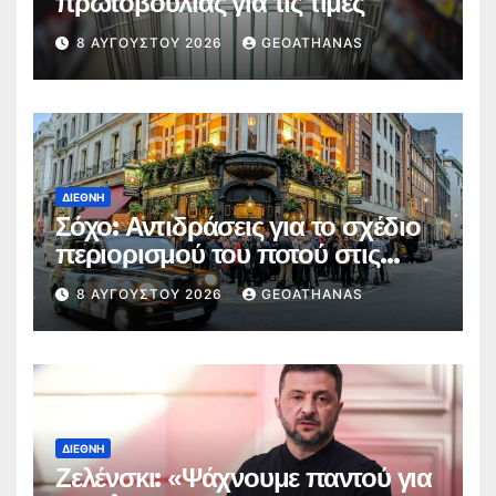
πρωτοβουλίας για τις τιμές
8 ΑΥΓΟΎΣΤΟΥ 2026
GEOATHANAS
ΔΙΕΘΝΉ
Σόχο: Αντιδράσεις για το σχέδιο
περιορισμού του ποτού στις
παμπ
8 ΑΥΓΟΎΣΤΟΥ 2026
GEOATHANAS
ΔΙΕΘΝΉ
Ζελένσκι: «Ψάχνουμε παντού για