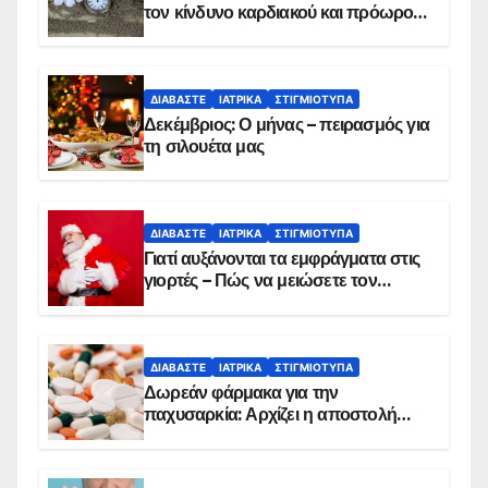
τον κίνδυνο καρδιακού και πρόωρου
θανάτου
ΔΙΑΒΆΣΤΕ
ΙΑΤΡΙΚΆ
ΣΤΙΓΜΙΌΤΥΠΑ
Δεκέμβριος: Ο μήνας – πειρασμός για
τη σιλουέτα μας
ΔΙΑΒΆΣΤΕ
ΙΑΤΡΙΚΆ
ΣΤΙΓΜΙΌΤΥΠΑ
Γιατί αυξάνονται τα εμφράγματα στις
γιορτές – Πώς να μειώσετε τον
κίνδυνο, σύμφωνα με καρδιολόγο
ΔΙΑΒΆΣΤΕ
ΙΑΤΡΙΚΆ
ΣΤΙΓΜΙΌΤΥΠΑ
Δωρεάν φάρμακα για την
παχυσαρκία: Αρχίζει η αποστολή
sms για τους δικαιούχους – Οι
προϋποθέσεις ένταξης στο
πρόγραμμα