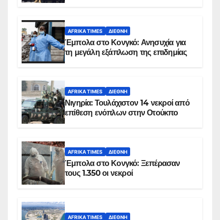
AFRIKA TIMES
ΔΙΕΘΝΉ
Έμπολα στο Κονγκό: Ανησυχία για
τη μεγάλη εξάπλωση της επιδημίας
AFRIKA TIMES
ΔΙΕΘΝΉ
Νιγηρία: Τουλάχιστον 14 νεκροί από
επίθεση ενόπλων στην Οτούκπο
AFRIKA TIMES
ΔΙΕΘΝΉ
Έμπολα στο Κονγκό: Ξεπέρασαν
τους 1.350 οι νεκροί
AFRIKA TIMES
ΔΙΕΘΝΉ