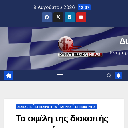
Μετάβαση
9 Αυγούστου 2026
12:37
στο
περιεχόμενο
Δ
Ενημέ
ΔΙΑΒΆΣΤΕ
ΕΠΙΚΑΙΡΌΤΗΤΑ
ΙΑΤΡΙΚΆ
ΣΤΙΓΜΙΌΤΥΠΑ
Τα οφέλη της διακοπής