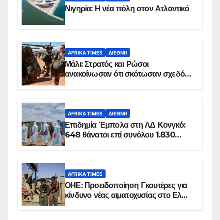
Νιγηρία: Η νέα πόλη στον Ατλαντικό
AFRIKA TIMES
ΔΙΕΘΝΉ
Μάλι: Στρατός και Ρώσοι
ανακοίνωσαν ότι σκότωσαν σχεδόν
100 τζιχαντιστές
AFRIKA TIMES
ΔΙΕΘΝΉ
Επιδημία Έμπολα στη ΛΔ Κονγκό:
648 θάνατοι επί συνόλου 1.830
επιβεβαιωμένων κρουσμάτων
AFRIKA TIMES
ΟΗΕ: Προειδοποίηση Γκουτέρες για
κίνδυνο νέας αιματοχυσίας στο Ελ
Ομπέιντ του Σουδάν