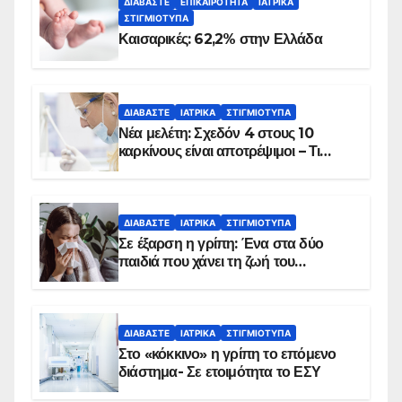
ΔΙΑΒΆΣΤΕ
ΕΠΙΚΑΙΡΌΤΗΤΑ
ΙΑΤΡΙΚΆ
ΣΤΙΓΜΙΌΤΥΠΑ
Καισαρικές: 62,2% στην Ελλάδα
ΔΙΑΒΆΣΤΕ
ΙΑΤΡΙΚΆ
ΣΤΙΓΜΙΌΤΥΠΑ
Νέα μελέτη: Σχεδόν 4 στους 10
καρκίνους είναι αποτρέψιμοι – Τι
δείχνουν τα στοιχεία
ΔΙΑΒΆΣΤΕ
ΙΑΤΡΙΚΆ
ΣΤΙΓΜΙΌΤΥΠΑ
Σε έξαρση η γρίπη: Ένα στα δύο
παιδιά που χάνει τη ζωή του
αντιμετωπίζει υποκείμενο νόσημα –
Εμβολιασμό συνιστούν οι ειδικοί
ΔΙΑΒΆΣΤΕ
ΙΑΤΡΙΚΆ
ΣΤΙΓΜΙΌΤΥΠΑ
Στο «κόκκινο» η γρίπη το επόμενο
διάστημα- Σε ετοιμότητα το ΕΣΥ