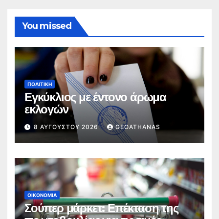
You missed
ΠΟΛΙΤΙΚΉ
Εγκύκλιος με έντονο άρωμα
εκλογών
8 ΑΥΓΟΎΣΤΟΥ 2026
GEOATHANAS
ΟΙΚΟΝΟΜΊΑ
Σούπερ μάρκετ: Επέκταση της