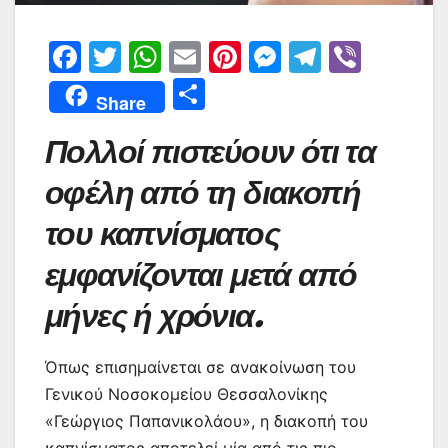
F
T
W
E
Pi
M
T
Vi
a
w
h
m
nt
e
el
b
Μ
Share
c
itt
at
ai
er
s
e
er
οι
Πολλοί πιστεύουν ότι τα
e
er
s
l
e
s
gr
ρ
b
A
st
e
a
α
οφέλη από τη διακοπή
o
p
n
m
σ
του καπνίσματος
o
p
g
τε
εμφανίζονται μετά από
k
er
ίτ
μήνες ή χρόνια.
ε
Όπως επισημαίνεται σε ανακοίνωση του
Γενικού Νοσοκομείου Θεσσαλονίκης
«Γεώργιος Παπανικολάου», η διακοπή του