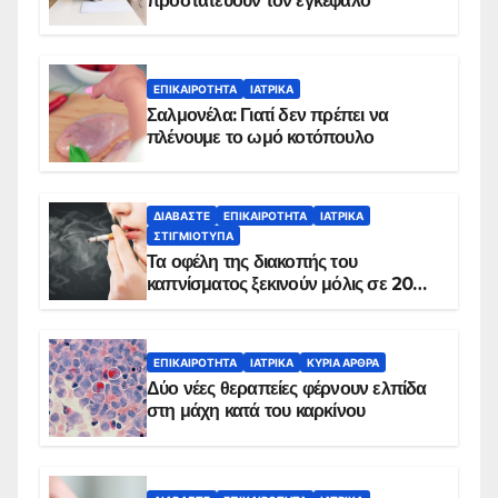
προστατεύουν τον εγκέφαλο
ΕΠΙΚΑΙΡΌΤΗΤΑ
ΙΑΤΡΙΚΆ
Σαλμονέλα: Γιατί δεν πρέπει να
πλένουμε το ωμό κοτόπουλο
ΔΙΑΒΆΣΤΕ
ΕΠΙΚΑΙΡΌΤΗΤΑ
ΙΑΤΡΙΚΆ
ΣΤΙΓΜΙΌΤΥΠΑ
Τα οφέλη της διακοπής του
καπνίσματος ξεκινούν μόλις σε 20
λεπτά
ΕΠΙΚΑΙΡΌΤΗΤΑ
ΙΑΤΡΙΚΆ
ΚΥΡΙΑ ΑΡΘΡΑ
Δύο νέες θεραπείες φέρνουν ελπίδα
στη μάχη κατά του καρκίνου