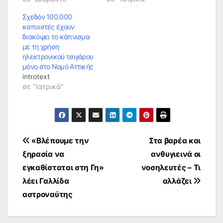
Σχεδόν 100.000
καπνιστές έχουν
διακόψει το κάπνισμα
με τη χρήση
ηλεκτρονικού τσιγάρου
μόνο στο Νομό Αττικής
introtext
σε "Ιατρικά"
Πλοήγηση
«Βλέπουμε την
Στα βαρέα και
ξηρασία να
ανθυγιεινά οι
άρθρων
εγκαθίσταται στη Γη»
νοσηλευτές – Τι
λέει Γαλλίδα
αλλάζει
αστροναύτης