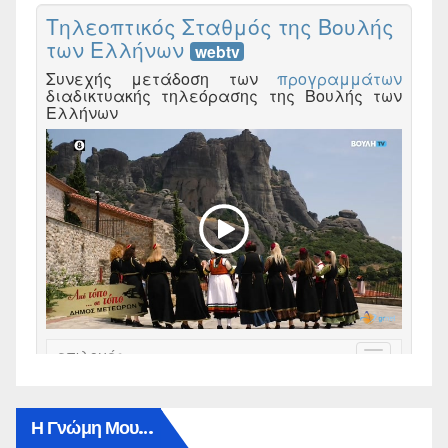
Η Γνώμη Μου…