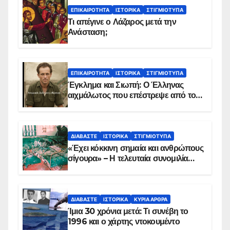
ΕΠΙΚΑΙΡΌΤΗΤΑ
ΙΣΤΟΡΙΚΆ
ΣΤΙΓΜΙΌΤΥΠΑ
Τι απέγινε ο Λάζαρος μετά την
Ανάσταση;
ΕΠΙΚΑΙΡΌΤΗΤΑ
ΙΣΤΟΡΙΚΆ
ΣΤΙΓΜΙΌΤΥΠΑ
Έγκλημα και Σιωπή: Ο Έλληνας
αιχμάλωτος που επέστρεψε από το
Παραπέτασμα
ΔΙΑΒΆΣΤΕ
ΙΣΤΟΡΙΚΆ
ΣΤΙΓΜΙΌΤΥΠΑ
«Έχει κόκκινη σημαία και ανθρώπους
σίγουρα» – Η τελευταία συνομιλία
των ηρώων στα Ίμια, πριν τη
συντριβή του ελικοπτέρου
ΔΙΑΒΆΣΤΕ
ΙΣΤΟΡΙΚΆ
ΚΥΡΙΑ ΑΡΘΡΑ
Ίμια 30 χρόνια μετά: Τι συνέβη το
1996 και ο χάρτης ντοκουμέντο