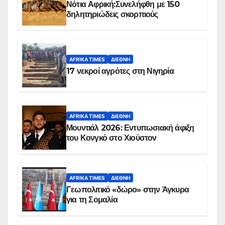
Νότια Αφρική:Συνελήφθη με 150
δηλητηριώδεις σκορπιούς
AFRIKA TIMES
ΔΙΕΘΝΉ
17 νεκροί αγρότες στη Νιγηρία
AFRIKA TIMES
ΔΙΕΘΝΉ
Μουντιάλ 2026: Εντυπωσιακή άφιξη
του Κονγκό στο Χιούστον
AFRIKA TIMES
ΔΙΕΘΝΉ
Γεωπολιτικό «δώρο» στην Άγκυρα
για τη Σομαλία