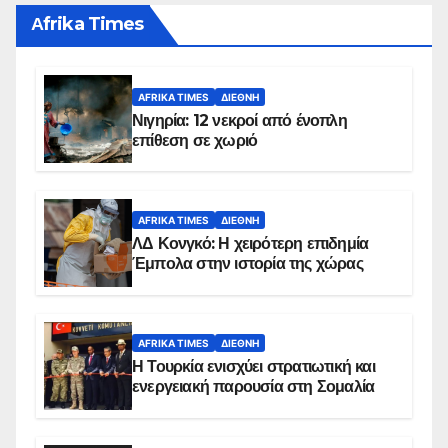
Αfrika Times
AFRIKA TIMES
ΔΙΕΘΝΉ
Νιγηρία: 12 νεκροί από ένοπλη
επίθεση σε χωριό
AFRIKA TIMES
ΔΙΕΘΝΉ
ΛΔ Κονγκό: Η χειρότερη επιδημία
Έμπολα στην ιστορία της χώρας
AFRIKA TIMES
ΔΙΕΘΝΉ
Η Τουρκία ενισχύει στρατιωτική και
ενεργειακή παρουσία στη Σομαλία