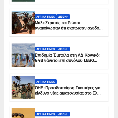
AFRIKA TIMES
ΔΙΕΘΝΉ
Μάλι: Στρατός και Ρώσοι
ανακοίνωσαν ότι σκότωσαν σχεδόν
100 τζιχαντιστές
AFRIKA TIMES
ΔΙΕΘΝΉ
Επιδημία Έμπολα στη ΛΔ Κονγκό:
648 θάνατοι επί συνόλου 1.830
επιβεβαιωμένων κρουσμάτων
AFRIKA TIMES
ΟΗΕ: Προειδοποίηση Γκουτέρες για
κίνδυνο νέας αιματοχυσίας στο Ελ
Ομπέιντ του Σουδάν
AFRIKA TIMES
ΔΙΕΘΝΉ