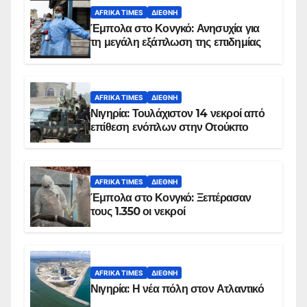
AFRIKA TIMES
ΔΙΕΘΝΉ
Έμπολα στο Κονγκό: Ανησυχία για
τη μεγάλη εξάπλωση της επιδημίας
AFRIKA TIMES
ΔΙΕΘΝΉ
Νιγηρία: Τουλάχιστον 14 νεκροί από
επίθεση ενόπλων στην Οτούκπο
AFRIKA TIMES
ΔΙΕΘΝΉ
Έμπολα στο Κονγκό: Ξεπέρασαν
τους 1.350 οι νεκροί
AFRIKA TIMES
ΔΙΕΘΝΉ
Νιγηρία: Η νέα πόλη στον Ατλαντικό