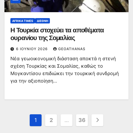
AFRIKA TIMES
ΔΙΕΘΝΉ
Η Τουρκία στοχεύει τα αποθέματα
ουρανίου της Σομαλίας
6 ΙΟΥΝΊΟΥ 2026
GEOATHANAS
Νέα γεωοικονομική διάσταση αποκτά η στενή
σχέση Τουρκίας και Σομαλίας, καθώς το
Μογκαντίσου επιδιώκει την τουρκική συνδρομή
για την αξιοποίηση…
Σελιδοποίηση
1
2
…
36
άρθρων