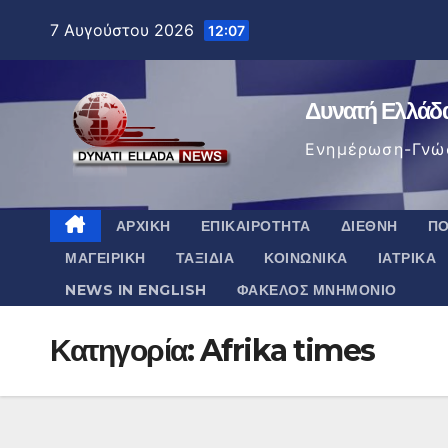
Μετάβαση
7 Αυγούστου 2026
12:07
στο
περιεχόμενο
Δυνατή Ελλάδ
Ενημέρωση-Γνώ
ΑΡΧΙΚΉ
ΕΠΙΚΑΙΡΌΤΗΤΑ
ΔΙΕΘΝΉ
ΠΟ
ΜΑΓΕΙΡΙΚΉ
ΤΑΞΊΔΙΑ
ΚΟΙΝΩΝΙΚΆ
ΙΑΤΡΙΚΆ
NEWS IN ENGLISH
ΦΆΚΕΛΟΣ ΜΝΗΜΌΝΙΟ
Κατηγορία:
Afrika times