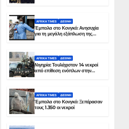
Σομαλία
AFRIKA TIMES
ΔΙΕΘΝΉ
Έμπολα στο Κονγκό: Ανησυχία
για τη μεγάλη εξάπλωση της
επιδημίας
AFRIKA TIMES
ΔΙΕΘΝΉ
Νιγηρία: Τουλάχιστον 14 νεκροί
από επίθεση ενόπλων στην
Οτούκπο
AFRIKA TIMES
ΔΙΕΘΝΉ
Έμπολα στο Κονγκό: Ξεπέρασαν
τους 1.350 οι νεκροί