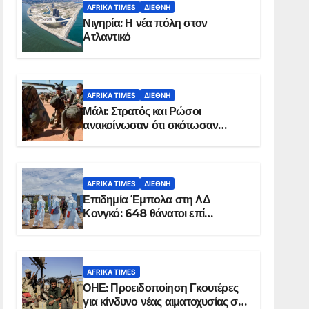
AFRIKA TIMES
ΔΙΕΘΝΉ
Νιγηρία: Η νέα πόλη στον
Ατλαντικό
AFRIKA TIMES
ΔΙΕΘΝΉ
Μάλι: Στρατός και Ρώσοι
ανακοίνωσαν ότι σκότωσαν
σχεδόν 100 τζιχαντιστές
AFRIKA TIMES
ΔΙΕΘΝΉ
Επιδημία Έμπολα στη ΛΔ
Κονγκό: 648 θάνατοι επί
συνόλου 1.830 επιβεβαιωμένων
κρουσμάτων
AFRIKA TIMES
ΟΗΕ: Προειδοποίηση Γκουτέρες
για κίνδυνο νέας αιματοχυσίας στο