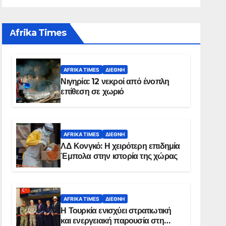
Αfrika Times
AFRIKA TIMES
ΔΙΕΘΝΉ
Νιγηρία: 12 νεκροί από ένοπλη
επίθεση σε χωριό
AFRIKA TIMES
ΔΙΕΘΝΉ
ΛΔ Κονγκό: Η χειρότερη επιδημία
Έμπολα στην ιστορία της χώρας
AFRIKA TIMES
ΔΙΕΘΝΉ
Η Τουρκία ενισχύει στρατιωτική
και ενεργειακή παρουσία στη