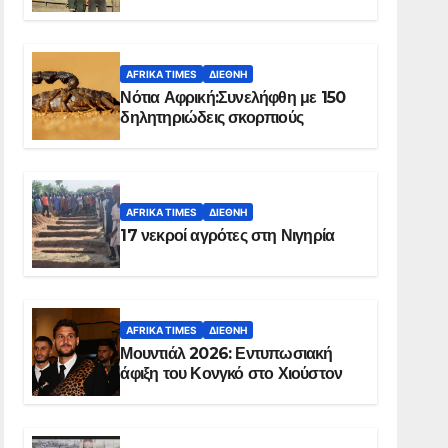
Ελ Ομπέιντ του Σουδάν
AFRIKA TIMES
ΔΙΕΘΝΉ
Νότια Αφρική:Συνελήφθη με 150
δηλητηριώδεις σκορπιούς
AFRIKA TIMES
ΔΙΕΘΝΉ
17 νεκροί αγρότες στη Νιγηρία
AFRIKA TIMES
ΔΙΕΘΝΉ
Μουντιάλ 2026: Εντυπωσιακή
άφιξη του Κονγκό στο Χιούστον