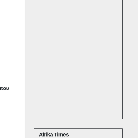
όπου
Αfrika Times