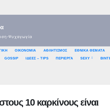
δα
ώση-Ψυχαγωγία
ΤΙΚΉ
ΟΙΚΟΝΟΜΊΑ
ΑΘΛΗΤΙΣΜΌΣ
ΕΘΝΙΚΆ ΘΈΜΑΤΑ
GOSSIP
ΙΔΈΕΣ – TIPS
ΠΕΡΊΕΡΓΑ
SEXY
ΒΙΝ
στους 10 καρκίνους είναι