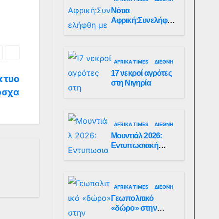
Σουδάν
Νότια
Αφρική:Συνελήφθη
με 150
δηλητηριώδεις
σκορπιούς
AFRIKA TIMES
ΔΙΕΘΝΉ
17 νεκροί αγρότες
κτυο
στη Νιγηρία
όσχα
AFRIKA TIMES
ΔΙΕΘΝΉ
Μουντιάλ 2026:
Εντυπωσιακή
άφιξη του Κονγκό
στο Χιούστον
AFRIKA TIMES
ΔΙΕΘΝΉ
Γεωπολιτικό
«δώρο» στην
Άγκυρα για τη