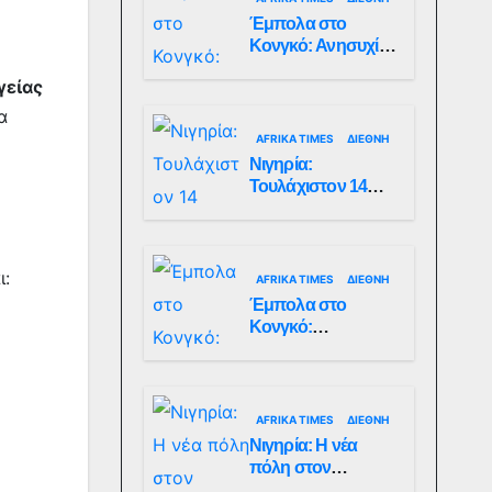
Έμπολα στο
Κονγκό: Ανησυχία
για τη μεγάλη
γείας
εξάπλωση της
επιδημίας
α
AFRIKA TIMES
ΔΙΕΘΝΉ
Νιγηρία:
Τουλάχιστον 14
νεκροί από
επίθεση ενόπλων
στην Οτούκπο
ι:
AFRIKA TIMES
ΔΙΕΘΝΉ
Έμπολα στο
Κονγκό:
Ξεπέρασαν τους
1.350 οι νεκροί
AFRIKA TIMES
ΔΙΕΘΝΉ
Νιγηρία: Η νέα
πόλη στον
Ατλαντικό