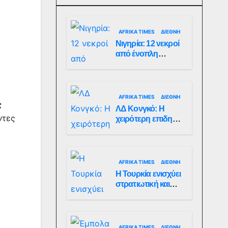
AFRIKA TIMES
ΔΙΕΘΝΉ
Νιγηρία: 12 νεκροί
από ένοπλη
επίθεση σε χωριό
AFRIKA TIMES
ΔΙΕΘΝΉ
ς
ΛΔ Κονγκό: Η
ντες
χειρότερη επιδημία
Έμπολα στην
ιστορία της χώρας
AFRIKA TIMES
ΔΙΕΘΝΉ
Η Τουρκία ενισχύει
στρατιωτική και
ενεργειακή
παρουσία στη
Σομαλία
AFRIKA TIMES
ΔΙΕΘΝΉ