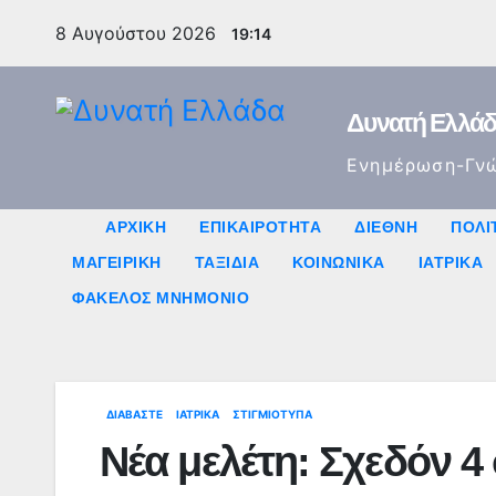
Μετάβαση
8 Αυγούστου 2026
19:14
στο
περιεχόμενο
Δυνατή Ελλά
Ενημέρωση-Γν
ΑΡΧΙΚΉ
ΕΠΙΚΑΙΡΌΤΗΤΑ
ΔΙΕΘΝΉ
ΠΟΛΙ
ΜΑΓΕΙΡΙΚΉ
ΤΑΞΊΔΙΑ
ΚΟΙΝΩΝΙΚΆ
ΙΑΤΡΙΚΆ
ΦΆΚΕΛΟΣ ΜΝΗΜΌΝΙΟ
ΔΙΑΒΆΣΤΕ
ΙΑΤΡΙΚΆ
ΣΤΙΓΜΙΌΤΥΠΑ
Νέα μελέτη: Σχεδόν 4 