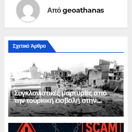
Από
geoathanas
Σχετικό Άρθρο
Συγκλονιστικές μαρτυρίες από
την τουρκική εισβολή στην
Κύπρο