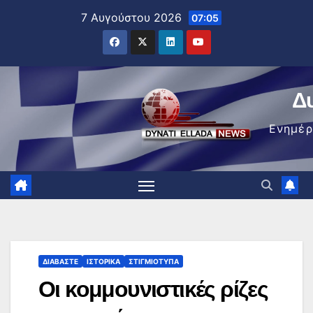
Μετάβαση
7 Αυγούστου 2026
07:05
στο
περιεχόμενο
Δ
Ενημέ
ΔΙΑΒΆΣΤΕ
ΙΣΤΟΡΙΚΆ
ΣΤΙΓΜΙΌΤΥΠΑ
Οι κομμουνιστικές ρίζες