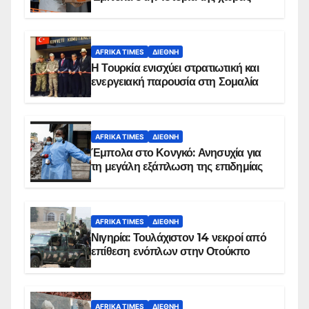
AFRIKA TIMES
ΔΙΕΘΝΉ
Η Τουρκία ενισχύει στρατιωτική και
ενεργειακή παρουσία στη Σομαλία
AFRIKA TIMES
ΔΙΕΘΝΉ
Έμπολα στο Κονγκό: Ανησυχία για
τη μεγάλη εξάπλωση της επιδημίας
AFRIKA TIMES
ΔΙΕΘΝΉ
Νιγηρία: Τουλάχιστον 14 νεκροί από
επίθεση ενόπλων στην Οτούκπο
AFRIKA TIMES
ΔΙΕΘΝΉ