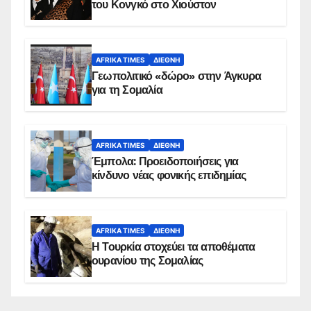
του Κονγκό στο Χιούστον
AFRIKA TIMES
ΔΙΕΘΝΉ
Γεωπολιτικό «δώρο» στην Άγκυρα
για τη Σομαλία
AFRIKA TIMES
ΔΙΕΘΝΉ
Έμπολα: Προειδοποιήσεις για
κίνδυνο νέας φονικής επιδημίας
AFRIKA TIMES
ΔΙΕΘΝΉ
Η Τουρκία στοχεύει τα αποθέματα
ουρανίου της Σομαλίας