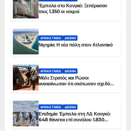
Έμπολα στο Κονγκό: Ξεπέρασαν
τους 1.350 οι νεκροί
AFRIKA TIMES
ΔΙΕΘΝΉ
Νιγηρία: Η νέα πόλη στον Ατλαντικό
AFRIKA TIMES
ΔΙΕΘΝΉ
Μάλι: Στρατός και Ρώσοι
ανακοίνωσαν ότι σκότωσαν σχεδόν
100 τζιχαντιστές
AFRIKA TIMES
ΔΙΕΘΝΉ
Επιδημία Έμπολα στη ΛΔ Κονγκό:
648 θάνατοι επί συνόλου 1.830
επιβεβαιωμένων κρουσμάτων