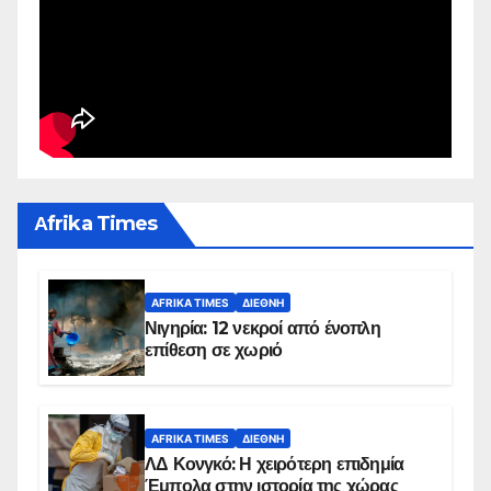
Αfrika Times
AFRIKA TIMES
ΔΙΕΘΝΉ
Νιγηρία: 12 νεκροί από ένοπλη
επίθεση σε χωριό
AFRIKA TIMES
ΔΙΕΘΝΉ
ΛΔ Κονγκό: Η χειρότερη επιδημία
Έμπολα στην ιστορία της χώρας