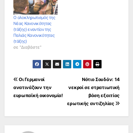
Ο ολοκληρωτισμός της
Νέας Κανονικότητας
(τάξης) εναντίον της
Παλιάς Κανονικότητας
(τάξης)
σε "Διαβάστε"
Πλοήγηση
Οι Γερμανοί
Νότιο Σουδάν: 14
ανατινάζουν την
νεκροί σε στρατιωτική
άρθρων
ευρωπαϊκή οικονομία!
βάση εξαιτίας
ερωτικής αντιζηλίας