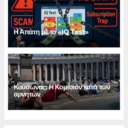
Η Απάτη με το «IQ Test»
Καύσωνας: Η Κομισιόν κατά των
αρνητών