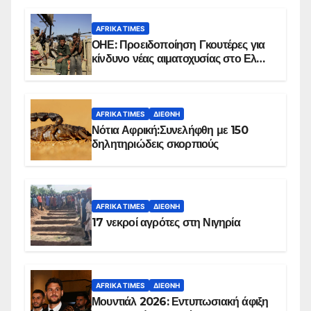
AFRIKA TIMES
ΟΗΕ: Προειδοποίηση Γκουτέρες για
κίνδυνο νέας αιματοχυσίας στο Ελ
Ομπέιντ του Σουδάν
AFRIKA TIMES
ΔΙΕΘΝΉ
Νότια Αφρική:Συνελήφθη με 150
δηλητηριώδεις σκορπιούς
AFRIKA TIMES
ΔΙΕΘΝΉ
17 νεκροί αγρότες στη Νιγηρία
AFRIKA TIMES
ΔΙΕΘΝΉ
Μουντιάλ 2026: Εντυπωσιακή άφιξη