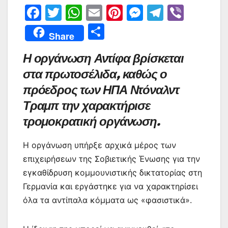
F
T
W
E
Pi
M
T
Vi
a
w
h
m
nt
e
el
b
Μ
Share
c
itt
at
ai
er
s
e
er
οι
Η οργάνωση Αντίφα βρίσκεται
e
er
s
l
e
s
gr
ρ
στα πρωτοσέλιδα, καθώς ο
b
A
st
e
a
α
πρόεδρος των ΗΠΑ Ντόναλντ
o
p
n
m
σ
Τραμπ την χαρακτήρισε
o
p
g
τε
τρομοκρατική οργάνωση.
k
er
ίτ
ε
Η οργάνωση υπήρξε αρχικά μέρος των
επιχειρήσεων της Σοβιετικής Ένωσης για την
εγκαθίδρυση κομμουνιστικής δικτατορίας στη
Γερμανία και εργάστηκε για να χαρακτηρίσει
όλα τα αντίπαλα κόμματα ως «φασιστικά».