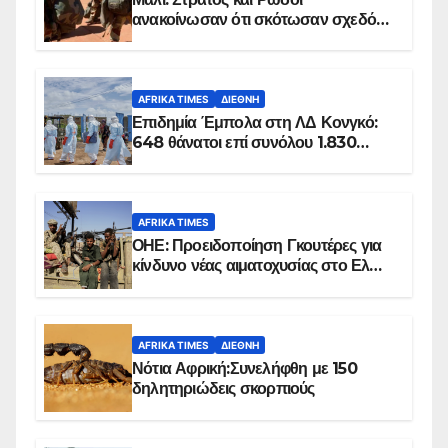
ανακοίνωσαν ότι σκότωσαν σχεδόν
100 τζιχαντιστές
AFRIKA TIMES
ΔΙΕΘΝΉ
Επιδημία Έμπολα στη ΛΔ Κονγκό:
648 θάνατοι επί συνόλου 1.830
επιβεβαιωμένων κρουσμάτων
AFRIKA TIMES
ΟΗΕ: Προειδοποίηση Γκουτέρες για
κίνδυνο νέας αιματοχυσίας στο Ελ
Ομπέιντ του Σουδάν
AFRIKA TIMES
ΔΙΕΘΝΉ
Νότια Αφρική:Συνελήφθη με 150
δηλητηριώδεις σκορπιούς