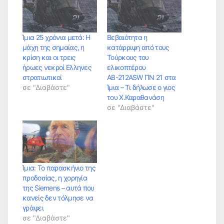
Ίμια 25 χρόνια μετά: Η
Βεβαιότητα η
μάχη της σημαίας, η
κατάρριψη από τους
κρίση και οι τρεις
Τούρκους του
ήρωες νεκροί Ελληνες
ελικοπτέρου
στρατιωτικοί
ΑΒ-212ASW ΠΝ 21 στα
σε "Διαβάστε"
Ίμια – Τι δήλωσε ο γιος
του Χ.Καραθανάση
σε "Διαβάστε"
Ίμια: Το παρασκήνιο της
προδοσίας, η χορηγία
της Siemens – αυτά που
κανείς δεν τόλμησε να
γράψει
σε "Διαβάστε"