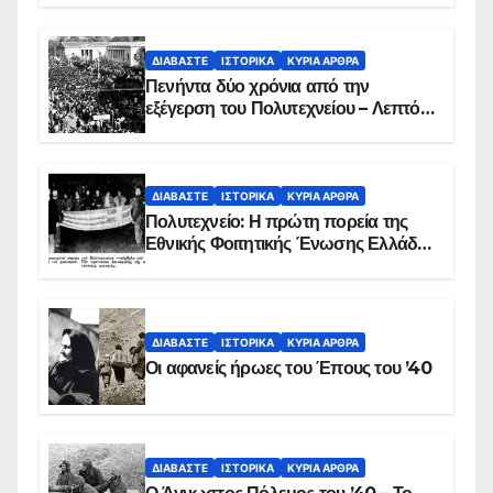
ΔΙΑΒΆΣΤΕ
ΙΣΤΟΡΙΚΆ
ΚΥΡΙΑ ΑΡΘΡΑ
Πενήντα δύο χρόνια από την
εξέγερση του Πολυτεχνείου – Λεπτό
προς λεπτό η εισβολή – ΦΩΤΟ και
ΒΙΝΤΕΟ
ΔΙΑΒΆΣΤΕ
ΙΣΤΟΡΙΚΆ
ΚΥΡΙΑ ΑΡΘΡΑ
Πολυτεχνείο: Η πρώτη πορεία της
Εθνικής Φοιτητικής Ένωσης Ελλάδος
στις 17 Νοεμβρίου 1975 με την
αιματοβαμμένη σημαία
ΔΙΑΒΆΣΤΕ
ΙΣΤΟΡΙΚΆ
ΚΥΡΙΑ ΑΡΘΡΑ
Οι αφανείς ήρωες του Έπους του ’40
ΔΙΑΒΆΣΤΕ
ΙΣΤΟΡΙΚΆ
ΚΥΡΙΑ ΑΡΘΡΑ