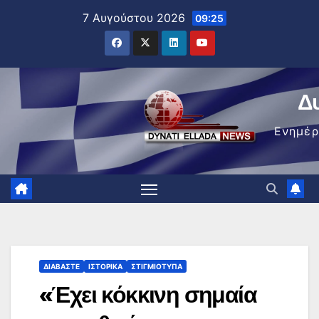
Μετάβαση
7 Αυγούστου 2026
09:25
στο
περιεχόμενο
Δ
Ενημέ
ΔΙΑΒΆΣΤΕ
ΙΣΤΟΡΙΚΆ
ΣΤΙΓΜΙΌΤΥΠΑ
«Έχει κόκκινη σημαία