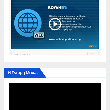
Η Γνώμη Μου…