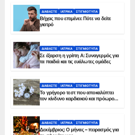
ΔΙΑΒΆΣΤΕ
ΙΑΤΡΙΚΆ
ΣΤΙΓΜΙΌΤΥΠΑ
Βήχας που επιμένει: Πότε να δείτε
γιατρό
ΔΙΑΒΆΣΤΕ
ΙΑΤΡΙΚΆ
ΣΤΙΓΜΙΌΤΥΠΑ
Σε έξαρση η γρίπη Α: Συναγερμός για
τα παιδιά και τις ευάλωτες ομάδες
ΔΙΑΒΆΣΤΕ
ΙΑΤΡΙΚΆ
ΣΤΙΓΜΙΌΤΥΠΑ
Το γρήγορο τεστ που αποκαλύπτει
τον κίνδυνο καρδιακού και πρόωρου
θανάτου
ΔΙΑΒΆΣΤΕ
ΙΑΤΡΙΚΆ
ΣΤΙΓΜΙΌΤΥΠΑ
Δεκέμβριος: Ο μήνας – πειρασμός για