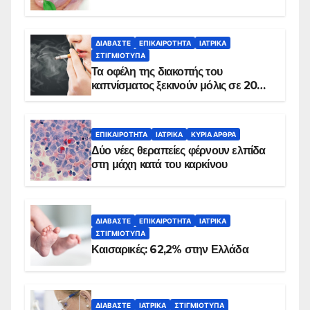
ΔΙΑΒΆΣΤΕ
ΕΠΙΚΑΙΡΌΤΗΤΑ
ΙΑΤΡΙΚΆ
ΣΤΙΓΜΙΌΤΥΠΑ
Τα οφέλη της διακοπής του
καπνίσματος ξεκινούν μόλις σε 20
λεπτά
ΕΠΙΚΑΙΡΌΤΗΤΑ
ΙΑΤΡΙΚΆ
ΚΥΡΙΑ ΑΡΘΡΑ
Δύο νέες θεραπείες φέρνουν ελπίδα
στη μάχη κατά του καρκίνου
ΔΙΑΒΆΣΤΕ
ΕΠΙΚΑΙΡΌΤΗΤΑ
ΙΑΤΡΙΚΆ
ΣΤΙΓΜΙΌΤΥΠΑ
Καισαρικές: 62,2% στην Ελλάδα
ΔΙΑΒΆΣΤΕ
ΙΑΤΡΙΚΆ
ΣΤΙΓΜΙΌΤΥΠΑ