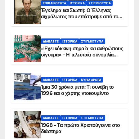
ΕΠΙΚΑΙΡΌΤΗΤΑ
ΙΣΤΟΡΙΚΆ
ΣΤΙΓΜΙΌΤΥΠΑ
Έγκλημα και Σιωπή: Ο Έλληνας
αιχμάλωτος που επέστρεψε από το
Παραπέτασμα
ΔΙΑΒΆΣΤΕ
ΙΣΤΟΡΙΚΆ
ΣΤΙΓΜΙΌΤΥΠΑ
«Έχει κόκκινη σημαία και ανθρώπους
σίγουρα» – Η τελευταία συνομιλία
των ηρώων στα Ίμια, πριν τη
συντριβή του ελικοπτέρου
ΔΙΑΒΆΣΤΕ
ΙΣΤΟΡΙΚΆ
ΚΥΡΙΑ ΑΡΘΡΑ
Ίμια 30 χρόνια μετά: Τι συνέβη το
1996 και ο χάρτης ντοκουμέντο
ΔΙΑΒΆΣΤΕ
ΙΣΤΟΡΙΚΆ
ΣΤΙΓΜΙΌΤΥΠΑ
1968 – Τα πρώτα Χριστούγεννα στο
διάστημα