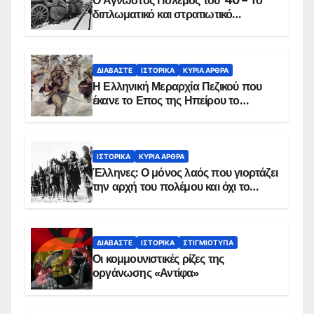
Ο Άγνωστος Πόλεμος του ’40 – Το
διπλωματικό και στρατιωτικό
παρασκήνιο
ΔΙΑΒΆΣΤΕ
ΙΣΤΟΡΙΚΆ
ΚΥΡΙΑ ΑΡΘΡΑ
Η Ελληνική Μεραρχία Πεζικού που
έκανε το Επος της Ηπείρου το
χειμώνα του 1940
ΙΣΤΟΡΙΚΆ
ΚΥΡΙΑ ΑΡΘΡΑ
Έλληνες: Ο μόνος λαός που γιορτάζει
την αρχή του πολέμου και όχι το
τέλος του
ΔΙΑΒΆΣΤΕ
ΙΣΤΟΡΙΚΆ
ΣΤΙΓΜΙΌΤΥΠΑ
Οι κομμουνιστικές ρίζες της
οργάνωσης «Αντίφα»