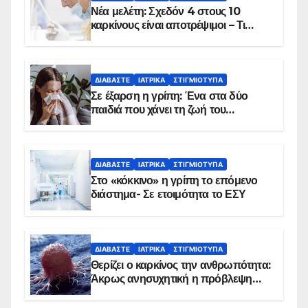
Νέα μελέτη: Σχεδόν 4 στους 10
καρκίνους είναι αποτρέψιμοι – Τι
δείχνουν τα στοιχεία
ΔΙΑΒΆΣΤΕ
ΙΑΤΡΙΚΆ
ΣΤΙΓΜΙΌΤΥΠΑ
Σε έξαρση η γρίπη: Ένα στα δύο
παιδιά που χάνει τη ζωή του
αντιμετωπίζει υποκείμενο νόσημα –
Εμβολιασμό συνιστούν οι ειδικοί
ΔΙΑΒΆΣΤΕ
ΙΑΤΡΙΚΆ
ΣΤΙΓΜΙΌΤΥΠΑ
Στο «κόκκινο» η γρίπη το επόμενο
διάστημα- Σε ετοιμότητα το ΕΣΥ
ΔΙΑΒΆΣΤΕ
ΙΑΤΡΙΚΆ
ΣΤΙΓΜΙΌΤΥΠΑ
Θερίζει ο καρκίνος την ανθρωπότητα:
Άκρως ανησυχητική η πρόβλεψη…