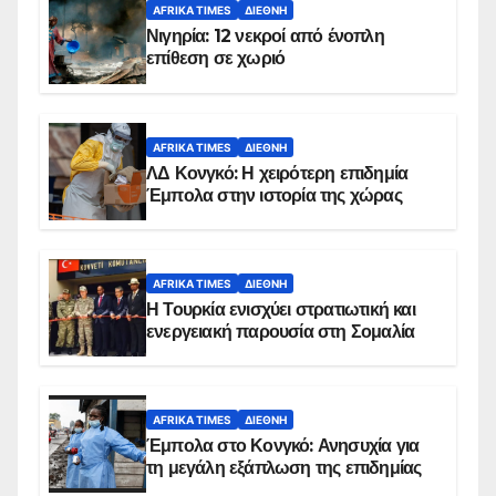
AFRIKA TIMES
ΔΙΕΘΝΉ
Νιγηρία: 12 νεκροί από ένοπλη
επίθεση σε χωριό
AFRIKA TIMES
ΔΙΕΘΝΉ
ΛΔ Κονγκό: Η χειρότερη επιδημία
Έμπολα στην ιστορία της χώρας
AFRIKA TIMES
ΔΙΕΘΝΉ
Η Τουρκία ενισχύει στρατιωτική και
ενεργειακή παρουσία στη Σομαλία
AFRIKA TIMES
ΔΙΕΘΝΉ
Έμπολα στο Κονγκό: Ανησυχία για
τη μεγάλη εξάπλωση της επιδημίας