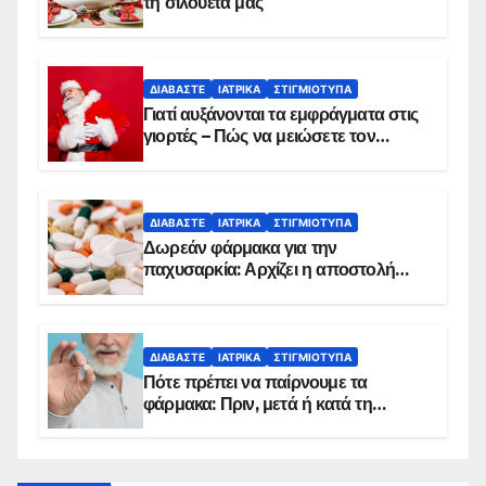
τη σιλουέτα μας
ΔΙΑΒΆΣΤΕ
ΙΑΤΡΙΚΆ
ΣΤΙΓΜΙΌΤΥΠΑ
Γιατί αυξάνονται τα εμφράγματα στις
γιορτές – Πώς να μειώσετε τον
κίνδυνο, σύμφωνα με καρδιολόγο
ΔΙΑΒΆΣΤΕ
ΙΑΤΡΙΚΆ
ΣΤΙΓΜΙΌΤΥΠΑ
Δωρεάν φάρμακα για την
παχυσαρκία: Αρχίζει η αποστολή
sms για τους δικαιούχους – Οι
προϋποθέσεις ένταξης στο
πρόγραμμα
ΔΙΑΒΆΣΤΕ
ΙΑΤΡΙΚΆ
ΣΤΙΓΜΙΌΤΥΠΑ
Πότε πρέπει να παίρνουμε τα
φάρμακα: Πριν, μετά ή κατά τη
διάρκεια του φαγητού;