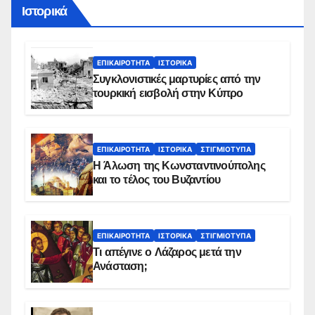
Ιστορικά
ΕΠΙΚΑΙΡΌΤΗΤΑ
ΙΣΤΟΡΙΚΆ
Συγκλονιστικές μαρτυρίες από την
τουρκική εισβολή στην Κύπρο
ΕΠΙΚΑΙΡΌΤΗΤΑ
ΙΣΤΟΡΙΚΆ
ΣΤΙΓΜΙΌΤΥΠΑ
Η Άλωση της Κωνσταντινούπολης
και το τέλος του Βυζαντίου
ΕΠΙΚΑΙΡΌΤΗΤΑ
ΙΣΤΟΡΙΚΆ
ΣΤΙΓΜΙΌΤΥΠΑ
Τι απέγινε ο Λάζαρος μετά την
Ανάσταση;