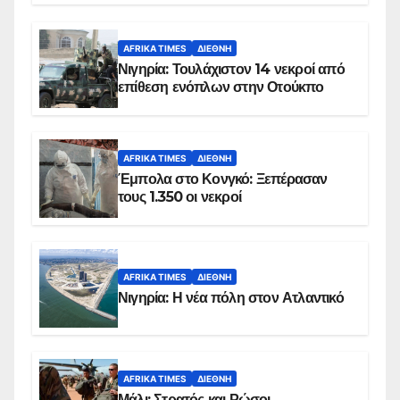
AFRIKA TIMES
ΔΙΕΘΝΉ
Νιγηρία: Τουλάχιστον 14 νεκροί από
επίθεση ενόπλων στην Οτούκπο
AFRIKA TIMES
ΔΙΕΘΝΉ
Έμπολα στο Κονγκό: Ξεπέρασαν
τους 1.350 οι νεκροί
AFRIKA TIMES
ΔΙΕΘΝΉ
Νιγηρία: Η νέα πόλη στον Ατλαντικό
AFRIKA TIMES
ΔΙΕΘΝΉ
Μάλι: Στρατός και Ρώσοι