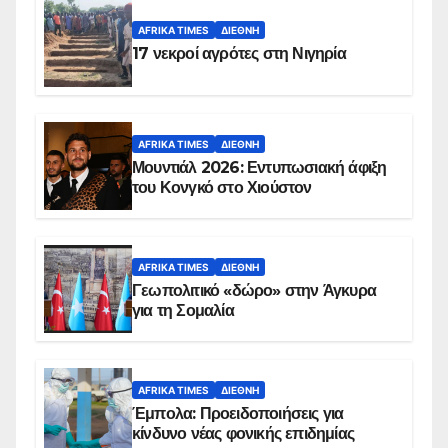
AFRIKA TIMES
ΔΙΕΘΝΉ
17 νεκροί αγρότες στη Νιγηρία
AFRIKA TIMES
ΔΙΕΘΝΉ
Μουντιάλ 2026: Εντυπωσιακή άφιξη
του Κονγκό στο Χιούστον
AFRIKA TIMES
ΔΙΕΘΝΉ
Γεωπολιτικό «δώρο» στην Άγκυρα
για τη Σομαλία
AFRIKA TIMES
ΔΙΕΘΝΉ
Έμπολα: Προειδοποιήσεις για
κίνδυνο νέας φονικής επιδημίας