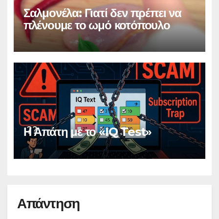
Σαλμονέλα: Γιατί δεν πρέπει να
πλένουμε το ωμό κοτόπουλο
Η Απάτη με το «IQ Test»
Απάντηση