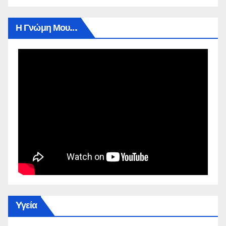
Η Γνώμη Μου…
Yγεία