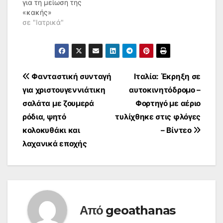
για τη μείωση της
«κακής»
χοληστερίνης (LDL),
σε "Ιατρικά"
έχουν σημαντικά
οφέλη για τη μείωση
του κινδύνου
εμφράγματος και
ισχαιμικού
Πλοήγηση
Φανταστική συνταγή
Ιταλία: Έκρηξη σε
εγκεφαλικού λόγω
για χριστουγεννιάτικη
αυτοκινητόδρομο –
θρόμβωσης.
άρθρων
Παράλληλα ο
σαλάτα με ζουμερά
Φορτηγό με αέριο
κίνδυνος
ρόδια, ψητό
τυλίχθηκε στις φλόγες
παρενεργειών τους
κολοκυθάκι και
– Βίντεο
είναι μικρός και σε
κάθε περίπτωση τα
λαχανικά εποχής
δυνητικά οφέλη είναι
μεγαλύτερα από τους
πιθανούς κινδύνους.
…
Από
geoathanas