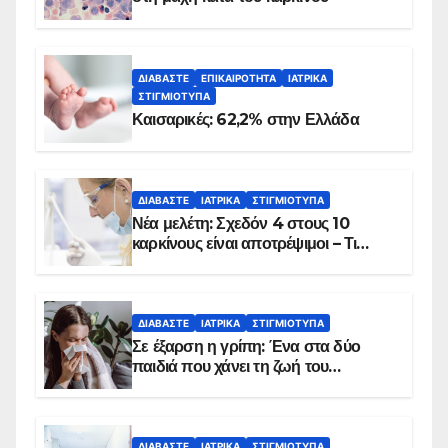
ΔΙΑΒΆΣΤΕ
ΕΠΙΚΑΙΡΌΤΗΤΑ
ΙΑΤΡΙΚΆ
ΣΤΙΓΜΙΌΤΥΠΑ
Καισαρικές: 62,2% στην Ελλάδα
ΔΙΑΒΆΣΤΕ
ΙΑΤΡΙΚΆ
ΣΤΙΓΜΙΌΤΥΠΑ
Νέα μελέτη: Σχεδόν 4 στους 10
καρκίνους είναι αποτρέψιμοι – Τι
δείχνουν τα στοιχεία
ΔΙΑΒΆΣΤΕ
ΙΑΤΡΙΚΆ
ΣΤΙΓΜΙΌΤΥΠΑ
Σε έξαρση η γρίπη: Ένα στα δύο
παιδιά που χάνει τη ζωή του
αντιμετωπίζει υποκείμενο νόσημα –
Εμβολιασμό συνιστούν οι ειδικοί
ΔΙΑΒΆΣΤΕ
ΙΑΤΡΙΚΆ
ΣΤΙΓΜΙΌΤΥΠΑ