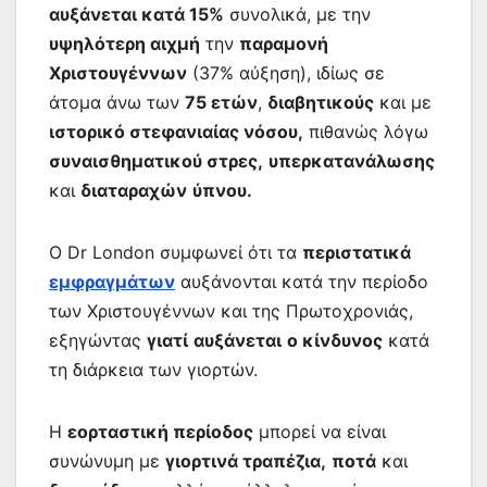
αυξάνεται κατά 15%
συνολικά, με την
υψηλότερη αιχμή
την
παραμονή
Χριστουγέννων
(37% αύξηση), ιδίως σε
άτομα άνω των
75 ετών
,
διαβητικούς
και με
ιστορικό στεφανιαίας νόσου,
πιθανώς λόγω
συναισθηματικού στρες,
υπερκατανάλωσης
και
διαταραχών
ύπνου.
Ο Dr London συμφωνεί ότι τα
περιστατικά
εμφραγμάτων
αυξάνονται κατά την περίοδο
των Χριστουγέννων και της Πρωτοχρονιάς,
εξηγώντας
γιατί
αυξάνεται
ο κίνδυνος
κατά
τη διάρκεια των γιορτών.
Η
εορταστική περίοδος
μπορεί να είναι
συνώνυμη με
γιορτινά τραπέζια,
ποτά
και