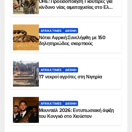
ΟΗΕ: Προειδοποίηση Γκουτέρες για
κίνδυνο νέας αιματοχυσίας στο Ελ
Ομπέιντ του Σουδάν
AFRIKA TIMES
ΔΙΕΘΝΉ
Νότια Αφρική:Συνελήφθη με 150
δηλητηριώδεις σκορπιούς
AFRIKA TIMES
ΔΙΕΘΝΉ
17 νεκροί αγρότες στη Νιγηρία
AFRIKA TIMES
ΔΙΕΘΝΉ
Μουντιάλ 2026: Εντυπωσιακή άφιξη
του Κονγκό στο Χιούστον