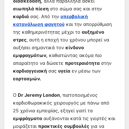
διασκέδαση,
αλλά παράλληλα ασκεί
σιωπηλά πίεση
στο σώμα σας και στην
καρδιά
σας. Από την
υπερβολική
κατανάλωση φαγητού
και την απορρύθμιση
της καθημερινότητας μέχρι το
αυξημένο
στρες
, αυτή η εποχή του χρόνου μπορεί να
αυξήσει σημαντικά τον
κίνδυνο
εμφραγμάτων,
καθιστώντας ακόμα πιο
απαραίτητο να δώσετε
προτεραιότητα
στην
καρδιαγγειακή
σας
υγεία
εν μέσω των
εορτασμών.
Ο
Dr Jeremy London
, πιστοποιημένος
καρδιοθωρακικός χειρουργός με πάνω από
25 χρόνια εμπειρίας, εξηγεί γιατί τα
εμφράγματα
αυξάνονται κατά τις γιορτές και
μοιράζεται
πρακτικές
συμβουλές
για να