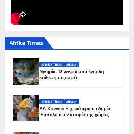
Αfrika Times
AFRIKA TIMES
ΔΙΕΘΝΉ
Νιγηρία: 12 νεκροί από ένοπλη
επίθεση σε χωριό
AFRIKA TIMES
ΔΙΕΘΝΉ
ΛΔ Κονγκό: Η χειρότερη επιδημία
Έμπολα στην ιστορία της χώρας