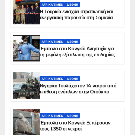
AFRIKA TIMES
ΔΙΕΘΝΉ
Η Τουρκία ενισχύει στρατιωτική και
ενεργειακή παρουσία στη Σομαλία
AFRIKA TIMES
ΔΙΕΘΝΉ
Έμπολα στο Κονγκό: Ανησυχία για
τη μεγάλη εξάπλωση της επιδημίας
AFRIKA TIMES
ΔΙΕΘΝΉ
Νιγηρία: Τουλάχιστον 14 νεκροί από
επίθεση ενόπλων στην Οτούκπο
AFRIKA TIMES
ΔΙΕΘΝΉ
Έμπολα στο Κονγκό: Ξεπέρασαν
τους 1.350 οι νεκροί