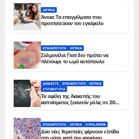
ΙΑΤΡΙΚΆ
Άνοια: Τα επαγγέλματα που
προστατεύουν τον εγκέφαλο
ΕΠΙΚΑΙΡΌΤΗΤΑ
ΙΑΤΡΙΚΆ
Σαλμονέλα: Γιατί δεν πρέπει να
πλένουμε το ωμό κοτόπουλο
ΔΙΑΒΆΣΤΕ
ΕΠΙΚΑΙΡΌΤΗΤΑ
ΙΑΤΡΙΚΆ
ΣΤΙΓΜΙΌΤΥΠΑ
Τα οφέλη της διακοπής του
καπνίσματος ξεκινούν μόλις σε 20
λεπτά
ΕΠΙΚΑΙΡΌΤΗΤΑ
ΙΑΤΡΙΚΆ
ΚΥΡΙΑ ΑΡΘΡΑ
Δύο νέες θεραπείες φέρνουν ελπίδα
στη μάχη κατά του καρκίνου