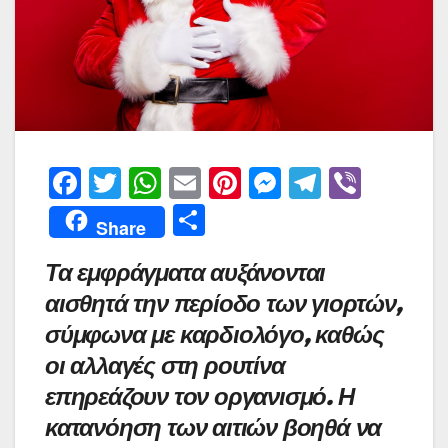
F
T
W
E
Pi
M
T
Vi
a
w
h
m
nt
e
el
b
Μ
Share
c
itt
at
ai
er
s
e
er
οι
Τα εμφράγματα αυξάνονται
e
er
s
l
e
s
gr
ρ
αισθητά την περίοδο των γιορτών,
b
A
st
e
a
α
σύμφωνα με καρδιολόγο, καθώς
o
p
n
m
σ
οι αλλαγές στη ρουτίνα
o
p
g
τε
επηρεάζουν τον οργανισμό. Η
k
er
ίτ
κατανόηση των αιτιών βοηθά να
ε