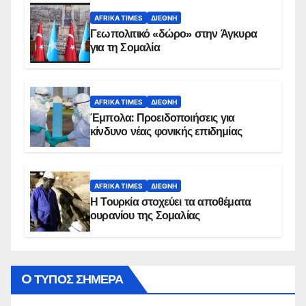
AFRIKA TIMES
ΔΙΕΘΝΉ
Γεωπολιτικό «δώρο» στην Άγκυρα
για τη Σομαλία
AFRIKA TIMES
ΔΙΕΘΝΉ
Έμπολα: Προειδοποιήσεις για
κίνδυνο νέας φονικής επιδημίας
AFRIKA TIMES
ΔΙΕΘΝΉ
Η Τουρκία στοχεύει τα αποθέματα
ουρανίου της Σομαλίας
O ΤΥΠΟΣ ΣΗΜΕΡΑ