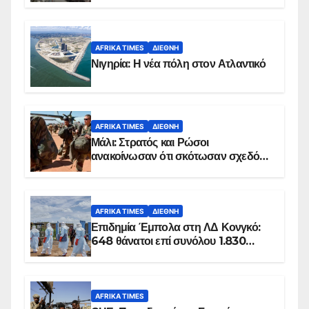
AFRIKA TIMES
ΔΙΕΘΝΉ
Νιγηρία: Η νέα πόλη στον Ατλαντικό
AFRIKA TIMES
ΔΙΕΘΝΉ
Μάλι: Στρατός και Ρώσοι
ανακοίνωσαν ότι σκότωσαν σχεδόν
100 τζιχαντιστές
AFRIKA TIMES
ΔΙΕΘΝΉ
Επιδημία Έμπολα στη ΛΔ Κονγκό:
648 θάνατοι επί συνόλου 1.830
επιβεβαιωμένων κρουσμάτων
AFRIKA TIMES