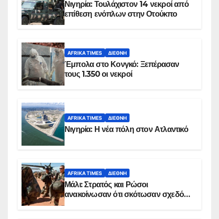
Νιγηρία: Τουλάχιστον 14 νεκροί από
επίθεση ενόπλων στην Οτούκπο
AFRIKA TIMES
ΔΙΕΘΝΉ
Έμπολα στο Κονγκό: Ξεπέρασαν
τους 1.350 οι νεκροί
AFRIKA TIMES
ΔΙΕΘΝΉ
Νιγηρία: Η νέα πόλη στον Ατλαντικό
AFRIKA TIMES
ΔΙΕΘΝΉ
Μάλι: Στρατός και Ρώσοι
ανακοίνωσαν ότι σκότωσαν σχεδόν
100 τζιχαντιστές