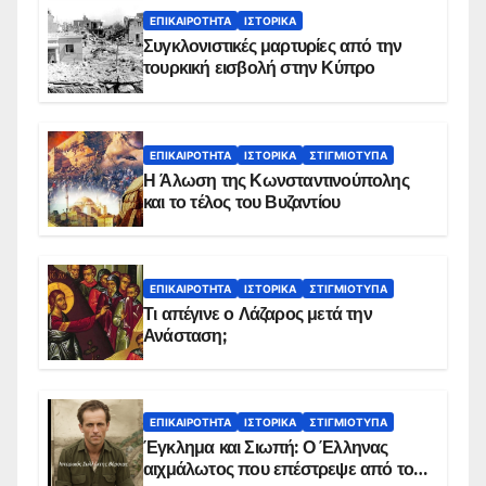
ΕΠΙΚΑΙΡΌΤΗΤΑ
ΙΣΤΟΡΙΚΆ
Συγκλονιστικές μαρτυρίες από την
τουρκική εισβολή στην Κύπρο
ΕΠΙΚΑΙΡΌΤΗΤΑ
ΙΣΤΟΡΙΚΆ
ΣΤΙΓΜΙΌΤΥΠΑ
Η Άλωση της Κωνσταντινούπολης
και το τέλος του Βυζαντίου
ΕΠΙΚΑΙΡΌΤΗΤΑ
ΙΣΤΟΡΙΚΆ
ΣΤΙΓΜΙΌΤΥΠΑ
Τι απέγινε ο Λάζαρος μετά την
Ανάσταση;
ΕΠΙΚΑΙΡΌΤΗΤΑ
ΙΣΤΟΡΙΚΆ
ΣΤΙΓΜΙΌΤΥΠΑ
Έγκλημα και Σιωπή: Ο Έλληνας
αιχμάλωτος που επέστρεψε από το