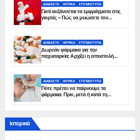
ΔΙΑΒΆΣΤΕ
ΙΑΤΡΙΚΆ
ΣΤΙΓΜΙΌΤΥΠΑ
Γιατί αυξάνονται τα εμφράγματα στις
γιορτές – Πώς να μειώσετε τον
κίνδυνο, σύμφωνα με καρδιολόγο
ΔΙΑΒΆΣΤΕ
ΙΑΤΡΙΚΆ
ΣΤΙΓΜΙΌΤΥΠΑ
Δωρεάν φάρμακα για την
παχυσαρκία: Αρχίζει η αποστολή
sms για τους δικαιούχους – Οι
προϋποθέσεις ένταξης στο
πρόγραμμα
ΔΙΑΒΆΣΤΕ
ΙΑΤΡΙΚΆ
ΣΤΙΓΜΙΌΤΥΠΑ
Πότε πρέπει να παίρνουμε τα
φάρμακα: Πριν, μετά ή κατά τη
διάρκεια του φαγητού;
Ιστορικά