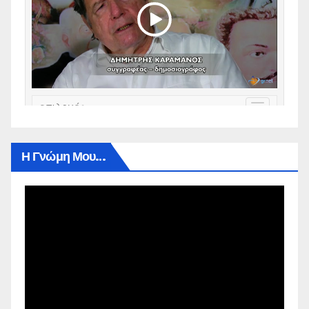
Η Γνώμη Μου…