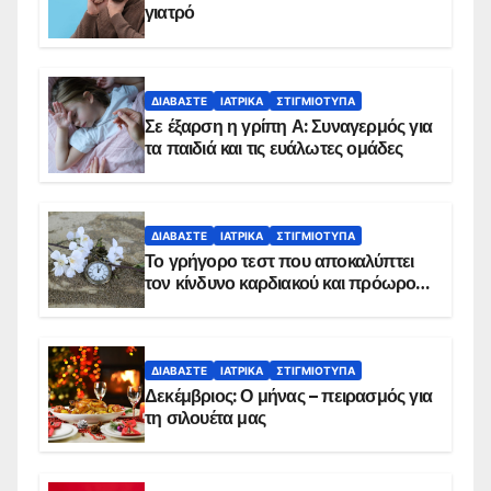
γιατρό
ΔΙΑΒΆΣΤΕ
ΙΑΤΡΙΚΆ
ΣΤΙΓΜΙΌΤΥΠΑ
Σε έξαρση η γρίπη Α: Συναγερμός για
τα παιδιά και τις ευάλωτες ομάδες
ΔΙΑΒΆΣΤΕ
ΙΑΤΡΙΚΆ
ΣΤΙΓΜΙΌΤΥΠΑ
Το γρήγορο τεστ που αποκαλύπτει
τον κίνδυνο καρδιακού και πρόωρου
θανάτου
ΔΙΑΒΆΣΤΕ
ΙΑΤΡΙΚΆ
ΣΤΙΓΜΙΌΤΥΠΑ
Δεκέμβριος: Ο μήνας – πειρασμός για
τη σιλουέτα μας