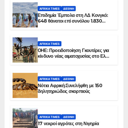
AFRIKA TIMES
ΔΙΕΘΝΉ
Επιδημία Έμπολα στη ΛΔ Κονγκό:
648 θάνατοι επί συνόλου 1.830
επιβεβαιωμένων κρουσμάτων
AFRIKA TIMES
ΟΗΕ: Προειδοποίηση Γκουτέρες για
κίνδυνο νέας αιματοχυσίας στο Ελ
Ομπέιντ του Σουδάν
AFRIKA TIMES
ΔΙΕΘΝΉ
Νότια Αφρική:Συνελήφθη με 150
δηλητηριώδεις σκορπιούς
AFRIKA TIMES
ΔΙΕΘΝΉ
17 νεκροί αγρότες στη Νιγηρία