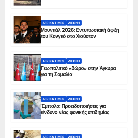
AFRIKA TIMES
ΔΙΕΘΝΉ
Μουντιάλ 2026: Εντυπωσιακή άφιξη
του Κονγκό στο Χιούστον
AFRIKA TIMES
ΔΙΕΘΝΉ
Γεωπολιτικό «δώρο» στην Άγκυρα
για τη Σομαλία
AFRIKA TIMES
ΔΙΕΘΝΉ
Έμπολα: Προειδοποιήσεις για
κίνδυνο νέας φονικής επιδημίας
AFRIKA TIMES
ΔΙΕΘΝΉ