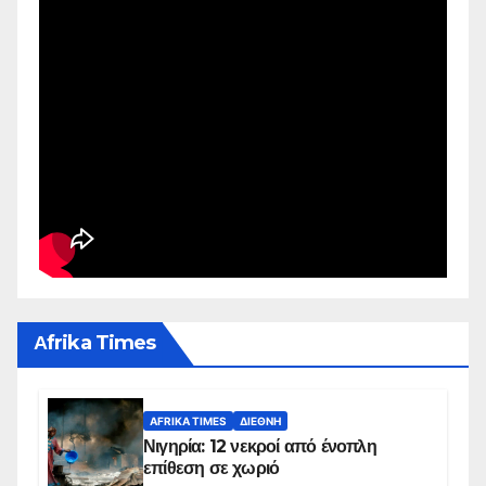
Αfrika Times
AFRIKA TIMES
ΔΙΕΘΝΉ
Νιγηρία: 12 νεκροί από ένοπλη
επίθεση σε χωριό