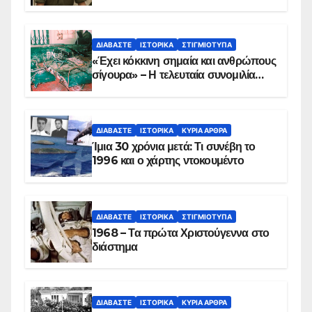
Παραπέτασμα
ΔΙΑΒΆΣΤΕ
ΙΣΤΟΡΙΚΆ
ΣΤΙΓΜΙΌΤΥΠΑ
«Έχει κόκκινη σημαία και ανθρώπους
σίγουρα» – Η τελευταία συνομιλία
των ηρώων στα Ίμια, πριν τη
συντριβή του ελικοπτέρου
ΔΙΑΒΆΣΤΕ
ΙΣΤΟΡΙΚΆ
ΚΥΡΙΑ ΑΡΘΡΑ
Ίμια 30 χρόνια μετά: Τι συνέβη το
1996 και ο χάρτης ντοκουμέντο
ΔΙΑΒΆΣΤΕ
ΙΣΤΟΡΙΚΆ
ΣΤΙΓΜΙΌΤΥΠΑ
1968 – Τα πρώτα Χριστούγεννα στο
διάστημα
ΔΙΑΒΆΣΤΕ
ΙΣΤΟΡΙΚΆ
ΚΥΡΙΑ ΑΡΘΡΑ