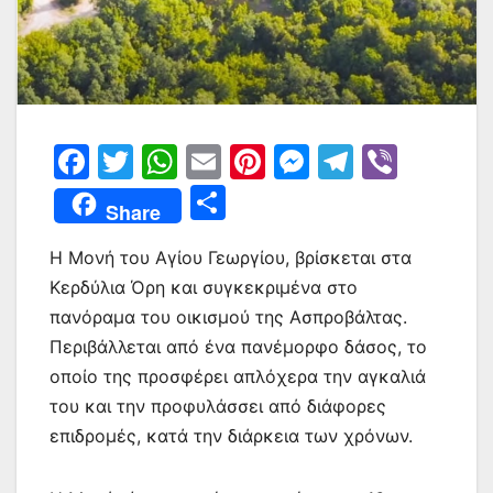
F
T
W
E
Pi
M
T
Vi
a
w
h
m
nt
e
el
b
Μ
Share
c
itt
at
ai
er
s
e
er
οι
e
er
s
l
e
s
gr
Η Μονή του Αγίου Γεωργίου, βρίσκεται στα
ρ
Κερδύλια Όρη και συγκεκριμένα στο
b
A
st
e
a
α
πανόραμα του οικισμού της Ασπροβάλτας.
o
p
n
m
σ
Περιβάλλεται από ένα πανέμορφο δάσος, το
o
p
g
τε
οποίο της προσφέρει απλόχερα την αγκαλιά
k
er
ίτ
του και την προφυλάσσει από διάφορες
επιδρομές, κατά την διάρκεια των χρόνων.
ε