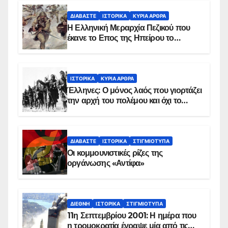
ΔΙΑΒΆΣΤΕ
ΙΣΤΟΡΙΚΆ
ΚΥΡΙΑ ΑΡΘΡΑ
Η Ελληνική Μεραρχία Πεζικού που
έκανε το Επος της Ηπείρου το
χειμώνα του 1940
ΙΣΤΟΡΙΚΆ
ΚΥΡΙΑ ΑΡΘΡΑ
Έλληνες: Ο μόνος λαός που γιορτάζει
την αρχή του πολέμου και όχι το
τέλος του
ΔΙΑΒΆΣΤΕ
ΙΣΤΟΡΙΚΆ
ΣΤΙΓΜΙΌΤΥΠΑ
Οι κομμουνιστικές ρίζες της
οργάνωσης «Αντίφα»
ΔΙΕΘΝΉ
ΙΣΤΟΡΙΚΆ
ΣΤΙΓΜΙΌΤΥΠΑ
11η Σεπτεμβρίου 2001: Η ημέρα που
η τρομοκρατία έγραψε μία από τις