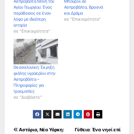
Ασπροβάλτα Μονή του
Μπουρίνι σε
Αγίου Γεωργίου: Ένας
Ασπροβάλτα, Βρασνά
παράδεισος σε έναν
και Δράμα
λόφο με ιδιαίτερη
σε "Επικαιρότητα"
ιστορία
σε "Επικαιρότητα"
Θεσσαλονίκη: Έκρηξη
φιάλης υγραερίου στην
Ασπροβάλτα –
Πληροφορίες για
τραυματίες
σε "Διαβάστε"
Πλοήγηση
Αστόρια, Νέα Υόρκη:
Γύθειο: Ένα νησί επί