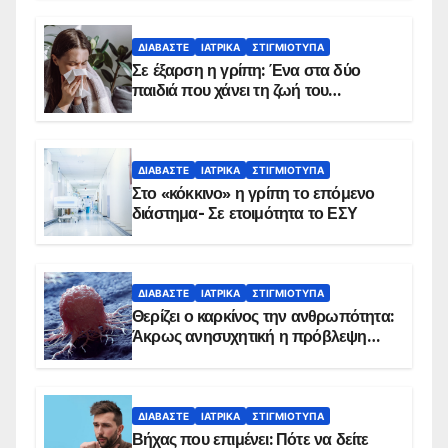
ΔΙΑΒΆΣΤΕ
ΙΑΤΡΙΚΆ
ΣΤΙΓΜΙΌΤΥΠΑ
Σε έξαρση η γρίπη: Ένα στα δύο
παιδιά που χάνει τη ζωή του
αντιμετωπίζει υποκείμενο νόσημα –
Εμβολιασμό συνιστούν οι ειδικοί
ΔΙΑΒΆΣΤΕ
ΙΑΤΡΙΚΆ
ΣΤΙΓΜΙΌΤΥΠΑ
Στο «κόκκινο» η γρίπη το επόμενο
διάστημα- Σε ετοιμότητα το ΕΣΥ
ΔΙΑΒΆΣΤΕ
ΙΑΤΡΙΚΆ
ΣΤΙΓΜΙΌΤΥΠΑ
Θερίζει ο καρκίνος την ανθρωπότητα:
Άκρως ανησυχητική η πρόβλεψη…
ΔΙΑΒΆΣΤΕ
ΙΑΤΡΙΚΆ
ΣΤΙΓΜΙΌΤΥΠΑ
Βήχας που επιμένει: Πότε να δείτε