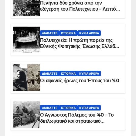
Πενήντα δύο χρόνια από την
εξέγερση του Πολυτεχνείου – Λεπτό
προς λεπτό η εισβολή – ΦΩΤΟ και
ΒΙΝΤΕΟ
ΔΙΑΒΆΣΤΕ
ΙΣΤΟΡΙΚΆ
ΚΥΡΙΑ ΑΡΘΡΑ
Πολυτεχνείο: Η πρώτη πορεία της
Εθνικής Φοιτητικής Ένωσης Ελλάδος
στις 17 Νοεμβρίου 1975 με την
αιματοβαμμένη σημαία
ΔΙΑΒΆΣΤΕ
ΙΣΤΟΡΙΚΆ
ΚΥΡΙΑ ΑΡΘΡΑ
Οι αφανείς ήρωες του Έπους του ’40
ΔΙΑΒΆΣΤΕ
ΙΣΤΟΡΙΚΆ
ΚΥΡΙΑ ΑΡΘΡΑ
Ο Άγνωστος Πόλεμος του ’40 – Το
διπλωματικό και στρατιωτικό
παρασκήνιο