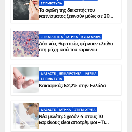
ΣΤΙΓΜΙΌΤΥΠΑ
Τα οφέλη της διακοπής του
καπνίσματος ξεκινούν μόλις σε 20
λεπτά
ΕΠΙΚΑΙΡΌΤΗΤΑ
ΙΑΤΡΙΚΆ
ΚΥΡΙΑ ΑΡΘΡΑ
Δύο νέες θεραπείες φέρνουν ελπίδα
στη μάχη κατά του καρκίνου
ΔΙΑΒΆΣΤΕ
ΕΠΙΚΑΙΡΌΤΗΤΑ
ΙΑΤΡΙΚΆ
ΣΤΙΓΜΙΌΤΥΠΑ
Καισαρικές: 62,2% στην Ελλάδα
ΔΙΑΒΆΣΤΕ
ΙΑΤΡΙΚΆ
ΣΤΙΓΜΙΌΤΥΠΑ
Νέα μελέτη: Σχεδόν 4 στους 10
καρκίνους είναι αποτρέψιμοι – Τι
δείχνουν τα στοιχεία