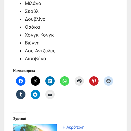
Μιλάνο
Σεούλ
Δουβλίνο
Οσάκα
Χονγκ Κονγκ
Βιέννη
Λος Άντζελες
Λισαβόνα
Κοινοποιήστε:
Σχετικά
Η Ακρόπολη