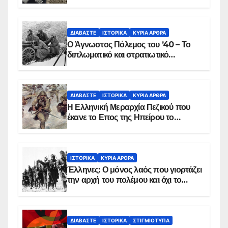
ΔΙΑΒΆΣΤΕ
ΙΣΤΟΡΙΚΆ
ΚΥΡΙΑ ΑΡΘΡΑ
Ο Άγνωστος Πόλεμος του ’40 – Το
διπλωματικό και στρατιωτικό
παρασκήνιο
ΔΙΑΒΆΣΤΕ
ΙΣΤΟΡΙΚΆ
ΚΥΡΙΑ ΑΡΘΡΑ
Η Ελληνική Μεραρχία Πεζικού που
έκανε το Επος της Ηπείρου το
χειμώνα του 1940
ΙΣΤΟΡΙΚΆ
ΚΥΡΙΑ ΑΡΘΡΑ
Έλληνες: Ο μόνος λαός που γιορτάζει
την αρχή του πολέμου και όχι το
τέλος του
ΔΙΑΒΆΣΤΕ
ΙΣΤΟΡΙΚΆ
ΣΤΙΓΜΙΌΤΥΠΑ