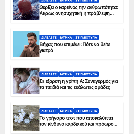
ΔΙΑΒΆΣΤΕ
ΙΑΤΡΙΚΆ
ΣΤΙΓΜΙΌΤΥΠΑ
Θερίζει ο καρκίνος την ανθρωπότητα:
Άκρως ανησυχητική η πρόβλεψη…
ΔΙΑΒΆΣΤΕ
ΙΑΤΡΙΚΆ
ΣΤΙΓΜΙΌΤΥΠΑ
Βήχας που επιμένει: Πότε να δείτε
γιατρό
ΔΙΑΒΆΣΤΕ
ΙΑΤΡΙΚΆ
ΣΤΙΓΜΙΌΤΥΠΑ
Σε έξαρση η γρίπη Α: Συναγερμός για
τα παιδιά και τις ευάλωτες ομάδες
ΔΙΑΒΆΣΤΕ
ΙΑΤΡΙΚΆ
ΣΤΙΓΜΙΌΤΥΠΑ
Το γρήγορο τεστ που αποκαλύπτει
τον κίνδυνο καρδιακού και πρόωρου
θανάτου