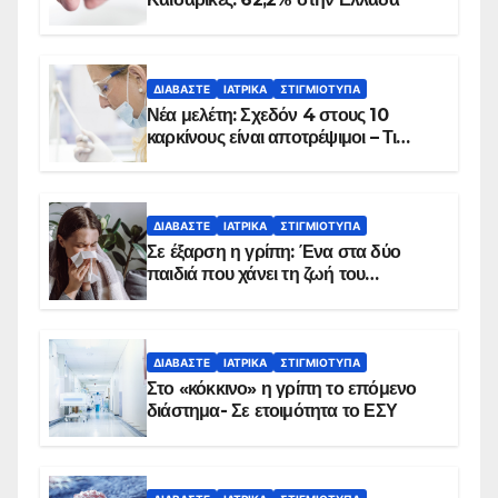
ΔΙΑΒΆΣΤΕ
ΙΑΤΡΙΚΆ
ΣΤΙΓΜΙΌΤΥΠΑ
Νέα μελέτη: Σχεδόν 4 στους 10
καρκίνους είναι αποτρέψιμοι – Τι
δείχνουν τα στοιχεία
ΔΙΑΒΆΣΤΕ
ΙΑΤΡΙΚΆ
ΣΤΙΓΜΙΌΤΥΠΑ
Σε έξαρση η γρίπη: Ένα στα δύο
παιδιά που χάνει τη ζωή του
αντιμετωπίζει υποκείμενο νόσημα –
Εμβολιασμό συνιστούν οι ειδικοί
ΔΙΑΒΆΣΤΕ
ΙΑΤΡΙΚΆ
ΣΤΙΓΜΙΌΤΥΠΑ
Στο «κόκκινο» η γρίπη το επόμενο
διάστημα- Σε ετοιμότητα το ΕΣΥ