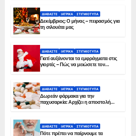
ΔΙΑΒΆΣΤΕ
ΙΑΤΡΙΚΆ
ΣΤΙΓΜΙΌΤΥΠΑ
Δεκέμβριος: Ο μήνας – πειρασμός για
τη σιλουέτα μας
ΔΙΑΒΆΣΤΕ
ΙΑΤΡΙΚΆ
ΣΤΙΓΜΙΌΤΥΠΑ
Γιατί αυξάνονται τα εμφράγματα στις
γιορτές – Πώς να μειώσετε τον
κίνδυνο, σύμφωνα με καρδιολόγο
ΔΙΑΒΆΣΤΕ
ΙΑΤΡΙΚΆ
ΣΤΙΓΜΙΌΤΥΠΑ
Δωρεάν φάρμακα για την
παχυσαρκία: Αρχίζει η αποστολή
sms για τους δικαιούχους – Οι
προϋποθέσεις ένταξης στο
πρόγραμμα
ΔΙΑΒΆΣΤΕ
ΙΑΤΡΙΚΆ
ΣΤΙΓΜΙΌΤΥΠΑ
Πότε πρέπει να παίρνουμε τα