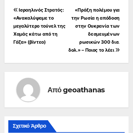
επιτυχημένο…
Πλοήγηση
Ισραηλινός Στρατός:
«Πράξη πολέμου για
«Ανακαλύψαμε το
την Ρωσία η απόδοση
άρθρων
μεγαλύτερο τούνελ της
στην Ουκρανία των
Χαμάς κάτω από τη
δεσμευμένων
Γάζα» (βίντεο)
ρωσικών 300 δισ.
δολ.» – Ποιος το λέει
Από
geoathanas
Σχετικό Άρθρο