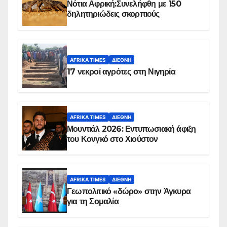
Νότια Αφρική:Συνελήφθη με 150
δηλητηριώδεις σκορπιούς
AFRIKA TIMES
ΔΙΕΘΝΉ
17 νεκροί αγρότες στη Νιγηρία
AFRIKA TIMES
ΔΙΕΘΝΉ
Μουντιάλ 2026: Εντυπωσιακή άφιξη
του Κονγκό στο Χιούστον
AFRIKA TIMES
ΔΙΕΘΝΉ
Γεωπολιτικό «δώρο» στην Άγκυρα
για τη Σομαλία