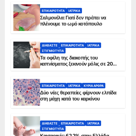
ΕΠΙΚΑΙΡΌΤΗΤΑ
ΙΑΤΡΙΚΆ
Σαλμονέλα: Γιατί δεν πρέπει να
πλένουμε το ωμό κοτόπουλο
ΔΙΑΒΆΣΤΕ
ΕΠΙΚΑΙΡΌΤΗΤΑ
ΙΑΤΡΙΚΆ
ΣΤΙΓΜΙΌΤΥΠΑ
Τα οφέλη της διακοπής του
καπνίσματος ξεκινούν μόλις σε 20
λεπτά
ΕΠΙΚΑΙΡΌΤΗΤΑ
ΙΑΤΡΙΚΆ
ΚΥΡΙΑ ΑΡΘΡΑ
Δύο νέες θεραπείες φέρνουν ελπίδα
στη μάχη κατά του καρκίνου
ΔΙΑΒΆΣΤΕ
ΕΠΙΚΑΙΡΌΤΗΤΑ
ΙΑΤΡΙΚΆ
ΣΤΙΓΜΙΌΤΥΠΑ
Καισαρικές: 62,2% στην Ελλάδα