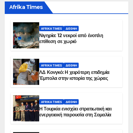
Αfrika Times
AFRIKA TIMES
ΔΙΕΘΝΉ
Νιγηρία: 12 νεκροί από ένοπλη
επίθεση σε χωριό
AFRIKA TIMES
ΔΙΕΘΝΉ
ΛΔ Κονγκό: Η χειρότερη επιδημία
Έμπολα στην ιστορία της χώρας
AFRIKA TIMES
ΔΙΕΘΝΉ
Η Τουρκία ενισχύει στρατιωτική και
ενεργειακή παρουσία στη Σομαλία