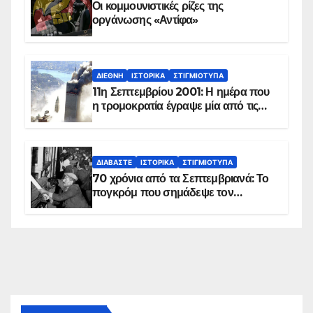
Οι κομμουνιστικές ρίζες της
οργάνωσης «Αντίφα»
ΔΙΕΘΝΉ
ΙΣΤΟΡΙΚΆ
ΣΤΙΓΜΙΌΤΥΠΑ
11η Σεπτεμβρίου 2001: Η ημέρα που
η τρομοκρατία έγραψε μία από τις
πιο μαύρες σελίδες στην ιστορία του
πλανήτη
ΔΙΑΒΆΣΤΕ
ΙΣΤΟΡΙΚΆ
ΣΤΙΓΜΙΌΤΥΠΑ
70 χρόνια από τα Σεπτεμβριανά: Το
πογκρόμ που σημάδεψε τον
ελληνισμό της Κωνσταντινούπολης