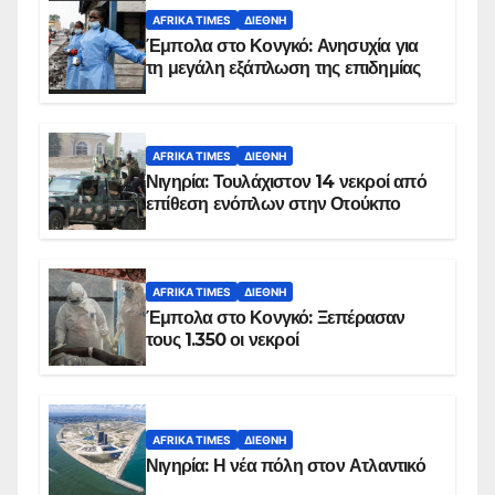
AFRIKA TIMES
ΔΙΕΘΝΉ
Έμπολα στο Κονγκό: Ανησυχία για
τη μεγάλη εξάπλωση της επιδημίας
AFRIKA TIMES
ΔΙΕΘΝΉ
Νιγηρία: Τουλάχιστον 14 νεκροί από
επίθεση ενόπλων στην Οτούκπο
AFRIKA TIMES
ΔΙΕΘΝΉ
Έμπολα στο Κονγκό: Ξεπέρασαν
τους 1.350 οι νεκροί
AFRIKA TIMES
ΔΙΕΘΝΉ
Νιγηρία: Η νέα πόλη στον Ατλαντικό