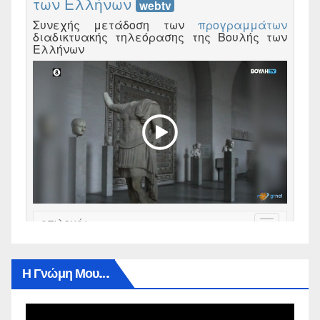
Η Γνώμη Μου…