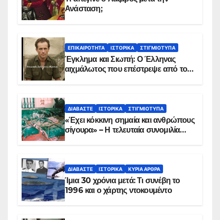
Ανάσταση;
ΕΠΙΚΑΙΡΌΤΗΤΑ
ΙΣΤΟΡΙΚΆ
ΣΤΙΓΜΙΌΤΥΠΑ
Έγκλημα και Σιωπή: Ο Έλληνας
αιχμάλωτος που επέστρεψε από το
Παραπέτασμα
ΔΙΑΒΆΣΤΕ
ΙΣΤΟΡΙΚΆ
ΣΤΙΓΜΙΌΤΥΠΑ
«Έχει κόκκινη σημαία και ανθρώπους
σίγουρα» – Η τελευταία συνομιλία
των ηρώων στα Ίμια, πριν τη
συντριβή του ελικοπτέρου
ΔΙΑΒΆΣΤΕ
ΙΣΤΟΡΙΚΆ
ΚΥΡΙΑ ΑΡΘΡΑ
Ίμια 30 χρόνια μετά: Τι συνέβη το
1996 και ο χάρτης ντοκουμέντο