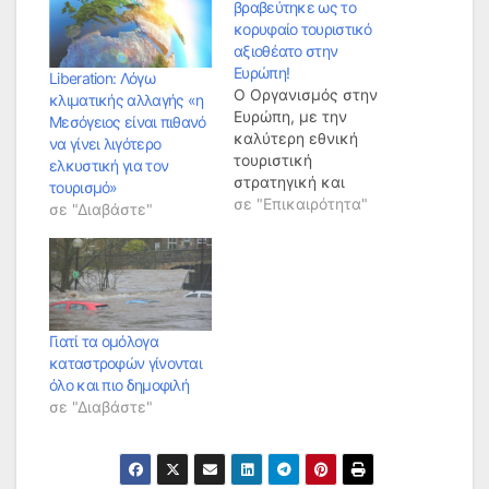
βραβεύτηκε ως το
κορυφαίο τουριστικό
αξιοθέατο στην
Ευρώπη!
Liberation: Λόγω
Ο Οργανισμός στην
κλιματικής αλλαγής «η
Ευρώπη, με την
Μεσόγειος είναι πιθανό
καλύτερη εθνική
να γίνει λιγότερο
τουριστική
ελκυστική για τον
στρατηγική και
τουρισμό»
καμπάνια για το
σε "Επικαιρότητα"
σε "Διαβάστε"
2018, είναι ο ΕΟΤ με
βάση τα World Travel
Awards τα οποία
πραγματοποιήθηκαν
στην Αθήνα. Το
βραβείο Europe’s
Γιατί τα ομόλογα
Leading National
καταστροφών γίνονται
Tourism Strategy &
όλο και πιο δημοφιλή
Campaign 2018
σε "Διαβάστε"
παρέλαβε ο Γ.Γ. του
ΕΟΤ Κωνσταντίνος
Τσέγας που
αναφέρθηκε στο