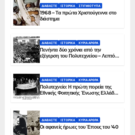
ΔΙΑΒΆΣΤΕ
ΙΣΤΟΡΙΚΆ
ΣΤΙΓΜΙΌΤΥΠΑ
1968 – Τα πρώτα Χριστούγεννα στο
διάστημα
ΔΙΑΒΆΣΤΕ
ΙΣΤΟΡΙΚΆ
ΚΥΡΙΑ ΑΡΘΡΑ
Πενήντα δύο χρόνια από την
εξέγερση του Πολυτεχνείου – Λεπτό
προς λεπτό η εισβολή – ΦΩΤΟ και
ΒΙΝΤΕΟ
ΔΙΑΒΆΣΤΕ
ΙΣΤΟΡΙΚΆ
ΚΥΡΙΑ ΑΡΘΡΑ
Πολυτεχνείο: Η πρώτη πορεία της
Εθνικής Φοιτητικής Ένωσης Ελλάδος
στις 17 Νοεμβρίου 1975 με την
αιματοβαμμένη σημαία
ΔΙΑΒΆΣΤΕ
ΙΣΤΟΡΙΚΆ
ΚΥΡΙΑ ΑΡΘΡΑ
Οι αφανείς ήρωες του Έπους του ’40