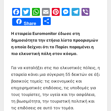
F
T
W
E
Pi
M
T
Vi
a
w
h
m
nt
e
el
b
Μ
Share
c
itt
at
ai
er
s
e
er
οι
e
er
s
l
e
s
gr
Η εταιρεία Euromonitor έδωσε στη
ρ
δημοσιότητα την ετήσια λίστα προορισμών
b
A
st
e
a
α
η οποία δείχνει ότι το Παρίσι παραμένει η
o
p
n
m
σ
πιο ελκυστική πόλη στον κόσμο.
o
p
g
τε
k
er
ίτ
Για να καταλήξει στις πιο ελκυστικές πόλεις, η
ε
εταιρεία κάνει μια σύγκριση 55 δεικτών σε έξι
βασικούς τομείς: τις οικονομικές και
επιχειρηματικές επιδόσεις, τις υποδομές για
τους τουρίστες, την υγεία και την ασφάλεια,
τη βιωσιμότητα, την τουριστική πολιτική και
τις επιδόσεις σε αυτό τον τομέα.