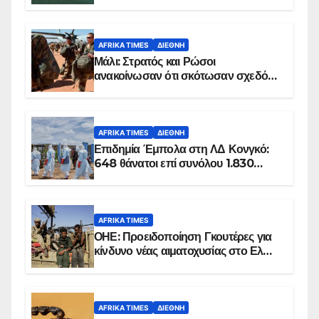
AFRIKA TIMES
ΔΙΕΘΝΉ
Μάλι: Στρατός και Ρώσοι
ανακοίνωσαν ότι σκότωσαν σχεδόν
100 τζιχαντιστές
AFRIKA TIMES
ΔΙΕΘΝΉ
Επιδημία Έμπολα στη ΛΔ Κονγκό:
648 θάνατοι επί συνόλου 1.830
επιβεβαιωμένων κρουσμάτων
AFRIKA TIMES
ΟΗΕ: Προειδοποίηση Γκουτέρες για
κίνδυνο νέας αιματοχυσίας στο Ελ
Ομπέιντ του Σουδάν
AFRIKA TIMES
ΔΙΕΘΝΉ