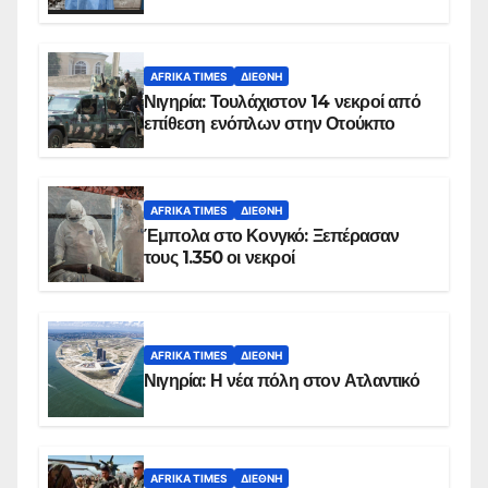
AFRIKA TIMES
ΔΙΕΘΝΉ
Νιγηρία: Τουλάχιστον 14 νεκροί από
επίθεση ενόπλων στην Οτούκπο
AFRIKA TIMES
ΔΙΕΘΝΉ
Έμπολα στο Κονγκό: Ξεπέρασαν
τους 1.350 οι νεκροί
AFRIKA TIMES
ΔΙΕΘΝΉ
Νιγηρία: Η νέα πόλη στον Ατλαντικό
AFRIKA TIMES
ΔΙΕΘΝΉ