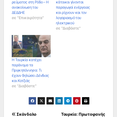
ρεύματος στη Ρόδο – Η
κάτοικοι γίνονται
ανακοίνωση του
παραγωγοί ενέργειας
ΔΕΔΔΗΕ
και ρίχνουν και τον
σε "Επικαιρότητα"
λογαριασμό του
ηλεκτρικού
σε "Διαβάστε"
Η Τουρκία κατέχει
παράνομα τα
Πριγκηπόννησα: Τι
έχουν δηλώσει Δένδιας
και Κοτζιάς
σε "Διαβάστε"
Πλοήγηση
Σκάνδαλο
Τουρκία: Πρωτοφανής