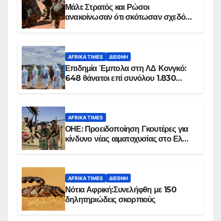
Μάλι: Στρατός και Ρώσοι
ανακοίνωσαν ότι σκότωσαν σχεδόν
100 τζιχαντιστές
AFRIKA TIMES
ΔΙΕΘΝΉ
Επιδημία Έμπολα στη ΛΔ Κονγκό:
648 θάνατοι επί συνόλου 1.830
επιβεβαιωμένων κρουσμάτων
AFRIKA TIMES
ΟΗΕ: Προειδοποίηση Γκουτέρες για
κίνδυνο νέας αιματοχυσίας στο Ελ
Ομπέιντ του Σουδάν
AFRIKA TIMES
ΔΙΕΘΝΉ
Νότια Αφρική:Συνελήφθη με 150
δηλητηριώδεις σκορπιούς