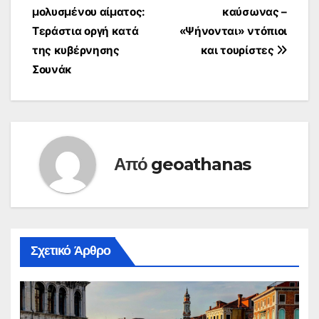
μολυσμένου αίματος:
καύσωνας –
άρθρων
Τεράστια οργή κατά
«Ψήνονται» ντόπιοι
της κυβέρνησης
και τουρίστες
Σουνάκ
Από
geoathanas
Σχετικό Άρθρο