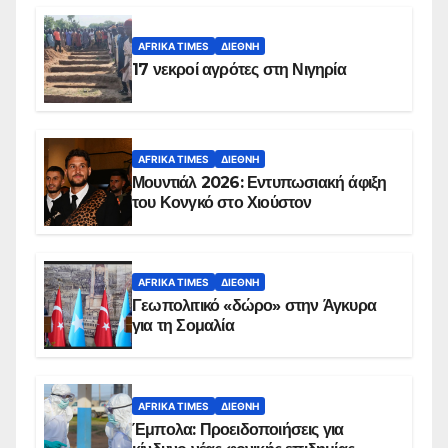
AFRIKA TIMES
ΔΙΕΘΝΉ
17 νεκροί αγρότες στη Νιγηρία
AFRIKA TIMES
ΔΙΕΘΝΉ
Μουντιάλ 2026: Εντυπωσιακή άφιξη
του Κονγκό στο Χιούστον
AFRIKA TIMES
ΔΙΕΘΝΉ
Γεωπολιτικό «δώρο» στην Άγκυρα
για τη Σομαλία
AFRIKA TIMES
ΔΙΕΘΝΉ
Έμπολα: Προειδοποιήσεις για