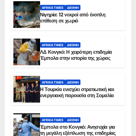
AFRIKA TIMES
ΔΙΕΘΝΉ
Νιγηρία: 12 νεκροί από ένοπλη
επίθεση σε χωριό
AFRIKA TIMES
ΔΙΕΘΝΉ
ΛΔ Κονγκό: Η χειρότερη επιδημία
Έμπολα στην ιστορία της χώρας
AFRIKA TIMES
ΔΙΕΘΝΉ
Η Τουρκία ενισχύει στρατιωτική και
ενεργειακή παρουσία στη Σομαλία
AFRIKA TIMES
ΔΙΕΘΝΉ
Έμπολα στο Κονγκό: Ανησυχία για
τη μεγάλη εξάπλωση της επιδημίας