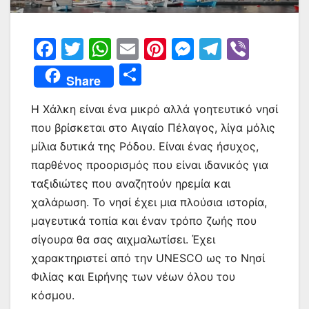
F
T
W
E
Pi
M
T
Vi
a
w
h
m
nt
e
el
b
Μ
Share
c
itt
at
ai
er
s
e
er
οι
e
er
s
l
e
s
gr
Η Χάλκη είναι ένα μικρό αλλά γοητευτικό νησί
ρ
που βρίσκεται στο Αιγαίο Πέλαγος, λίγα μόλις
b
A
st
e
a
α
μίλια δυτικά της Ρόδου. Είναι ένας ήσυχος,
o
p
n
m
σ
παρθένος προορισμός που είναι ιδανικός για
o
p
g
τε
ταξιδιώτες που αναζητούν ηρεμία και
k
er
ίτ
χαλάρωση. Το νησί έχει μια πλούσια ιστορία,
μαγευτικά τοπία και έναν τρόπο ζωής που
ε
σίγουρα θα σας αιχμαλωτίσει. Έχει
χαρακτηριστεί από την UNESCO ως το Νησί
Φιλίας και Ειρήνης των νέων όλου του
κόσμου.