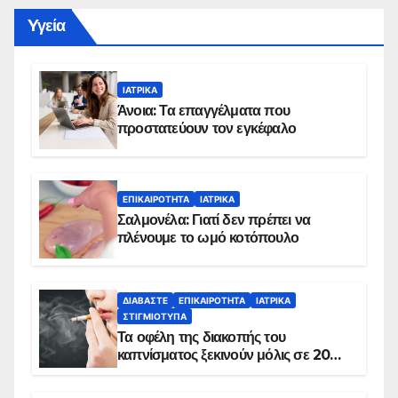
Yγεία
ΙΑΤΡΙΚΆ
Άνοια: Τα επαγγέλματα που
προστατεύουν τον εγκέφαλο
ΕΠΙΚΑΙΡΌΤΗΤΑ
ΙΑΤΡΙΚΆ
Σαλμονέλα: Γιατί δεν πρέπει να
πλένουμε το ωμό κοτόπουλο
ΔΙΑΒΆΣΤΕ
ΕΠΙΚΑΙΡΌΤΗΤΑ
ΙΑΤΡΙΚΆ
ΣΤΙΓΜΙΌΤΥΠΑ
Τα οφέλη της διακοπής του
καπνίσματος ξεκινούν μόλις σε 20
λεπτά