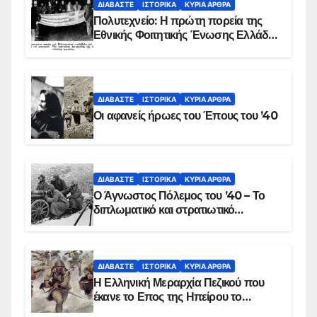
ΔΙΑΒΆΣΤΕ
ΙΣΤΟΡΙΚΆ
ΚΥΡΙΑ ΑΡΘΡΑ
Πολυτεχνείο: Η πρώτη πορεία της
Εθνικής Φοιτητικής Ένωσης Ελλάδος
στις 17 Νοεμβρίου 1975 με την
αιματοβαμμένη σημαία
ΔΙΑΒΆΣΤΕ
ΙΣΤΟΡΙΚΆ
ΚΥΡΙΑ ΑΡΘΡΑ
Οι αφανείς ήρωες του Έπους του ’40
ΔΙΑΒΆΣΤΕ
ΙΣΤΟΡΙΚΆ
ΚΥΡΙΑ ΑΡΘΡΑ
Ο Άγνωστος Πόλεμος του ’40 – Το
διπλωματικό και στρατιωτικό
παρασκήνιο
ΔΙΑΒΆΣΤΕ
ΙΣΤΟΡΙΚΆ
ΚΥΡΙΑ ΑΡΘΡΑ
Η Ελληνική Μεραρχία Πεζικού που
έκανε το Επος της Ηπείρου το
χειμώνα του 1940