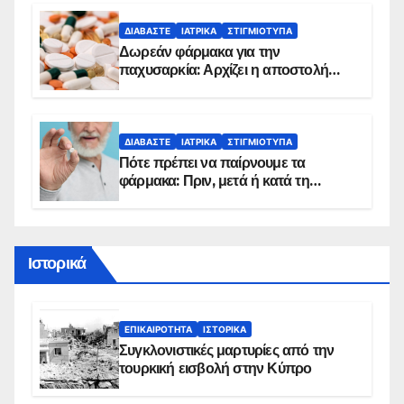
ΔΙΑΒΆΣΤΕ
ΙΑΤΡΙΚΆ
ΣΤΙΓΜΙΌΤΥΠΑ
Δωρεάν φάρμακα για την
παχυσαρκία: Αρχίζει η αποστολή
sms για τους δικαιούχους – Οι
προϋποθέσεις ένταξης στο
πρόγραμμα
ΔΙΑΒΆΣΤΕ
ΙΑΤΡΙΚΆ
ΣΤΙΓΜΙΌΤΥΠΑ
Πότε πρέπει να παίρνουμε τα
φάρμακα: Πριν, μετά ή κατά τη
διάρκεια του φαγητού;
Ιστορικά
ΕΠΙΚΑΙΡΌΤΗΤΑ
ΙΣΤΟΡΙΚΆ
Συγκλονιστικές μαρτυρίες από την
τουρκική εισβολή στην Κύπρο