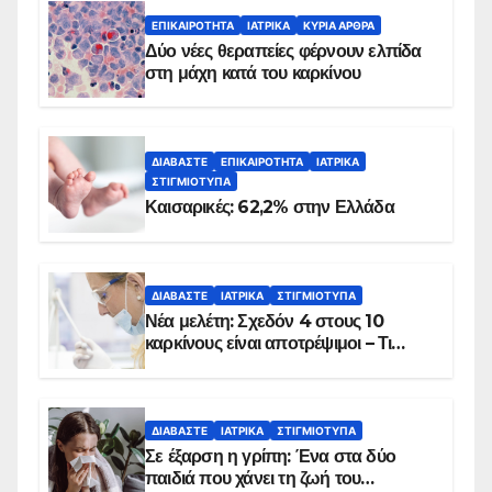
ΕΠΙΚΑΙΡΌΤΗΤΑ
ΙΑΤΡΙΚΆ
ΚΥΡΙΑ ΑΡΘΡΑ
Δύο νέες θεραπείες φέρνουν ελπίδα
στη μάχη κατά του καρκίνου
ΔΙΑΒΆΣΤΕ
ΕΠΙΚΑΙΡΌΤΗΤΑ
ΙΑΤΡΙΚΆ
ΣΤΙΓΜΙΌΤΥΠΑ
Καισαρικές: 62,2% στην Ελλάδα
ΔΙΑΒΆΣΤΕ
ΙΑΤΡΙΚΆ
ΣΤΙΓΜΙΌΤΥΠΑ
Νέα μελέτη: Σχεδόν 4 στους 10
καρκίνους είναι αποτρέψιμοι – Τι
δείχνουν τα στοιχεία
ΔΙΑΒΆΣΤΕ
ΙΑΤΡΙΚΆ
ΣΤΙΓΜΙΌΤΥΠΑ
Σε έξαρση η γρίπη: Ένα στα δύο
παιδιά που χάνει τη ζωή του