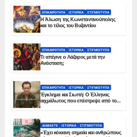
ΕΠΙΚΑΙΡΌΤΗΤΑ
ΙΣΤΟΡΙΚΆ
ΣΤΙΓΜΙΌΤΥΠΑ
Η Άλωση της Κωνσταντινούπολης
και το τέλος του Βυζαντίου
ΕΠΙΚΑΙΡΌΤΗΤΑ
ΙΣΤΟΡΙΚΆ
ΣΤΙΓΜΙΌΤΥΠΑ
Τι απέγινε ο Λάζαρος μετά την
Ανάσταση;
ΕΠΙΚΑΙΡΌΤΗΤΑ
ΙΣΤΟΡΙΚΆ
ΣΤΙΓΜΙΌΤΥΠΑ
Έγκλημα και Σιωπή: Ο Έλληνας
αιχμάλωτος που επέστρεψε από το
Παραπέτασμα
ΔΙΑΒΆΣΤΕ
ΙΣΤΟΡΙΚΆ
ΣΤΙΓΜΙΌΤΥΠΑ
«Έχει κόκκινη σημαία και ανθρώπους