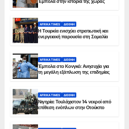
Έμπολα στην ιστορία της χώρας
AFRIKA TIMES
ΔΙΕΘΝΉ
Η Τουρκία ενισχύει στρατιωτική και
ενεργειακή παρουσία στη Σομαλία
AFRIKA TIMES
ΔΙΕΘΝΉ
Έμπολα στο Κονγκό: Ανησυχία για
τη μεγάλη εξάπλωση της επιδημίας
AFRIKA TIMES
ΔΙΕΘΝΉ
Νιγηρία: Τουλάχιστον 14 νεκροί από
επίθεση ενόπλων στην Οτούκπο