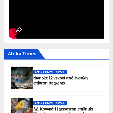
Αfrika Times
AFRIKA TIMES
ΔΙΕΘΝΉ
Νιγηρία: 12 νεκροί από ένοπλη
επίθεση σε χωριό
AFRIKA TIMES
ΔΙΕΘΝΉ
ΛΔ Κονγκό: Η χειρότερη επιδημία