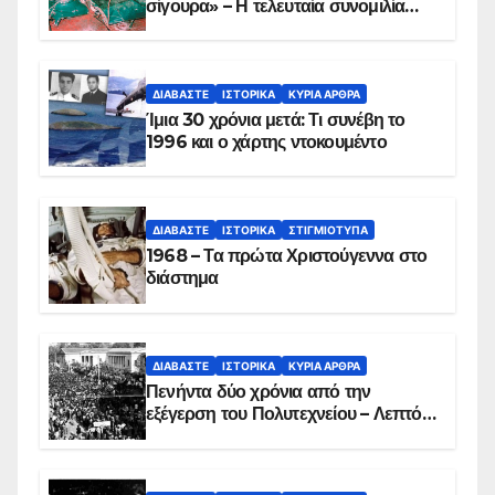
σίγουρα» – Η τελευταία συνομιλία
των ηρώων στα Ίμια, πριν τη
συντριβή του ελικοπτέρου
ΔΙΑΒΆΣΤΕ
ΙΣΤΟΡΙΚΆ
ΚΥΡΙΑ ΑΡΘΡΑ
Ίμια 30 χρόνια μετά: Τι συνέβη το
1996 και ο χάρτης ντοκουμέντο
ΔΙΑΒΆΣΤΕ
ΙΣΤΟΡΙΚΆ
ΣΤΙΓΜΙΌΤΥΠΑ
1968 – Τα πρώτα Χριστούγεννα στο
διάστημα
ΔΙΑΒΆΣΤΕ
ΙΣΤΟΡΙΚΆ
ΚΥΡΙΑ ΑΡΘΡΑ
Πενήντα δύο χρόνια από την
εξέγερση του Πολυτεχνείου – Λεπτό
προς λεπτό η εισβολή – ΦΩΤΟ και
ΒΙΝΤΕΟ