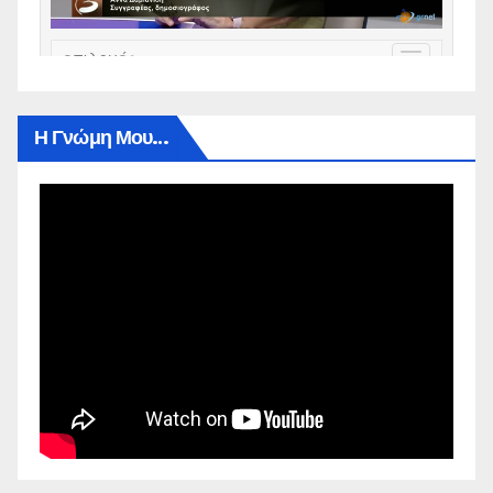
Η Γνώμη Μου…