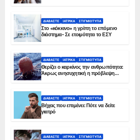
αντιμετωπίζει υποκείμενο νόσημα –
Εμβολιασμό συνιστούν οι ειδικοί
ΔΙΑΒΆΣΤΕ
ΙΑΤΡΙΚΆ
ΣΤΙΓΜΙΌΤΥΠΑ
Στο «κόκκινο» η γρίπη το επόμενο
διάστημα- Σε ετοιμότητα το ΕΣΥ
ΔΙΑΒΆΣΤΕ
ΙΑΤΡΙΚΆ
ΣΤΙΓΜΙΌΤΥΠΑ
Θερίζει ο καρκίνος την ανθρωπότητα:
Άκρως ανησυχητική η πρόβλεψη…
ΔΙΑΒΆΣΤΕ
ΙΑΤΡΙΚΆ
ΣΤΙΓΜΙΌΤΥΠΑ
Βήχας που επιμένει: Πότε να δείτε
γιατρό
ΔΙΑΒΆΣΤΕ
ΙΑΤΡΙΚΆ
ΣΤΙΓΜΙΌΤΥΠΑ