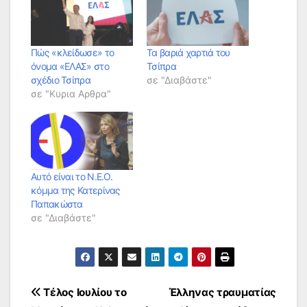
Πώς «κλείδωσε» το
Τα βαριά χαρτιά του
όνομα «ΕΛΑΣ» στο
Τσίπρα
σχέδιο Τσίπρα
σε "Διαβάστε"
σε "Κυρια Αρθρα"
Αυτό είναι το Ν.Ε.Ο.
κόμμα της Κατερίνας
Παπακώστα
σε "Διαβάστε"
Πλοήγηση
Τέλος Ιουλίου το
Έλληνας τραυματίας