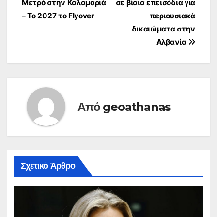
Μετρό στην Καλαμαριά
σε βίαια επεισόδια για
άρθρων
– Το 2027 το Flyover
περιουσιακά
δικαιώματα στην
Αλβανία
Από
geoathanas
Σχετικό Άρθρο