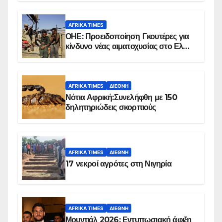
AFRIKA TIMES
ΟΗΕ: Προειδοποίηση Γκουτέρες για
κίνδυνο νέας αιματοχυσίας στο Ελ
Ομπέιντ του Σουδάν
AFRIKA TIMES
ΔΙΕΘΝΉ
Νότια Αφρική:Συνελήφθη με 150
δηλητηριώδεις σκορπιούς
AFRIKA TIMES
ΔΙΕΘΝΉ
17 νεκροί αγρότες στη Νιγηρία
AFRIKA TIMES
ΔΙΕΘΝΉ
Μουντιάλ 2026: Εντυπωσιακή άφιξη