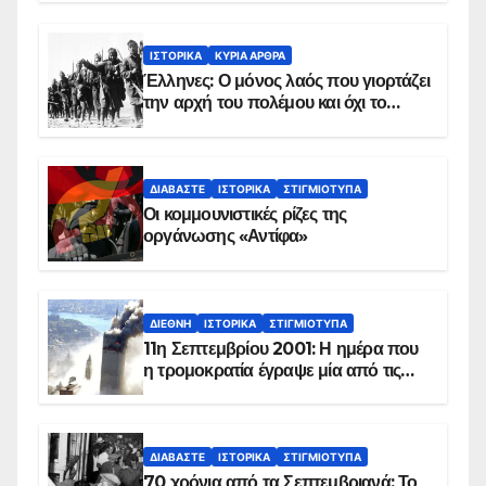
ΙΣΤΟΡΙΚΆ
ΚΥΡΙΑ ΑΡΘΡΑ
Έλληνες: Ο μόνος λαός που γιορτάζει
την αρχή του πολέμου και όχι το
τέλος του
ΔΙΑΒΆΣΤΕ
ΙΣΤΟΡΙΚΆ
ΣΤΙΓΜΙΌΤΥΠΑ
Οι κομμουνιστικές ρίζες της
οργάνωσης «Αντίφα»
ΔΙΕΘΝΉ
ΙΣΤΟΡΙΚΆ
ΣΤΙΓΜΙΌΤΥΠΑ
11η Σεπτεμβρίου 2001: Η ημέρα που
η τρομοκρατία έγραψε μία από τις
πιο μαύρες σελίδες στην ιστορία του
πλανήτη
ΔΙΑΒΆΣΤΕ
ΙΣΤΟΡΙΚΆ
ΣΤΙΓΜΙΌΤΥΠΑ
70 χρόνια από τα Σεπτεμβριανά: Το