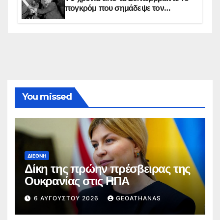
πογκρόμ που σημάδεψε τον
ελληνισμό της Κωνσταντινούπολης
You missed
ΔΙΕΘΝΉ
Δίκη της πρώην πρέσβειρας της
Ουκρανίας στις ΗΠΑ
6 ΑΥΓΟΎΣΤΟΥ 2026
GEOATHANAS