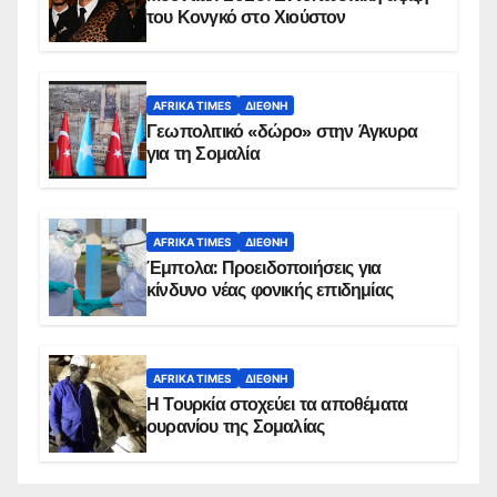
του Κονγκό στο Χιούστον
AFRIKA TIMES
ΔΙΕΘΝΉ
Γεωπολιτικό «δώρο» στην Άγκυρα
για τη Σομαλία
AFRIKA TIMES
ΔΙΕΘΝΉ
Έμπολα: Προειδοποιήσεις για
κίνδυνο νέας φονικής επιδημίας
AFRIKA TIMES
ΔΙΕΘΝΉ
Η Τουρκία στοχεύει τα αποθέματα
ουρανίου της Σομαλίας