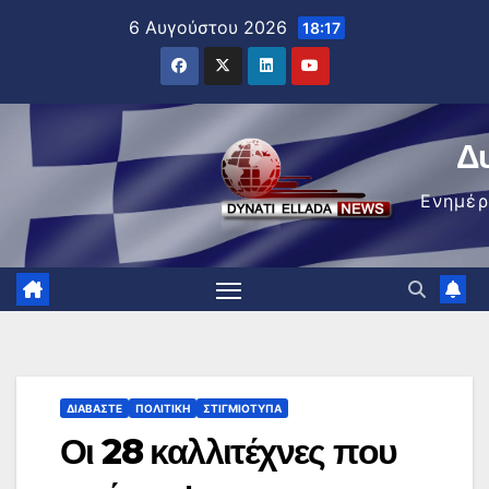
Μετάβαση
6 Αυγούστου 2026
18:17
στο
περιεχόμενο
Δ
Ενημέ
ΔΙΑΒΆΣΤΕ
ΠΟΛΙΤΙΚΉ
ΣΤΙΓΜΙΌΤΥΠΑ
Οι 28 καλλιτέχνες που