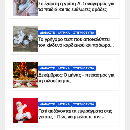
Σε έξαρση η γρίπη Α: Συναγερμός για
τα παιδιά και τις ευάλωτες ομάδες
ΔΙΑΒΆΣΤΕ
ΙΑΤΡΙΚΆ
ΣΤΙΓΜΙΌΤΥΠΑ
Το γρήγορο τεστ που αποκαλύπτει
τον κίνδυνο καρδιακού και πρόωρου
θανάτου
ΔΙΑΒΆΣΤΕ
ΙΑΤΡΙΚΆ
ΣΤΙΓΜΙΌΤΥΠΑ
Δεκέμβριος: Ο μήνας – πειρασμός για
τη σιλουέτα μας
ΔΙΑΒΆΣΤΕ
ΙΑΤΡΙΚΆ
ΣΤΙΓΜΙΌΤΥΠΑ
Γιατί αυξάνονται τα εμφράγματα στις
γιορτές – Πώς να μειώσετε τον
κίνδυνο, σύμφωνα με καρδιολόγο