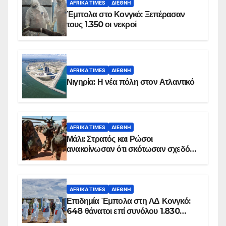
AFRIKA TIMES
ΔΙΕΘΝΉ
Έμπολα στο Κονγκό: Ξεπέρασαν
τους 1.350 οι νεκροί
AFRIKA TIMES
ΔΙΕΘΝΉ
Νιγηρία: Η νέα πόλη στον Ατλαντικό
AFRIKA TIMES
ΔΙΕΘΝΉ
Μάλι: Στρατός και Ρώσοι
ανακοίνωσαν ότι σκότωσαν σχεδόν
100 τζιχαντιστές
AFRIKA TIMES
ΔΙΕΘΝΉ
Επιδημία Έμπολα στη ΛΔ Κονγκό:
648 θάνατοι επί συνόλου 1.830
επιβεβαιωμένων κρουσμάτων