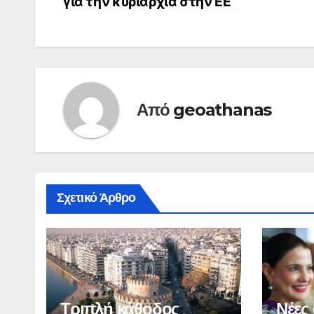
για την κυριαρχία στην ΕΕ
άρθρων
Από
geoathanas
Σχετικό Άρθρο
Τριπλή κάθοδος
Νέες