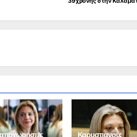
39χρονης στην Καλαμά
 αποχωρήσεις
Καρυστιανού: