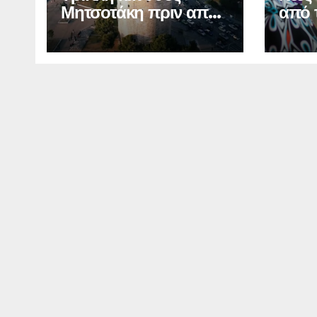
Μητσοτάκη πριν από
από 
τη ΔΕΘ
τη Δ