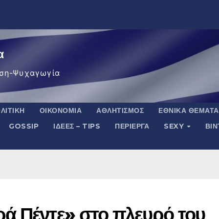
α
ση-Ψυχαγωγία
ΛΙΤΙΚΉ
ΟΙΚΟΝΟΜΊΑ
ΑΘΛΗΤΙΣΜΌΣ
ΕΘΝΙΚΆ ΘΈΜΑΤΑ
GOSSIP
ΙΔΈΕΣ – TIPS
ΠΕΡΊΕΡΓΑ
SEXY
ΒΙ
ά Πέντε» στο πλευρό του