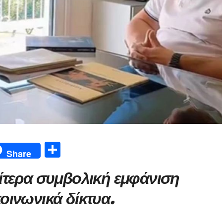
Μ
Share
οι
ίτερα συμβολική εμφάνιση
ρ
α
οινωνικά δίκτυα.
σ