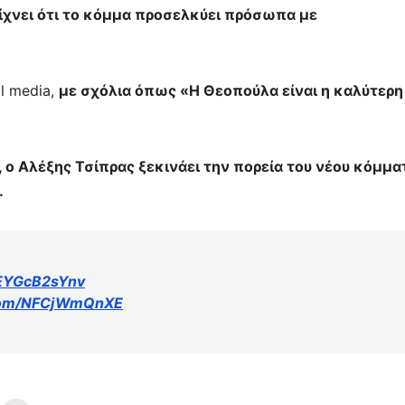
είχνει ότι το κόμμα προσελκύει πρόσωπα με
l media,
με σχόλια όπως «Η Θεοπούλα είναι η καλύτερη
ο Αλέξης Τσίπρας ξεκινάει την πορεία του νέου κόμμα
​​
o/EYGcB2sYnv
.com/NFCjWmQnXE