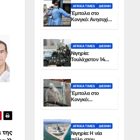
AFRIKA TIMES
ΔΙΕΘΝΉ
Έμπολα στο
Κονγκό: Ανησυχία
για τη μεγάλη
εξάπλωση της
επιδημίας
AFRIKA TIMES
ΔΙΕΘΝΉ
Νιγηρία:
Τουλάχιστον 14
νεκροί από
επίθεση ενόπλων
στην Οτούκπο
AFRIKA TIMES
ΔΙΕΘΝΉ
Έμπολα στο
Κονγκό:
Ξεπέρασαν τους
1.350 οι νεκροί
AFRIKA TIMES
ΔΙΕΘΝΉ
ι της
Νιγηρία: Η νέα
πόλη στον