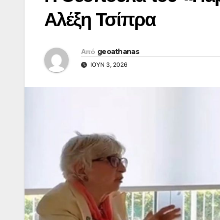
Αλέξη Τσίπρα
Από
geoathanas
ΙΟΎΝ 3, 2026