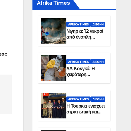
Αfrika Times
AFRIKA TIMES
ΔΙΕΘΝΉ
Νιγηρία: 12 νεκροί
από ένοπλη
επίθεση σε χωριό
τος
AFRIKA TIMES
ΔΙΕΘΝΉ
ΛΔ Κονγκό: Η
χειρότερη
επιδημία Έμπολα
στην ιστορία της
χώρας
AFRIKA TIMES
ΔΙΕΘΝΉ
Η Τουρκία ενισχύει
στρατιωτική και
ενεργειακή
παρουσία στη
Σομαλία