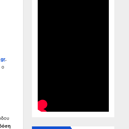
η
gr
.
 ο
όδου
 δόση