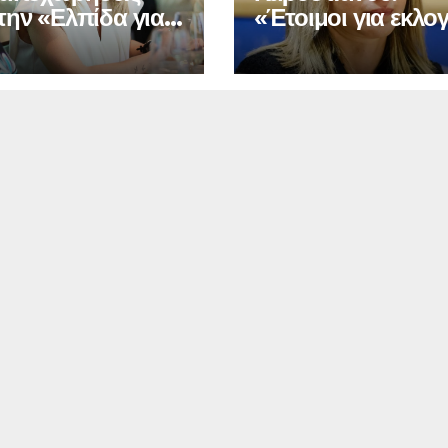
την «Ελπίδα για
«Έτοιμοι για εκλο
ημοκρατία»
όποτε κι αν γίνουν