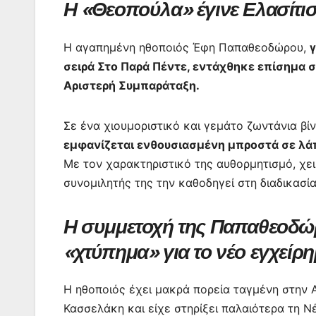
o
p
n
m
Η «Θεοπούλα» έγινε Ελασίτι
o
p
g
Η αγαπημένη ηθοποιός Έφη Παπαθεοδώρου,
k
er
σειρά Στο Παρά Πέντε, εντάχθηκε επίσημα σ
Αριστερή Συμπαράταξη.
Σε ένα χιουμοριστικό και γεμάτο ζωντάνια βί
εμφανίζεται ενθουσιασμένη μπροστά σε λά
Με τον χαρακτηριστικό της αυθορμητισμό, χειρ
συνομιλητής της την καθοδηγεί στη διαδικασί
Η συμμετοχή της Παπαθεοδώρ
«χτύπημα» για το νέο εγχείρ
Η ηθοποιός έχει μακρά πορεία ταγμένη στην Α
Κασσελάκη και είχε στηρίξει παλαιότερα τη 