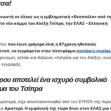
τε
σσα!
ίτ
γνωστή σε όλους ως η εμβληματική «Θεοπούλα» από τ
ε
το νέο κόμμα του Αλέξη Τσίπρα, την ΕΛΑΣ – Ελληνική
ντεο
που έγινε γρήγορα viral, η 87χρονη ηθοποιός
πτοπ, να εγγράφεται στην πλατφόρμα
members.myelas.
ονομεί, γελάει και δηλώνει «Λατρεία για τον Αλέξη», ενώ
α εγγραφής.
ου αποτελεί ένα ισχυρό συμβολικό
ημα του Τσίπρα
ριστερά, είχε αποστασιοποιηθεί από τον ΣΥΡΙΖΑ της περι
Νέα
Αριστερά. Η εμφάνισή της τώρα δίνει στον ΕΛΑΣ μια