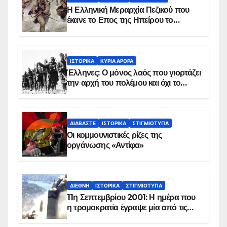
Η Ελληνική Μεραρχία Πεζικού που
έκανε το Επος της Ηπείρου το
χειμώνα του 1940
ΙΣΤΟΡΙΚΆ
ΚΥΡΙΑ ΑΡΘΡΑ
Έλληνες: Ο μόνος λαός που γιορτάζει
την αρχή του πολέμου και όχι το
τέλος του
ΔΙΑΒΆΣΤΕ
ΙΣΤΟΡΙΚΆ
ΣΤΙΓΜΙΌΤΥΠΑ
Οι κομμουνιστικές ρίζες της
οργάνωσης «Αντίφα»
ΔΙΕΘΝΉ
ΙΣΤΟΡΙΚΆ
ΣΤΙΓΜΙΌΤΥΠΑ
11η Σεπτεμβρίου 2001: Η ημέρα που
η τρομοκρατία έγραψε μία από τις
πιο μαύρες σελίδες στην ιστορία του