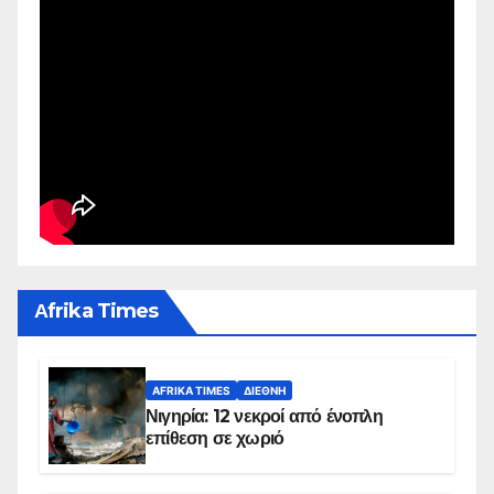
Αfrika Times
AFRIKA TIMES
ΔΙΕΘΝΉ
Νιγηρία: 12 νεκροί από ένοπλη
επίθεση σε χωριό