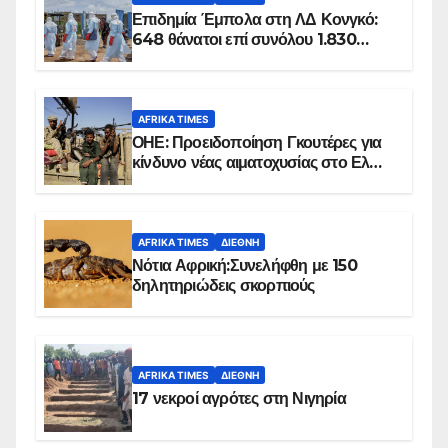
Επιδημία Έμπολα στη ΛΔ Κονγκό:
648 θάνατοι επί συνόλου 1.830
επιβεβαιωμένων κρουσμάτων
AFRIKA TIMES
ΟΗΕ: Προειδοποίηση Γκουτέρες για
κίνδυνο νέας αιματοχυσίας στο Ελ
Ομπέιντ του Σουδάν
AFRIKA TIMES
ΔΙΕΘΝΉ
Νότια Αφρική:Συνελήφθη με 150
δηλητηριώδεις σκορπιούς
AFRIKA TIMES
ΔΙΕΘΝΉ
17 νεκροί αγρότες στη Νιγηρία