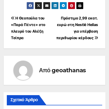
Πλοήγηση
Η Θεοπούλα του
Πρόστιμο 2,99 εκατ.
«Παρά Πέντε» στο
ευρώ στη Nestlé Hellas
άρθρων
πλευρό του Αλέξη
για υπέρβαση
Τσίπρα
περιθωρίου κέρδους
Από
geoathanas
Σχετικό Άρθρο