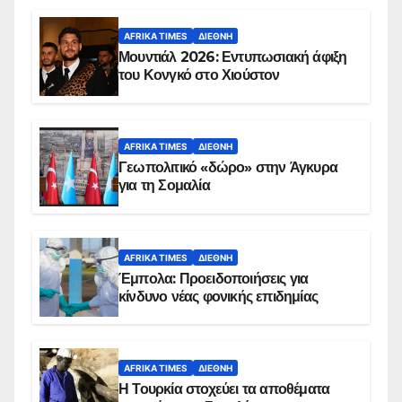
AFRIKA TIMES
ΔΙΕΘΝΉ
Μουντιάλ 2026: Εντυπωσιακή άφιξη
του Κονγκό στο Χιούστον
AFRIKA TIMES
ΔΙΕΘΝΉ
Γεωπολιτικό «δώρο» στην Άγκυρα
για τη Σομαλία
AFRIKA TIMES
ΔΙΕΘΝΉ
Έμπολα: Προειδοποιήσεις για
κίνδυνο νέας φονικής επιδημίας
AFRIKA TIMES
ΔΙΕΘΝΉ
Η Τουρκία στοχεύει τα αποθέματα