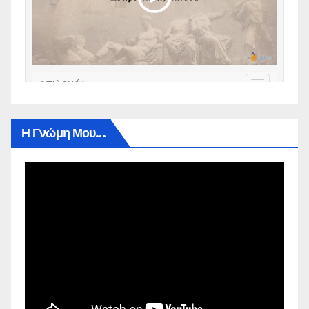
Η Γνώμη Μου…