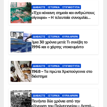
ΔΙΑΒΆΣΤΕ
ΙΣΤΟΡΙΚΆ
ΣΤΙΓΜΙΌΤΥΠΑ
«Έχει κόκκινη σημαία και ανθρώπους
σίγουρα» – Η τελευταία συνομιλία
των ηρώων στα Ίμια, πριν τη
συντριβή του ελικοπτέρου
ΔΙΑΒΆΣΤΕ
ΙΣΤΟΡΙΚΆ
ΚΥΡΙΑ ΑΡΘΡΑ
Ίμια 30 χρόνια μετά: Τι συνέβη το
1996 και ο χάρτης ντοκουμέντο
ΔΙΑΒΆΣΤΕ
ΙΣΤΟΡΙΚΆ
ΣΤΙΓΜΙΌΤΥΠΑ
1968 – Τα πρώτα Χριστούγεννα στο
διάστημα
ΔΙΑΒΆΣΤΕ
ΙΣΤΟΡΙΚΆ
ΚΥΡΙΑ ΑΡΘΡΑ
Πενήντα δύο χρόνια από την
εξέγερση του Πολυτεχνείου – Λεπτό