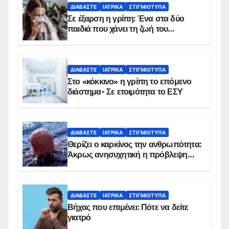
ΔΙΑΒΆΣΤΕ
ΙΑΤΡΙΚΆ
ΣΤΙΓΜΙΌΤΥΠΑ
Σε έξαρση η γρίπη: Ένα στα δύο
παιδιά που χάνει τη ζωή του
αντιμετωπίζει υποκείμενο νόσημα –
Εμβολιασμό συνιστούν οι ειδικοί
ΔΙΑΒΆΣΤΕ
ΙΑΤΡΙΚΆ
ΣΤΙΓΜΙΌΤΥΠΑ
Στο «κόκκινο» η γρίπη το επόμενο
διάστημα- Σε ετοιμότητα το ΕΣΥ
ΔΙΑΒΆΣΤΕ
ΙΑΤΡΙΚΆ
ΣΤΙΓΜΙΌΤΥΠΑ
Θερίζει ο καρκίνος την ανθρωπότητα:
Άκρως ανησυχητική η πρόβλεψη…
ΔΙΑΒΆΣΤΕ
ΙΑΤΡΙΚΆ
ΣΤΙΓΜΙΌΤΥΠΑ
Βήχας που επιμένει: Πότε να δείτε
γιατρό