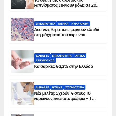
Τα οφέλη της διακοπής του
καπνίσματος ξεκινούν μόλις σε 20
λεπτά
ΕΠΙΚΑΙΡΌΤΗΤΑ
ΙΑΤΡΙΚΆ
ΚΥΡΙΑ ΑΡΘΡΑ
Δύο νέες θεραπείες φέρνουν ελπίδα
στη μάχη κατά του καρκίνου
ΔΙΑΒΆΣΤΕ
ΕΠΙΚΑΙΡΌΤΗΤΑ
ΙΑΤΡΙΚΆ
ΣΤΙΓΜΙΌΤΥΠΑ
Καισαρικές: 62,2% στην Ελλάδα
ΔΙΑΒΆΣΤΕ
ΙΑΤΡΙΚΆ
ΣΤΙΓΜΙΌΤΥΠΑ
Νέα μελέτη: Σχεδόν 4 στους 10
καρκίνους είναι αποτρέψιμοι – Τι
δείχνουν τα στοιχεία