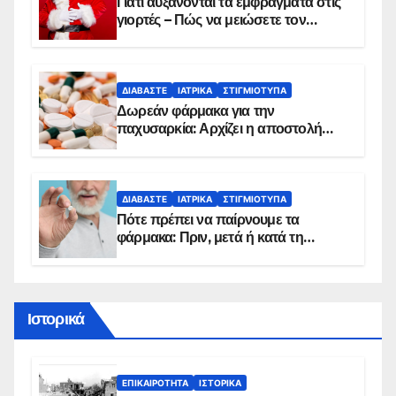
Γιατί αυξάνονται τα εμφράγματα στις
γιορτές – Πώς να μειώσετε τον
κίνδυνο, σύμφωνα με καρδιολόγο
ΔΙΑΒΆΣΤΕ
ΙΑΤΡΙΚΆ
ΣΤΙΓΜΙΌΤΥΠΑ
Δωρεάν φάρμακα για την
παχυσαρκία: Αρχίζει η αποστολή
sms για τους δικαιούχους – Οι
προϋποθέσεις ένταξης στο
πρόγραμμα
ΔΙΑΒΆΣΤΕ
ΙΑΤΡΙΚΆ
ΣΤΙΓΜΙΌΤΥΠΑ
Πότε πρέπει να παίρνουμε τα
φάρμακα: Πριν, μετά ή κατά τη
διάρκεια του φαγητού;
Ιστορικά
ΕΠΙΚΑΙΡΌΤΗΤΑ
ΙΣΤΟΡΙΚΆ