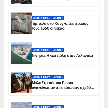
AFRIKA TIMES
ΔΙΕΘΝΉ
Έμπολα στο Κονγκό: Ξεπέρασαν
τους 1.350 οι νεκροί
AFRIKA TIMES
ΔΙΕΘΝΉ
Νιγηρία: Η νέα πόλη στον Ατλαντικό
AFRIKA TIMES
ΔΙΕΘΝΉ
Μάλι: Στρατός και Ρώσοι
ανακοίνωσαν ότι σκότωσαν σχεδόν
100 τζιχαντιστές
AFRIKA TIMES
ΔΙΕΘΝΉ