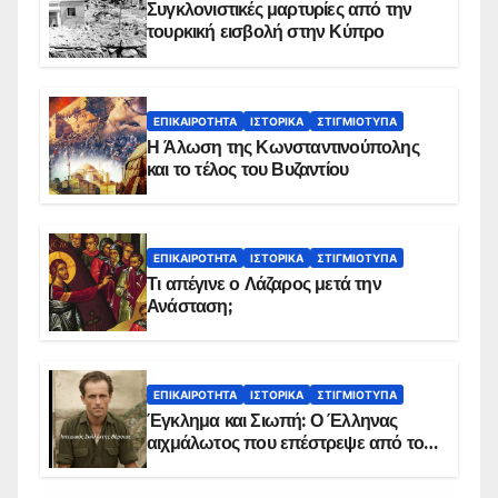
Συγκλονιστικές μαρτυρίες από την
τουρκική εισβολή στην Κύπρο
ΕΠΙΚΑΙΡΌΤΗΤΑ
ΙΣΤΟΡΙΚΆ
ΣΤΙΓΜΙΌΤΥΠΑ
Η Άλωση της Κωνσταντινούπολης
και το τέλος του Βυζαντίου
ΕΠΙΚΑΙΡΌΤΗΤΑ
ΙΣΤΟΡΙΚΆ
ΣΤΙΓΜΙΌΤΥΠΑ
Τι απέγινε ο Λάζαρος μετά την
Ανάσταση;
ΕΠΙΚΑΙΡΌΤΗΤΑ
ΙΣΤΟΡΙΚΆ
ΣΤΙΓΜΙΌΤΥΠΑ
Έγκλημα και Σιωπή: Ο Έλληνας
αιχμάλωτος που επέστρεψε από το
Παραπέτασμα