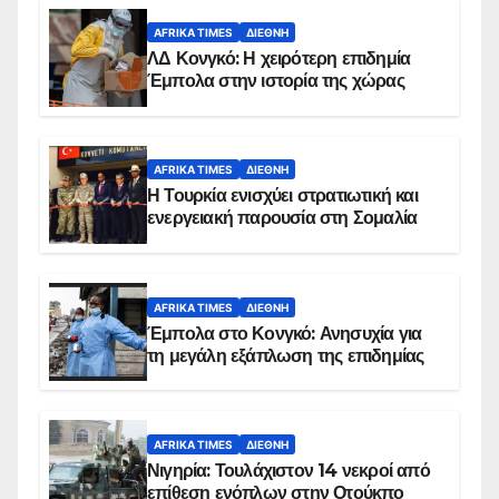
AFRIKA TIMES
ΔΙΕΘΝΉ
ΛΔ Κονγκό: Η χειρότερη επιδημία
Έμπολα στην ιστορία της χώρας
AFRIKA TIMES
ΔΙΕΘΝΉ
Η Τουρκία ενισχύει στρατιωτική και
ενεργειακή παρουσία στη Σομαλία
AFRIKA TIMES
ΔΙΕΘΝΉ
Έμπολα στο Κονγκό: Ανησυχία για
τη μεγάλη εξάπλωση της επιδημίας
AFRIKA TIMES
ΔΙΕΘΝΉ
Νιγηρία: Τουλάχιστον 14 νεκροί από
επίθεση ενόπλων στην Οτούκπο