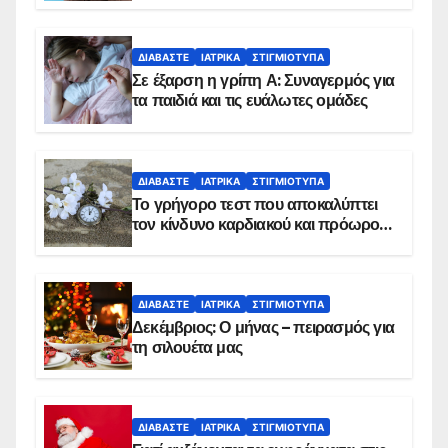
ΔΙΑΒΆΣΤΕ
ΙΑΤΡΙΚΆ
ΣΤΙΓΜΙΌΤΥΠΑ
Σε έξαρση η γρίπη Α: Συναγερμός για
τα παιδιά και τις ευάλωτες ομάδες
ΔΙΑΒΆΣΤΕ
ΙΑΤΡΙΚΆ
ΣΤΙΓΜΙΌΤΥΠΑ
Το γρήγορο τεστ που αποκαλύπτει
τον κίνδυνο καρδιακού και πρόωρου
θανάτου
ΔΙΑΒΆΣΤΕ
ΙΑΤΡΙΚΆ
ΣΤΙΓΜΙΌΤΥΠΑ
Δεκέμβριος: Ο μήνας – πειρασμός για
τη σιλουέτα μας
ΔΙΑΒΆΣΤΕ
ΙΑΤΡΙΚΆ
ΣΤΙΓΜΙΌΤΥΠΑ