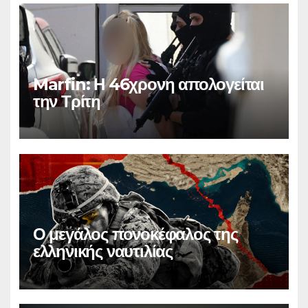
Marfin: Η 46χρονη απολογείται
την Τρίτη
Ο μεγάλος πονοκέφαλος της
ελληνικής ναυτιλίας