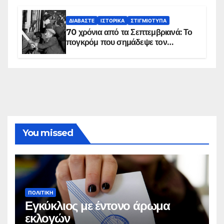
πλανήτη
ΔΙΑΒΆΣΤΕ
ΙΣΤΟΡΙΚΆ
ΣΤΙΓΜΙΌΤΥΠΑ
70 χρόνια από τα Σεπτεμβριανά: Το
πογκρόμ που σημάδεψε τον
ελληνισμό της Κωνσταντινούπολης
You missed
ΠΟΛΙΤΙΚΉ
Εγκύκλιος με έντονο άρωμα
εκλογών