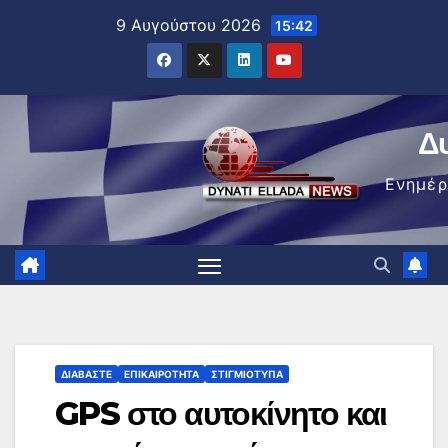
Μετάβαση
9 Αυγούστου 2026
15:42
στο
περιεχόμενο
Δ
Ενημέ
ΔΙΑΒΆΣΤΕ
ΕΠΙΚΑΙΡΌΤΗΤΑ
ΣΤΙΓΜΙΌΤΥΠΑ
GPS στο αυτοκίνητο και