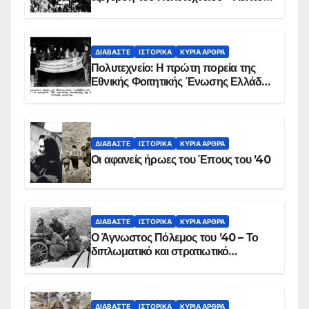
προς λεπτό η εισβολή – ΦΩΤΟ και
ΒΙΝΤΕΟ
ΔΙΑΒΆΣΤΕ
ΙΣΤΟΡΙΚΆ
ΚΥΡΙΑ ΑΡΘΡΑ
Πολυτεχνείο: Η πρώτη πορεία της
Εθνικής Φοιτητικής Ένωσης Ελλάδος
στις 17 Νοεμβρίου 1975 με την
αιματοβαμμένη σημαία
ΔΙΑΒΆΣΤΕ
ΙΣΤΟΡΙΚΆ
ΚΥΡΙΑ ΑΡΘΡΑ
Οι αφανείς ήρωες του Έπους του ’40
ΔΙΑΒΆΣΤΕ
ΙΣΤΟΡΙΚΆ
ΚΥΡΙΑ ΑΡΘΡΑ
Ο Άγνωστος Πόλεμος του ’40 – Το
διπλωματικό και στρατιωτικό
παρασκήνιο
ΔΙΑΒΆΣΤΕ
ΙΣΤΟΡΙΚΆ
ΚΥΡΙΑ ΑΡΘΡΑ