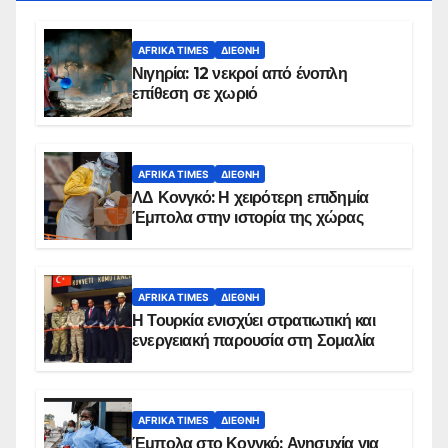
AFRIKA TIMES
ΔΙΕΘΝΉ
Νιγηρία: 12 νεκροί από ένοπλη
επίθεση σε χωριό
AFRIKA TIMES
ΔΙΕΘΝΉ
ΛΔ Κονγκό: Η χειρότερη επιδημία
Έμπολα στην ιστορία της χώρας
AFRIKA TIMES
ΔΙΕΘΝΉ
Η Τουρκία ενισχύει στρατιωτική και
ενεργειακή παρουσία στη Σομαλία
AFRIKA TIMES
ΔΙΕΘΝΉ
Έμπολα στο Κονγκό: Ανησυχία για