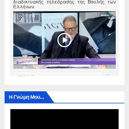
Η Γνώμη Μου…