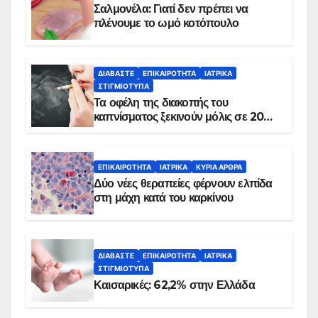
Σαλμονέλα: Γιατί δεν πρέπει να
πλένουμε το ωμό κοτόπουλο
ΔΙΑΒΆΣΤΕ
ΕΠΙΚΑΙΡΌΤΗΤΑ
ΙΑΤΡΙΚΆ
ΣΤΙΓΜΙΌΤΥΠΑ
Τα οφέλη της διακοπής του
καπνίσματος ξεκινούν μόλις σε 20
λεπτά
ΕΠΙΚΑΙΡΌΤΗΤΑ
ΙΑΤΡΙΚΆ
ΚΥΡΙΑ ΑΡΘΡΑ
Δύο νέες θεραπείες φέρνουν ελπίδα
στη μάχη κατά του καρκίνου
ΔΙΑΒΆΣΤΕ
ΕΠΙΚΑΙΡΌΤΗΤΑ
ΙΑΤΡΙΚΆ
ΣΤΙΓΜΙΌΤΥΠΑ
Καισαρικές: 62,2% στην Ελλάδα