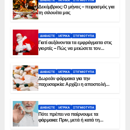
ΔΙΑΒΆΣΤΕ
ΙΑΤΡΙΚΆ
ΣΤΙΓΜΙΌΤΥΠΑ
Δεκέμβριος: Ο μήνας – πειρασμός για
τη σιλουέτα μας
ΔΙΑΒΆΣΤΕ
ΙΑΤΡΙΚΆ
ΣΤΙΓΜΙΌΤΥΠΑ
Γιατί αυξάνονται τα εμφράγματα στις
γιορτές – Πώς να μειώσετε τον
κίνδυνο, σύμφωνα με καρδιολόγο
ΔΙΑΒΆΣΤΕ
ΙΑΤΡΙΚΆ
ΣΤΙΓΜΙΌΤΥΠΑ
Δωρεάν φάρμακα για την
παχυσαρκία: Αρχίζει η αποστολή
sms για τους δικαιούχους – Οι
προϋποθέσεις ένταξης στο
πρόγραμμα
ΔΙΑΒΆΣΤΕ
ΙΑΤΡΙΚΆ
ΣΤΙΓΜΙΌΤΥΠΑ
Πότε πρέπει να παίρνουμε τα
φάρμακα: Πριν, μετά ή κατά τη
διάρκεια του φαγητού;