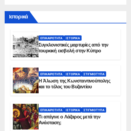
Ιστορικά
ΕΠΙΚΑΙΡΌΤΗΤΑ
ΙΣΤΟΡΙΚΆ
Συγκλονιστικές μαρτυρίες από την
τουρκική εισβολή στην Κύπρο
ΕΠΙΚΑΙΡΌΤΗΤΑ
ΙΣΤΟΡΙΚΆ
ΣΤΙΓΜΙΌΤΥΠΑ
Η Άλωση της Κωνσταντινούπολης
και το τέλος του Βυζαντίου
ΕΠΙΚΑΙΡΌΤΗΤΑ
ΙΣΤΟΡΙΚΆ
ΣΤΙΓΜΙΌΤΥΠΑ
Τι απέγινε ο Λάζαρος μετά την
Ανάσταση;