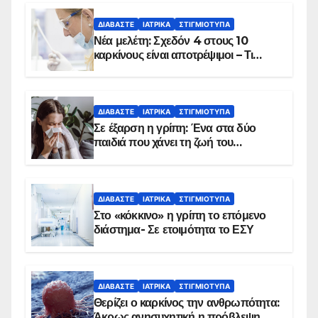
ΔΙΑΒΆΣΤΕ
ΙΑΤΡΙΚΆ
ΣΤΙΓΜΙΌΤΥΠΑ
Νέα μελέτη: Σχεδόν 4 στους 10
καρκίνους είναι αποτρέψιμοι – Τι
δείχνουν τα στοιχεία
ΔΙΑΒΆΣΤΕ
ΙΑΤΡΙΚΆ
ΣΤΙΓΜΙΌΤΥΠΑ
Σε έξαρση η γρίπη: Ένα στα δύο
παιδιά που χάνει τη ζωή του
αντιμετωπίζει υποκείμενο νόσημα –
Εμβολιασμό συνιστούν οι ειδικοί
ΔΙΑΒΆΣΤΕ
ΙΑΤΡΙΚΆ
ΣΤΙΓΜΙΌΤΥΠΑ
Στο «κόκκινο» η γρίπη το επόμενο
διάστημα- Σε ετοιμότητα το ΕΣΥ
ΔΙΑΒΆΣΤΕ
ΙΑΤΡΙΚΆ
ΣΤΙΓΜΙΌΤΥΠΑ
Θερίζει ο καρκίνος την ανθρωπότητα:
Άκρως ανησυχητική η πρόβλεψη…