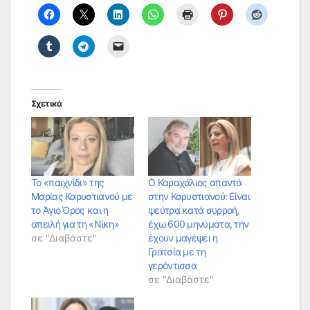
Σχετικά
Το «παιχνίδι» της
Ο Καραχάλιος απαντά
Μαρίας Καρυστιανού με
στην Καρυστιανού: Είναι
το Άγιο Όρος και η
ψεύτρα κατά συρροή,
απειλή για τη «Νίκη»
έχω 600 μηνύματα, την
σε "Διαβάστε"
έχουν μαγέψει η
Γρατσία με τη
γερόντισσα
σε "Διαβάστε"