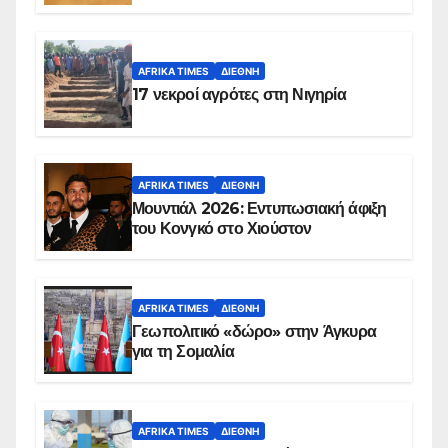
AFRIKA TIMES
ΔΙΕΘΝΉ
17 νεκροί αγρότες στη Νιγηρία
AFRIKA TIMES
ΔΙΕΘΝΉ
Μουντιάλ 2026: Εντυπωσιακή άφιξη
του Κονγκό στο Χιούστον
AFRIKA TIMES
ΔΙΕΘΝΉ
Γεωπολιτικό «δώρο» στην Άγκυρα
για τη Σομαλία
AFRIKA TIMES
ΔΙΕΘΝΉ