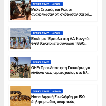
AFRIKA TIMES
ΔΙΕΘΝΉ
Μάλι: Στρατός και Ρώσοι
ανακοίνωσαν ότι σκότωσαν σχεδόν
100 τζιχαντιστές
AFRIKA TIMES
ΔΙΕΘΝΉ
Επιδημία Έμπολα στη ΛΔ Κονγκό:
648 θάνατοι επί συνόλου 1.830
επιβεβαιωμένων κρουσμάτων
AFRIKA TIMES
ΟΗΕ: Προειδοποίηση Γκουτέρες για
κίνδυνο νέας αιματοχυσίας στο Ελ
Ομπέιντ του Σουδάν
AFRIKA TIMES
ΔΙΕΘΝΉ
Νότια Αφρική:Συνελήφθη με 150
δηλητηριώδεις σκορπιούς