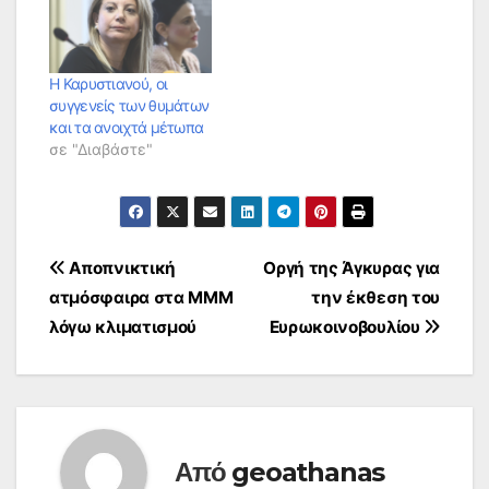
Η Καρυστιανού, οι
συγγενείς των θυμάτων
και τα ανοιχτά μέτωπα
σε "Διαβάστε"
Πλοήγηση
Αποπνικτική
Οργή της Άγκυρας για
ατμόσφαιρα στα ΜΜΜ
την έκθεση του
άρθρων
λόγω κλιματισμού
Ευρωκοινοβουλίου
Από
geoathanas