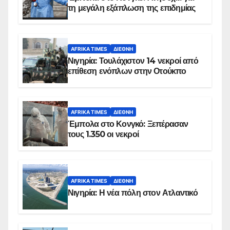
τη μεγάλη εξάπλωση της επιδημίας
AFRIKA TIMES
ΔΙΕΘΝΉ
Νιγηρία: Τουλάχιστον 14 νεκροί από
επίθεση ενόπλων στην Οτούκπο
AFRIKA TIMES
ΔΙΕΘΝΉ
Έμπολα στο Κονγκό: Ξεπέρασαν
τους 1.350 οι νεκροί
AFRIKA TIMES
ΔΙΕΘΝΉ
Νιγηρία: Η νέα πόλη στον Ατλαντικό