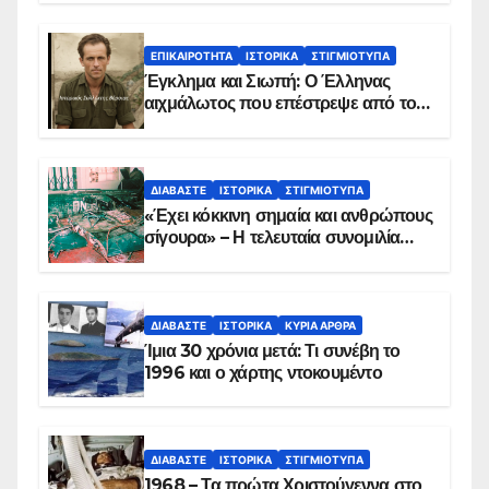
ΕΠΙΚΑΙΡΌΤΗΤΑ
ΙΣΤΟΡΙΚΆ
ΣΤΙΓΜΙΌΤΥΠΑ
Έγκλημα και Σιωπή: Ο Έλληνας
αιχμάλωτος που επέστρεψε από το
Παραπέτασμα
ΔΙΑΒΆΣΤΕ
ΙΣΤΟΡΙΚΆ
ΣΤΙΓΜΙΌΤΥΠΑ
«Έχει κόκκινη σημαία και ανθρώπους
σίγουρα» – Η τελευταία συνομιλία
των ηρώων στα Ίμια, πριν τη
συντριβή του ελικοπτέρου
ΔΙΑΒΆΣΤΕ
ΙΣΤΟΡΙΚΆ
ΚΥΡΙΑ ΑΡΘΡΑ
Ίμια 30 χρόνια μετά: Τι συνέβη το
1996 και ο χάρτης ντοκουμέντο
ΔΙΑΒΆΣΤΕ
ΙΣΤΟΡΙΚΆ
ΣΤΙΓΜΙΌΤΥΠΑ
1968 – Τα πρώτα Χριστούγεννα στο