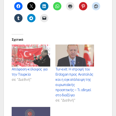
Σχετικά
Απόφαση-κόλαφος για
Tur-exit: Η στροφή του
την Τουρκία
Erdogan προς Ανατολάς
σε "Διεθνή"
και η εγκατάλειψη της
ευρωπαϊκής
προοπτικής – Τι οδηγεί
στο διαζύγιο
σε "Διεθνή"