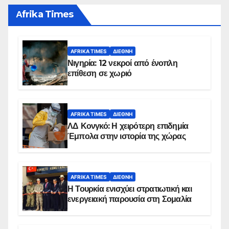
Αfrika Times
AFRIKA TIMES
ΔΙΕΘΝΉ
Νιγηρία: 12 νεκροί από ένοπλη
επίθεση σε χωριό
AFRIKA TIMES
ΔΙΕΘΝΉ
ΛΔ Κονγκό: Η χειρότερη επιδημία
Έμπολα στην ιστορία της χώρας
AFRIKA TIMES
ΔΙΕΘΝΉ
Η Τουρκία ενισχύει στρατιωτική και
ενεργειακή παρουσία στη Σομαλία