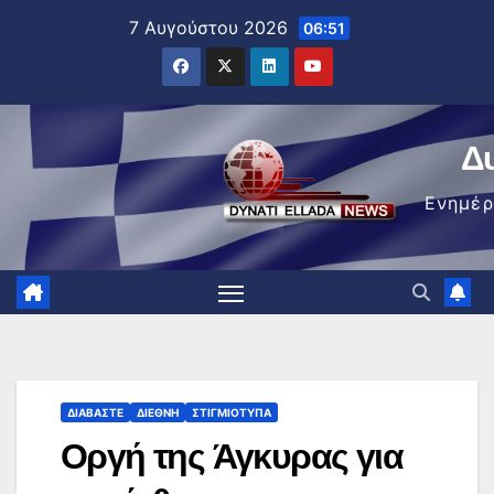
Μετάβαση
7 Αυγούστου 2026
06:51
στο
περιεχόμενο
Δ
Ενημέ
ΔΙΑΒΆΣΤΕ
ΔΙΕΘΝΉ
ΣΤΙΓΜΙΌΤΥΠΑ
Οργή της Άγκυρας για