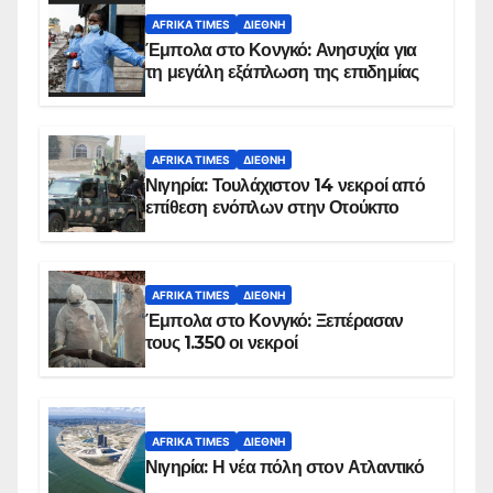
AFRIKA TIMES
ΔΙΕΘΝΉ
Έμπολα στο Κονγκό: Ανησυχία για
τη μεγάλη εξάπλωση της επιδημίας
AFRIKA TIMES
ΔΙΕΘΝΉ
Νιγηρία: Τουλάχιστον 14 νεκροί από
επίθεση ενόπλων στην Οτούκπο
AFRIKA TIMES
ΔΙΕΘΝΉ
Έμπολα στο Κονγκό: Ξεπέρασαν
τους 1.350 οι νεκροί
AFRIKA TIMES
ΔΙΕΘΝΉ
Νιγηρία: Η νέα πόλη στον Ατλαντικό