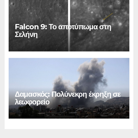
Falcon 9: Το αποτύπωμα στη
Σελήνη
Δαμασκός: Πολύνεκρη έκρηξη σε
λεωφορείο