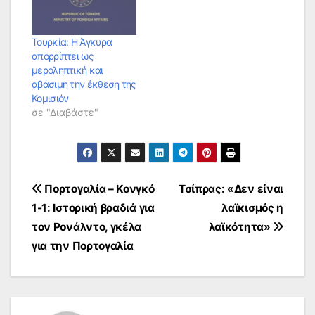
Τουρκία: Η Άγκυρα
απορρίπτει ως
μεροληπτική και
αβάσιμη την έκθεση της
Κομισιόν
σε "Διαβάστε"
Πλοήγηση
Πορτογαλία – Κονγκό
Τσίπρας: «Δεν είναι
1-1: Ιστορική βραδιά για
λαϊκισμός η
άρθρων
τον Ρονάλντο, γκέλα
λαϊκότητα»
για την Πορτογαλία