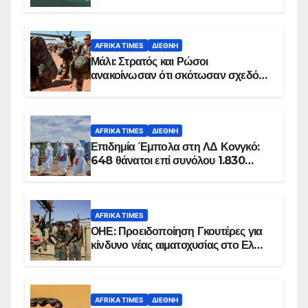
AFRIKA TIMES
ΔΙΕΘΝΉ
Μάλι: Στρατός και Ρώσοι
ανακοίνωσαν ότι σκότωσαν σχεδόν
100 τζιχαντιστές
AFRIKA TIMES
ΔΙΕΘΝΉ
Επιδημία Έμπολα στη ΛΔ Κονγκό:
648 θάνατοι επί συνόλου 1.830
επιβεβαιωμένων κρουσμάτων
AFRIKA TIMES
ΟΗΕ: Προειδοποίηση Γκουτέρες για
κίνδυνο νέας αιματοχυσίας στο Ελ
Ομπέιντ του Σουδάν
AFRIKA TIMES
ΔΙΕΘΝΉ