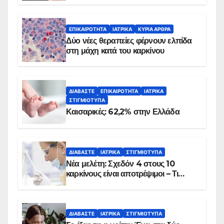
λεπτά
ΕΠΙΚΑΙΡΌΤΗΤΑ
ΙΑΤΡΙΚΆ
ΚΥΡΙΑ ΑΡΘΡΑ
Δύο νέες θεραπείες φέρνουν ελπίδα
στη μάχη κατά του καρκίνου
ΔΙΑΒΆΣΤΕ
ΕΠΙΚΑΙΡΌΤΗΤΑ
ΙΑΤΡΙΚΆ
ΣΤΙΓΜΙΌΤΥΠΑ
Καισαρικές: 62,2% στην Ελλάδα
ΔΙΑΒΆΣΤΕ
ΙΑΤΡΙΚΆ
ΣΤΙΓΜΙΌΤΥΠΑ
Νέα μελέτη: Σχεδόν 4 στους 10
καρκίνους είναι αποτρέψιμοι – Τι
δείχνουν τα στοιχεία
ΔΙΑΒΆΣΤΕ
ΙΑΤΡΙΚΆ
ΣΤΙΓΜΙΌΤΥΠΑ