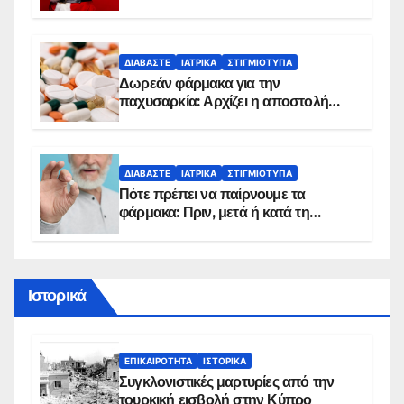
κίνδυνο, σύμφωνα με καρδιολόγο
ΔΙΑΒΆΣΤΕ
ΙΑΤΡΙΚΆ
ΣΤΙΓΜΙΌΤΥΠΑ
Δωρεάν φάρμακα για την
παχυσαρκία: Αρχίζει η αποστολή
sms για τους δικαιούχους – Οι
προϋποθέσεις ένταξης στο
πρόγραμμα
ΔΙΑΒΆΣΤΕ
ΙΑΤΡΙΚΆ
ΣΤΙΓΜΙΌΤΥΠΑ
Πότε πρέπει να παίρνουμε τα
φάρμακα: Πριν, μετά ή κατά τη
διάρκεια του φαγητού;
Ιστορικά
ΕΠΙΚΑΙΡΌΤΗΤΑ
ΙΣΤΟΡΙΚΆ
Συγκλονιστικές μαρτυρίες από την
τουρκική εισβολή στην Κύπρο