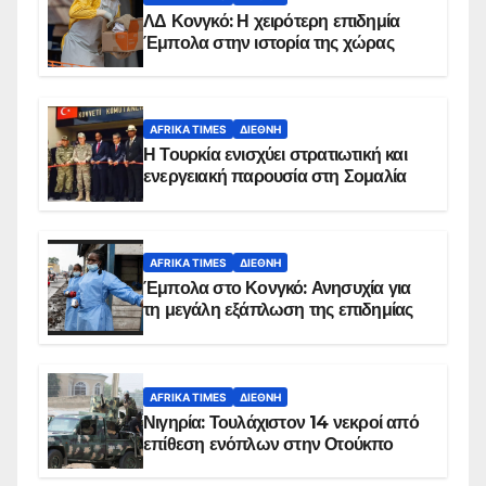
ΛΔ Κονγκό: Η χειρότερη επιδημία
Έμπολα στην ιστορία της χώρας
AFRIKA TIMES
ΔΙΕΘΝΉ
Η Τουρκία ενισχύει στρατιωτική και
ενεργειακή παρουσία στη Σομαλία
AFRIKA TIMES
ΔΙΕΘΝΉ
Έμπολα στο Κονγκό: Ανησυχία για
τη μεγάλη εξάπλωση της επιδημίας
AFRIKA TIMES
ΔΙΕΘΝΉ
Νιγηρία: Τουλάχιστον 14 νεκροί από
επίθεση ενόπλων στην Οτούκπο