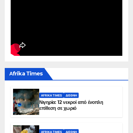
Αfrika Times
AFRIKA TIMES
ΔΙΕΘΝΉ
Νιγηρία: 12 νεκροί από ένοπλη
επίθεση σε χωριό
AFRIKA TIMES
ΔΙΕΘΝΉ