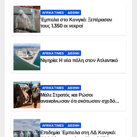
AFRIKA TIMES
ΔΙΕΘΝΉ
Έμπολα στο Κονγκό: Ξεπέρασαν
τους 1.350 οι νεκροί
AFRIKA TIMES
ΔΙΕΘΝΉ
Νιγηρία: Η νέα πόλη στον Ατλαντικό
AFRIKA TIMES
ΔΙΕΘΝΉ
Μάλι: Στρατός και Ρώσοι
ανακοίνωσαν ότι σκότωσαν σχεδόν
100 τζιχαντιστές
AFRIKA TIMES
ΔΙΕΘΝΉ
Επιδημία Έμπολα στη ΛΔ Κονγκό: