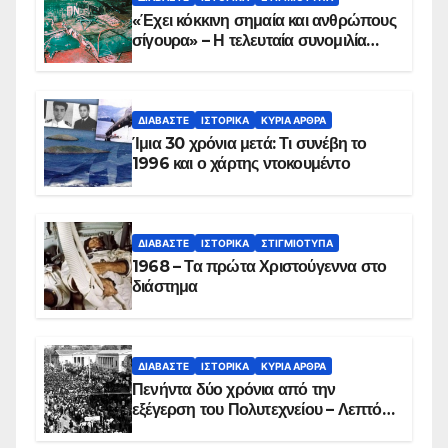
«Έχει κόκκινη σημαία και ανθρώπους
σίγουρα» – Η τελευταία συνομιλία
των ηρώων στα Ίμια, πριν τη
συντριβή του ελικοπτέρου
ΔΙΑΒΆΣΤΕ
ΙΣΤΟΡΙΚΆ
ΚΥΡΙΑ ΑΡΘΡΑ
Ίμια 30 χρόνια μετά: Τι συνέβη το
1996 και ο χάρτης ντοκουμέντο
ΔΙΑΒΆΣΤΕ
ΙΣΤΟΡΙΚΆ
ΣΤΙΓΜΙΌΤΥΠΑ
1968 – Τα πρώτα Χριστούγεννα στο
διάστημα
ΔΙΑΒΆΣΤΕ
ΙΣΤΟΡΙΚΆ
ΚΥΡΙΑ ΑΡΘΡΑ
Πενήντα δύο χρόνια από την
εξέγερση του Πολυτεχνείου – Λεπτό
προς λεπτό η εισβολή – ΦΩΤΟ και