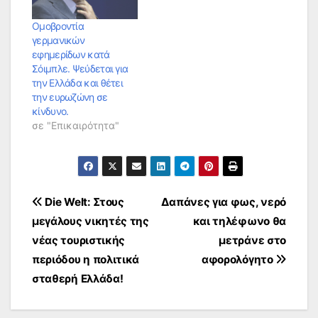
Ομοβροντία
γερμανικών
εφημερίδων κατά
Σόιμπλε. Ψεύδεται για
την Ελλάδα και θέτει
την ευρωζώνη σε
κίνδυνο.
σε "Επικαιρότητα"
Πλοήγηση
Die Welt: Στους
Δαπάνες για φως, νερό
μεγάλους νικητές της
και τηλέφωνο θα
άρθρων
νέας τουριστικής
μετράνε στο
περιόδου η πολιτικά
αφορολόγητο
σταθερή Ελλάδα!