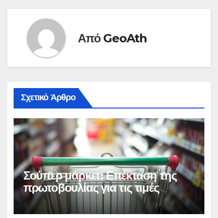
Από
GeoAth
Σχετικό Άρθρο
Σούπερ μάρκετ: Επέκταση της
πρωτοβουλίας για τις τιμές