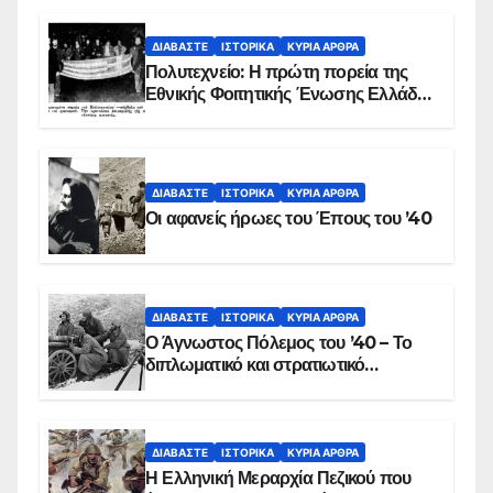
ΒΙΝΤΕΟ
ΔΙΑΒΆΣΤΕ
ΙΣΤΟΡΙΚΆ
ΚΥΡΙΑ ΑΡΘΡΑ
Πολυτεχνείο: Η πρώτη πορεία της
Εθνικής Φοιτητικής Ένωσης Ελλάδος
στις 17 Νοεμβρίου 1975 με την
αιματοβαμμένη σημαία
ΔΙΑΒΆΣΤΕ
ΙΣΤΟΡΙΚΆ
ΚΥΡΙΑ ΑΡΘΡΑ
Οι αφανείς ήρωες του Έπους του ’40
ΔΙΑΒΆΣΤΕ
ΙΣΤΟΡΙΚΆ
ΚΥΡΙΑ ΑΡΘΡΑ
Ο Άγνωστος Πόλεμος του ’40 – Το
διπλωματικό και στρατιωτικό
παρασκήνιο
ΔΙΑΒΆΣΤΕ
ΙΣΤΟΡΙΚΆ
ΚΥΡΙΑ ΑΡΘΡΑ
Η Ελληνική Μεραρχία Πεζικού που