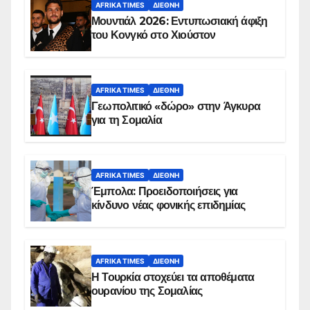
AFRIKA TIMES
ΔΙΕΘΝΉ
Μουντιάλ 2026: Εντυπωσιακή άφιξη
του Κονγκό στο Χιούστον
AFRIKA TIMES
ΔΙΕΘΝΉ
Γεωπολιτικό «δώρο» στην Άγκυρα
για τη Σομαλία
AFRIKA TIMES
ΔΙΕΘΝΉ
Έμπολα: Προειδοποιήσεις για
κίνδυνο νέας φονικής επιδημίας
AFRIKA TIMES
ΔΙΕΘΝΉ
Η Τουρκία στοχεύει τα αποθέματα
ουρανίου της Σομαλίας