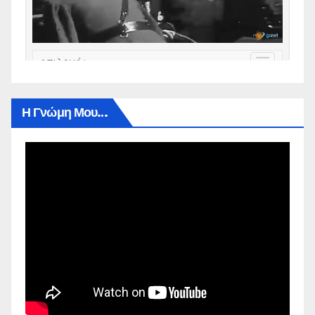
Η Γνώμη Μου…