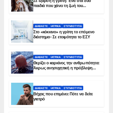
Σε έξαρση η γρίπη: Ένα στα δύο
παιδιά που χάνει τη ζωή του
αντιμετωπίζει υποκείμενο νόσημα –
Εμβολιασμό συνιστούν οι ειδικοί
ΔΙΑΒΆΣΤΕ
ΙΑΤΡΙΚΆ
ΣΤΙΓΜΙΌΤΥΠΑ
Στο «κόκκινο» η γρίπη το επόμενο
διάστημα- Σε ετοιμότητα το ΕΣΥ
ΔΙΑΒΆΣΤΕ
ΙΑΤΡΙΚΆ
ΣΤΙΓΜΙΌΤΥΠΑ
Θερίζει ο καρκίνος την ανθρωπότητα:
Άκρως ανησυχητική η πρόβλεψη…
ΔΙΑΒΆΣΤΕ
ΙΑΤΡΙΚΆ
ΣΤΙΓΜΙΌΤΥΠΑ
Βήχας που επιμένει: Πότε να δείτε
γιατρό