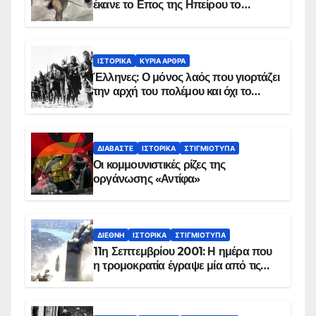
έκανε το Επος της Ηπείρου το
χειμώνα του 1940
ΙΣΤΟΡΙΚΆ
ΚΥΡΙΑ ΑΡΘΡΑ
Έλληνες: Ο μόνος λαός που γιορτάζει
την αρχή του πολέμου και όχι το
τέλος του
ΔΙΑΒΆΣΤΕ
ΙΣΤΟΡΙΚΆ
ΣΤΙΓΜΙΌΤΥΠΑ
Οι κομμουνιστικές ρίζες της
οργάνωσης «Αντίφα»
ΔΙΕΘΝΉ
ΙΣΤΟΡΙΚΆ
ΣΤΙΓΜΙΌΤΥΠΑ
11η Σεπτεμβρίου 2001: Η ημέρα που
η τρομοκρατία έγραψε μία από τις
πιο μαύρες σελίδες στην ιστορία του
πλανήτη