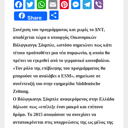
F
T
W
E
Pi
M
T
Vi
a
w
h
m
nt
e
el
b
Μ
Share
c
itt
at
ai
er
s
e
er
οι
e
er
s
l
e
s
gr
Συνέχιση του προγράμματος και χωρίς το ΔΝΤ,
ρ
αποδέχεται τώρα ο υπουργός Οικονομικών
b
A
st
e
a
α
Βόλφγκανγκ Σόιμπλε, ωστόσο σημειώνει πως κάτι
o
p
n
m
σ
τέτοιο προϋποθέτει μια νέα συμφωνία, η οποία θα
o
p
g
τε
πρέπει να εγκριθεί από το γερμανικό κοινοβούλιο.
k
er
ίτ
«Τον ρόλο της επίβλεψης του προγράμματος θα
μπορούσε να αναλάβει ο ESM», σημείωσε σε
ε
συνέντευξή του στην εφημερίδα Süddeutsche
Zeitung.
Ο Βόλφγκανγκ Σόιμπλε αναφερόμενος στην Ελλάδα
δήλωσε πως «επέλεξε έναν μακρύ και επίπονο
δρόμο. Το 2015 αποφάσισε να συνεχίσει να
ανταποκρίνεται στις υποχρεώσεις της ως μέλος της