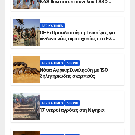
648 θάνατοι επί συνόλου 1.830
επιβεβαιωμένων κρουσμάτων
AFRIKA TIMES
ΟΗΕ: Προειδοποίηση Γκουτέρες για
κίνδυνο νέας αιματοχυσίας στο Ελ
Ομπέιντ του Σουδάν
AFRIKA TIMES
ΔΙΕΘΝΉ
Νότια Αφρική:Συνελήφθη με 150
δηλητηριώδεις σκορπιούς
AFRIKA TIMES
ΔΙΕΘΝΉ
17 νεκροί αγρότες στη Νιγηρία