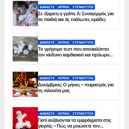
ΔΙΑΒΆΣΤΕ
ΙΑΤΡΙΚΆ
ΣΤΙΓΜΙΌΤΥΠΑ
Σε έξαρση η γρίπη Α: Συναγερμός για
τα παιδιά και τις ευάλωτες ομάδες
ΔΙΑΒΆΣΤΕ
ΙΑΤΡΙΚΆ
ΣΤΙΓΜΙΌΤΥΠΑ
Το γρήγορο τεστ που αποκαλύπτει
τον κίνδυνο καρδιακού και πρόωρου
θανάτου
ΔΙΑΒΆΣΤΕ
ΙΑΤΡΙΚΆ
ΣΤΙΓΜΙΌΤΥΠΑ
Δεκέμβριος: Ο μήνας – πειρασμός για
τη σιλουέτα μας
ΔΙΑΒΆΣΤΕ
ΙΑΤΡΙΚΆ
ΣΤΙΓΜΙΌΤΥΠΑ
Γιατί αυξάνονται τα εμφράγματα στις
γιορτές – Πώς να μειώσετε τον