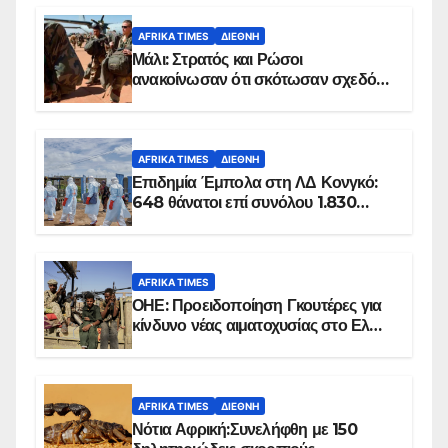
AFRIKA TIMES
ΔΙΕΘΝΉ
Μάλι: Στρατός και Ρώσοι
ανακοίνωσαν ότι σκότωσαν σχεδόν
100 τζιχαντιστές
AFRIKA TIMES
ΔΙΕΘΝΉ
Επιδημία Έμπολα στη ΛΔ Κονγκό:
648 θάνατοι επί συνόλου 1.830
επιβεβαιωμένων κρουσμάτων
AFRIKA TIMES
ΟΗΕ: Προειδοποίηση Γκουτέρες για
κίνδυνο νέας αιματοχυσίας στο Ελ
Ομπέιντ του Σουδάν
AFRIKA TIMES
ΔΙΕΘΝΉ
Νότια Αφρική:Συνελήφθη με 150