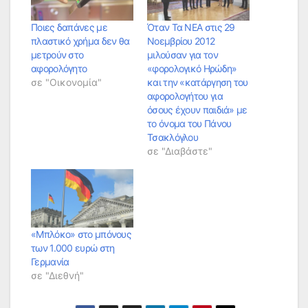
Ποιες δαπάνες με
Όταν Τα ΝΕΑ στις 29
πλαστικό χρήμα δεν θα
Νοεμβρίου 2012
μετρούν στο
μιλούσαν για τον
αφορολόγητο
«φορολογικό Ηρώδη»
σε "Οικονομία"
και την «κατάργηση του
αφορολογήτου για
όσους έχουν παιδιά» με
το όνομα του Πάνου
Τσακλόγλου
σε "Διαβάστε"
«Μπλόκο» στο μπόνους
των 1.000 ευρώ στη
Γερμανία
σε "Διεθνή"