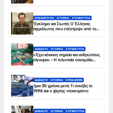
ΕΠΙΚΑΙΡΌΤΗΤΑ
ΙΣΤΟΡΙΚΆ
ΣΤΙΓΜΙΌΤΥΠΑ
Έγκλημα και Σιωπή: Ο Έλληνας
αιχμάλωτος που επέστρεψε από το
Παραπέτασμα
ΔΙΑΒΆΣΤΕ
ΙΣΤΟΡΙΚΆ
ΣΤΙΓΜΙΌΤΥΠΑ
«Έχει κόκκινη σημαία και ανθρώπους
σίγουρα» – Η τελευταία συνομιλία
των ηρώων στα Ίμια, πριν τη
συντριβή του ελικοπτέρου
ΔΙΑΒΆΣΤΕ
ΙΣΤΟΡΙΚΆ
ΚΥΡΙΑ ΑΡΘΡΑ
Ίμια 30 χρόνια μετά: Τι συνέβη το
1996 και ο χάρτης ντοκουμέντο
ΔΙΑΒΆΣΤΕ
ΙΣΤΟΡΙΚΆ
ΣΤΙΓΜΙΌΤΥΠΑ