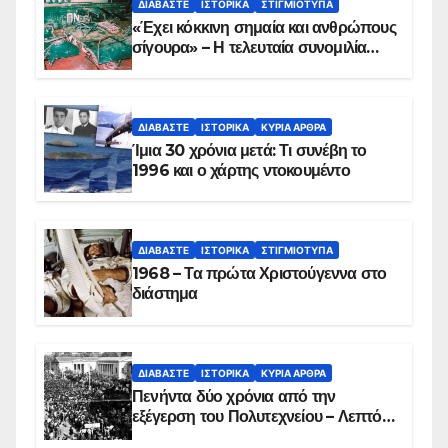
ΔΙΑΒΆΣΤΕ
ΙΣΤΟΡΙΚΆ
ΣΤΙΓΜΙΌΤΥΠΑ
«Έχει κόκκινη σημαία και ανθρώπους
σίγουρα» – Η τελευταία συνομιλία
των ηρώων στα Ίμια, πριν τη
συντριβή του ελικοπτέρου
ΔΙΑΒΆΣΤΕ
ΙΣΤΟΡΙΚΆ
ΚΥΡΙΑ ΑΡΘΡΑ
Ίμια 30 χρόνια μετά: Τι συνέβη το
1996 και ο χάρτης ντοκουμέντο
ΔΙΑΒΆΣΤΕ
ΙΣΤΟΡΙΚΆ
ΣΤΙΓΜΙΌΤΥΠΑ
1968 – Τα πρώτα Χριστούγεννα στο
διάστημα
ΔΙΑΒΆΣΤΕ
ΙΣΤΟΡΙΚΆ
ΚΥΡΙΑ ΑΡΘΡΑ
Πενήντα δύο χρόνια από την
εξέγερση του Πολυτεχνείου – Λεπτό
προς λεπτό η εισβολή – ΦΩΤΟ και