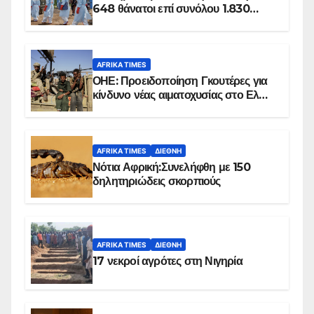
648 θάνατοι επί συνόλου 1.830
επιβεβαιωμένων κρουσμάτων
AFRIKA TIMES
ΟΗΕ: Προειδοποίηση Γκουτέρες για
κίνδυνο νέας αιματοχυσίας στο Ελ
Ομπέιντ του Σουδάν
AFRIKA TIMES
ΔΙΕΘΝΉ
Νότια Αφρική:Συνελήφθη με 150
δηλητηριώδεις σκορπιούς
AFRIKA TIMES
ΔΙΕΘΝΉ
17 νεκροί αγρότες στη Νιγηρία