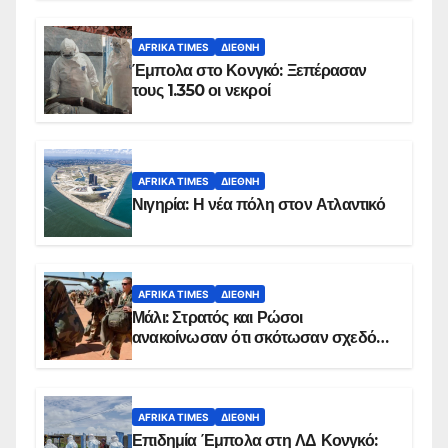
AFRIKA TIMES
ΔΙΕΘΝΉ
Έμπολα στο Κονγκό: Ξεπέρασαν
τους 1.350 οι νεκροί
AFRIKA TIMES
ΔΙΕΘΝΉ
Νιγηρία: Η νέα πόλη στον Ατλαντικό
AFRIKA TIMES
ΔΙΕΘΝΉ
Μάλι: Στρατός και Ρώσοι
ανακοίνωσαν ότι σκότωσαν σχεδόν
100 τζιχαντιστές
AFRIKA TIMES
ΔΙΕΘΝΉ
Επιδημία Έμπολα στη ΛΔ Κονγκό: