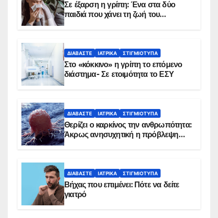
Σε έξαρση η γρίπη: Ένα στα δύο
παιδιά που χάνει τη ζωή του
αντιμετωπίζει υποκείμενο νόσημα –
Εμβολιασμό συνιστούν οι ειδικοί
ΔΙΑΒΆΣΤΕ
ΙΑΤΡΙΚΆ
ΣΤΙΓΜΙΌΤΥΠΑ
Στο «κόκκινο» η γρίπη το επόμενο
διάστημα- Σε ετοιμότητα το ΕΣΥ
ΔΙΑΒΆΣΤΕ
ΙΑΤΡΙΚΆ
ΣΤΙΓΜΙΌΤΥΠΑ
Θερίζει ο καρκίνος την ανθρωπότητα:
Άκρως ανησυχητική η πρόβλεψη…
ΔΙΑΒΆΣΤΕ
ΙΑΤΡΙΚΆ
ΣΤΙΓΜΙΌΤΥΠΑ
Βήχας που επιμένει: Πότε να δείτε
γιατρό