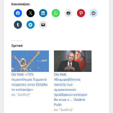
Κοινοποιήστε:
Σχετικά
Die Welt: «70%
Die Welt:
περισσότεροι Γερμανοί
Αδιαμφισβήτητος
τουρίστες στην Ελλάδα
νικητής των
το καλοκαίρι»
αμερικανικών
σε "Διεθνή"
προεδρικών εκλογών
θα είναι ο … Vladimir
Putin
σε "Διεθνή"