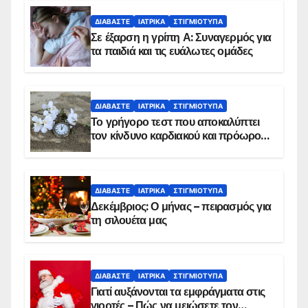
ΔΙΑΒΆΣΤΕ
ΙΑΤΡΙΚΆ
ΣΤΙΓΜΙΌΤΥΠΑ
Σε έξαρση η γρίπη Α: Συναγερμός για
τα παιδιά και τις ευάλωτες ομάδες
ΔΙΑΒΆΣΤΕ
ΙΑΤΡΙΚΆ
ΣΤΙΓΜΙΌΤΥΠΑ
Το γρήγορο τεστ που αποκαλύπτει
τον κίνδυνο καρδιακού και πρόωρου
θανάτου
ΔΙΑΒΆΣΤΕ
ΙΑΤΡΙΚΆ
ΣΤΙΓΜΙΌΤΥΠΑ
Δεκέμβριος: Ο μήνας – πειρασμός για
τη σιλουέτα μας
ΔΙΑΒΆΣΤΕ
ΙΑΤΡΙΚΆ
ΣΤΙΓΜΙΌΤΥΠΑ
Γιατί αυξάνονται τα εμφράγματα στις
γιορτές – Πώς να μειώσετε τον