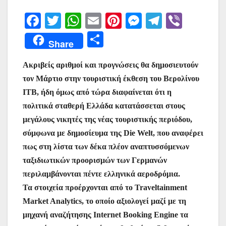
F
T
W
E
Pi
M
T
Vi
a
w
h
m
nt
e
el
b
Μ
Share
c
itt
at
ai
er
s
e
er
οι
e
er
s
l
e
s
gr
Ακριβείς αριθμοί και προγνώσεις θα δημοσιευτούν
ρ
τον Μάρτιο στην τουριστική έκθεση του Βερολίνου
b
A
st
e
a
α
ΙΤΒ, ήδη όμως από τώρα διαφαίνεται ότι η
o
p
n
m
σ
πολιτικά σταθερή Ελλάδα κατατάσσεται στους
o
p
g
τε
μεγάλους νικητές της νέας τουριστικής περιόδου,
k
er
ίτ
σύμφωνα με δημοσίευμα της Die Welt, που αναφέρει
πως στη λίστα των δέκα πλέον αναπτυσσόμενων
ε
ταξιδιωτικών προορισμών των Γερμανών
περιλαμβάνονται πέντε ελληνικά αεροδρόμια.
Τα στοιχεία προέρχονται από τo Traveltainment
Market Analytics, το οποίο αξιολογεί μαζί με τη
μηχανή αναζήτησης Internet Booking Engine τα