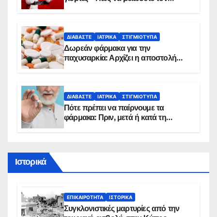
κίνδυνο, σύμφωνα με καρδιολόγο
ΔΙΑΒΆΣΤΕ
ΙΑΤΡΙΚΆ
ΣΤΙΓΜΙΌΤΥΠΑ
Δωρεάν φάρμακα για την
παχυσαρκία: Αρχίζει η αποστολή
sms για τους δικαιούχους – Οι
προϋποθέσεις ένταξης στο
πρόγραμμα
ΔΙΑΒΆΣΤΕ
ΙΑΤΡΙΚΆ
ΣΤΙΓΜΙΌΤΥΠΑ
Πότε πρέπει να παίρνουμε τα
φάρμακα: Πριν, μετά ή κατά τη
διάρκεια του φαγητού;
Ιστορικά
ΕΠΙΚΑΙΡΌΤΗΤΑ
ΙΣΤΟΡΙΚΆ
Συγκλονιστικές μαρτυρίες από την