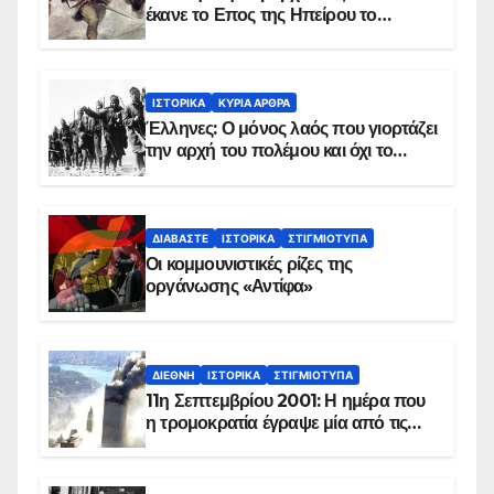
έκανε το Επος της Ηπείρου το
χειμώνα του 1940
ΙΣΤΟΡΙΚΆ
ΚΥΡΙΑ ΑΡΘΡΑ
Έλληνες: Ο μόνος λαός που γιορτάζει
την αρχή του πολέμου και όχι το
τέλος του
ΔΙΑΒΆΣΤΕ
ΙΣΤΟΡΙΚΆ
ΣΤΙΓΜΙΌΤΥΠΑ
Οι κομμουνιστικές ρίζες της
οργάνωσης «Αντίφα»
ΔΙΕΘΝΉ
ΙΣΤΟΡΙΚΆ
ΣΤΙΓΜΙΌΤΥΠΑ
11η Σεπτεμβρίου 2001: Η ημέρα που
η τρομοκρατία έγραψε μία από τις
πιο μαύρες σελίδες στην ιστορία του
πλανήτη