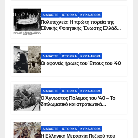
ΒΙΝΤΕΟ
ΔΙΑΒΆΣΤΕ
ΙΣΤΟΡΙΚΆ
ΚΥΡΙΑ ΑΡΘΡΑ
Πολυτεχνείο: Η πρώτη πορεία της
Εθνικής Φοιτητικής Ένωσης Ελλάδος
στις 17 Νοεμβρίου 1975 με την
αιματοβαμμένη σημαία
ΔΙΑΒΆΣΤΕ
ΙΣΤΟΡΙΚΆ
ΚΥΡΙΑ ΑΡΘΡΑ
Οι αφανείς ήρωες του Έπους του ’40
ΔΙΑΒΆΣΤΕ
ΙΣΤΟΡΙΚΆ
ΚΥΡΙΑ ΑΡΘΡΑ
Ο Άγνωστος Πόλεμος του ’40 – Το
διπλωματικό και στρατιωτικό
παρασκήνιο
ΔΙΑΒΆΣΤΕ
ΙΣΤΟΡΙΚΆ
ΚΥΡΙΑ ΑΡΘΡΑ
Η Ελληνική Μεραρχία Πεζικού που