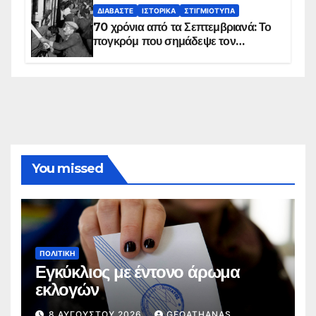
ΔΙΑΒΆΣΤΕ
ΙΣΤΟΡΙΚΆ
ΣΤΙΓΜΙΌΤΥΠΑ
70 χρόνια από τα Σεπτεμβριανά: Το
πογκρόμ που σημάδεψε τον
ελληνισμό της Κωνσταντινούπολης
You missed
ΠΟΛΙΤΙΚΉ
Εγκύκλιος με έντονο άρωμα
εκλογών
8 ΑΥΓΟΎΣΤΟΥ 2026
GEOATHANAS