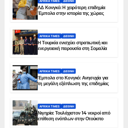
AFRIKA TIMES
ΔΙΕΘΝΉ
ΛΔ Κονγκό: Η χειρότερη επιδημία
Έμπολα στην ιστορία της χώρας
AFRIKA TIMES
ΔΙΕΘΝΉ
Η Τουρκία ενισχύει στρατιωτική και
ενεργειακή παρουσία στη Σομαλία
AFRIKA TIMES
ΔΙΕΘΝΉ
Έμπολα στο Κονγκό: Ανησυχία για
τη μεγάλη εξάπλωση της επιδημίας
AFRIKA TIMES
ΔΙΕΘΝΉ
Νιγηρία: Τουλάχιστον 14 νεκροί από
επίθεση ενόπλων στην Οτούκπο