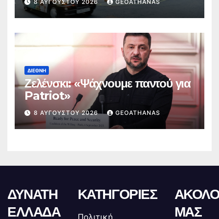
8 ΑΥΓΟΎΣΤΟΥ 2026
GEOATHANAS
ΔΙΕΘΝΉ
Ζελένσκι: «Ψάχνουμε παντού για
Patriot»
8 ΑΥΓΟΎΣΤΟΥ 2026
GEOATHANAS
ΔΥΝΑΤΗ
ΚΑΤΗΓΟΡΙΕΣ
ΑΚΟΛΟ
ΕΛΛΑΔΑ
ΜΑΣ
Πολιτική