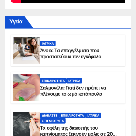
Yγεία
ΙΑΤΡΙΚΆ
Άνοια: Τα επαγγέλματα που
προστατεύουν τον εγκέφαλο
ΕΠΙΚΑΙΡΌΤΗΤΑ
ΙΑΤΡΙΚΆ
Σαλμονέλα: Γιατί δεν πρέπει να
πλένουμε το ωμό κοτόπουλο
ΔΙΑΒΆΣΤΕ
ΕΠΙΚΑΙΡΌΤΗΤΑ
ΙΑΤΡΙΚΆ
ΣΤΙΓΜΙΌΤΥΠΑ
Τα οφέλη της διακοπής του
καπνίσματος ξεκινούν μόλις σε 20