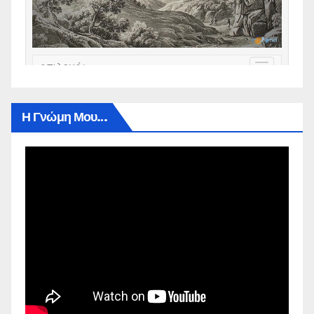
Η Γνώμη Μου…