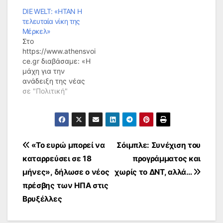
DIE WELT: «ΗΤΑΝ Η
τελευταία νίκη της
Μέρκελ»
Στο
https://www.athensvoi
ce.gr διαβάσαμε: «Η
μάχη για την
ανάδειξη της νέας
ηγεσίας στο
σε "Πολιτική"
Χριστιανοδημοκρατικ
ό κόμμα έδειξε ότι
συνεχίζεται η γραμμή
Μέρκελ», γράφει η
Die Welt
Πλοήγηση
«Το ευρώ μπορεί να
Σόιμπλε: Συνέχιση του
σχολιάζοντας την
καταρρεύσει σε 18
προγράμματος και
εκλογή της Ανεγκρετ
άρθρων
Κραμπ -
μήνες», δήλωσε ο νέος
χωρίς το ΔΝΤ, αλλά…
Καρενμπάουερ στην
πρέσβης των ΗΠΑ στις
προεδρία του CDU.
Βρυξέλλες
«Ηταν η τελευταία
νίκη της Μέρκελ»,
τονίζει η γερμανική