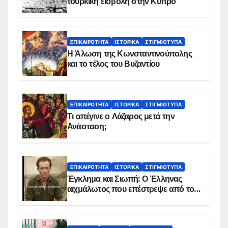
τουρκική εισβολή στην Κύπρο
ΕΠΙΚΑΙΡΌΤΗΤΑ
ΙΣΤΟΡΙΚΆ
ΣΤΙΓΜΙΌΤΥΠΑ
Η Άλωση της Κωνσταντινούπολης
και το τέλος του Βυζαντίου
ΕΠΙΚΑΙΡΌΤΗΤΑ
ΙΣΤΟΡΙΚΆ
ΣΤΙΓΜΙΌΤΥΠΑ
Τι απέγινε ο Λάζαρος μετά την
Ανάσταση;
ΕΠΙΚΑΙΡΌΤΗΤΑ
ΙΣΤΟΡΙΚΆ
ΣΤΙΓΜΙΌΤΥΠΑ
Έγκλημα και Σιωπή: Ο Έλληνας
αιχμάλωτος που επέστρεψε από το
Παραπέτασμα