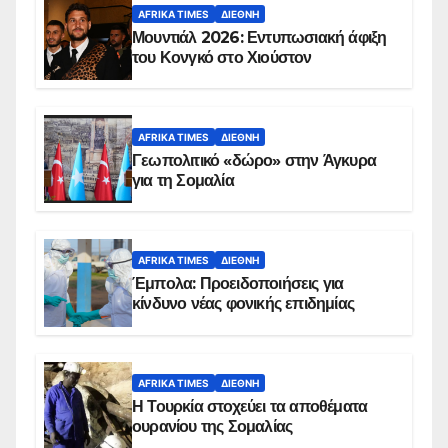
AFRIKA TIMES
ΔΙΕΘΝΉ
Μουντιάλ 2026: Εντυπωσιακή άφιξη
του Κονγκό στο Χιούστον
AFRIKA TIMES
ΔΙΕΘΝΉ
Γεωπολιτικό «δώρο» στην Άγκυρα
για τη Σομαλία
AFRIKA TIMES
ΔΙΕΘΝΉ
Έμπολα: Προειδοποιήσεις για
κίνδυνο νέας φονικής επιδημίας
AFRIKA TIMES
ΔΙΕΘΝΉ
Η Τουρκία στοχεύει τα αποθέματα
ουρανίου της Σομαλίας