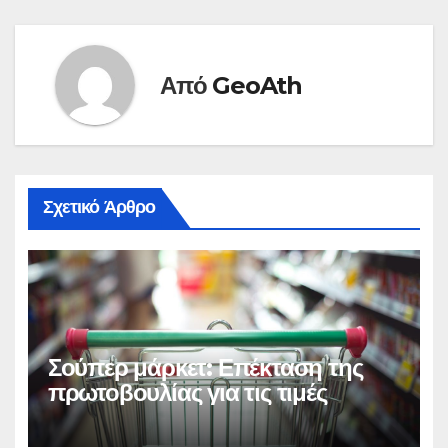
εφημερίδα. Για
«συνέχιση της
μητριαρχίας»…
Από
GeoAth
Σχετικό Άρθρο
Σούπερ μάρκετ: Επέκταση της
πρωτοβουλίας για τις τιμές