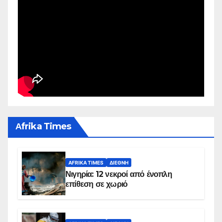
Αfrika Times
AFRIKA TIMES
ΔΙΕΘΝΉ
Νιγηρία: 12 νεκροί από ένοπλη
επίθεση σε χωριό