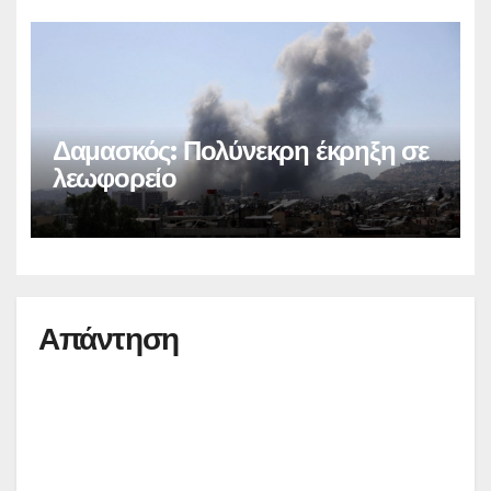
Δαμασκός: Πολύνεκρη έκρηξη σε
λεωφορείο
Απάντηση