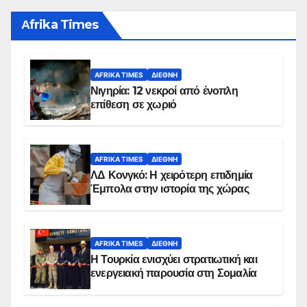
Αfrika Times
AFRIKA TIMES
ΔΙΕΘΝΉ
Νιγηρία: 12 νεκροί από ένοπλη
επίθεση σε χωριό
AFRIKA TIMES
ΔΙΕΘΝΉ
ΛΔ Κονγκό: Η χειρότερη επιδημία
Έμπολα στην ιστορία της χώρας
AFRIKA TIMES
ΔΙΕΘΝΉ
Η Τουρκία ενισχύει στρατιωτική και
ενεργειακή παρουσία στη Σομαλία