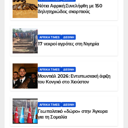
Νότια Αφρική:Συνελήφθη με 150
δηλητηριώδεις σκορπιούς
AFRIKA TIMES
ΔΙΕΘΝΉ
17 νεκροί αγρότες στη Νιγηρία
AFRIKA TIMES
ΔΙΕΘΝΉ
Μουντιάλ 2026: Εντυπωσιακή άφιξη
του Κονγκό στο Χιούστον
AFRIKA TIMES
ΔΙΕΘΝΉ
Γεωπολιτικό «δώρο» στην Άγκυρα
για τη Σομαλία