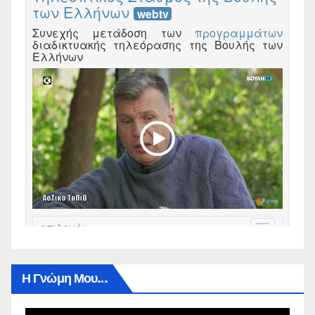
Η Γνώμη Μου…