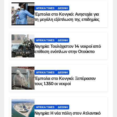
AFRIKA TIMES
ΔΙΕΘΝΉ
Έμπολα στο Κονγκό: Ανησυχία για
τη μεγάλη εξάπλωση της επιδημίας
AFRIKA TIMES
ΔΙΕΘΝΉ
Νιγηρία: Τουλάχιστον 14 νεκροί από
επίθεση ενόπλων στην Οτούκπο
AFRIKA TIMES
ΔΙΕΘΝΉ
Έμπολα στο Κονγκό: Ξεπέρασαν
τους 1.350 οι νεκροί
AFRIKA TIMES
ΔΙΕΘΝΉ
Νιγηρία: Η νέα πόλη στον Ατλαντικό