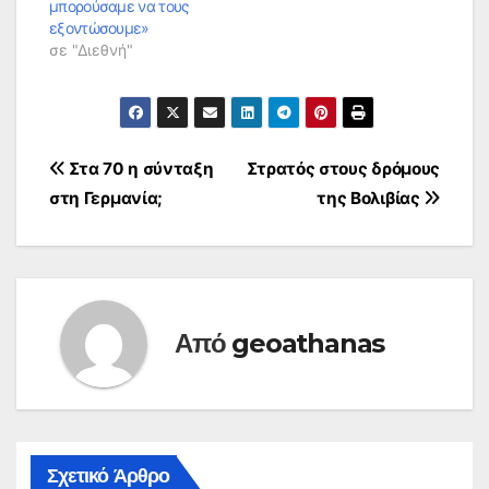
μπορούσαμε να τους
εξοντώσουμε»
σε "Διεθνή"
Πλοήγηση
Στα 70 η σύνταξη
Στρατός στους δρόμους
στη Γερμανία;
της Βολιβίας
άρθρων
Από
geoathanas
Σχετικό Άρθρο