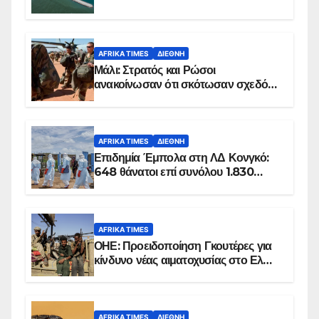
AFRIKA TIMES
ΔΙΕΘΝΉ
Μάλι: Στρατός και Ρώσοι
ανακοίνωσαν ότι σκότωσαν σχεδόν
100 τζιχαντιστές
AFRIKA TIMES
ΔΙΕΘΝΉ
Επιδημία Έμπολα στη ΛΔ Κονγκό:
648 θάνατοι επί συνόλου 1.830
επιβεβαιωμένων κρουσμάτων
AFRIKA TIMES
ΟΗΕ: Προειδοποίηση Γκουτέρες για
κίνδυνο νέας αιματοχυσίας στο Ελ
Ομπέιντ του Σουδάν
AFRIKA TIMES
ΔΙΕΘΝΉ