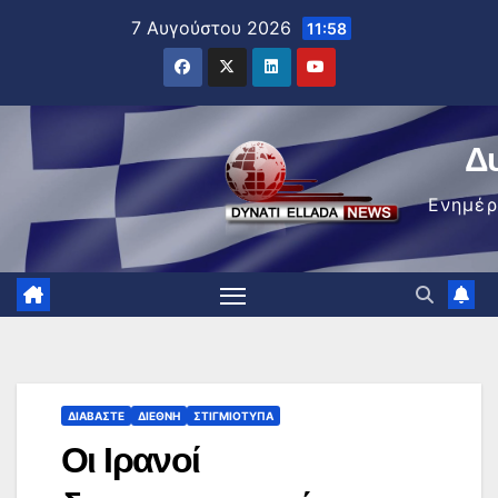
Μετάβαση
7 Αυγούστου 2026
11:58
στο
περιεχόμενο
Δ
Ενημέ
ΔΙΑΒΆΣΤΕ
ΔΙΕΘΝΉ
ΣΤΙΓΜΙΌΤΥΠΑ
Οι Ιρανοί