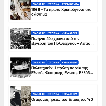
ΔΙΑΒΆΣΤΕ
ΙΣΤΟΡΙΚΆ
ΣΤΙΓΜΙΌΤΥΠΑ
1968 – Τα πρώτα Χριστούγεννα στο
διάστημα
ΔΙΑΒΆΣΤΕ
ΙΣΤΟΡΙΚΆ
ΚΥΡΙΑ ΑΡΘΡΑ
Πενήντα δύο χρόνια από την
εξέγερση του Πολυτεχνείου – Λεπτό
προς λεπτό η εισβολή – ΦΩΤΟ και
ΒΙΝΤΕΟ
ΔΙΑΒΆΣΤΕ
ΙΣΤΟΡΙΚΆ
ΚΥΡΙΑ ΑΡΘΡΑ
Πολυτεχνείο: Η πρώτη πορεία της
Εθνικής Φοιτητικής Ένωσης Ελλάδος
στις 17 Νοεμβρίου 1975 με την
αιματοβαμμένη σημαία
ΔΙΑΒΆΣΤΕ
ΙΣΤΟΡΙΚΆ
ΚΥΡΙΑ ΑΡΘΡΑ
Οι αφανείς ήρωες του Έπους του ’40