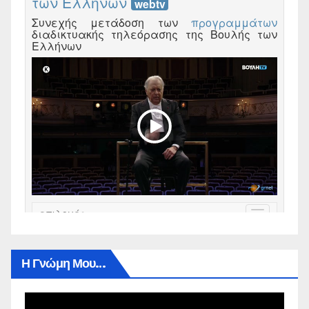
Η Γνώμη Μου…