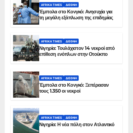
AFRIKA TIMES
ΔΙΕΘΝΉ
Έμπολα στο Κονγκό: Ανησυχία για
τη μεγάλη εξάπλωση της επιδημίας
AFRIKA TIMES
ΔΙΕΘΝΉ
Νιγηρία: Τουλάχιστον 14 νεκροί από
επίθεση ενόπλων στην Οτούκπο
AFRIKA TIMES
ΔΙΕΘΝΉ
Έμπολα στο Κονγκό: Ξεπέρασαν
τους 1.350 οι νεκροί
AFRIKA TIMES
ΔΙΕΘΝΉ
Νιγηρία: Η νέα πόλη στον Ατλαντικό