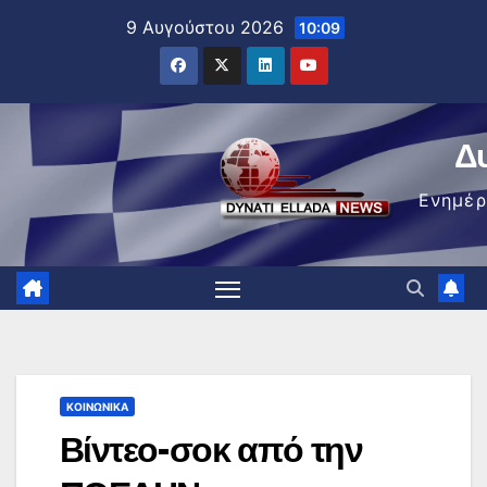
Μετάβαση
9 Αυγούστου 2026
10:09
στο
περιεχόμενο
Δ
Ενημέ
ΚΟΙΝΩΝΙΚΆ
Βίντεο-σοκ από την