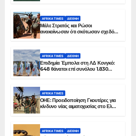
AFRIKA TIMES
ΔΙΕΘΝΉ
Μάλι: Στρατός και Ρώσοι
ανακοίνωσαν ότι σκότωσαν σχεδόν
100 τζιχαντιστές
AFRIKA TIMES
ΔΙΕΘΝΉ
Επιδημία Έμπολα στη ΛΔ Κονγκό:
648 θάνατοι επί συνόλου 1.830
επιβεβαιωμένων κρουσμάτων
AFRIKA TIMES
ΟΗΕ: Προειδοποίηση Γκουτέρες για
κίνδυνο νέας αιματοχυσίας στο Ελ
Ομπέιντ του Σουδάν
AFRIKA TIMES
ΔΙΕΘΝΉ