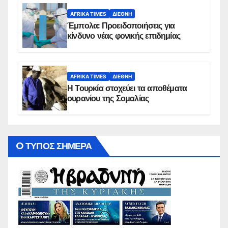
AFRIKA TIMES
ΔΙΕΘΝΉ
Έμπολα: Προειδοποιήσεις για
κίνδυνο νέας φονικής επιδημίας
AFRIKA TIMES
ΔΙΕΘΝΉ
Η Τουρκία στοχεύει τα αποθέματα
ουρανίου της Σομαλίας
O ΤΥΠΟΣ ΣΗΜΕΡΑ