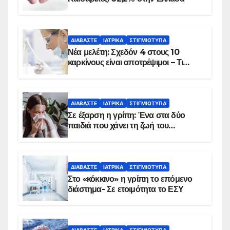
ΔΙΑΒΆΣΤΕ
ΙΑΤΡΙΚΆ
ΣΤΙΓΜΙΌΤΥΠΑ
Νέα μελέτη: Σχεδόν 4 στους 10
καρκίνους είναι αποτρέψιμοι – Τι
δείχνουν τα στοιχεία
ΔΙΑΒΆΣΤΕ
ΙΑΤΡΙΚΆ
ΣΤΙΓΜΙΌΤΥΠΑ
Σε έξαρση η γρίπη: Ένα στα δύο
παιδιά που χάνει τη ζωή του
αντιμετωπίζει υποκείμενο νόσημα –
Εμβολιασμό συνιστούν οι ειδικοί
ΔΙΑΒΆΣΤΕ
ΙΑΤΡΙΚΆ
ΣΤΙΓΜΙΌΤΥΠΑ
Στο «κόκκινο» η γρίπη το επόμενο
διάστημα- Σε ετοιμότητα το ΕΣΥ
ΔΙΑΒΆΣΤΕ
ΙΑΤΡΙΚΆ
ΣΤΙΓΜΙΌΤΥΠΑ