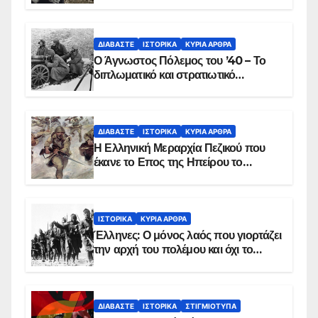
ΔΙΑΒΆΣΤΕ
ΙΣΤΟΡΙΚΆ
ΚΥΡΙΑ ΑΡΘΡΑ
Ο Άγνωστος Πόλεμος του ’40 – Το
διπλωματικό και στρατιωτικό
παρασκήνιο
ΔΙΑΒΆΣΤΕ
ΙΣΤΟΡΙΚΆ
ΚΥΡΙΑ ΑΡΘΡΑ
Η Ελληνική Μεραρχία Πεζικού που
έκανε το Επος της Ηπείρου το
χειμώνα του 1940
ΙΣΤΟΡΙΚΆ
ΚΥΡΙΑ ΑΡΘΡΑ
Έλληνες: Ο μόνος λαός που γιορτάζει
την αρχή του πολέμου και όχι το
τέλος του
ΔΙΑΒΆΣΤΕ
ΙΣΤΟΡΙΚΆ
ΣΤΙΓΜΙΌΤΥΠΑ