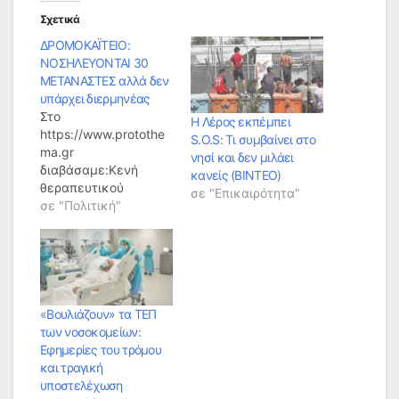
Σχετικά
ΔΡΟΜΟΚΑΪΤΕΙΟ:
ΝΟΣΗΛΕΥΟΝΤΑΙ 30
ΜΕΤΑΝΑΣΤΕΣ αλλά δεν
υπάρχει διερμηνέας
Στο
Η Λέρος εκπέμπει
https://www.protothe
S.O.S: Τι συμβαίνει στο
ma.gr
νησί και δεν μιλάει
διαβάσαμε:Κενή
κανείς (ΒΙΝΤΕΟ)
θεραπευτικού
σε "Επικαιρότητα"
περιεχομένου τείνει
σε "Πολιτική"
να είναι η νοσηλεία
μεταναστών στα
ψυχιατρικά
νοσοκομεία. Κι αυτό
διότι, όπως
καταγγέλλει η
«Βουλιάζουν» τα ΤΕΠ
Πανελλήνια
των νοσοκομείων:
Ομοσπονδία
Εφημερίες του τρόμου
Εργαζομένων
και τραγική
Δημόσιων
υποστελέχωση