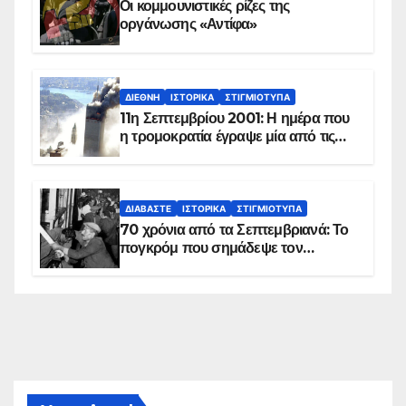
Οι κομμουνιστικές ρίζες της
οργάνωσης «Αντίφα»
ΔΙΕΘΝΉ
ΙΣΤΟΡΙΚΆ
ΣΤΙΓΜΙΌΤΥΠΑ
11η Σεπτεμβρίου 2001: Η ημέρα που
η τρομοκρατία έγραψε μία από τις
πιο μαύρες σελίδες στην ιστορία του
πλανήτη
ΔΙΑΒΆΣΤΕ
ΙΣΤΟΡΙΚΆ
ΣΤΙΓΜΙΌΤΥΠΑ
70 χρόνια από τα Σεπτεμβριανά: Το
πογκρόμ που σημάδεψε τον
ελληνισμό της Κωνσταντινούπολης