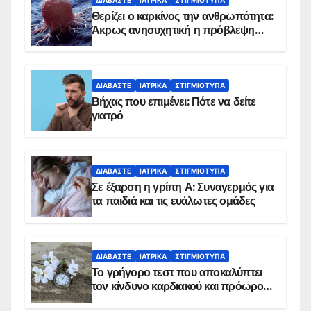
Θερίζει ο καρκίνος την ανθρωπότητα:
Άκρως ανησυχητική η πρόβλεψη…
ΔΙΑΒΆΣΤΕ
ΙΑΤΡΙΚΆ
ΣΤΙΓΜΙΌΤΥΠΑ
Βήχας που επιμένει: Πότε να δείτε
γιατρό
ΔΙΑΒΆΣΤΕ
ΙΑΤΡΙΚΆ
ΣΤΙΓΜΙΌΤΥΠΑ
Σε έξαρση η γρίπη Α: Συναγερμός για
τα παιδιά και τις ευάλωτες ομάδες
ΔΙΑΒΆΣΤΕ
ΙΑΤΡΙΚΆ
ΣΤΙΓΜΙΌΤΥΠΑ
Το γρήγορο τεστ που αποκαλύπτει
τον κίνδυνο καρδιακού και πρόωρου
θανάτου