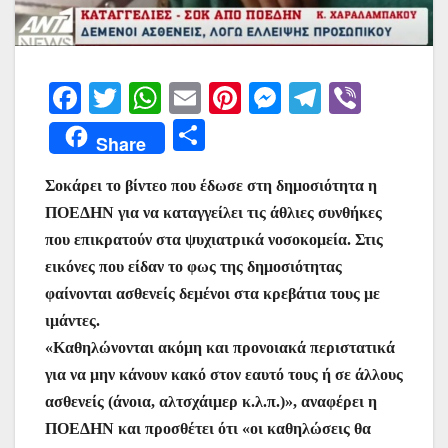
F
T
W
E
Pi
M
T
Vi
a
w
h
m
nt
e
el
b
Μ
Share
c
itt
at
ai
er
s
e
er
οι
e
er
s
l
e
s
gr
Σοκάρει το βίντεο που έδωσε στη δημοσιότητα η
ρ
ΠΟΕΔΗΝ για να καταγγείλει τις άθλιες συνθήκες
b
A
st
e
a
α
που επικρατούν στα ψυχιατρικά νοσοκομεία. Στις
o
p
n
m
σ
εικόνες που είδαν το φως της δημοσιότητας
o
p
g
τε
φαίνονται ασθενείς δεμένοι στα κρεβάτια τους με
k
er
ίτ
ιμάντες.
«Καθηλώνονται ακόμη και προνοιακά περιστατικά
ε
για να μην κάνουν κακό στον εαυτό τους ή σε άλλους
ασθενείς (άνοια, αλτσχάιμερ κ.λ.π.)», αναφέρει η
ΠΟΕΔΗΝ και προσθέτει ότι «οι καθηλώσεις θα