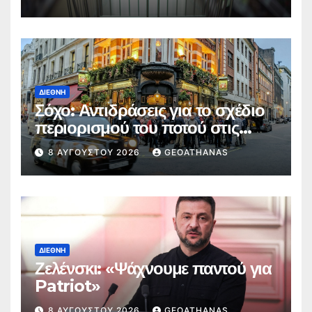
ΔΙΕΘΝΉ
Σόχο: Αντιδράσεις για το σχέδιο
περιορισμού του ποτού στις
παμπ
8 ΑΥΓΟΎΣΤΟΥ 2026
GEOATHANAS
ΔΙΕΘΝΉ
Ζελένσκι: «Ψάχνουμε παντού για
Patriot»
8 ΑΥΓΟΎΣΤΟΥ 2026
GEOATHANAS