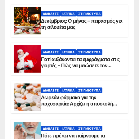
ΔΙΑΒΆΣΤΕ
ΙΑΤΡΙΚΆ
ΣΤΙΓΜΙΌΤΥΠΑ
Δεκέμβριος: Ο μήνας – πειρασμός για
τη σιλουέτα μας
ΔΙΑΒΆΣΤΕ
ΙΑΤΡΙΚΆ
ΣΤΙΓΜΙΌΤΥΠΑ
Γιατί αυξάνονται τα εμφράγματα στις
γιορτές – Πώς να μειώσετε τον
κίνδυνο, σύμφωνα με καρδιολόγο
ΔΙΑΒΆΣΤΕ
ΙΑΤΡΙΚΆ
ΣΤΙΓΜΙΌΤΥΠΑ
Δωρεάν φάρμακα για την
παχυσαρκία: Αρχίζει η αποστολή
sms για τους δικαιούχους – Οι
προϋποθέσεις ένταξης στο
πρόγραμμα
ΔΙΑΒΆΣΤΕ
ΙΑΤΡΙΚΆ
ΣΤΙΓΜΙΌΤΥΠΑ
Πότε πρέπει να παίρνουμε τα