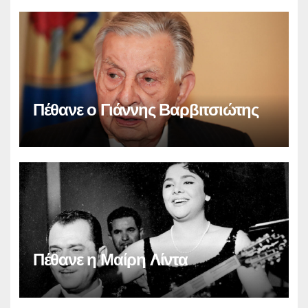
Πέθανε ο Γιάννης Βαρβιτσιώτης
Πέθανε η Μαίρη Λίντα