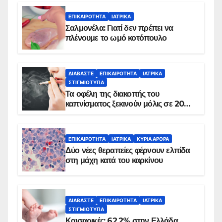
ΕΠΙΚΑΙΡΌΤΗΤΑ
ΙΑΤΡΙΚΆ
Σαλμονέλα: Γιατί δεν πρέπει να
πλένουμε το ωμό κοτόπουλο
ΔΙΑΒΆΣΤΕ
ΕΠΙΚΑΙΡΌΤΗΤΑ
ΙΑΤΡΙΚΆ
ΣΤΙΓΜΙΌΤΥΠΑ
Τα οφέλη της διακοπής του
καπνίσματος ξεκινούν μόλις σε 20
λεπτά
ΕΠΙΚΑΙΡΌΤΗΤΑ
ΙΑΤΡΙΚΆ
ΚΥΡΙΑ ΑΡΘΡΑ
Δύο νέες θεραπείες φέρνουν ελπίδα
στη μάχη κατά του καρκίνου
ΔΙΑΒΆΣΤΕ
ΕΠΙΚΑΙΡΌΤΗΤΑ
ΙΑΤΡΙΚΆ
ΣΤΙΓΜΙΌΤΥΠΑ
Καισαρικές: 62,2% στην Ελλάδα