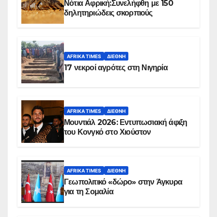
Νότια Αφρική:Συνελήφθη με 150
δηλητηριώδεις σκορπιούς
AFRIKA TIMES
ΔΙΕΘΝΉ
17 νεκροί αγρότες στη Νιγηρία
AFRIKA TIMES
ΔΙΕΘΝΉ
Μουντιάλ 2026: Εντυπωσιακή άφιξη
του Κονγκό στο Χιούστον
AFRIKA TIMES
ΔΙΕΘΝΉ
Γεωπολιτικό «δώρο» στην Άγκυρα
για τη Σομαλία