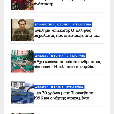
Ανάσταση;
ΕΠΙΚΑΙΡΌΤΗΤΑ
ΙΣΤΟΡΙΚΆ
ΣΤΙΓΜΙΌΤΥΠΑ
Έγκλημα και Σιωπή: Ο Έλληνας
αιχμάλωτος που επέστρεψε από το
Παραπέτασμα
ΔΙΑΒΆΣΤΕ
ΙΣΤΟΡΙΚΆ
ΣΤΙΓΜΙΌΤΥΠΑ
«Έχει κόκκινη σημαία και ανθρώπους
σίγουρα» – Η τελευταία συνομιλία
των ηρώων στα Ίμια, πριν τη
συντριβή του ελικοπτέρου
ΔΙΑΒΆΣΤΕ
ΙΣΤΟΡΙΚΆ
ΚΥΡΙΑ ΑΡΘΡΑ
Ίμια 30 χρόνια μετά: Τι συνέβη το
1996 και ο χάρτης ντοκουμέντο