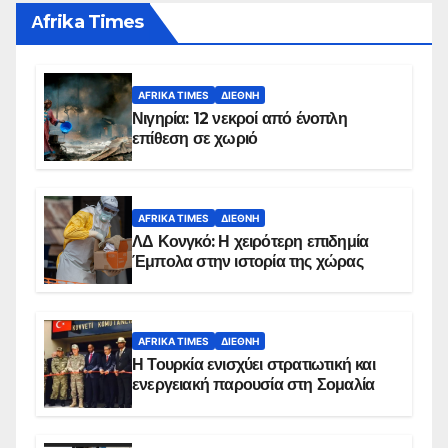
Αfrika Times
AFRIKA TIMES
ΔΙΕΘΝΉ
Νιγηρία: 12 νεκροί από ένοπλη
επίθεση σε χωριό
AFRIKA TIMES
ΔΙΕΘΝΉ
ΛΔ Κονγκό: Η χειρότερη επιδημία
Έμπολα στην ιστορία της χώρας
AFRIKA TIMES
ΔΙΕΘΝΉ
Η Τουρκία ενισχύει στρατιωτική και
ενεργειακή παρουσία στη Σομαλία