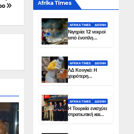
Αfrika Times
ερο
AFRIKA TIMES
ΔΙΕΘΝΉ
Νιγηρία: 12 νεκροί
από ένοπλη
επίθεση σε χωριό
AFRIKA TIMES
ΔΙΕΘΝΉ
ΛΔ Κονγκό: Η
χειρότερη
επιδημία Έμπολα
στην ιστορία της
χώρας
AFRIKA TIMES
ΔΙΕΘΝΉ
Η Τουρκία ενισχύει
στρατιωτική και
ενεργειακή
παρουσία στη
Σομαλία