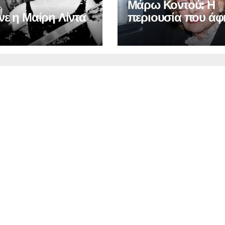
Μάρω Κοντού: Η
νε η Μαίρη Λίντα
περιουσία που άφ
πίσω της – Τα πο
που έπαιρνε από τ
επαναλήψεις των
ταινιών που έπαιξ