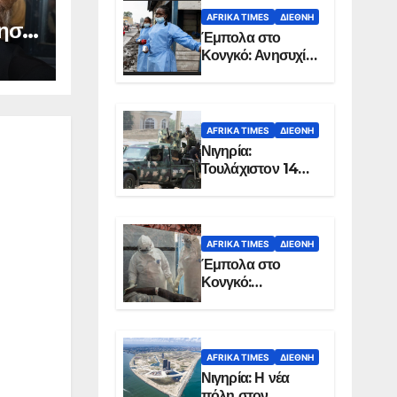
AFRIKA TIMES
ΔΙΕΘΝΉ
ησε
Έμπολα στο
σά
Κονγκό: Ανησυχία
ις
για τη μεγάλη
εξάπλωση της
επιδημίας
ε
AFRIKA TIMES
ΔΙΕΘΝΉ
Νιγηρία:
Τουλάχιστον 14
νεκροί από
επίθεση ενόπλων
στην Οτούκπο
AFRIKA TIMES
ΔΙΕΘΝΉ
Έμπολα στο
Κονγκό:
Ξεπέρασαν τους
1.350 οι νεκροί
AFRIKA TIMES
ΔΙΕΘΝΉ
Νιγηρία: Η νέα
πόλη στον