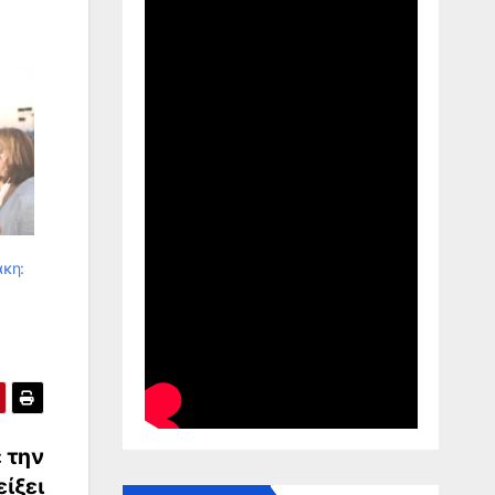
άκη:
 την
ίξει