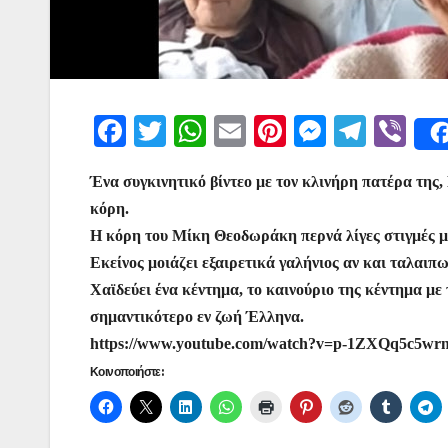
F
T
W
E
Pi
M
T
Vi
a
w
h
m
nt
e
el
b
Ένα συγκινητικό βίντεο με τον κλινήρη πατέρα της
c
itt
at
ai
er
s
e
er
κόρη.
e
er
s
l
e
s
gr
Η κόρη του Μίκη Θεοδωράκη περνά λίγες στιγμές με
b
A
st
e
a
Εκείνος μοιάζει εξαιρετικά γαλήνιος αν και ταλαιπ
o
p
n
m
Χαϊδεύει ένα κέντημα, το καινούριο της κέντημα με
o
p
g
σημαντικότερο εν ζωή Έλληνα.
https://www.youtube.com/watch?v=p-1ZXQq5c5wr
k
er
Κοινοποιήστε: