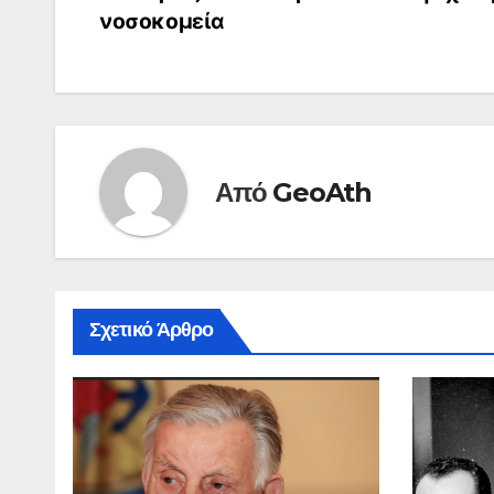
άρθρων
νοσοκομεία
Από
GeoAth
Σχετικό Άρθρο