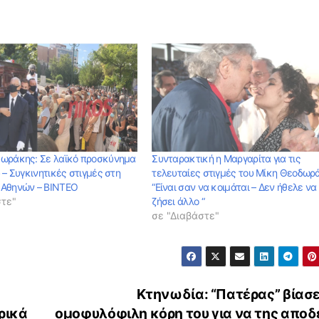
ωράκης: Σε λαϊκό προσκύνημα
Συνταρακτική η Μαργαρίτα για τις
 – Συγκινητικές στιγμές στη
τελευταίες στιγμές του Μίκη Θεοδωρ
 Αθηνών – ΒΙΝΤΕΟ
“Είναι σαν να κοιμάται – Δεν ήθελε να
στε"
ζήσει άλλο “
σε "Διαβάστε"
Κτηνωδία: “Πατέρας” βίασε
ρικά
ομοφυλόφιλη κόρη του για να της αποδε