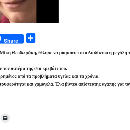
Μ
Share
οι
, Μίκη Θεοδωράκη, θέλησε να μοιραστεί στο Διαδίκτυο η μεγάλη 
ρ
α
 τον πατέρα της στο κρεβάτι του.
σ
ωρημένος από τα προβλήματα υγείας και τα χρόνια.
τε
 τρυφερότητα και χαμογελά. Ένα βίντεο απίστευτης αγάπης για το
ίτ
n
ε