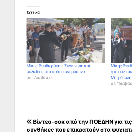
Σχετικά
Μίκης Θεοδωράκης: Συγκίνηση και
Μίκης Θεοδ
μελωδίες στο ετήσιο μνημόσυνο
η σορός του
σε "Διαβάστε"
Μητρόπολη
σε "Διαβά
Πλοήγηση
Βίντεο-σοκ από την ΠΟΕΔΗΝ για τις
συνθήκες που επικρατούν στα ψυχιατ