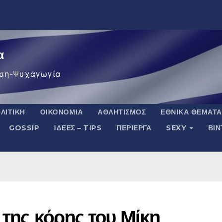
α
ση-Ψυχαγωγία
ΛΙΤΙΚΉ
ΟΙΚΟΝΟΜΊΑ
ΑΘΛΗΤΙΣΜΌΣ
ΕΘΝΙΚΆ ΘΈΜΑΤΑ
GOSSIP
ΙΔΈΕΣ – TIPS
ΠΕΡΊΕΡΓΑ
SEXY
ΒΙ
 της κόρης του Μίκη