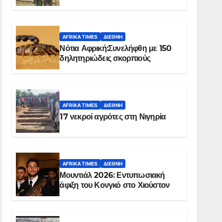
Ελ Ομπέιντ του Σουδάν
AFRIKA TIMES
ΔΙΕΘΝΉ
Νότια Αφρική:Συνελήφθη με 150
δηλητηριώδεις σκορπιούς
AFRIKA TIMES
ΔΙΕΘΝΉ
17 νεκροί αγρότες στη Νιγηρία
AFRIKA TIMES
ΔΙΕΘΝΉ
Μουντιάλ 2026: Εντυπωσιακή
άφιξη του Κονγκό στο Χιούστον