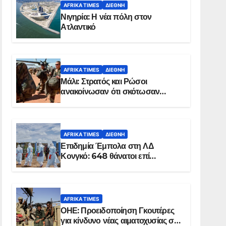
AFRIKA TIMES
ΔΙΕΘΝΉ
Νιγηρία: Η νέα πόλη στον
Ατλαντικό
AFRIKA TIMES
ΔΙΕΘΝΉ
Μάλι: Στρατός και Ρώσοι
ανακοίνωσαν ότι σκότωσαν
σχεδόν 100 τζιχαντιστές
AFRIKA TIMES
ΔΙΕΘΝΉ
Επιδημία Έμπολα στη ΛΔ
Κονγκό: 648 θάνατοι επί
συνόλου 1.830 επιβεβαιωμένων
κρουσμάτων
AFRIKA TIMES
ΟΗΕ: Προειδοποίηση Γκουτέρες
για κίνδυνο νέας αιματοχυσίας στο