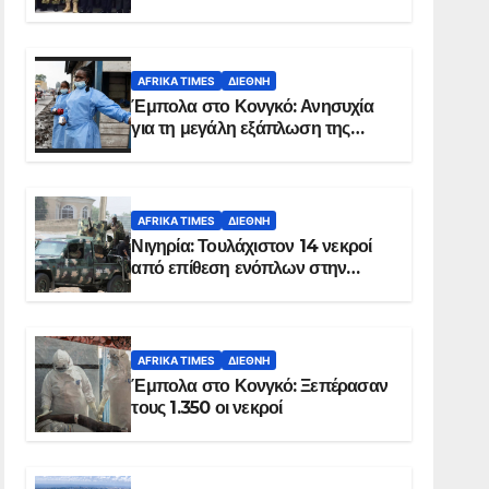
Σομαλία
AFRIKA TIMES
ΔΙΕΘΝΉ
Έμπολα στο Κονγκό: Ανησυχία
για τη μεγάλη εξάπλωση της
επιδημίας
AFRIKA TIMES
ΔΙΕΘΝΉ
Νιγηρία: Τουλάχιστον 14 νεκροί
από επίθεση ενόπλων στην
Οτούκπο
AFRIKA TIMES
ΔΙΕΘΝΉ
Έμπολα στο Κονγκό: Ξεπέρασαν
τους 1.350 οι νεκροί