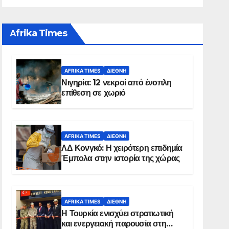
Αfrika Times
AFRIKA TIMES
ΔΙΕΘΝΉ
Νιγηρία: 12 νεκροί από ένοπλη
επίθεση σε χωριό
AFRIKA TIMES
ΔΙΕΘΝΉ
ΛΔ Κονγκό: Η χειρότερη επιδημία
Έμπολα στην ιστορία της χώρας
AFRIKA TIMES
ΔΙΕΘΝΉ
Η Τουρκία ενισχύει στρατιωτική
και ενεργειακή παρουσία στη