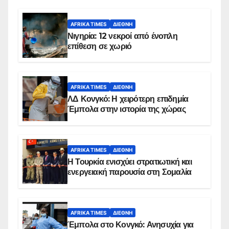
AFRIKA TIMES
ΔΙΕΘΝΉ
Νιγηρία: 12 νεκροί από ένοπλη
επίθεση σε χωριό
AFRIKA TIMES
ΔΙΕΘΝΉ
ΛΔ Κονγκό: Η χειρότερη επιδημία
Έμπολα στην ιστορία της χώρας
AFRIKA TIMES
ΔΙΕΘΝΉ
Η Τουρκία ενισχύει στρατιωτική και
ενεργειακή παρουσία στη Σομαλία
AFRIKA TIMES
ΔΙΕΘΝΉ
Έμπολα στο Κονγκό: Ανησυχία για