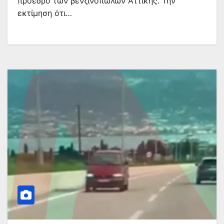
πρόεδρο των βενζινοπωλών Αττικής. Την
εκτίμηση ότι…