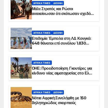
AFRIKA TIMES
ΔΙΕΘΝΉ
Μάλι: Στρατός και Ρώσοι
ανακοίνωσαν ότι σκότωσαν σχεδόν
100 τζιχαντιστές
AFRIKA TIMES
ΔΙΕΘΝΉ
Επιδημία Έμπολα στη ΛΔ Κονγκό:
648 θάνατοι επί συνόλου 1.830
επιβεβαιωμένων κρουσμάτων
AFRIKA TIMES
ΟΗΕ: Προειδοποίηση Γκουτέρες για
κίνδυνο νέας αιματοχυσίας στο Ελ
Ομπέιντ του Σουδάν
AFRIKA TIMES
ΔΙΕΘΝΉ
Νότια Αφρική:Συνελήφθη με 150
δηλητηριώδεις σκορπιούς