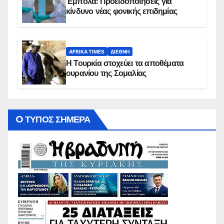
Έμπολα: Προειδοποιήσεις για
κίνδυνο νέας φονικής επιδημίας
AFRIKA TIMES
ΔΙΕΘΝΉ
Η Τουρκία στοχεύει τα αποθέματα
ουρανίου της Σομαλίας
O ΤΥΠΟΣ ΣΗΜΕΡΑ