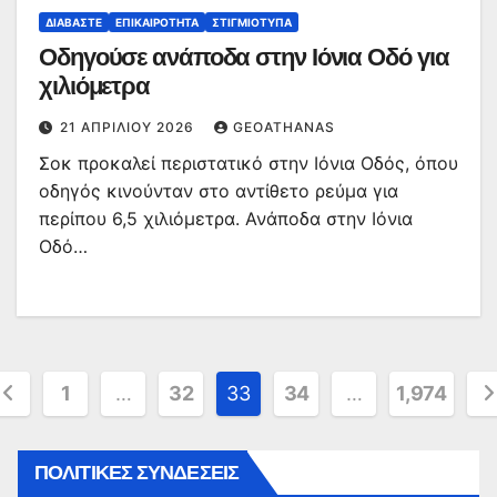
ΔΙΑΒΆΣΤΕ
ΕΠΙΚΑΙΡΌΤΗΤΑ
ΣΤΙΓΜΙΌΤΥΠΑ
Οδηγούσε ανάποδα στην Ιόνια Οδό για
χιλιόμετρα
21 ΑΠΡΙΛΊΟΥ 2026
GEOATHANAS
Σοκ προκαλεί περιστατικό στην Ιόνια Οδός, όπου
οδηγός κινούνταν στο αντίθετο ρεύμα για
περίπου 6,5 χιλιόμετρα. Ανάποδα στην Ιόνια
Οδό…
ελιδοποίηση
1
…
32
33
34
…
1,974
ρθρων
ΠΟΛΙΤΙΚΕΣ ΣΥΝΔΕΣΕΙΣ