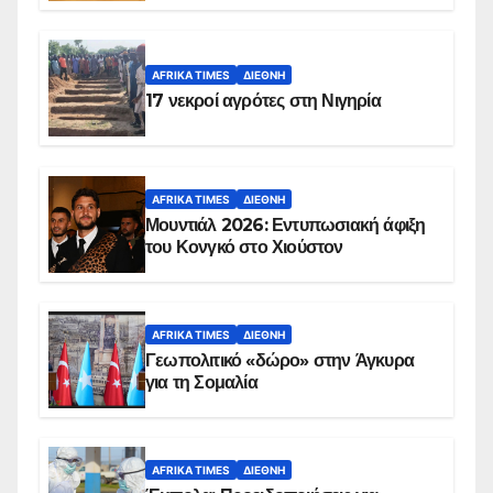
AFRIKA TIMES
ΔΙΕΘΝΉ
17 νεκροί αγρότες στη Νιγηρία
AFRIKA TIMES
ΔΙΕΘΝΉ
Μουντιάλ 2026: Εντυπωσιακή άφιξη
του Κονγκό στο Χιούστον
AFRIKA TIMES
ΔΙΕΘΝΉ
Γεωπολιτικό «δώρο» στην Άγκυρα
για τη Σομαλία
AFRIKA TIMES
ΔΙΕΘΝΉ