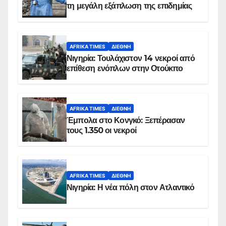
τη μεγάλη εξάπλωση της επιδημίας
AFRIKA TIMES
ΔΙΕΘΝΉ
Νιγηρία: Τουλάχιστον 14 νεκροί από
επίθεση ενόπλων στην Οτούκπο
AFRIKA TIMES
ΔΙΕΘΝΉ
Έμπολα στο Κονγκό: Ξεπέρασαν
τους 1.350 οι νεκροί
AFRIKA TIMES
ΔΙΕΘΝΉ
Νιγηρία: Η νέα πόλη στον Ατλαντικό