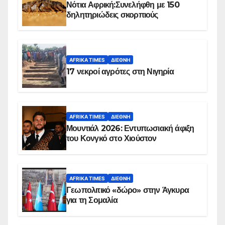
Νότια Αφρική:Συνελήφθη με 150
δηλητηριώδεις σκορπιούς
AFRIKA TIMES
ΔΙΕΘΝΉ
17 νεκροί αγρότες στη Νιγηρία
AFRIKA TIMES
ΔΙΕΘΝΉ
Μουντιάλ 2026: Εντυπωσιακή άφιξη
του Κονγκό στο Χιούστον
AFRIKA TIMES
ΔΙΕΘΝΉ
Γεωπολιτικό «δώρο» στην Άγκυρα
για τη Σομαλία