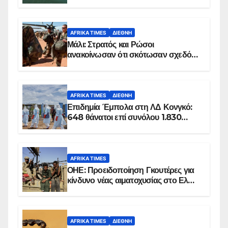
AFRIKA TIMES
ΔΙΕΘΝΉ
Μάλι: Στρατός και Ρώσοι
ανακοίνωσαν ότι σκότωσαν σχεδόν
100 τζιχαντιστές
AFRIKA TIMES
ΔΙΕΘΝΉ
Επιδημία Έμπολα στη ΛΔ Κονγκό:
648 θάνατοι επί συνόλου 1.830
επιβεβαιωμένων κρουσμάτων
AFRIKA TIMES
ΟΗΕ: Προειδοποίηση Γκουτέρες για
κίνδυνο νέας αιματοχυσίας στο Ελ
Ομπέιντ του Σουδάν
AFRIKA TIMES
ΔΙΕΘΝΉ