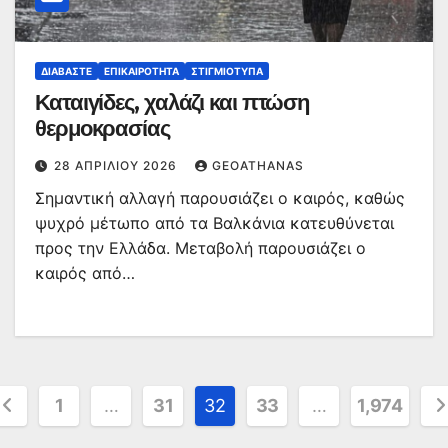
ΔΙΑΒΆΣΤΕ
ΕΠΙΚΑΙΡΌΤΗΤΑ
ΣΤΙΓΜΙΌΤΥΠΑ
Καταιγίδες, χαλάζι και πτώση
θερμοκρασίας
28 ΑΠΡΙΛΊΟΥ 2026
GEOATHANAS
Σημαντική αλλαγή παρουσιάζει ο καιρός, καθώς
ψυχρό μέτωπο από τα Βαλκάνια κατευθύνεται
προς την Ελλάδα. Μεταβολή παρουσιάζει ο
καιρός από…
ελιδοποίηση
1
…
31
32
33
…
1,974
ρθρων