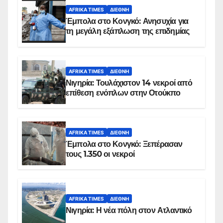
AFRIKA TIMES
ΔΙΕΘΝΉ
Έμπολα στο Κονγκό: Ανησυχία για
τη μεγάλη εξάπλωση της επιδημίας
AFRIKA TIMES
ΔΙΕΘΝΉ
Νιγηρία: Τουλάχιστον 14 νεκροί από
επίθεση ενόπλων στην Οτούκπο
AFRIKA TIMES
ΔΙΕΘΝΉ
Έμπολα στο Κονγκό: Ξεπέρασαν
τους 1.350 οι νεκροί
AFRIKA TIMES
ΔΙΕΘΝΉ
Νιγηρία: Η νέα πόλη στον Ατλαντικό