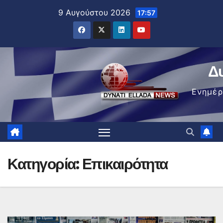
Μετάβαση
9 Αυγούστου 2026
17:57
στο
περιεχόμενο
Δ
Ενημέ
Κατηγορία:
Επικαιρότητα