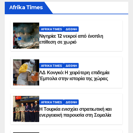
Αfrika Times
AFRIKA TIMES
ΔΙΕΘΝΉ
Νιγηρία: 12 νεκροί από ένοπλη
επίθεση σε χωριό
AFRIKA TIMES
ΔΙΕΘΝΉ
ΛΔ Κονγκό: Η χειρότερη επιδημία
Έμπολα στην ιστορία της χώρας
AFRIKA TIMES
ΔΙΕΘΝΉ
Η Τουρκία ενισχύει στρατιωτική και
ενεργειακή παρουσία στη Σομαλία