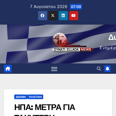
Μετάβαση
7 Αυγούστου 2026
07:09
στο
περιεχόμενο
Δ
Ενημέ
ΔΙΕΘΝΉ
ΠΟΛΙΤΙΚΉ
ΗΠΑ: ΜΕΤΡΑ ΓΙΑ