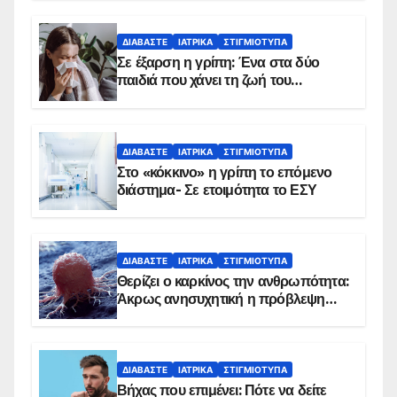
ΔΙΑΒΆΣΤΕ
ΙΑΤΡΙΚΆ
ΣΤΙΓΜΙΌΤΥΠΑ
Σε έξαρση η γρίπη: Ένα στα δύο
παιδιά που χάνει τη ζωή του
αντιμετωπίζει υποκείμενο νόσημα –
Εμβολιασμό συνιστούν οι ειδικοί
ΔΙΑΒΆΣΤΕ
ΙΑΤΡΙΚΆ
ΣΤΙΓΜΙΌΤΥΠΑ
Στο «κόκκινο» η γρίπη το επόμενο
διάστημα- Σε ετοιμότητα το ΕΣΥ
ΔΙΑΒΆΣΤΕ
ΙΑΤΡΙΚΆ
ΣΤΙΓΜΙΌΤΥΠΑ
Θερίζει ο καρκίνος την ανθρωπότητα:
Άκρως ανησυχητική η πρόβλεψη…
ΔΙΑΒΆΣΤΕ
ΙΑΤΡΙΚΆ
ΣΤΙΓΜΙΌΤΥΠΑ
Βήχας που επιμένει: Πότε να δείτε