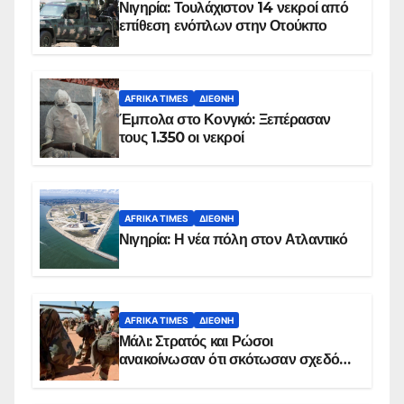
Νιγηρία: Τουλάχιστον 14 νεκροί από
επίθεση ενόπλων στην Οτούκπο
AFRIKA TIMES
ΔΙΕΘΝΉ
Έμπολα στο Κονγκό: Ξεπέρασαν
τους 1.350 οι νεκροί
AFRIKA TIMES
ΔΙΕΘΝΉ
Νιγηρία: Η νέα πόλη στον Ατλαντικό
AFRIKA TIMES
ΔΙΕΘΝΉ
Μάλι: Στρατός και Ρώσοι
ανακοίνωσαν ότι σκότωσαν σχεδόν
100 τζιχαντιστές