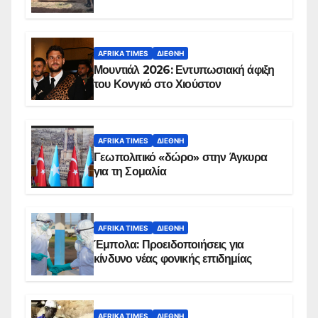
AFRIKA TIMES
ΔΙΕΘΝΉ
Μουντιάλ 2026: Εντυπωσιακή άφιξη
του Κονγκό στο Χιούστον
AFRIKA TIMES
ΔΙΕΘΝΉ
Γεωπολιτικό «δώρο» στην Άγκυρα
για τη Σομαλία
AFRIKA TIMES
ΔΙΕΘΝΉ
Έμπολα: Προειδοποιήσεις για
κίνδυνο νέας φονικής επιδημίας
AFRIKA TIMES
ΔΙΕΘΝΉ