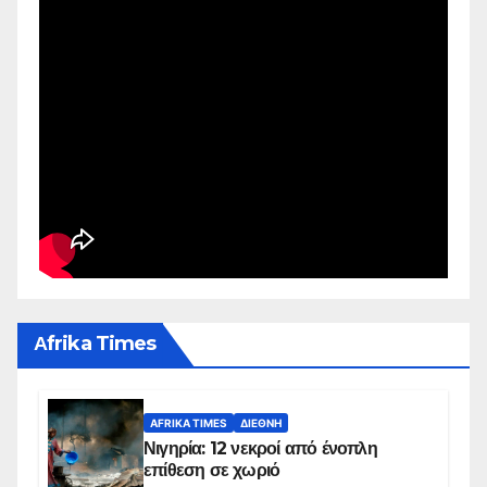
Αfrika Times
AFRIKA TIMES
ΔΙΕΘΝΉ
Νιγηρία: 12 νεκροί από ένοπλη
επίθεση σε χωριό