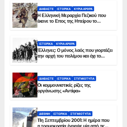
ΔΙΑΒΆΣΤΕ
ΙΣΤΟΡΙΚΆ
ΚΥΡΙΑ ΑΡΘΡΑ
Η Ελληνική Μεραρχία Πεζικού που
έκανε το Επος της Ηπείρου το
χειμώνα του 1940
ΙΣΤΟΡΙΚΆ
ΚΥΡΙΑ ΑΡΘΡΑ
Έλληνες: Ο μόνος λαός που γιορτάζει
την αρχή του πολέμου και όχι το
τέλος του
ΔΙΑΒΆΣΤΕ
ΙΣΤΟΡΙΚΆ
ΣΤΙΓΜΙΌΤΥΠΑ
Οι κομμουνιστικές ρίζες της
οργάνωσης «Αντίφα»
ΔΙΕΘΝΉ
ΙΣΤΟΡΙΚΆ
ΣΤΙΓΜΙΌΤΥΠΑ
11η Σεπτεμβρίου 2001: Η ημέρα που
η τρομοκρατία έγραψε μία από τις