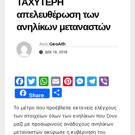
ΤΑΧΥΤΕΡΗ
απελευθέρωση των
ανηλίκων μεταναστών
Από
GeoAth
ΔΕΚ 19, 2018
F
T
W
E
Pi
M
T
Vi
a
w
h
m
nt
e
el
b
Μ
Share
c
itt
at
ai
er
s
e
er
οι
e
er
s
l
e
s
gr
Το μέτρο που προέβλεπε εκτενείς ελέγχους
ρ
των στοιχείων όλων των ενηλίκων που ζουν
b
A
st
e
a
α
μαζί με προσωρινούς ανάδοχους ανηλίκων
o
p
n
m
σ
μεταναστών ακύρωσε η κυβέρνηση του