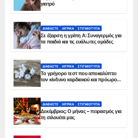
γιατρό
ΔΙΑΒΆΣΤΕ
ΙΑΤΡΙΚΆ
ΣΤΙΓΜΙΌΤΥΠΑ
Σε έξαρση η γρίπη Α: Συναγερμός για
τα παιδιά και τις ευάλωτες ομάδες
ΔΙΑΒΆΣΤΕ
ΙΑΤΡΙΚΆ
ΣΤΙΓΜΙΌΤΥΠΑ
Το γρήγορο τεστ που αποκαλύπτει
τον κίνδυνο καρδιακού και πρόωρου
θανάτου
ΔΙΑΒΆΣΤΕ
ΙΑΤΡΙΚΆ
ΣΤΙΓΜΙΌΤΥΠΑ
Δεκέμβριος: Ο μήνας – πειρασμός για
τη σιλουέτα μας