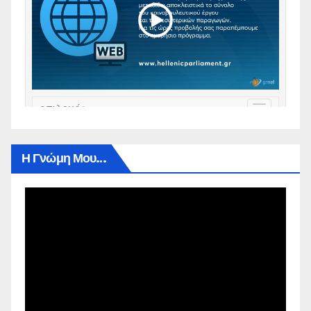
Η Γνώμη Μου…