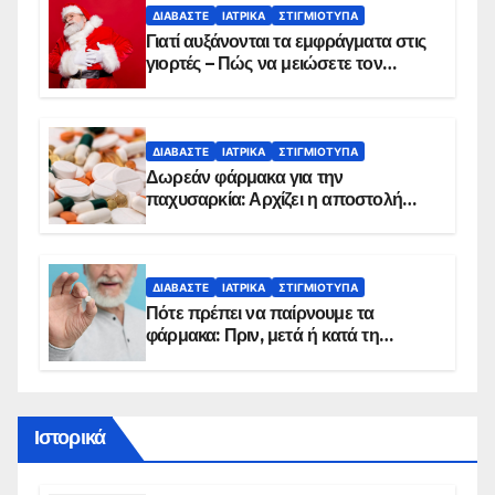
ΔΙΑΒΆΣΤΕ
ΙΑΤΡΙΚΆ
ΣΤΙΓΜΙΌΤΥΠΑ
Γιατί αυξάνονται τα εμφράγματα στις
γιορτές – Πώς να μειώσετε τον
κίνδυνο, σύμφωνα με καρδιολόγο
ΔΙΑΒΆΣΤΕ
ΙΑΤΡΙΚΆ
ΣΤΙΓΜΙΌΤΥΠΑ
Δωρεάν φάρμακα για την
παχυσαρκία: Αρχίζει η αποστολή
sms για τους δικαιούχους – Οι
προϋποθέσεις ένταξης στο
πρόγραμμα
ΔΙΑΒΆΣΤΕ
ΙΑΤΡΙΚΆ
ΣΤΙΓΜΙΌΤΥΠΑ
Πότε πρέπει να παίρνουμε τα
φάρμακα: Πριν, μετά ή κατά τη
διάρκεια του φαγητού;
Ιστορικά