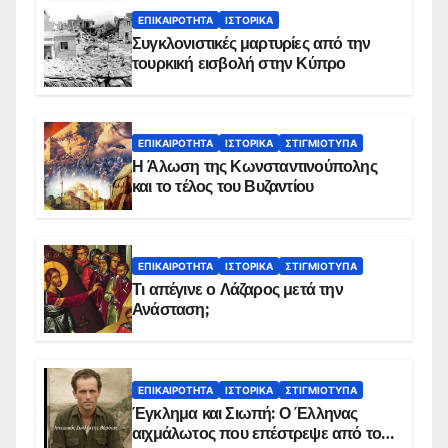
ΕΠΙΚΑΙΡΌΤΗΤΑ
ΙΣΤΟΡΙΚΆ
Συγκλονιστικές μαρτυρίες από την
τουρκική εισβολή στην Κύπρο
ΕΠΙΚΑΙΡΌΤΗΤΑ
ΙΣΤΟΡΙΚΆ
ΣΤΙΓΜΙΌΤΥΠΑ
Η Άλωση της Κωνσταντινούπολης
και το τέλος του Βυζαντίου
ΕΠΙΚΑΙΡΌΤΗΤΑ
ΙΣΤΟΡΙΚΆ
ΣΤΙΓΜΙΌΤΥΠΑ
Τι απέγινε ο Λάζαρος μετά την
Ανάσταση;
ΕΠΙΚΑΙΡΌΤΗΤΑ
ΙΣΤΟΡΙΚΆ
ΣΤΙΓΜΙΌΤΥΠΑ
Έγκλημα και Σιωπή: Ο Έλληνας
αιχμάλωτος που επέστρεψε από το