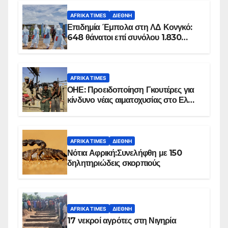
AFRIKA TIMES
ΔΙΕΘΝΉ
Επιδημία Έμπολα στη ΛΔ Κονγκό:
648 θάνατοι επί συνόλου 1.830
επιβεβαιωμένων κρουσμάτων
AFRIKA TIMES
ΟΗΕ: Προειδοποίηση Γκουτέρες για
κίνδυνο νέας αιματοχυσίας στο Ελ
Ομπέιντ του Σουδάν
AFRIKA TIMES
ΔΙΕΘΝΉ
Νότια Αφρική:Συνελήφθη με 150
δηλητηριώδεις σκορπιούς
AFRIKA TIMES
ΔΙΕΘΝΉ
17 νεκροί αγρότες στη Νιγηρία