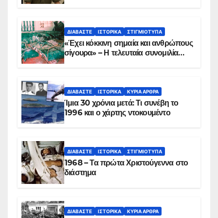
Παραπέτασμα
ΔΙΑΒΆΣΤΕ
ΙΣΤΟΡΙΚΆ
ΣΤΙΓΜΙΌΤΥΠΑ
«Έχει κόκκινη σημαία και ανθρώπους
σίγουρα» – Η τελευταία συνομιλία
των ηρώων στα Ίμια, πριν τη
συντριβή του ελικοπτέρου
ΔΙΑΒΆΣΤΕ
ΙΣΤΟΡΙΚΆ
ΚΥΡΙΑ ΑΡΘΡΑ
Ίμια 30 χρόνια μετά: Τι συνέβη το
1996 και ο χάρτης ντοκουμέντο
ΔΙΑΒΆΣΤΕ
ΙΣΤΟΡΙΚΆ
ΣΤΙΓΜΙΌΤΥΠΑ
1968 – Τα πρώτα Χριστούγεννα στο
διάστημα
ΔΙΑΒΆΣΤΕ
ΙΣΤΟΡΙΚΆ
ΚΥΡΙΑ ΑΡΘΡΑ