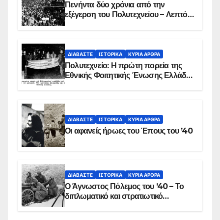
Πενήντα δύο χρόνια από την
εξέγερση του Πολυτεχνείου – Λεπτό
προς λεπτό η εισβολή – ΦΩΤΟ και
ΒΙΝΤΕΟ
ΔΙΑΒΆΣΤΕ
ΙΣΤΟΡΙΚΆ
ΚΥΡΙΑ ΑΡΘΡΑ
Πολυτεχνείο: Η πρώτη πορεία της
Εθνικής Φοιτητικής Ένωσης Ελλάδος
στις 17 Νοεμβρίου 1975 με την
αιματοβαμμένη σημαία
ΔΙΑΒΆΣΤΕ
ΙΣΤΟΡΙΚΆ
ΚΥΡΙΑ ΑΡΘΡΑ
Οι αφανείς ήρωες του Έπους του ’40
ΔΙΑΒΆΣΤΕ
ΙΣΤΟΡΙΚΆ
ΚΥΡΙΑ ΑΡΘΡΑ
Ο Άγνωστος Πόλεμος του ’40 – Το
διπλωματικό και στρατιωτικό
παρασκήνιο