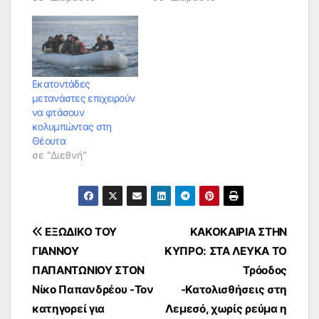
Εκατοντάδες
μετανάστες επιχειρούν
να φτάσουν
κολυμπώντας στη
Θέουτα
σε "Διεθνή"
Πλοήγηση
ΕΞΩΔΙΚΟ ΤΟΥ
ΚΑΚΟΚΑΙΡΙΑ ΣΤΗΝ
ΓΙΑΝΝΟΥ
ΚΥΠΡΟ: ΣΤΑ ΛΕΥΚΑ ΤΟ
άρθρων
ΠΑΠΑΝΤΩΝΙΟΥ ΣΤΟΝ
Τρόοδος
Νίκο Παπανδρέου -Τον
-Κατολισθήσεις στη
κατηγορεί για
Λεμεσό, χωρίς ρεύμα η