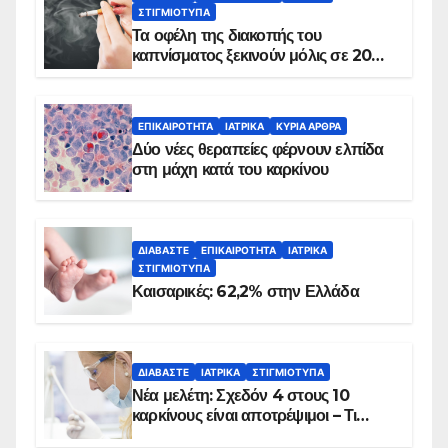
ΣΤΙΓΜΙΌΤΥΠΑ
Τα οφέλη της διακοπής του
καπνίσματος ξεκινούν μόλις σε 20
λεπτά
ΕΠΙΚΑΙΡΌΤΗΤΑ
ΙΑΤΡΙΚΆ
ΚΥΡΙΑ ΑΡΘΡΑ
Δύο νέες θεραπείες φέρνουν ελπίδα
στη μάχη κατά του καρκίνου
ΔΙΑΒΆΣΤΕ
ΕΠΙΚΑΙΡΌΤΗΤΑ
ΙΑΤΡΙΚΆ
ΣΤΙΓΜΙΌΤΥΠΑ
Καισαρικές: 62,2% στην Ελλάδα
ΔΙΑΒΆΣΤΕ
ΙΑΤΡΙΚΆ
ΣΤΙΓΜΙΌΤΥΠΑ
Νέα μελέτη: Σχεδόν 4 στους 10
καρκίνους είναι αποτρέψιμοι – Τι
δείχνουν τα στοιχεία