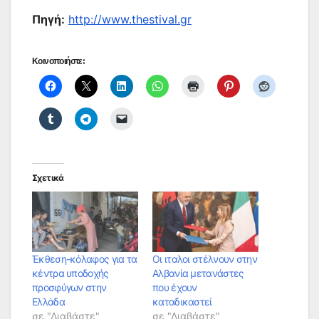
Πηγή:
http://www.thestival.gr
Κοινοποιήστε:
Σχετικά
Έκθεση-κόλαφος για τα
Οι ιταλοι στέλνουν στην
κέντρα υποδοχής
Αλβανία μετανάστες
προσφύγων στην
που έχουν
Ελλάδα
καταδικαστεί
σε "Διαβάστε"
σε "Διαβάστε"