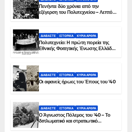
Πενήντα δύο χρόνια από την
εξέγερση του Πολυτεχνείου – Λεπτό
προς λεπτό η εισβολή – ΦΩΤΟ και
ΒΙΝΤΕΟ
ΔΙΑΒΆΣΤΕ
ΙΣΤΟΡΙΚΆ
ΚΥΡΙΑ ΑΡΘΡΑ
Πολυτεχνείο: Η πρώτη πορεία της
Εθνικής Φοιτητικής Ένωσης Ελλάδος
στις 17 Νοεμβρίου 1975 με την
αιματοβαμμένη σημαία
ΔΙΑΒΆΣΤΕ
ΙΣΤΟΡΙΚΆ
ΚΥΡΙΑ ΑΡΘΡΑ
Οι αφανείς ήρωες του Έπους του ’40
ΔΙΑΒΆΣΤΕ
ΙΣΤΟΡΙΚΆ
ΚΥΡΙΑ ΑΡΘΡΑ
Ο Άγνωστος Πόλεμος του ’40 – Το
διπλωματικό και στρατιωτικό
παρασκήνιο