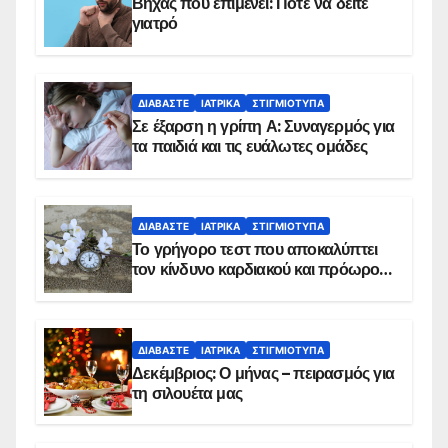
Βήχας που επιμένει: Πότε να δείτε
γιατρό
ΔΙΑΒΆΣΤΕ
ΙΑΤΡΙΚΆ
ΣΤΙΓΜΙΌΤΥΠΑ
Σε έξαρση η γρίπη Α: Συναγερμός για
τα παιδιά και τις ευάλωτες ομάδες
ΔΙΑΒΆΣΤΕ
ΙΑΤΡΙΚΆ
ΣΤΙΓΜΙΌΤΥΠΑ
Το γρήγορο τεστ που αποκαλύπτει
τον κίνδυνο καρδιακού και πρόωρου
θανάτου
ΔΙΑΒΆΣΤΕ
ΙΑΤΡΙΚΆ
ΣΤΙΓΜΙΌΤΥΠΑ
Δεκέμβριος: Ο μήνας – πειρασμός για
τη σιλουέτα μας