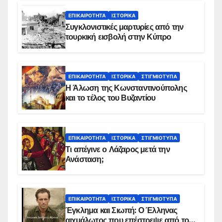
ΕΠΙΚΑΙΡΌΤΗΤΑ
ΙΣΤΟΡΙΚΆ
Συγκλονιστικές μαρτυρίες από την
τουρκική εισβολή στην Κύπρο
ΕΠΙΚΑΙΡΌΤΗΤΑ
ΙΣΤΟΡΙΚΆ
ΣΤΙΓΜΙΌΤΥΠΑ
Η Άλωση της Κωνσταντινούπολης
και το τέλος του Βυζαντίου
ΕΠΙΚΑΙΡΌΤΗΤΑ
ΙΣΤΟΡΙΚΆ
ΣΤΙΓΜΙΌΤΥΠΑ
Τι απέγινε ο Λάζαρος μετά την
Ανάσταση;
ΕΠΙΚΑΙΡΌΤΗΤΑ
ΙΣΤΟΡΙΚΆ
ΣΤΙΓΜΙΌΤΥΠΑ
Έγκλημα και Σιωπή: Ο Έλληνας
αιχμάλωτος που επέστρεψε από το