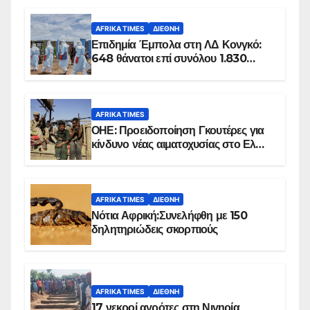
AFRIKA TIMES
ΔΙΕΘΝΉ
Επιδημία Έμπολα στη ΛΔ Κονγκό:
648 θάνατοι επί συνόλου 1.830
επιβεβαιωμένων κρουσμάτων
AFRIKA TIMES
ΟΗΕ: Προειδοποίηση Γκουτέρες για
κίνδυνο νέας αιματοχυσίας στο Ελ
Ομπέιντ του Σουδάν
AFRIKA TIMES
ΔΙΕΘΝΉ
Νότια Αφρική:Συνελήφθη με 150
δηλητηριώδεις σκορπιούς
AFRIKA TIMES
ΔΙΕΘΝΉ
17 νεκροί αγρότες στη Νιγηρία