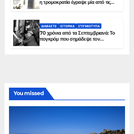
η τρομοκρατία έγραψε μία από τις
πιο μαύρες σελίδες στην ιστορία του
πλανήτη
ΔΙΑΒΆΣΤΕ
ΙΣΤΟΡΙΚΆ
ΣΤΙΓΜΙΌΤΥΠΑ
70 χρόνια από τα Σεπτεμβριανά: Το
πογκρόμ που σημάδεψε τον
ελληνισμό της Κωνσταντινούπολης
You missed