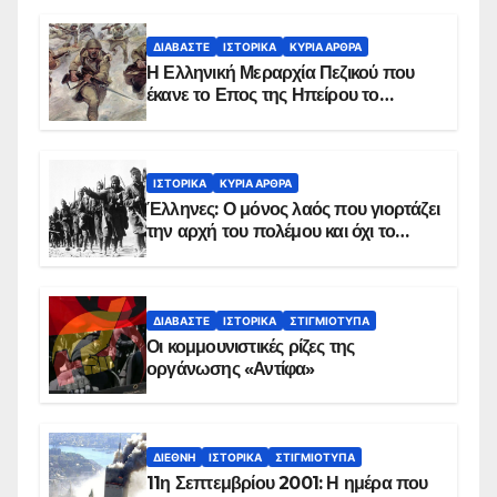
ΔΙΑΒΆΣΤΕ
ΙΣΤΟΡΙΚΆ
ΚΥΡΙΑ ΑΡΘΡΑ
Η Ελληνική Μεραρχία Πεζικού που
έκανε το Επος της Ηπείρου το
χειμώνα του 1940
ΙΣΤΟΡΙΚΆ
ΚΥΡΙΑ ΑΡΘΡΑ
Έλληνες: Ο μόνος λαός που γιορτάζει
την αρχή του πολέμου και όχι το
τέλος του
ΔΙΑΒΆΣΤΕ
ΙΣΤΟΡΙΚΆ
ΣΤΙΓΜΙΌΤΥΠΑ
Οι κομμουνιστικές ρίζες της
οργάνωσης «Αντίφα»
ΔΙΕΘΝΉ
ΙΣΤΟΡΙΚΆ
ΣΤΙΓΜΙΌΤΥΠΑ
11η Σεπτεμβρίου 2001: Η ημέρα που