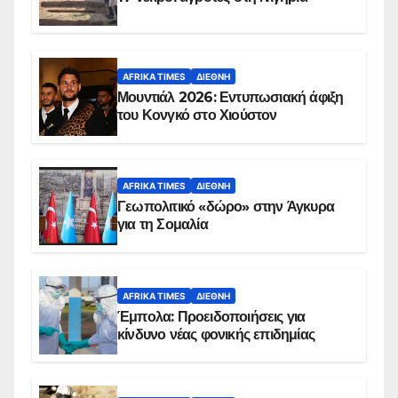
AFRIKA TIMES
ΔΙΕΘΝΉ
Μουντιάλ 2026: Εντυπωσιακή άφιξη
του Κονγκό στο Χιούστον
AFRIKA TIMES
ΔΙΕΘΝΉ
Γεωπολιτικό «δώρο» στην Άγκυρα
για τη Σομαλία
AFRIKA TIMES
ΔΙΕΘΝΉ
Έμπολα: Προειδοποιήσεις για
κίνδυνο νέας φονικής επιδημίας