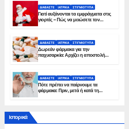
ΔΙΑΒΆΣΤΕ
ΙΑΤΡΙΚΆ
ΣΤΙΓΜΙΌΤΥΠΑ
Γιατί αυξάνονται τα εμφράγματα στις
γιορτές – Πώς να μειώσετε τον
κίνδυνο, σύμφωνα με καρδιολόγο
ΔΙΑΒΆΣΤΕ
ΙΑΤΡΙΚΆ
ΣΤΙΓΜΙΌΤΥΠΑ
Δωρεάν φάρμακα για την
παχυσαρκία: Αρχίζει η αποστολή
sms για τους δικαιούχους – Οι
προϋποθέσεις ένταξης στο
πρόγραμμα
ΔΙΑΒΆΣΤΕ
ΙΑΤΡΙΚΆ
ΣΤΙΓΜΙΌΤΥΠΑ
Πότε πρέπει να παίρνουμε τα
φάρμακα: Πριν, μετά ή κατά τη
διάρκεια του φαγητού;
Ιστορικά