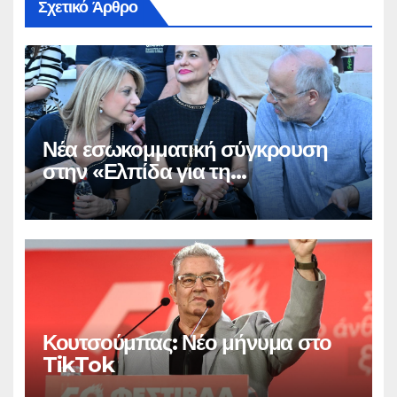
Σχετικό Άρθρο
Νέα εσωκομματική σύγκρουση
στην «Ελπίδα για τη
Δημοκρατία»
Κουτσούμπας: Νέο μήνυμα στο
TikTok