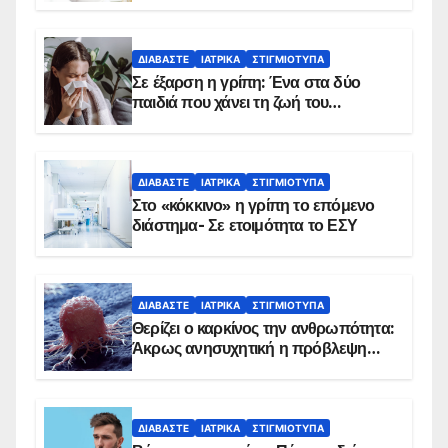
ΔΙΑΒΆΣΤΕ
ΙΑΤΡΙΚΆ
ΣΤΙΓΜΙΌΤΥΠΑ
Σε έξαρση η γρίπη: Ένα στα δύο
παιδιά που χάνει τη ζωή του
αντιμετωπίζει υποκείμενο νόσημα –
Εμβολιασμό συνιστούν οι ειδικοί
ΔΙΑΒΆΣΤΕ
ΙΑΤΡΙΚΆ
ΣΤΙΓΜΙΌΤΥΠΑ
Στο «κόκκινο» η γρίπη το επόμενο
διάστημα- Σε ετοιμότητα το ΕΣΥ
ΔΙΑΒΆΣΤΕ
ΙΑΤΡΙΚΆ
ΣΤΙΓΜΙΌΤΥΠΑ
Θερίζει ο καρκίνος την ανθρωπότητα:
Άκρως ανησυχητική η πρόβλεψη…
ΔΙΑΒΆΣΤΕ
ΙΑΤΡΙΚΆ
ΣΤΙΓΜΙΌΤΥΠΑ