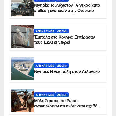
Νιγηρία: Τουλάχιστον 14 νεκροί από
επίθεση ενόπλων στην Οτούκπο
AFRIKA TIMES
ΔΙΕΘΝΉ
Έμπολα στο Κονγκό: Ξεπέρασαν
τους 1.350 οι νεκροί
AFRIKA TIMES
ΔΙΕΘΝΉ
Νιγηρία: Η νέα πόλη στον Ατλαντικό
AFRIKA TIMES
ΔΙΕΘΝΉ
Μάλι: Στρατός και Ρώσοι
ανακοίνωσαν ότι σκότωσαν σχεδόν
100 τζιχαντιστές