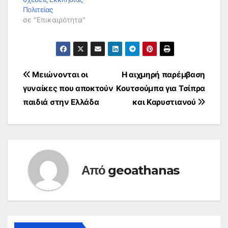
Πολιτείας
σε "Επικαιρότητα"
Πλοήγηση
Μειώνονται οι
Η αιχμηρή παρέμβαση
γυναίκες που αποκτούν
Κουτσούμπα για Τσίπρα
άρθρων
παιδιά στην Ελλάδα
και Καρυστιανού
Από
geoathanas