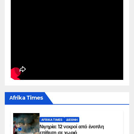
Αfrika Times
AFRIKA TIMES
ΔΙΕΘΝΉ
Νιγηρία: 12 νεκροί από ένοπλη
επίθεση σε χωριό