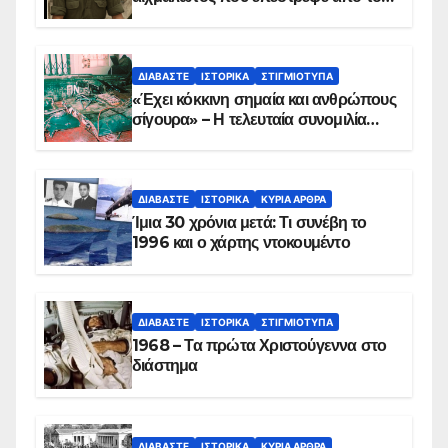
Παραπέτασμα
ΔΙΑΒΆΣΤΕ
ΙΣΤΟΡΙΚΆ
ΣΤΙΓΜΙΌΤΥΠΑ
«Έχει κόκκινη σημαία και ανθρώπους
σίγουρα» – Η τελευταία συνομιλία
των ηρώων στα Ίμια, πριν τη
συντριβή του ελικοπτέρου
ΔΙΑΒΆΣΤΕ
ΙΣΤΟΡΙΚΆ
ΚΥΡΙΑ ΑΡΘΡΑ
Ίμια 30 χρόνια μετά: Τι συνέβη το
1996 και ο χάρτης ντοκουμέντο
ΔΙΑΒΆΣΤΕ
ΙΣΤΟΡΙΚΆ
ΣΤΙΓΜΙΌΤΥΠΑ
1968 – Τα πρώτα Χριστούγεννα στο
διάστημα
ΔΙΑΒΆΣΤΕ
ΙΣΤΟΡΙΚΆ
ΚΥΡΙΑ ΑΡΘΡΑ