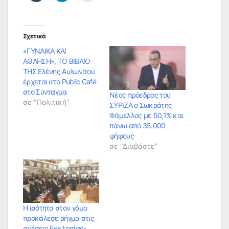
Σχετικά
«ΓΥΝΑΙΚΑ ΚΑΙ
ΑΘΛΗΣΗ», ΤΟ ΒΙΒΛΙΟ
ΤΗΣ Ελένης Αυλωνίτου
έρχεται στο Public Café
στο Σύνταγμα
Νέος πρόεδρος του
σε "Πολιτική"
ΣΥΡΙΖΑ ο Σωκράτης
Φάμελλος με 50,1% και
πάνω από 35.000
ψήφους
σε "Διαβάστε"
Η ισότητα στον γάμο
προκάλεσε ρήγμα στις
σχέσεις Εκκλησίας-