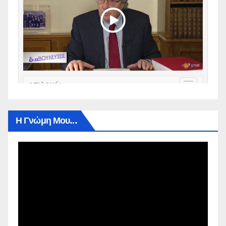
Η Γνώμη Μου…