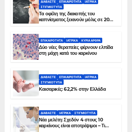
ΔΙΑΒΆΣΤΕ
ΕΠΙΚΑΙΡΌΤΗΤΑ
ΙΑΤΡΙΚΆ
ΣΤΙΓΜΙΌΤΥΠΑ
Τα οφέλη της διακοπής του
καπνίσματος ξεκινούν μόλις σε 20
λεπτά
ΕΠΙΚΑΙΡΌΤΗΤΑ
ΙΑΤΡΙΚΆ
ΚΥΡΙΑ ΑΡΘΡΑ
Δύο νέες θεραπείες φέρνουν ελπίδα
στη μάχη κατά του καρκίνου
ΔΙΑΒΆΣΤΕ
ΕΠΙΚΑΙΡΌΤΗΤΑ
ΙΑΤΡΙΚΆ
ΣΤΙΓΜΙΌΤΥΠΑ
Καισαρικές: 62,2% στην Ελλάδα
ΔΙΑΒΆΣΤΕ
ΙΑΤΡΙΚΆ
ΣΤΙΓΜΙΌΤΥΠΑ
Νέα μελέτη: Σχεδόν 4 στους 10
καρκίνους είναι αποτρέψιμοι – Τι
δείχνουν τα στοιχεία