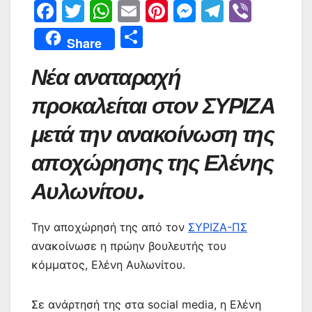
F
T
W
E
Pi
M
T
Vi
a
w
h
m
nt
e
el
b
Μ
Share
c
itt
at
ai
er
s
e
er
οι
Νέα αναταραχή
e
er
s
l
e
s
gr
ρ
b
A
st
e
a
α
προκαλείται στον ΣΥΡΙΖΑ
o
p
n
m
σ
μετά την ανακοίνωση της
o
p
g
τε
αποχώρησης της Ελένης
k
er
ίτ
Αυλωνίτου.
ε
Την αποχώρησή της από τον
ΣΥΡΙΖΑ-ΠΣ
ανακοίνωσε η πρώην βουλευτής του
κόμματος, Ελένη Αυλωνίτου.
Σε ανάρτησή της στα social media, η Ελένη