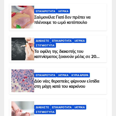
ΕΠΙΚΑΙΡΌΤΗΤΑ
ΙΑΤΡΙΚΆ
Σαλμονέλα: Γιατί δεν πρέπει να
πλένουμε το ωμό κοτόπουλο
ΔΙΑΒΆΣΤΕ
ΕΠΙΚΑΙΡΌΤΗΤΑ
ΙΑΤΡΙΚΆ
ΣΤΙΓΜΙΌΤΥΠΑ
Τα οφέλη της διακοπής του
καπνίσματος ξεκινούν μόλις σε 20
λεπτά
ΕΠΙΚΑΙΡΌΤΗΤΑ
ΙΑΤΡΙΚΆ
ΚΥΡΙΑ ΑΡΘΡΑ
Δύο νέες θεραπείες φέρνουν ελπίδα
στη μάχη κατά του καρκίνου
ΔΙΑΒΆΣΤΕ
ΕΠΙΚΑΙΡΌΤΗΤΑ
ΙΑΤΡΙΚΆ
ΣΤΙΓΜΙΌΤΥΠΑ