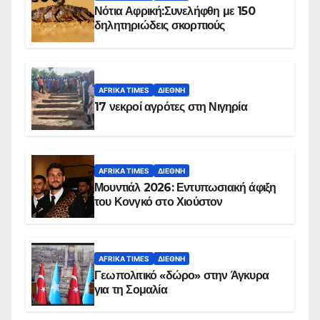
Νότια Αφρική:Συνελήφθη με 150
δηλητηριώδεις σκορπιούς
AFRIKA TIMES
ΔΙΕΘΝΉ
17 νεκροί αγρότες στη Νιγηρία
AFRIKA TIMES
ΔΙΕΘΝΉ
Μουντιάλ 2026: Εντυπωσιακή άφιξη
του Κονγκό στο Χιούστον
AFRIKA TIMES
ΔΙΕΘΝΉ
Γεωπολιτικό «δώρο» στην Άγκυρα
για τη Σομαλία