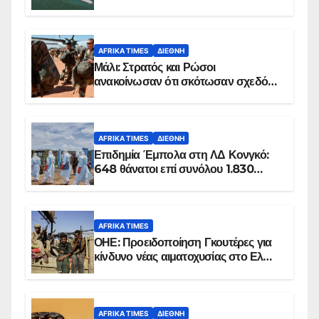
AFRIKA TIMES
ΔΙΕΘΝΉ
Μάλι: Στρατός και Ρώσοι
ανακοίνωσαν ότι σκότωσαν σχεδόν
100 τζιχαντιστές
AFRIKA TIMES
ΔΙΕΘΝΉ
Επιδημία Έμπολα στη ΛΔ Κονγκό:
648 θάνατοι επί συνόλου 1.830
επιβεβαιωμένων κρουσμάτων
AFRIKA TIMES
ΟΗΕ: Προειδοποίηση Γκουτέρες για
κίνδυνο νέας αιματοχυσίας στο Ελ
Ομπέιντ του Σουδάν
AFRIKA TIMES
ΔΙΕΘΝΉ