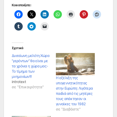
Κοινοποιήστε:
Σχετικά
Δυσοίωνη μελέτη:Χώρα
”γερόντων” θα είναι με
τα χρόνια η χώρα μας-
Το τίμημα των
μνημονίων!!!
Η εξέλιξη της
introtext
υπογεννητικότητας
σε "Επικαιρότητα"
στην Ευρώπη: Λιγότερα
παιδιά από τις μητέρες
τους απέκτησαν οι
γυναίκες του 1982
σε "Διαβάστε"