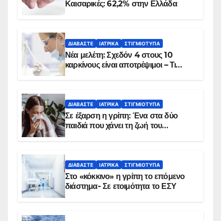
Καισαρικές: 62,2% στην Ελλάδα
ΔΙΑΒΆΣΤΕ
ΙΑΤΡΙΚΆ
ΣΤΙΓΜΙΌΤΥΠΑ
Νέα μελέτη: Σχεδόν 4 στους 10
καρκίνους είναι αποτρέψιμοι – Τι
δείχνουν τα στοιχεία
ΔΙΑΒΆΣΤΕ
ΙΑΤΡΙΚΆ
ΣΤΙΓΜΙΌΤΥΠΑ
Σε έξαρση η γρίπη: Ένα στα δύο
παιδιά που χάνει τη ζωή του
αντιμετωπίζει υποκείμενο νόσημα –
Εμβολιασμό συνιστούν οι ειδικοί
ΔΙΑΒΆΣΤΕ
ΙΑΤΡΙΚΆ
ΣΤΙΓΜΙΌΤΥΠΑ
Στο «κόκκινο» η γρίπη το επόμενο
διάστημα- Σε ετοιμότητα το ΕΣΥ