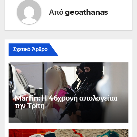
Από
geoathanas
Σχετικό Άρθρο
Marfin: Η 46χρονη απολογείται
την Τρίτη