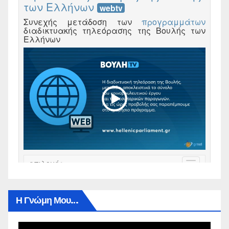
Η Γνώμη Μου…