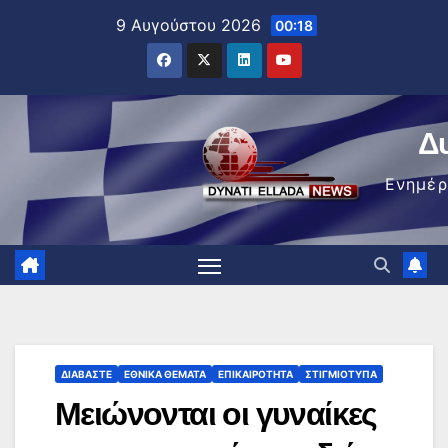
Μετάβαση
9 Αυγούστου 2026
00:18
στο
περιεχόμενο
Δ
Ενημέ
ΔΙΑΒΆΣΤΕ
ΕΘΝΙΚΆ ΘΈΜΑΤΑ
ΕΠΙΚΑΙΡΌΤΗΤΑ
ΣΤΙΓΜΙΌΤΥΠΑ
Μειώνονται οι γυναίκες