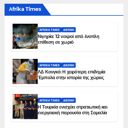
Αfrika Times
AFRIKA TIMES
ΔΙΕΘΝΉ
Νιγηρία: 12 νεκροί από ένοπλη
επίθεση σε χωριό
AFRIKA TIMES
ΔΙΕΘΝΉ
ΛΔ Κονγκό: Η χειρότερη επιδημία
Έμπολα στην ιστορία της χώρας
AFRIKA TIMES
ΔΙΕΘΝΉ
Η Τουρκία ενισχύει στρατιωτική και
ενεργειακή παρουσία στη Σομαλία