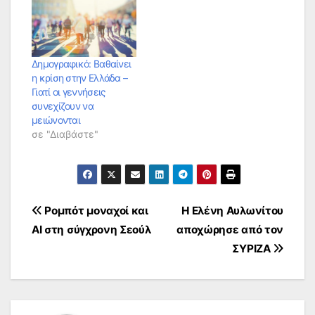
Δημογραφικό: Βαθαίνει
η κρίση στην Ελλάδα –
Γιατί οι γεννήσεις
συνεχίζουν να
μειώνονται
σε "Διαβάστε"
Πλοήγηση
Ρομπότ μοναχοί και
Η Ελένη Αυλωνίτου
AI στη σύγχρονη Σεούλ
αποχώρησε από τον
άρθρων
ΣΥΡΙΖΑ