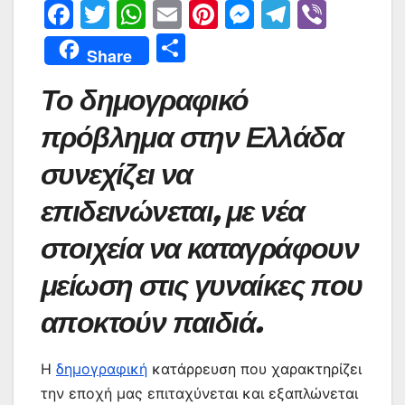
F
T
W
E
Pi
M
T
Vi
a
w
h
m
nt
e
el
b
Μ
Share
c
itt
at
ai
er
s
e
er
οι
Το δημογραφικό
e
er
s
l
e
s
gr
ρ
b
A
st
e
a
α
πρόβλημα στην Ελλάδα
o
p
n
m
σ
συνεχίζει να
o
p
g
τε
επιδεινώνεται, με νέα
k
er
ίτ
στοιχεία να καταγράφουν
ε
μείωση στις γυναίκες που
αποκτούν παιδιά.
Η
δημογραφική
κατάρρευση που χαρακτηρίζει
την εποχή μας επιταχύνεται και εξαπλώνεται