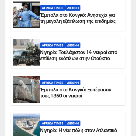
AFRIKA TIMES
ΔΙΕΘΝΉ
Έμπολα στο Κονγκό: Ανησυχία για
τη μεγάλη εξάπλωση της επιδημίας
AFRIKA TIMES
ΔΙΕΘΝΉ
Νιγηρία: Τουλάχιστον 14 νεκροί από
επίθεση ενόπλων στην Οτούκπο
AFRIKA TIMES
ΔΙΕΘΝΉ
Έμπολα στο Κονγκό: Ξεπέρασαν
τους 1.350 οι νεκροί
AFRIKA TIMES
ΔΙΕΘΝΉ
Νιγηρία: Η νέα πόλη στον Ατλαντικό