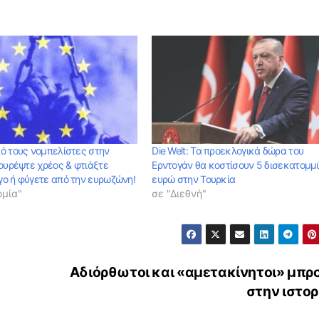
ό τους νομπελίστες στην
Die Welt: Τα προεκλογικά δώρα του
Κουρέψτε χρέος & φτιάξτε
Ερντογάν θα κοστίσουν 5 δισεκατομμ
ο ή φύγετε από την ευρωζώνη!
ευρώ στην Τουρκία
ομία"
σε "Διεθνή"
Αδιόρθωτοι και «αμετακίνητοι» μπρ
στην ιστο