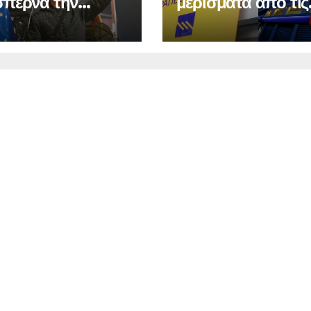
περνά την
μερίσματα από τις
δα στην
τράπεζες
νομία