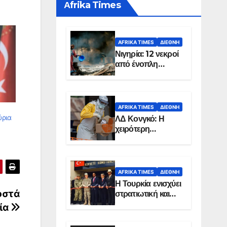
Αfrika Times
AFRIKA TIMES
ΔΙΕΘΝΉ
Νιγηρία: 12 νεκροί
από ένοπλη
επίθεση σε χωριό
AFRIKA TIMES
ΔΙΕΘΝΉ
ύρια
ΛΔ Κονγκό: Η
χειρότερη
επιδημία Έμπολα
στην ιστορία της
χώρας
AFRIKA TIMES
ΔΙΕΘΝΉ
Η Τουρκία ενισχύει
οστά
στρατιωτική και
ενεργειακή
ρία
παρουσία στη
Σομαλία