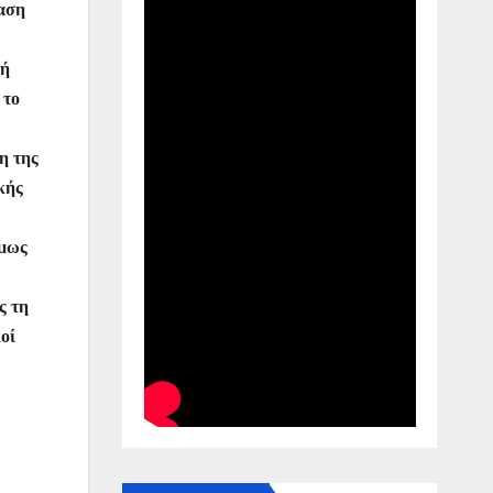
φαση
κή
 το
η της
κής
όμως
ς τη
οί