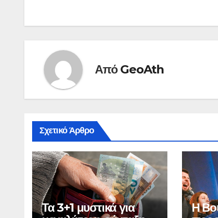
Από
GeoAth
Σχετικό Άρθρο
Τα 3+1 μυστικά για
Η Βο