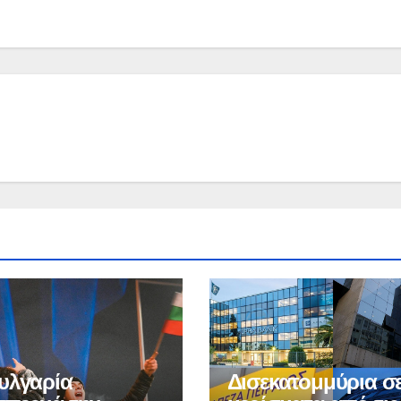
υλγαρία
Δισεκατομμύρια σ