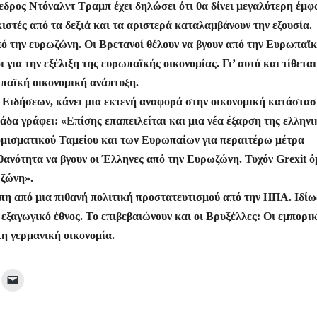
εδρος Ντόναλντ Τραμπ έχει δηλώσει ότι θα δίνει μεγαλύτερη έμ
ε
ιστές από τα δεξιά και τα αριστερά καταλαμβάνουν την εξουσία.
από την ευρωζώνη. Οι Βρετανοί θέλουν να βγουν από την Ευρωπαϊ
 για την εξέλιξη της ευρωπαϊκής οικονομίας. Γι’ αυτό και τίθεται
ωπαϊκή οικονομική ανάπτυξη.
Ειδήσεων, κάνει μια εκτενή αναφορά στην οικονομική κατάστασ
άδα γράφει: «Επίσης επαπειλείται και μια νέα έξαρση της ελληνι
Νομισματικού Ταμείου και των Ευρωπαίων για περαιτέρω μέτρα
ιθανότητα να βγουν οι Έλληνες από την Ευρωζώνη. Τυχόν Grexit 
ωζώνη».
ώπη από μια πιθανή πολιτική προστατευτισμού από την ΗΠΑ. Ιδίω
 εξαγωγικό έθνος. Το επιβεβαιώνουν και οι Βρυξέλλες: Οι εμπορικ
τη γερμανική οικονομία.