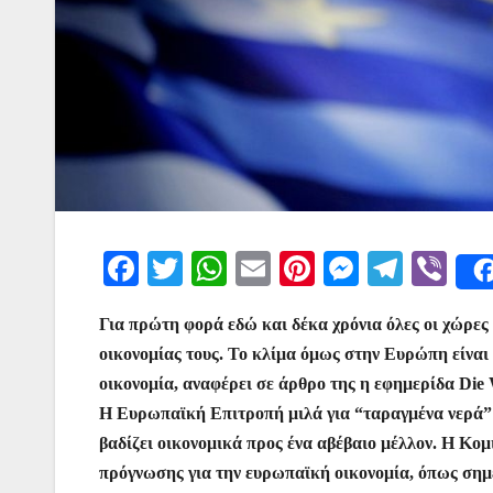
F
T
W
E
Pi
M
T
Vi
a
w
h
m
nt
e
el
b
Για πρώτη φορά εδώ και δέκα χρόνια όλες οι χώρες
c
itt
at
ai
er
s
e
er
οικονομίας τους. Το κλίμα όμως στην Ευρώπη είναι ο
e
er
s
l
e
s
gr
οικονομία, αναφέρει σε άρθρο της η εφημερίδα Die 
b
A
st
e
a
Η Ευρωπαϊκή Επιτροπή μιλά για “ταραγμένα νερά”
o
p
n
m
βαδίζει οικονομικά προς ένα αβέβαιο μέλλον. Η Κομι
o
p
g
πρόγνωσης για την ευρωπαϊκή οικονομία, όπως σημει