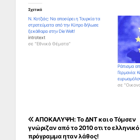
Σχετικά
Ν. Κοτζιάς: Να αποσύρει η Τουρκία τα
στρατεύματα από την Κύπρο δήλωσε
ξεκάθαρα στην Die Welt!
introtext
σε "Εθνικά Θέματα"
Ράπισμα απ
Γερμανία: 
ευρωομόλογ
σε "Οικον
Πλοήγηση
ΑΠΟΚΑΛΥΨΗ: Το ΔΝΤ και ο Τόμσεν
γνώριζαν από το 2010 οτι το ελληνικό
άρθρων
πρόγραμμα ηταν λάθος!