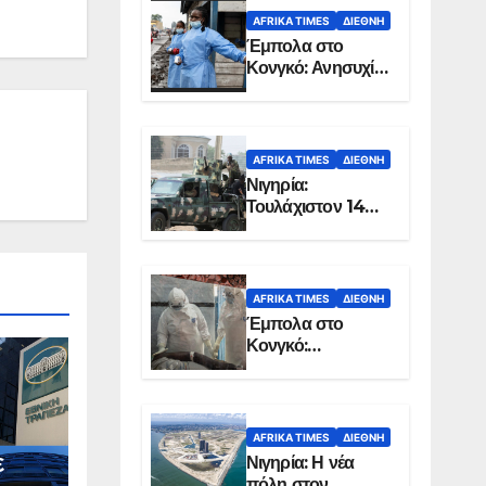
AFRIKA TIMES
ΔΙΕΘΝΉ
Έμπολα στο
Κονγκό: Ανησυχία
για τη μεγάλη
εξάπλωση της
επιδημίας
AFRIKA TIMES
ΔΙΕΘΝΉ
Νιγηρία:
Τουλάχιστον 14
νεκροί από
επίθεση ενόπλων
στην Οτούκπο
AFRIKA TIMES
ΔΙΕΘΝΉ
Έμπολα στο
Κονγκό:
Ξεπέρασαν τους
1.350 οι νεκροί
AFRIKA TIMES
ΔΙΕΘΝΉ
ε
Νιγηρία: Η νέα
πόλη στον