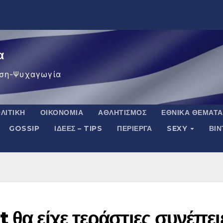
α
ση-Ψυχαγωγία
ΛΙΤΙΚΉ
ΟΙΚΟΝΟΜΊΑ
ΑΘΛΗΤΙΣΜΌΣ
ΕΘΝΙΚΆ ΘΈΜΑΤΑ
GOSSIP
ΙΔΈΕΣ – TIPS
ΠΕΡΊΕΡΓΑ
SEXY
ΒΙ
 θα είχε τεράστιες συνέπει