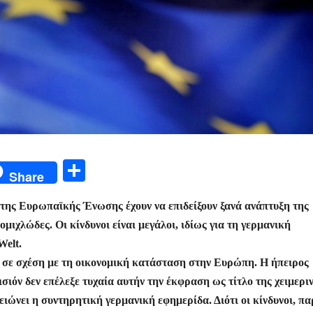
Μ
Share
οι
 της Ευρωπαϊκής Ένωσης έχουν να επιδείξουν ξανά ανάπτυξη της
ρ
μιχλώδες. Οι κίνδυνοι είναι μεγάλοι, ιδίως για τη γερμανική
α
Welt.
σ
 σε σχέση με τη οικονομική κατάσταση στην Ευρώπη. Η ήπειρος
τε
σιόν δεν επέλεξε τυχαία αυτήν την έκφραση ως τίτλο της χειμερι
ίτ
ώνει η συντηρητική γερμανική εφημερίδα. Διότι οι κίνδυνοι, πα