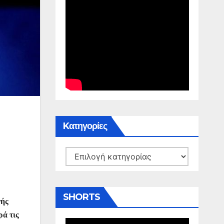
Kατηγορίες
Kατηγορίες
SHORTS
νής
ρά τις