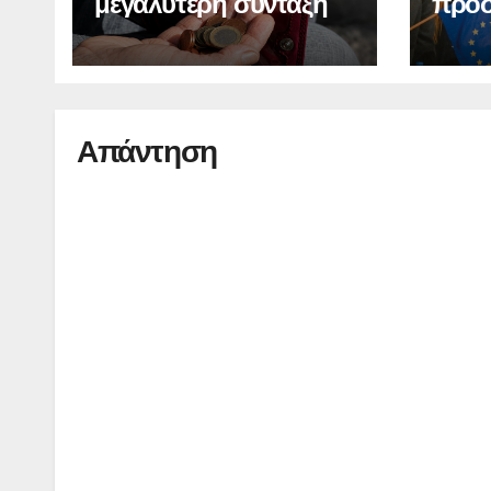
μεγαλύτερη σύνταξη
προσ
Ελλά
οικο
Απάντηση