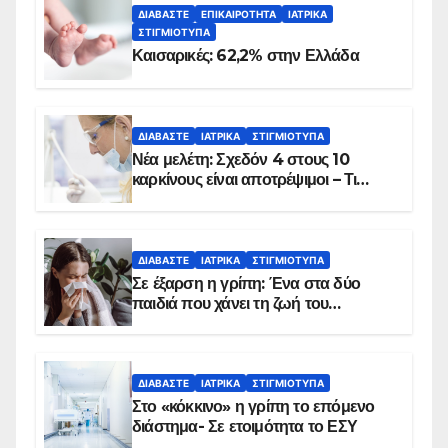
ΔΙΑΒΆΣΤΕ
ΕΠΙΚΑΙΡΌΤΗΤΑ
ΙΑΤΡΙΚΆ
ΣΤΙΓΜΙΌΤΥΠΑ
Καισαρικές: 62,2% στην Ελλάδα
ΔΙΑΒΆΣΤΕ
ΙΑΤΡΙΚΆ
ΣΤΙΓΜΙΌΤΥΠΑ
Νέα μελέτη: Σχεδόν 4 στους 10
καρκίνους είναι αποτρέψιμοι – Τι
δείχνουν τα στοιχεία
ΔΙΑΒΆΣΤΕ
ΙΑΤΡΙΚΆ
ΣΤΙΓΜΙΌΤΥΠΑ
Σε έξαρση η γρίπη: Ένα στα δύο
παιδιά που χάνει τη ζωή του
αντιμετωπίζει υποκείμενο νόσημα –
Εμβολιασμό συνιστούν οι ειδικοί
ΔΙΑΒΆΣΤΕ
ΙΑΤΡΙΚΆ
ΣΤΙΓΜΙΌΤΥΠΑ
Στο «κόκκινο» η γρίπη το επόμενο
διάστημα- Σε ετοιμότητα το ΕΣΥ