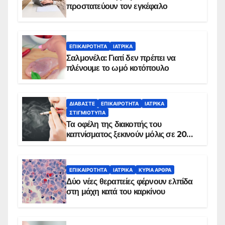
προστατεύουν τον εγκέφαλο
ΕΠΙΚΑΙΡΌΤΗΤΑ
ΙΑΤΡΙΚΆ
Σαλμονέλα: Γιατί δεν πρέπει να
πλένουμε το ωμό κοτόπουλο
ΔΙΑΒΆΣΤΕ
ΕΠΙΚΑΙΡΌΤΗΤΑ
ΙΑΤΡΙΚΆ
ΣΤΙΓΜΙΌΤΥΠΑ
Τα οφέλη της διακοπής του
καπνίσματος ξεκινούν μόλις σε 20
λεπτά
ΕΠΙΚΑΙΡΌΤΗΤΑ
ΙΑΤΡΙΚΆ
ΚΥΡΙΑ ΑΡΘΡΑ
Δύο νέες θεραπείες φέρνουν ελπίδα
στη μάχη κατά του καρκίνου