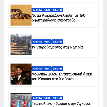
AFRIKA TIMES
ΔΙΕΘΝΉ
Νότια Αφρική:Συνελήφθη με 150
δηλητηριώδεις σκορπιούς
AFRIKA TIMES
ΔΙΕΘΝΉ
17 νεκροί αγρότες στη Νιγηρία
AFRIKA TIMES
ΔΙΕΘΝΉ
Μουντιάλ 2026: Εντυπωσιακή άφιξη
του Κονγκό στο Χιούστον
AFRIKA TIMES
ΔΙΕΘΝΉ
Γεωπολιτικό «δώρο» στην Άγκυρα