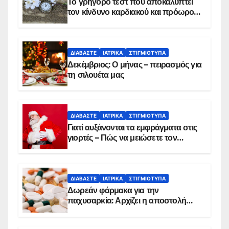
Το γρήγορο τεστ που αποκαλύπτει
τον κίνδυνο καρδιακού και πρόωρου
θανάτου
ΔΙΑΒΆΣΤΕ
ΙΑΤΡΙΚΆ
ΣΤΙΓΜΙΌΤΥΠΑ
Δεκέμβριος: Ο μήνας – πειρασμός για
τη σιλουέτα μας
ΔΙΑΒΆΣΤΕ
ΙΑΤΡΙΚΆ
ΣΤΙΓΜΙΌΤΥΠΑ
Γιατί αυξάνονται τα εμφράγματα στις
γιορτές – Πώς να μειώσετε τον
κίνδυνο, σύμφωνα με καρδιολόγο
ΔΙΑΒΆΣΤΕ
ΙΑΤΡΙΚΆ
ΣΤΙΓΜΙΌΤΥΠΑ
Δωρεάν φάρμακα για την
παχυσαρκία: Αρχίζει η αποστολή
sms για τους δικαιούχους – Οι
προϋποθέσεις ένταξης στο