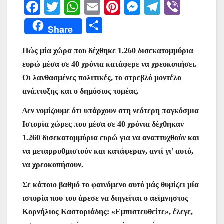
F
T
W
E
Pi
M
T
Vi
a
w
h
m
nt
e
el
b
Μ
Share
c
itt
at
ai
er
s
e
er
οι
e
er
s
l
e
s
gr
Πώς μία χώρα που δέχθηκε 1.260 δισεκατομμύρια
ρ
ευρώ μέσα σε 40 χρόνια κατάφερε να χρεοκοπήσει.
b
A
st
e
a
α
Οι λανθασμένες πολιτικές, το στρεβλό μοντέλο
o
p
n
m
σ
ανάπτυξης και ο δημόσιος τομέας.
o
p
g
τε
Δεν νομίζουμε ότι υπάρχουν στη νεότερη παγκόσμια
k
er
ίτ
Ιστορία χώρες που μέσα σε 40 χρόνια δέχθηκαν
ε
1.260 δισεκατομμύρια ευρώ για να αναπτυχθούν και
να μεταρρυθμιστούν και κατάφεραν, αντί γι’ αυτό,
να χρεοκοπήσουν.
Σε κάποιο βαθμό το φαινόμενο αυτό μάς θυμίζει μία
ιστορία που του άρεσε να διηγείται ο αείμνηστος
Κορνήλιος Καστοριάδης: «Εμπιστευθείτε», έλεγε,