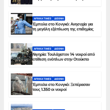
AFRIKA TIMES
ΔΙΕΘΝΉ
Έμπολα στο Κονγκό: Ανησυχία για
τη μεγάλη εξάπλωση της επιδημίας
AFRIKA TIMES
ΔΙΕΘΝΉ
Νιγηρία: Τουλάχιστον 14 νεκροί από
επίθεση ενόπλων στην Οτούκπο
AFRIKA TIMES
ΔΙΕΘΝΉ
Έμπολα στο Κονγκό: Ξεπέρασαν
τους 1.350 οι νεκροί