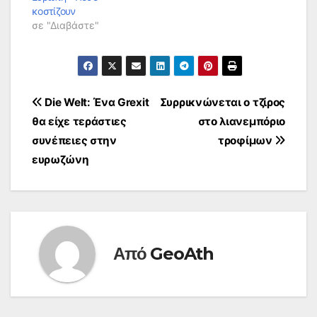
κοστίζουν
σε "Διαβάστε"
Πλοήγηση
Die Welt: Ένα Grexit
Συρρικνώνεται ο τζίρος
θα είχε τεράστιες
στο λιανεμπόριο
άρθρων
συνέπειες στην
τροφίμων
ευρωζώνη
Από
GeoAth