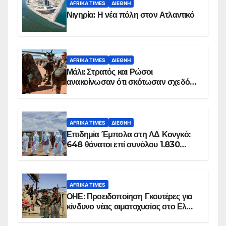
AFRIKA TIMES
ΔΙΕΘΝΉ
Νιγηρία: Η νέα πόλη στον Ατλαντικό
AFRIKA TIMES
ΔΙΕΘΝΉ
Μάλι: Στρατός και Ρώσοι
ανακοίνωσαν ότι σκότωσαν σχεδόν
100 τζιχαντιστές
AFRIKA TIMES
ΔΙΕΘΝΉ
Επιδημία Έμπολα στη ΛΔ Κονγκό:
648 θάνατοι επί συνόλου 1.830
επιβεβαιωμένων κρουσμάτων
AFRIKA TIMES
ΟΗΕ: Προειδοποίηση Γκουτέρες για
κίνδυνο νέας αιματοχυσίας στο Ελ
Ομπέιντ του Σουδάν