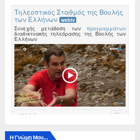
Η Γνώμη Μου…