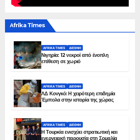
Αfrika Times
AFRIKA TIMES
ΔΙΕΘΝΉ
Νιγηρία: 12 νεκροί από ένοπλη
επίθεση σε χωριό
AFRIKA TIMES
ΔΙΕΘΝΉ
ΛΔ Κονγκό: Η χειρότερη επιδημία
Έμπολα στην ιστορία της χώρας
AFRIKA TIMES
ΔΙΕΘΝΉ
Η Τουρκία ενισχύει στρατιωτική και
ενεργειακή παρουσία στη Σομαλία