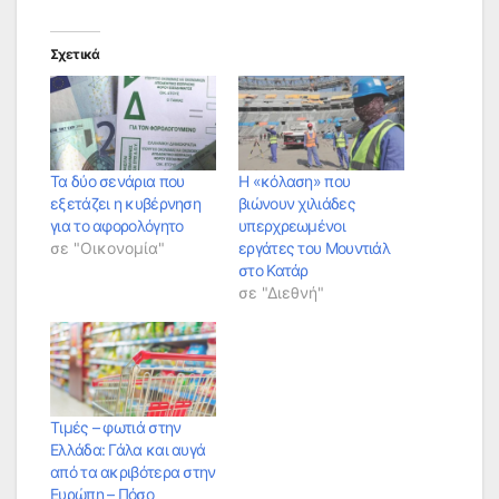
Σχετικά
Τα δύο σενάρια που
Η «κόλαση» που
εξετάζει η κυβέρνηση
βιώνουν χιλιάδες
για το αφορολόγητο
υπερχρεωμένοι
σε "Οικονομία"
εργάτες του Μουντιάλ
στο Κατάρ
σε "Διεθνή"
Τιμές – φωτιά στην
Ελλάδα: Γάλα και αυγά
από τα ακριβότερα στην
Ευρώπη – Πόσο