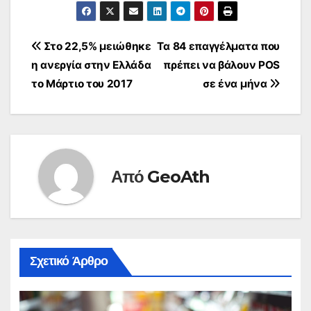
Πλοήγηση
Στο 22,5% μειώθηκε
Τα 84 επαγγέλματα που
η ανεργία στην Ελλάδα
πρέπει να βάλουν POS
άρθρων
το Μάρτιο του 2017
σε ένα μήνα
Από
GeoAth
Σχετικό Άρθρο