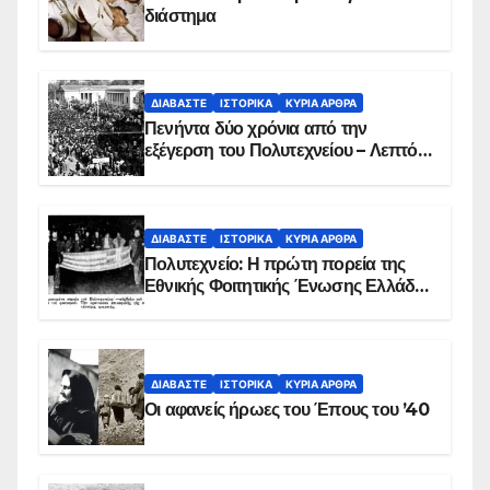
διάστημα
ΔΙΑΒΆΣΤΕ
ΙΣΤΟΡΙΚΆ
ΚΥΡΙΑ ΑΡΘΡΑ
Πενήντα δύο χρόνια από την
εξέγερση του Πολυτεχνείου – Λεπτό
προς λεπτό η εισβολή – ΦΩΤΟ και
ΒΙΝΤΕΟ
ΔΙΑΒΆΣΤΕ
ΙΣΤΟΡΙΚΆ
ΚΥΡΙΑ ΑΡΘΡΑ
Πολυτεχνείο: Η πρώτη πορεία της
Εθνικής Φοιτητικής Ένωσης Ελλάδος
στις 17 Νοεμβρίου 1975 με την
αιματοβαμμένη σημαία
ΔΙΑΒΆΣΤΕ
ΙΣΤΟΡΙΚΆ
ΚΥΡΙΑ ΑΡΘΡΑ
Οι αφανείς ήρωες του Έπους του ’40