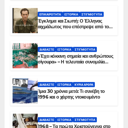
ΕΠΙΚΑΙΡΌΤΗΤΑ
ΙΣΤΟΡΙΚΆ
ΣΤΙΓΜΙΌΤΥΠΑ
Έγκλημα και Σιωπή: Ο Έλληνας
αιχμάλωτος που επέστρεψε από το
Παραπέτασμα
ΔΙΑΒΆΣΤΕ
ΙΣΤΟΡΙΚΆ
ΣΤΙΓΜΙΌΤΥΠΑ
«Έχει κόκκινη σημαία και ανθρώπους
σίγουρα» – Η τελευταία συνομιλία
των ηρώων στα Ίμια, πριν τη
συντριβή του ελικοπτέρου
ΔΙΑΒΆΣΤΕ
ΙΣΤΟΡΙΚΆ
ΚΥΡΙΑ ΑΡΘΡΑ
Ίμια 30 χρόνια μετά: Τι συνέβη το
1996 και ο χάρτης ντοκουμέντο
ΔΙΑΒΆΣΤΕ
ΙΣΤΟΡΙΚΆ
ΣΤΙΓΜΙΌΤΥΠΑ
1968 – Τα πρώτα Χριστούγεννα στο