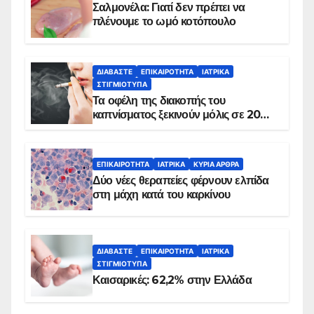
Σαλμονέλα: Γιατί δεν πρέπει να
πλένουμε το ωμό κοτόπουλο
ΔΙΑΒΆΣΤΕ
ΕΠΙΚΑΙΡΌΤΗΤΑ
ΙΑΤΡΙΚΆ
ΣΤΙΓΜΙΌΤΥΠΑ
Τα οφέλη της διακοπής του
καπνίσματος ξεκινούν μόλις σε 20
λεπτά
ΕΠΙΚΑΙΡΌΤΗΤΑ
ΙΑΤΡΙΚΆ
ΚΥΡΙΑ ΑΡΘΡΑ
Δύο νέες θεραπείες φέρνουν ελπίδα
στη μάχη κατά του καρκίνου
ΔΙΑΒΆΣΤΕ
ΕΠΙΚΑΙΡΌΤΗΤΑ
ΙΑΤΡΙΚΆ
ΣΤΙΓΜΙΌΤΥΠΑ
Καισαρικές: 62,2% στην Ελλάδα