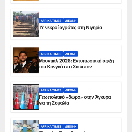
AFRIKA TIMES
ΔΙΕΘΝΉ
17 νεκροί αγρότες στη Νιγηρία
AFRIKA TIMES
ΔΙΕΘΝΉ
Μουντιάλ 2026: Εντυπωσιακή άφιξη
του Κονγκό στο Χιούστον
AFRIKA TIMES
ΔΙΕΘΝΉ
Γεωπολιτικό «δώρο» στην Άγκυρα
για τη Σομαλία
AFRIKA TIMES
ΔΙΕΘΝΉ