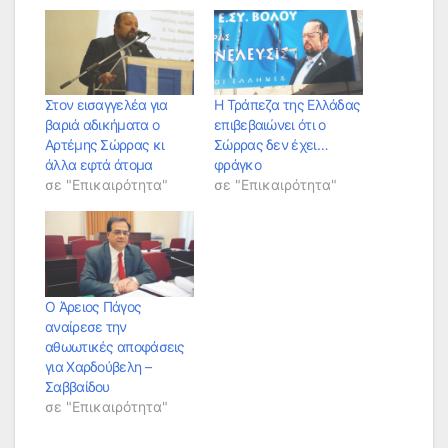
Στον εισαγγελέα για
Η Τράπεζα της Ελλάδας
βαριά αδικήματα ο
επιβεβαιώνει ότι ο
Αρτέμης Σώρρας κι
Σώρρας δεν έχει…
άλλα εφτά άτομα
φράγκο
σε "Επικαιρότητα"
σε "Επικαιρότητα"
Ο Άρειος Πάγος
αναίρεσε την
αθωωτικές αποφάσεις
για Χαρδούβελη –
Σαββαίδου
σε "Επικαιρότητα"