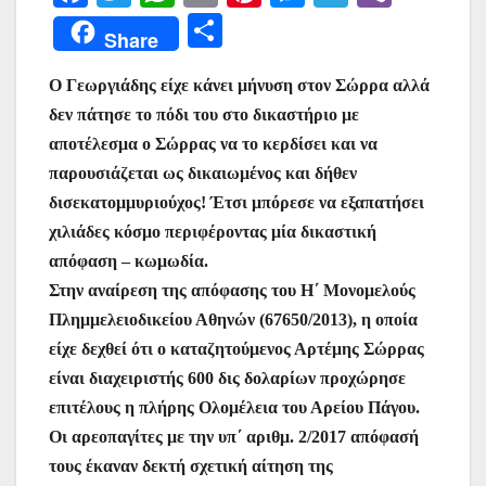
a
w
h
m
nt
e
el
b
Μ
Share
c
itt
at
ai
er
s
e
er
οι
e
er
s
l
e
s
gr
Ο Γεωργιάδης είχε κάνει μήνυση στον Σώρρα αλλά
ρ
δεν πάτησε το πόδι του στο δικαστήριο με
b
A
st
e
a
α
αποτέλεσμα ο Σώρρας να το κερδίσει και να
o
p
n
m
σ
παρουσιάζεται ως δικαιωμένος και δήθεν
o
p
g
τε
δισεκατομμυριούχος! Έτσι μπόρεσε να εξαπατήσει
k
er
ίτ
χιλιάδες κόσμο περιφέροντας μία δικαστική
απόφαση – κωμωδία.
ε
Στην αναίρεση της απόφασης του Η΄ Μονομελούς
Πλημμελειοδικείου Αθηνών (67650/2013), η οποία
είχε δεχθεί ότι ο καταζητούμενος Αρτέμης Σώρρας
είναι διαχειριστής 600 δις δολαρίων προχώρησε
επιτέλους η πλήρης Ολομέλεια του Αρείου Πάγου.
Οι αρεοπαγίτες με την υπ΄ αριθμ. 2/2017 απόφασή
τους έκαναν δεκτή σχετική αίτηση της