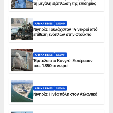
τη μεγάλη εξάπλωση της επιδημίας
AFRIKA TIMES
ΔΙΕΘΝΉ
Νιγηρία: Τουλάχιστον 14 νεκροί από
επίθεση ενόπλων στην Οτούκπο
AFRIKA TIMES
ΔΙΕΘΝΉ
Έμπολα στο Κονγκό: Ξεπέρασαν
τους 1.350 οι νεκροί
AFRIKA TIMES
ΔΙΕΘΝΉ
Νιγηρία: Η νέα πόλη στον Ατλαντικό