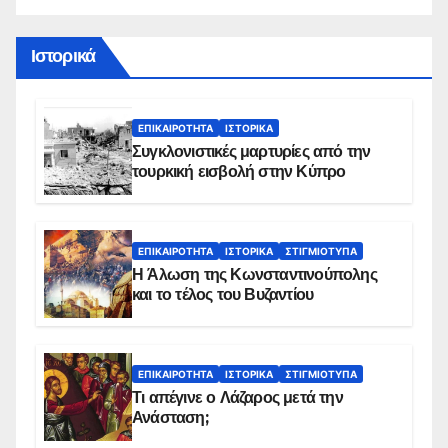
Ιστορικά
ΕΠΙΚΑΙΡΌΤΗΤΑ
ΙΣΤΟΡΙΚΆ
Συγκλονιστικές μαρτυρίες από την
τουρκική εισβολή στην Κύπρο
ΕΠΙΚΑΙΡΌΤΗΤΑ
ΙΣΤΟΡΙΚΆ
ΣΤΙΓΜΙΌΤΥΠΑ
Η Άλωση της Κωνσταντινούπολης
και το τέλος του Βυζαντίου
ΕΠΙΚΑΙΡΌΤΗΤΑ
ΙΣΤΟΡΙΚΆ
ΣΤΙΓΜΙΌΤΥΠΑ
Τι απέγινε ο Λάζαρος μετά την
Ανάσταση;