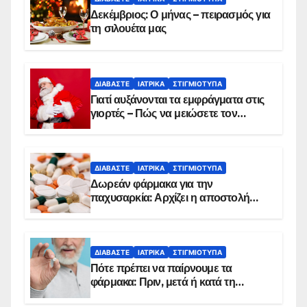
Δεκέμβριος: Ο μήνας – πειρασμός για
τη σιλουέτα μας
ΔΙΑΒΆΣΤΕ
ΙΑΤΡΙΚΆ
ΣΤΙΓΜΙΌΤΥΠΑ
Γιατί αυξάνονται τα εμφράγματα στις
γιορτές – Πώς να μειώσετε τον
κίνδυνο, σύμφωνα με καρδιολόγο
ΔΙΑΒΆΣΤΕ
ΙΑΤΡΙΚΆ
ΣΤΙΓΜΙΌΤΥΠΑ
Δωρεάν φάρμακα για την
παχυσαρκία: Αρχίζει η αποστολή
sms για τους δικαιούχους – Οι
προϋποθέσεις ένταξης στο
πρόγραμμα
ΔΙΑΒΆΣΤΕ
ΙΑΤΡΙΚΆ
ΣΤΙΓΜΙΌΤΥΠΑ
Πότε πρέπει να παίρνουμε τα
φάρμακα: Πριν, μετά ή κατά τη
διάρκεια του φαγητού;