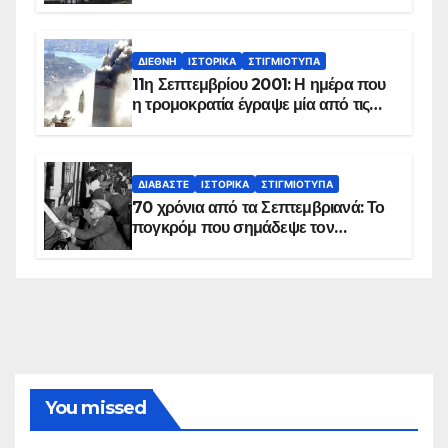
ΔΙΕΘΝΉ
ΙΣΤΟΡΙΚΆ
ΣΤΙΓΜΙΌΤΥΠΑ
11η Σεπτεμβρίου 2001: Η ημέρα που
η τρομοκρατία έγραψε μία από τις
πιο μαύρες σελίδες στην ιστορία του
πλανήτη
ΔΙΑΒΆΣΤΕ
ΙΣΤΟΡΙΚΆ
ΣΤΙΓΜΙΌΤΥΠΑ
70 χρόνια από τα Σεπτεμβριανά: Το
πογκρόμ που σημάδεψε τον
ελληνισμό της Κωνσταντινούπολης
You missed