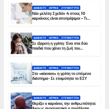
ΔΙΑΒΆΣΤΕ
ΙΑΤΡΙΚΆ
ΣΤΙΓΜΙΌΤΥΠΑ
Νέα μελέτη: Σχεδόν 4 στους 10
καρκίνους είναι αποτρέψιμοι – Τι
δείχνουν τα στοιχεία
ΔΙΑΒΆΣΤΕ
ΙΑΤΡΙΚΆ
ΣΤΙΓΜΙΌΤΥΠΑ
Σε έξαρση η γρίπη: Ένα στα δύο
παιδιά που χάνει τη ζωή του
αντιμετωπίζει υποκείμενο νόσημα –
Εμβολιασμό συνιστούν οι ειδικοί
ΔΙΑΒΆΣΤΕ
ΙΑΤΡΙΚΆ
ΣΤΙΓΜΙΌΤΥΠΑ
Στο «κόκκινο» η γρίπη το επόμενο
διάστημα- Σε ετοιμότητα το ΕΣΥ
ΔΙΑΒΆΣΤΕ
ΙΑΤΡΙΚΆ
ΣΤΙΓΜΙΌΤΥΠΑ
Θερίζει ο καρκίνος την ανθρωπότητα:
Άκρως ανησυχητική η πρόβλεψη…