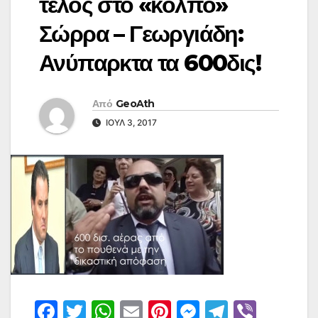
τέλος στο «κόλπο»
Σώρρα – Γεωργιάδη:
Ανύπαρκτα τα 600δις!
Από
GeoAth
ΙΟΎΛ 3, 2017
F
T
W
E
Pi
M
T
Vi