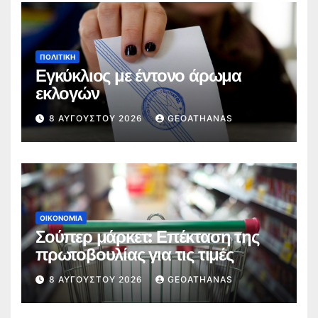
ΠΟΛΙΤΙΚΉ
Εγκύκλιος με έντονο άρωμα
εκλογών
8 ΑΥΓΟΎΣΤΟΥ 2026
GEOATHANAS
ΟΙΚΟΝΟΜΊΑ
Σούπερ μάρκετ: Επέκταση της
πρωτοβουλίας για τις τιμές
8 ΑΥΓΟΎΣΤΟΥ 2026
GEOATHANAS