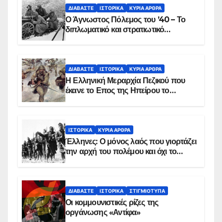
ΔΙΑΒΆΣΤΕ
ΙΣΤΟΡΙΚΆ
ΚΥΡΙΑ ΑΡΘΡΑ
Ο Άγνωστος Πόλεμος του ’40 – Το
διπλωματικό και στρατιωτικό
παρασκήνιο
ΔΙΑΒΆΣΤΕ
ΙΣΤΟΡΙΚΆ
ΚΥΡΙΑ ΑΡΘΡΑ
Η Ελληνική Μεραρχία Πεζικού που
έκανε το Επος της Ηπείρου το
χειμώνα του 1940
ΙΣΤΟΡΙΚΆ
ΚΥΡΙΑ ΑΡΘΡΑ
Έλληνες: Ο μόνος λαός που γιορτάζει
την αρχή του πολέμου και όχι το
τέλος του
ΔΙΑΒΆΣΤΕ
ΙΣΤΟΡΙΚΆ
ΣΤΙΓΜΙΌΤΥΠΑ
Οι κομμουνιστικές ρίζες της
οργάνωσης «Αντίφα»