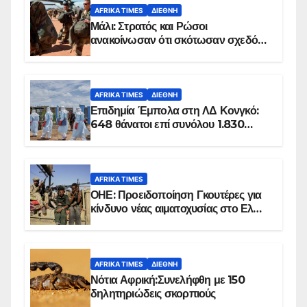
AFRIKA TIMES
ΔΙΕΘΝΉ
Μάλι: Στρατός και Ρώσοι
ανακοίνωσαν ότι σκότωσαν σχεδόν
100 τζιχαντιστές
AFRIKA TIMES
ΔΙΕΘΝΉ
Επιδημία Έμπολα στη ΛΔ Κονγκό:
648 θάνατοι επί συνόλου 1.830
επιβεβαιωμένων κρουσμάτων
AFRIKA TIMES
ΟΗΕ: Προειδοποίηση Γκουτέρες για
κίνδυνο νέας αιματοχυσίας στο Ελ
Ομπέιντ του Σουδάν
AFRIKA TIMES
ΔΙΕΘΝΉ
Νότια Αφρική:Συνελήφθη με 150
δηλητηριώδεις σκορπιούς