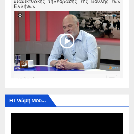
Η Γνώμη Μου…