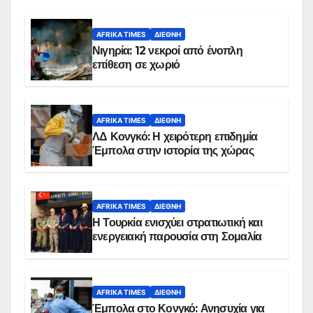
AFRIKA TIMES
ΔΙΕΘΝΉ
Νιγηρία: 12 νεκροί από ένοπλη
επίθεση σε χωριό
AFRIKA TIMES
ΔΙΕΘΝΉ
ΛΔ Κονγκό: Η χειρότερη επιδημία
Έμπολα στην ιστορία της χώρας
AFRIKA TIMES
ΔΙΕΘΝΉ
Η Τουρκία ενισχύει στρατιωτική και
ενεργειακή παρουσία στη Σομαλία
AFRIKA TIMES
ΔΙΕΘΝΉ
Έμπολα στο Κονγκό: Ανησυχία για