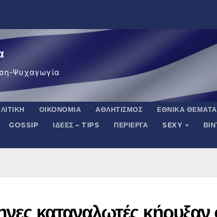
α
ση-Ψυχαγωγία
ΛΙΤΙΚΉ
ΟΙΚΟΝΟΜΊΑ
ΑΘΛΗΤΙΣΜΌΣ
ΕΘΝΙΚΆ ΘΈΜΑΤΑ
GOSSIP
ΙΔΈΕΣ – TIPS
ΠΕΡΊΕΡΓΑ
SEXY
ΒΙ
νες καταναλωτές κήρυξαν 