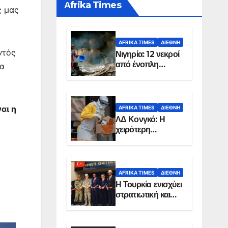
Αfrika Times
ς μας
AFRIKA TIMES
ΔΙΕΘΝΉ
ντός
Νιγηρία: 12 νεκροί
από ένοπλη
τα
επίθεση σε χωριό
αι η
AFRIKA TIMES
ΔΙΕΘΝΉ
ΛΔ Κονγκό: Η
χειρότερη
επιδημία Έμπολα
στην ιστορία της
χώρας
AFRIKA TIMES
ΔΙΕΘΝΉ
Η Τουρκία ενισχύει
στρατιωτική και
ενεργειακή
παρουσία στη
Σομαλία