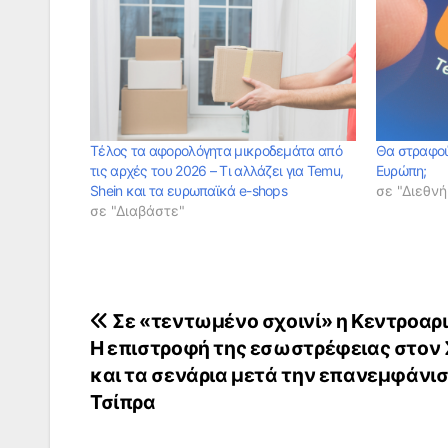
Τέλος τα αφορολόγητα μικροδεμάτα από
Θα στραφού
τις αρχές του 2026 – Τι αλλάζει για Temu,
Ευρώπη;
Shein και τα ευρωπαϊκά e-shops
σε "Διεθνή
σε "Διαβάστε"
Πλοήγηση
Σε «τεντωμένο σχοινί» η Κεντροαρ
Η επιστροφή της εσωστρέφειας στον
άρθρων
και τα σενάρια μετά την επανεμφάνι
Τσίπρα