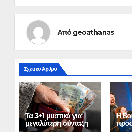
Από
geoathanas
Σχετικό Άρθρο
Τα 3+1 μυστικά για
Η Βο
μεγαλύτερη σύνταξη
προσ
Ελλά