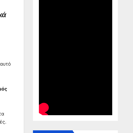
κά
 αυτό
μός
τα
ές.