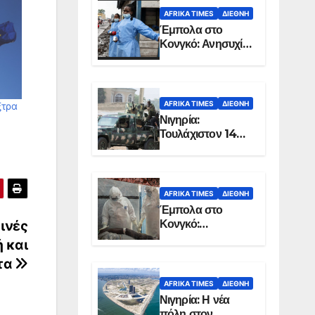
AFRIKA TIMES
ΔΙΕΘΝΉ
Έμπολα στο
Κονγκό: Ανησυχία
για τη μεγάλη
εξάπλωση της
επιδημίας
AFRIKA TIMES
ΔΙΕΘΝΉ
ξτρα
Νιγηρία:
Τουλάχιστον 14
νεκροί από
επίθεση ενόπλων
στην Οτούκπο
AFRIKA TIMES
ΔΙΕΘΝΉ
Έμπολα στο
Κονγκό:
οινές
Ξεπέρασαν τους
ή και
1.350 οι νεκροί
τα
AFRIKA TIMES
ΔΙΕΘΝΉ
Νιγηρία: Η νέα
πόλη στον