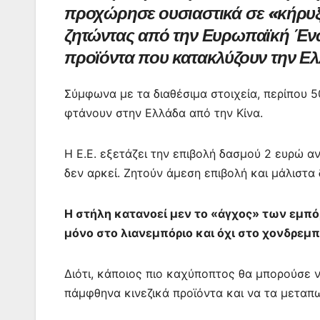
προχώρησε ουσιαστικά σε «κήρυξ
e
er
s
l
e
s
gr
ζητώντας από την Ευρωπαϊκή Ένω
b
A
st
e
a
προϊόντα που κατακλύζουν την 
o
p
n
m
o
p
g
Σύμφωνα με τα διαθέσιμα στοιχεία, περίπου 
k
er
φτάνουν στην Ελλάδα από την Κίνα.
Η Ε.Ε. εξετάζει την επιβολή δασμού 2 ευρώ 
δεν αρκεί. Ζητούν άμεση επιβολή και μάλιστα
Η στήλη κατανοεί μεν το «άγχος» των εμπό
μόνο στο λιανεμπόριο και όχι στο χονδρεμπ
Διότι, κάποιος πιο καχύποπτος θα μπορούσε να
πάμφθηνα κινεζικά προϊόντα και να τα μετα