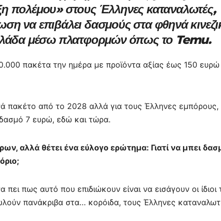
η πολέμου» στους Έλληνες καταναλωτές,
α
ση να επιβάλει δασμούς στα φθηνά κινεζι
σ
Ελλάδα μέσω πλατφορμών όπως το Temu.
τε
ίτ
50.000 πακέτα την ημέρα με προϊόντα αξίας έως 150 ευρώ
ε
ανά πακέτο από το 2028 αλλά για τους Έλληνες εμπόρους,
 δασμό 7 ευρώ, εδώ και τώρα.
ρων, αλλά θέτει ένα εύλογο ερώτημα:
Γιατί να μπει δασ
όριο;
 πει πως αυτό που επιδιώκουν είναι να εισάγουν οι ίδιοι 
πωλούν πανάκριβα στα… κορόιδα, τους Έλληνες καταναλωτ