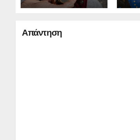
οικο
Απάντηση