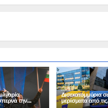
υλγαρία
Δισεκατομμύρια σ
περνά την
μερίσματα από τις
δα στην
τράπεζες