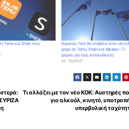
ν Temu και Shein στην
Κομισιόν: Γιατί θα επιβάλει έναν νέο έ
φόρο σε Temu, Shein και Alibaba – Τι
"
φέρνει για τους καταναλωτές
σε "Διεθνή"
ιστερά:
Τι αλλάζει με τον νέο ΚΟΚ: Αυστηρές π
 ΣΥΡΙΖΑ
για αλκοόλ, κινητό, υποτροπ
ση
υπερβολική ταχύτη