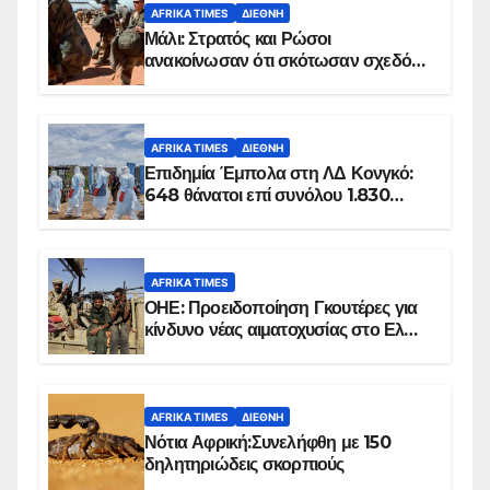
AFRIKA TIMES
ΔΙΕΘΝΉ
Μάλι: Στρατός και Ρώσοι
ανακοίνωσαν ότι σκότωσαν σχεδόν
100 τζιχαντιστές
AFRIKA TIMES
ΔΙΕΘΝΉ
Επιδημία Έμπολα στη ΛΔ Κονγκό:
648 θάνατοι επί συνόλου 1.830
επιβεβαιωμένων κρουσμάτων
AFRIKA TIMES
ΟΗΕ: Προειδοποίηση Γκουτέρες για
κίνδυνο νέας αιματοχυσίας στο Ελ
Ομπέιντ του Σουδάν
AFRIKA TIMES
ΔΙΕΘΝΉ
Νότια Αφρική:Συνελήφθη με 150
δηλητηριώδεις σκορπιούς