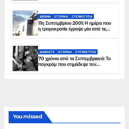
ΔΙΕΘΝΉ
ΙΣΤΟΡΙΚΆ
ΣΤΙΓΜΙΌΤΥΠΑ
11η Σεπτεμβρίου 2001: Η ημέρα που
η τρομοκρατία έγραψε μία από τις
πιο μαύρες σελίδες στην ιστορία του
πλανήτη
ΔΙΑΒΆΣΤΕ
ΙΣΤΟΡΙΚΆ
ΣΤΙΓΜΙΌΤΥΠΑ
70 χρόνια από τα Σεπτεμβριανά: Το
πογκρόμ που σημάδεψε τον
ελληνισμό της Κωνσταντινούπολης
You missed