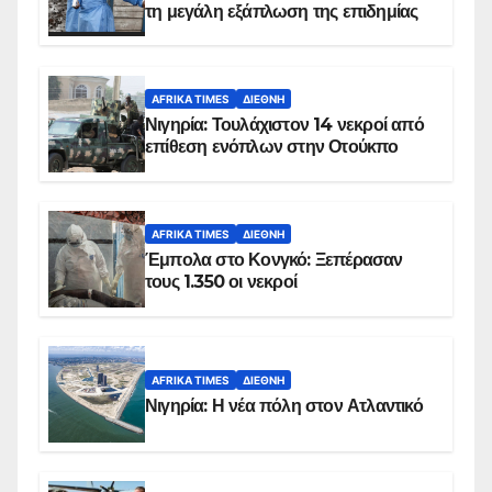
τη μεγάλη εξάπλωση της επιδημίας
AFRIKA TIMES
ΔΙΕΘΝΉ
Νιγηρία: Τουλάχιστον 14 νεκροί από
επίθεση ενόπλων στην Οτούκπο
AFRIKA TIMES
ΔΙΕΘΝΉ
Έμπολα στο Κονγκό: Ξεπέρασαν
τους 1.350 οι νεκροί
AFRIKA TIMES
ΔΙΕΘΝΉ
Νιγηρία: Η νέα πόλη στον Ατλαντικό