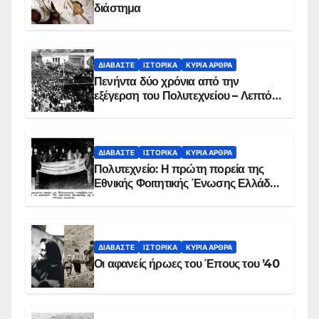
διάστημα
ΔΙΑΒΆΣΤΕ
ΙΣΤΟΡΙΚΆ
ΚΥΡΙΑ ΑΡΘΡΑ
Πενήντα δύο χρόνια από την
εξέγερση του Πολυτεχνείου – Λεπτό
προς λεπτό η εισβολή – ΦΩΤΟ και
ΒΙΝΤΕΟ
ΔΙΑΒΆΣΤΕ
ΙΣΤΟΡΙΚΆ
ΚΥΡΙΑ ΑΡΘΡΑ
Πολυτεχνείο: Η πρώτη πορεία της
Εθνικής Φοιτητικής Ένωσης Ελλάδος
στις 17 Νοεμβρίου 1975 με την
αιματοβαμμένη σημαία
ΔΙΑΒΆΣΤΕ
ΙΣΤΟΡΙΚΆ
ΚΥΡΙΑ ΑΡΘΡΑ
Οι αφανείς ήρωες του Έπους του ’40