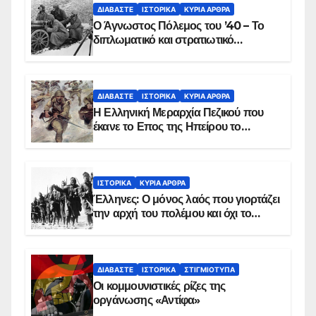
ΔΙΑΒΆΣΤΕ
ΙΣΤΟΡΙΚΆ
ΚΥΡΙΑ ΑΡΘΡΑ
Ο Άγνωστος Πόλεμος του ’40 – Το
διπλωματικό και στρατιωτικό
παρασκήνιο
ΔΙΑΒΆΣΤΕ
ΙΣΤΟΡΙΚΆ
ΚΥΡΙΑ ΑΡΘΡΑ
Η Ελληνική Μεραρχία Πεζικού που
έκανε το Επος της Ηπείρου το
χειμώνα του 1940
ΙΣΤΟΡΙΚΆ
ΚΥΡΙΑ ΑΡΘΡΑ
Έλληνες: Ο μόνος λαός που γιορτάζει
την αρχή του πολέμου και όχι το
τέλος του
ΔΙΑΒΆΣΤΕ
ΙΣΤΟΡΙΚΆ
ΣΤΙΓΜΙΌΤΥΠΑ
Οι κομμουνιστικές ρίζες της
οργάνωσης «Αντίφα»