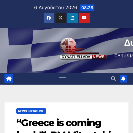
Μετάβαση
6 Αυγούστου 2026
08:28
στο
περιεχόμενο
Δ
Ενημέ
NEWS IN ENGLISH
“Greece is coming