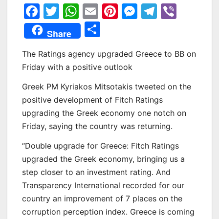
F
T
W
E
Pi
M
T
Vi
a
w
h
m
nt
e
el
b
Μ
Share
c
itt
at
ai
er
s
e
er
οι
e
er
s
l
e
s
gr
The Ratings agency upgraded Greece to BB on
ρ
Friday with a positive outlook
b
A
st
e
a
α
o
p
n
m
Greek PM Kyriakos Mitsotakis tweeted on the
σ
positive development of Fitch Ratings
o
p
g
τε
upgrading the Greek economy one notch on
k
er
ίτ
Friday, saying the country was returning.
ε
“Double upgrade for Greece: Fitch Ratings
upgraded the Greek economy, bringing us a
step closer to an investment rating. And
Transparency International recorded for our
country an improvement of 7 places on the
corruption perception index. Greece is coming