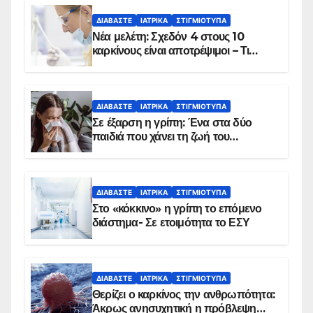
ΔΙΑΒΆΣΤΕ
ΙΑΤΡΙΚΆ
ΣΤΙΓΜΙΌΤΥΠΑ
Νέα μελέτη: Σχεδόν 4 στους 10
καρκίνους είναι αποτρέψιμοι – Τι
δείχνουν τα στοιχεία
ΔΙΑΒΆΣΤΕ
ΙΑΤΡΙΚΆ
ΣΤΙΓΜΙΌΤΥΠΑ
Σε έξαρση η γρίπη: Ένα στα δύο
παιδιά που χάνει τη ζωή του
αντιμετωπίζει υποκείμενο νόσημα –
Εμβολιασμό συνιστούν οι ειδικοί
ΔΙΑΒΆΣΤΕ
ΙΑΤΡΙΚΆ
ΣΤΙΓΜΙΌΤΥΠΑ
Στο «κόκκινο» η γρίπη το επόμενο
διάστημα- Σε ετοιμότητα το ΕΣΥ
ΔΙΑΒΆΣΤΕ
ΙΑΤΡΙΚΆ
ΣΤΙΓΜΙΌΤΥΠΑ
Θερίζει ο καρκίνος την ανθρωπότητα:
Άκρως ανησυχητική η πρόβλεψη…