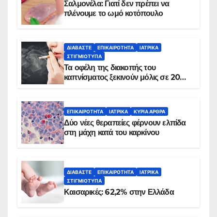
Σαλμονέλα: Γιατί δεν πρέπει να
πλένουμε το ωμό κοτόπουλο
ΔΙΑΒΆΣΤΕ
ΕΠΙΚΑΙΡΌΤΗΤΑ
ΙΑΤΡΙΚΆ
ΣΤΙΓΜΙΌΤΥΠΑ
Τα οφέλη της διακοπής του
καπνίσματος ξεκινούν μόλις σε 20
λεπτά
ΕΠΙΚΑΙΡΌΤΗΤΑ
ΙΑΤΡΙΚΆ
ΚΥΡΙΑ ΑΡΘΡΑ
Δύο νέες θεραπείες φέρνουν ελπίδα
στη μάχη κατά του καρκίνου
ΔΙΑΒΆΣΤΕ
ΕΠΙΚΑΙΡΌΤΗΤΑ
ΙΑΤΡΙΚΆ
ΣΤΙΓΜΙΌΤΥΠΑ
Καισαρικές: 62,2% στην Ελλάδα