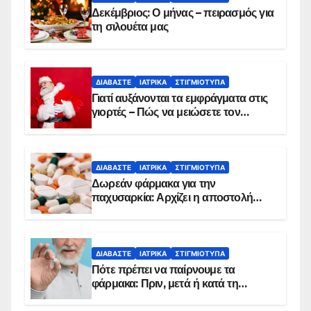
Δεκέμβριος: Ο μήνας – πειρασμός για
τη σιλουέτα μας
ΔΙΑΒΆΣΤΕ
ΙΑΤΡΙΚΆ
ΣΤΙΓΜΙΌΤΥΠΑ
Γιατί αυξάνονται τα εμφράγματα στις
γιορτές – Πώς να μειώσετε τον
κίνδυνο, σύμφωνα με καρδιολόγο
ΔΙΑΒΆΣΤΕ
ΙΑΤΡΙΚΆ
ΣΤΙΓΜΙΌΤΥΠΑ
Δωρεάν φάρμακα για την
παχυσαρκία: Αρχίζει η αποστολή
sms για τους δικαιούχους – Οι
προϋποθέσεις ένταξης στο
πρόγραμμα
ΔΙΑΒΆΣΤΕ
ΙΑΤΡΙΚΆ
ΣΤΙΓΜΙΌΤΥΠΑ
Πότε πρέπει να παίρνουμε τα
φάρμακα: Πριν, μετά ή κατά τη
διάρκεια του φαγητού;