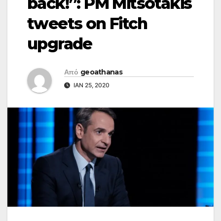
back!”: PM Mitsotakis
tweets on Fitch
upgrade
Από
geoathanas
ΙΑΝ 25, 2020