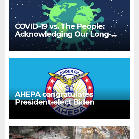
COVID-19 vs. The People:
Acknowledging Our Long-
Term Relationship
AHEPA congratulates
President-elect Biden