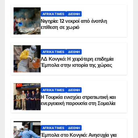
AFRIKA TIMES
ΔΙΕΘΝΉ
Νιγηρία: 12 νεκροί από ένοπλη
επίθεση σε χωριό
AFRIKA TIMES
ΔΙΕΘΝΉ
ΛΔ Κονγκό: Η χειρότερη επιδημία
Έμπολα στην ιστορία της χώρας
AFRIKA TIMES
ΔΙΕΘΝΉ
Η Τουρκία ενισχύει στρατιωτική και
ενεργειακή παρουσία στη Σομαλία
AFRIKA TIMES
ΔΙΕΘΝΉ
Έμπολα στο Κονγκό: Ανησυχία για