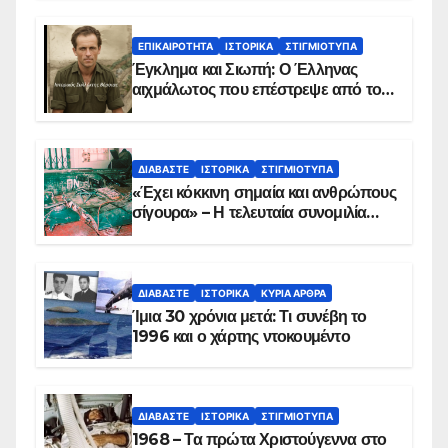
ΕΠΙΚΑΙΡΌΤΗΤΑ
ΙΣΤΟΡΙΚΆ
ΣΤΙΓΜΙΌΤΥΠΑ
Έγκλημα και Σιωπή: Ο Έλληνας
αιχμάλωτος που επέστρεψε από το
Παραπέτασμα
ΔΙΑΒΆΣΤΕ
ΙΣΤΟΡΙΚΆ
ΣΤΙΓΜΙΌΤΥΠΑ
«Έχει κόκκινη σημαία και ανθρώπους
σίγουρα» – Η τελευταία συνομιλία
των ηρώων στα Ίμια, πριν τη
συντριβή του ελικοπτέρου
ΔΙΑΒΆΣΤΕ
ΙΣΤΟΡΙΚΆ
ΚΥΡΙΑ ΑΡΘΡΑ
Ίμια 30 χρόνια μετά: Τι συνέβη το
1996 και ο χάρτης ντοκουμέντο
ΔΙΑΒΆΣΤΕ
ΙΣΤΟΡΙΚΆ
ΣΤΙΓΜΙΌΤΥΠΑ
1968 – Τα πρώτα Χριστούγεννα στο