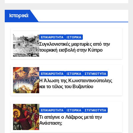
Ιστορικά
ΕΠΙΚΑΙΡΌΤΗΤΑ
ΙΣΤΟΡΙΚΆ
Συγκλονιστικές μαρτυρίες από την
τουρκική εισβολή στην Κύπρο
ΕΠΙΚΑΙΡΌΤΗΤΑ
ΙΣΤΟΡΙΚΆ
ΣΤΙΓΜΙΌΤΥΠΑ
Η Άλωση της Κωνσταντινούπολης
και το τέλος του Βυζαντίου
ΕΠΙΚΑΙΡΌΤΗΤΑ
ΙΣΤΟΡΙΚΆ
ΣΤΙΓΜΙΌΤΥΠΑ
Τι απέγινε ο Λάζαρος μετά την
Ανάσταση;