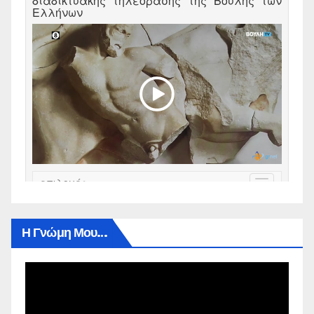
Η Γνώμη Μου…