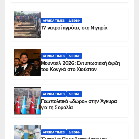
AFRIKA TIMES
ΔΙΕΘΝΉ
17 νεκροί αγρότες στη Νιγηρία
AFRIKA TIMES
ΔΙΕΘΝΉ
Μουντιάλ 2026: Εντυπωσιακή άφιξη
του Κονγκό στο Χιούστον
AFRIKA TIMES
ΔΙΕΘΝΉ
Γεωπολιτικό «δώρο» στην Άγκυρα
για τη Σομαλία
AFRIKA TIMES
ΔΙΕΘΝΉ