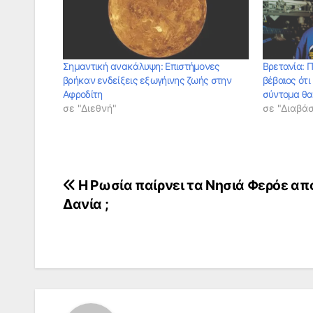
Σημαντική ανακάλυψη: Επιστήμονες
Βρετανία: 
βρήκαν ενδείξεις εξωγήινης ζωής στην
βέβαιος ότι
Αφροδίτη
σύντομα θα
σε "Διεθνή"
σε "Διαβά
Πλοήγηση
Η Ρωσία παίρνει τα Νησιά Φερόε απ
Δανία ;
άρθρων