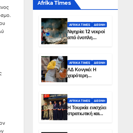
Αfrika Times
άνος
όσμο.
ου
AFRIKA TIMES
ΔΙΕΘΝΉ
λύ
Νιγηρία: 12 νεκροί
από ένοπλη
επίθεση σε χωριό
AFRIKA TIMES
ΔΙΕΘΝΉ
ΛΔ Κονγκό: Η
ς
χειρότερη
επιδημία Έμπολα
στην ιστορία της
χώρας
AFRIKA TIMES
ΔΙΕΘΝΉ
Η Τουρκία ενισχύει
στρατιωτική και
ενεργειακή
έον
παρουσία στη
ον
Σομαλία