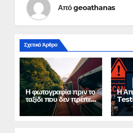
Από
geoathanas
Σχετικό Άρθρο
Η φωτογραφία πριν το
Η Απ
ταξίδι που δεν πρέπει
Test
να δημοσιεύσετε