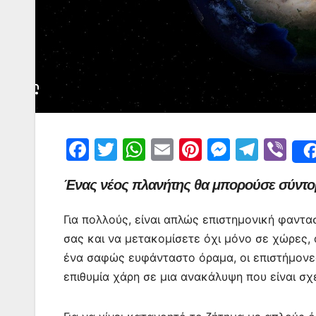
F
T
W
E
Pi
M
T
Vi
a
w
h
m
nt
e
el
b
Ένας νέος πλανήτης θα μπορούσε σύντομ
c
itt
at
ai
er
s
e
er
e
er
s
l
e
s
gr
Για πολλούς, είναι απλώς επιστημονική φαντασ
b
A
st
e
a
σας και να μετακομίσετε όχι μόνο σε χώρες, 
o
p
n
m
ένα σαφώς ευφάνταστο όραμα, οι επιστήμονες
επιθυμία χάρη σε μια ανακάλυψη που είναι σχ
o
p
g
k
er