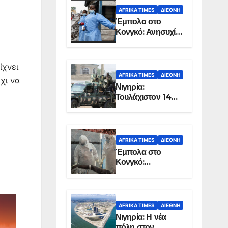
AFRIKA TIMES
ΔΙΕΘΝΉ
Έμπολα στο
Κονγκό: Ανησυχία
για τη μεγάλη
εξάπλωση της
επιδημίας
ίχνει
AFRIKA TIMES
ΔΙΕΘΝΉ
χι να
Νιγηρία:
Τουλάχιστον 14
νεκροί από
επίθεση ενόπλων
στην Οτούκπο
AFRIKA TIMES
ΔΙΕΘΝΉ
Έμπολα στο
Κονγκό:
Ξεπέρασαν τους
1.350 οι νεκροί
AFRIKA TIMES
ΔΙΕΘΝΉ
Νιγηρία: Η νέα
πόλη στον