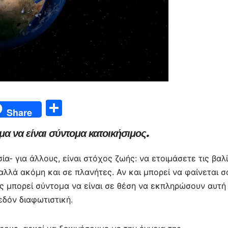
Μ
Share
οι
α να είναι σύντομα κατοικήσιμος.
ρ
α
ία- για άλλους, είναι στόχος ζωής: να ετοιμάσετε τις βαλ
σ
αλλά ακόμη και σε πλανήτες. Αν και μπορεί να φαίνεται σ
τε
 μπορεί σύντομα να είναι σε θέση να εκπληρώσουν αυτή
εδόν διαφωτιστική.
ίτ
ε