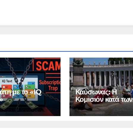
άτη με το «IQ
Καύσωνας: Η
»
Κομισιόν κατά των
αρνητών