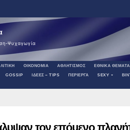
α
ση-Ψυχαγωγία
ΛΙΤΙΚΉ
ΟΙΚΟΝΟΜΊΑ
ΑΘΛΗΤΙΣΜΌΣ
ΕΘΝΙΚΆ ΘΈΜΑΤΑ
GOSSIP
ΙΔΈΕΣ – TIPS
ΠΕΡΊΕΡΓΑ
SEXY
ΒΙ
άλυψαν τον επόμενο πλανή