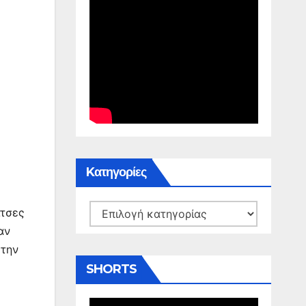
Kατηγορίες
Kατηγορίες
ίτσες
αν
 την
SHORTS