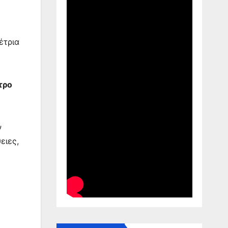
έτρια
τρο
ν
ειες,