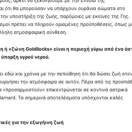
ρους, αρκεί να ξεκινήσουμε με την έννοια της
ται ότι θα μπορούσαν να υπάρχουν ουράνια σώματα στο
την υποστήριξη της ζωής, παρόμοιες με εκείνες της Γης.
νισμοί πρέπει να πληρούν ορισμένες προϋποθέσεις, όπως μ
λληλη ατμοσφαιρική σύνθεση.
 ή «ζώνη Goldilocks» είναι η περιοχή γύρω από ένα άσ
 ύπαρξη υγρού νερού.
ει εδώ και χρόνια με την πεποίθηση ότι θα δώσει ζωή στο
ουργήσει την ατμόσφαιρα σε αυτόν. Πέρα από τις προσπάθ
να «προσαρμοστούν» επικεντρώνεται σε κοντινά αστρικά
 Barnard. Τα σημερινά αποτελέσματα υπόσχονται καλές
ικές για την εξωγήινη ζωή