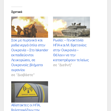
Σχετικά
Σοκ με πυρηνικά και
Ρωσία: – Γενοκτονία
ραδιενεργά όπλα στην
ΗΠΑ και Μ. Βρετανίας
Ουκρανία – Στο Iskander
στην Ουκρανία –
εκπαιδεύονται
Θέλουν να την
Λευκορώσοι, σε
καταστρέψουν τελείως
Ουκρανούς βλήματα
σε "Διεθνή"
ουρανίου
σε "Διαβάστε"
Αδίστακτες οι ΗΠΑ,
δηλητηριάζουν την