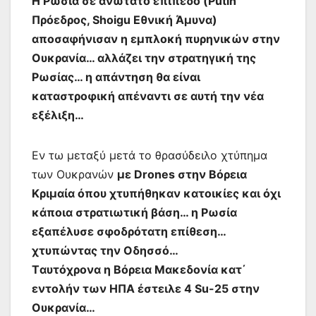
Η Ρωσία σε ανώτατο επίπεδο (Putin
Πρόεδρος, Shoigu Εθνική Άμυνα)
αποσαφήνισαν η εμπλοκή πυρηνικών στην
Ουκρανία… αλλάζει την στρατηγική της
Ρωσίας… η απάντηση θα είναι
καταστροφική απέναντι σε αυτή την νέα
εξέλιξη…
Εν τω μεταξύ μετά το θρασύδειλο χτύπημα
των Ουκρανών
με Drones στην Βόρεια
Κριμαία όπου χτυπήθηκαν κατοικίες και όχι
κάποια στρατιωτική βάση… η Ρωσία
εξαπέλυσε σφοδρότατη επίθεση…
χτυπώντας την Οδησσό…
Tαυτόχρονα η Βόρεια Μακεδονία κατ΄
εντολήν των ΗΠΑ έστειλε 4 Su-25 στην
Ουκρανία…