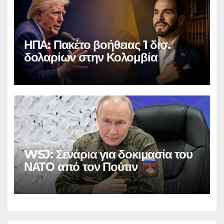
ΗΠΑ: Πακέτο βοήθειας 1 δισ.
δολαρίων στην Κολομβία
WSJ: Σενάρια για δοκιμασία του
ΝΑΤΟ από τον Πούτιν