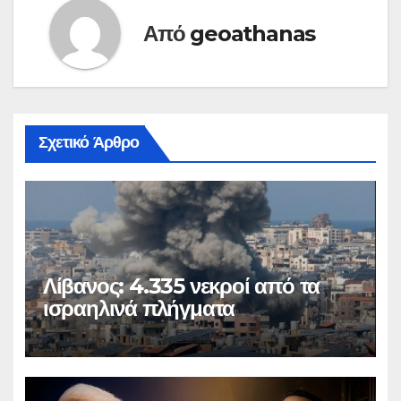
Από
geoathanas
Σχετικό Άρθρο
Λίβανος: 4.335 νεκροί από τα
ισραηλινά πλήγματα