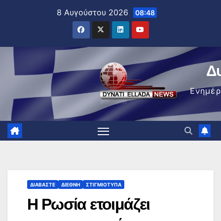
Μετάβαση
8 Αυγούστου 2026
08:48
στο
περιεχόμενο
Δ
Ενημέ
ΔΙΑΒΆΣΤΕ
ΔΙΕΘΝΉ
ΣΤΙΓΜΙΌΤΥΠΑ
Η Ρωσία ετοιμάζει