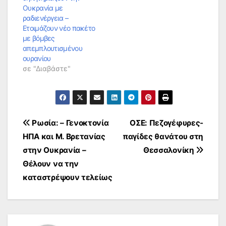
Ουκρανία με
ραδιενέργεια –
Ετοιμάζουν νέο πακέτο
με βόμβες
απεμπλουτισμένου
ουρανίου
σε "Διαβάστε"
Πλοήγηση
Ρωσία: – Γενοκτονία
ΟΣΕ: Πεζογέφυρες-
ΗΠΑ και Μ. Βρετανίας
παγίδες θανάτου στη
άρθρων
στην Ουκρανία –
Θεσσαλονίκη
Θέλουν να την
καταστρέψουν τελείως