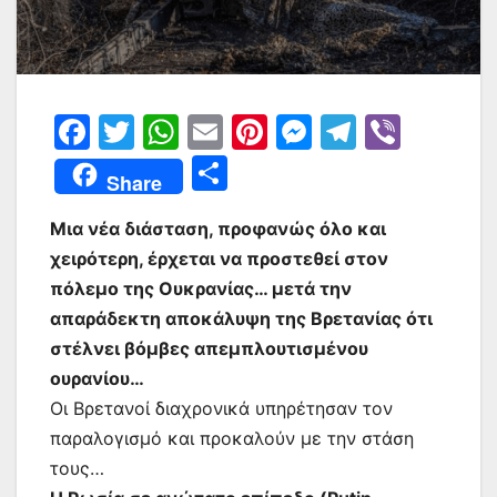
F
T
W
E
Pi
M
T
Vi
a
w
h
m
nt
e
el
b
Μ
Share
c
itt
at
ai
er
s
e
er
οι
e
er
s
l
e
s
gr
Μια νέα διάσταση, προφανώς όλο και
ρ
χειρότερη, έρχεται να προστεθεί στον
b
A
st
e
a
α
πόλεμο της Ουκρανίας… μετά την
o
p
n
m
σ
απαράδεκτη αποκάλυψη της Βρετανίας ότι
o
p
g
τε
στέλνει βόμβες απεμπλουτισμένου
k
er
ίτ
ουρανίου…
Οι Βρετανοί διαχρονικά υπηρέτησαν τον
ε
παραλογισμό και προκαλούν με την στάση
τους…