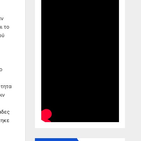
αν
ι το
ού
ο
ότητα
ιν
άδες
τηκε