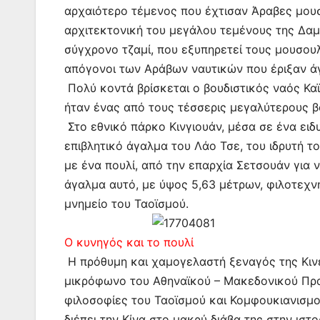
αρχαιότερο τέμενος που έχτισαν Άραβες μουσ
αρχιτεκτονική του μεγάλου τεμένους της Δαμα
σύγχρονο τζαμί, που εξυπηρετεί τους μουσουλ
απόγονοι των Αράβων ναυτικών που έριξαν άγ
Πολύ κοντά βρίσκεται ο βουδιστικός ναός Καϊ
ήταν ένας από τους τέσσερις μεγαλύτερους β
Στο εθνικό πάρκο Κινγιουάν, μέσα σε ένα ειδ
επιβλητικό άγαλμα του Λάο Τσε, του ιδρυτή τ
με ένα πουλί, από την επαρχία Σετσουάν για ν
άγαλμα αυτό, με ύψος 5,63 μέτρων, φιλοτεχνή
μνημείο του Ταοϊσμού.
Ο κυνηγός και το πουλί
Η πρόθυμη και χαμογελαστή ξεναγός της Κινε
μικρόφωνο του Αθηναϊκού – Μακεδονικού Πρακ
φιλοσοφίες του Ταοϊσμού και Κομφουκιανισμο
διέπει την Κίνα στο μακρύ διάβα της στην ιστο