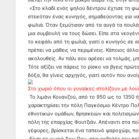
«Στο κλαδί ενός ψηλού δέντρου έχτισε τη φωλ
στεκόταν ένας κυνηγός, σημαδεύοντας για να
φωλιά. Όταν ξεμύτισαν από τα αυγά τα πουλάκ
μια συμβουλή να τους δώσει. Είπε στα νεογέν
το κεφάλι από τη φωλιά, γιατί ο κυνηγός σε 
πρέπει να μάθεις να περιμένεις. Κάποιος άλλο
ακολουθείς. Αν πάλι σου αρέσει να τολμάς, μπ
Τότε αξίζει να πάρεις το ρίσκο να βγεις πρώτ
δόξα, θα γίνεις αρχηγός, γιατί αυτόν που ανο
Στο χωριό όπου οι γυναίκες στολίζουν με λου
Το λιμάνι Κουανζού, από το 950 ως το 1350 
χαρακτηρίσει την πόλη Παγκόσμιο Κέντρο Πο
εθνοτικών ομάδων, θρησκειών και πολιτισμών
πόλη της επαρχίας Φουτζιάν. Απέναντι στα π
γέφυρες, βρίσκεται ένα ταπεινό ψαροχώρι, πο
Είναι το χωριό Σον-Που, στις εκβολές του ποτ