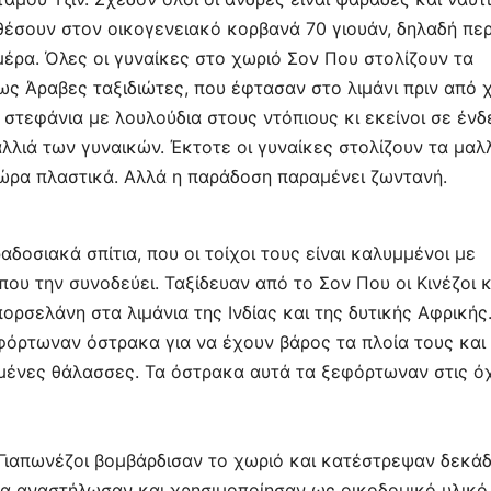
σθέσουν στον οικογενειακό κορβανά 70 γιουάν, δηλαδή πε
 μέρα. Όλες οι γυναίκες στο χωριό Σον Που στολίζουν τα
ως Άραβες ταξιδιώτες, που έφτασαν στο λιμάνι πριν από χ
στεφάνια με λουλούδια στους ντόπιους κι εκείνοι σε ένδ
λλιά των γυναικών. Έκτοτε οι γυναίκες στολίζουν τα μαλ
 τώρα πλαστικά. Αλλά η παράδοση παραμένει ζωντανή.
οσιακά σπίτια, που οι τοίχοι τους είναι καλυμμένοι με
που την συνοδεύει. Ταξίδευαν από το Σον Που οι Κινέζοι κ
πορσελάνη στα λιμάνια της Ινδίας και της δυτικής Αφρικής
 φόρτωναν όστρακα για να έχουν βάρος τα πλοία τους και
σμένες θάλασσες. Τα όστρακα αυτά τα ξεφόρτωναν στις ό
ι Γιαπωνέζοι βομβάρδισαν το χωριό και κατέστρεψαν δεκά
ά τα αναστήλωσαν και χρησιμοποίησαν ως οικοδομικό υλικό