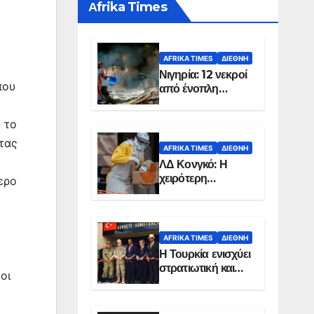
Αfrika Times
AFRIKA TIMES
ΔΙΕΘΝΉ
Νιγηρία: 12 νεκροί
που
από ένοπλη
επίθεση σε χωριό
 το
ντας
AFRIKA TIMES
ΔΙΕΘΝΉ
ΛΔ Κονγκό: Η
χειρότερη
ερο
επιδημία Έμπολα
στην ιστορία της
χώρας
AFRIKA TIMES
ΔΙΕΘΝΉ
Η Τουρκία ενισχύει
στρατιωτική και
οι
ενεργειακή
παρουσία στη
Σομαλία