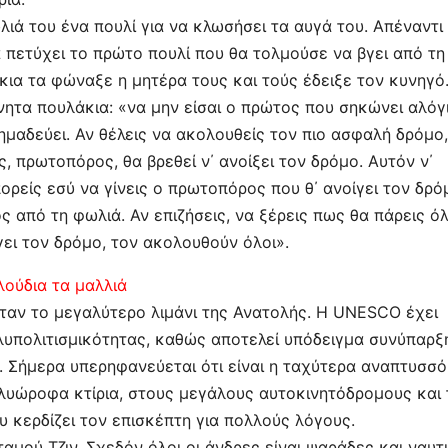
ιά του ένα πουλί για να κλωσήσει τα αυγά του. Απέναντι
 πετύχει το πρώτο πουλί που θα τολμούσε να βγει από τη
ια τα φώναξε η μητέρα τους και τούς έδειξε τον κυνηγό.
νητα πουλάκια: «να μην είσαι ο πρώτος που σηκώνει αλόγ
σημαδεύει. Αν θέλεις να ακολουθείς τον πιο ασφαλή δρόμο,
ς, πρωτοπόρος, θα βρεθεί ν΄ ανοίξει τον δρόμο. Αυτόν ν΄
ορείς εσύ να γίνεις ο πρωτοπόρος που θ΄ ανοίγει τον δρό
ος από τη φωλιά. Αν επιζήσεις, να ξέρεις πως θα πάρεις ό
ίγει τον δρόμο, τον ακολουθούν όλοι».
λούδια τα μαλλιά
ήταν το μεγαλύτερο λιμάνι της Ανατολής. Η UNESCO έχει
λυπολιτισμικότητας, καθώς αποτελεί υπόδειγμα συνύπαρξ
. Σήμερα υπερηφανεύεται ότι είναι η ταχύτερα αναπτυσσ
ολυώροφα κτίρια, στους μεγάλους αυτοκινητόδρομους και 
υ κερδίζει τον επισκέπτη για πολλούς λόγους.
αμού Τζιν. Σχεδόν όλοι οι άνδρες είναι ψαράδες και ναυτι