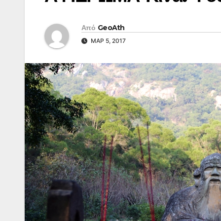
Από
GeoAth
ΜΑΡ 5, 2017