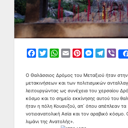
F
T
W
E
Pi
M
T
Vi
a
w
h
m
nt
e
el
b
c
itt
at
ai
er
s
e
er
Ο Θαλάσσιος Δρόμος του Μεταξιού ήταν στη
e
er
s
l
e
s
gr
μετακινήσεων και των πολιτισμικών ανταλλαγ
b
A
st
e
a
λειτουργώντας ως συνέχεια του χερσαίου Δρό
o
p
n
m
κόσμο και το σημείο εκκίνησης αυτού του θαλ
o
p
g
ήταν η πόλη Κουανζού, απ΄ όπου απέπλεαν τα
νοτιοανατολική Ασία και τον αραβικό κόσμο
k
er
λιμάνι της Ανατολής».