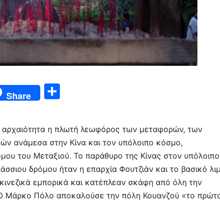
Μ
Share
οι
ρ
ν αρχαιότητα η πλωτή λεωφόρος των μεταφορών, των
α
ών ανάμεσα στην Κίνα και τον υπόλοιπο κόσμο,
σ
μου του Μεταξιού. Το παράθυρο της Κίνας στον υπόλοιπο
τε
άσσιου δρόμου ήταν η επαρχία Φουτζιάν και το βασικό λι
ίτ
 κινεζικά εμπορικά και κατέπλεαν σκάφη από όλη την
. Ο Μάρκο Πόλο αποκαλούσε την πόλη Κουανζού «το πρώτ
ε