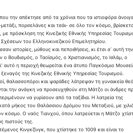
, που την απέκτησε από τα χρόνια που τα ιστιοφόρα άνοιγ
μετάξι, πορσελάνες και τσάι- σε όλο τον κόσμο, βρίσκετα
 με πρόσκληση της Κινεζικής Εθνικής Υπηρεσίας Τουρισμ
 Σχέσεων του Ελληνοκινεζικού Επιμελητηρίου.
αν ιστορίες, μύθους και πεποιθήσεις, κι έτσι σ΄ αυτή την
ο Βουδισμός, ο Ταοϊσμός, ο Χριστιανισμός, το Ισλάμ, ο
 Γι’ αυτό η περιοχή θεωρείται ένα άτυπο Παγκόσμιο Μουσεί
η ξεναγός της Κινεζικής Εθνικής Υπηρεσίας Τουρισμού.
κοί, θαλασσοπόροι και ψαράδες λάτρεψαν τη γυναικεία θε
ται την ανάγκη να προσευχηθούν στη Μάτζο οι άνδρες πρ
περιμένουν να γυρίσουν από τα ταξίδια. Η λατρεία της
κατά μήκος του Θαλάσσιου Δρόμου του Μεταξιού, με χιλι
ον κόσμο. Ο ναός Τιανχού, όπου λατρεύεται η Μάτζο χτίσ
υς πιστούς της.
έμενος Κινγκζίνγκ, που χτίστηκε το 1009 και είναι το