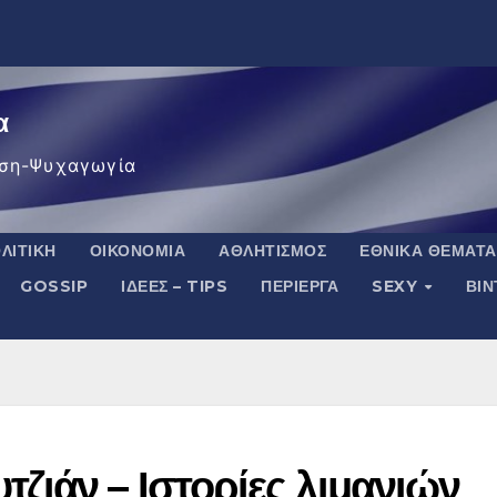
α
ση-Ψυχαγωγία
ΛΙΤΙΚΉ
ΟΙΚΟΝΟΜΊΑ
ΑΘΛΗΤΙΣΜΌΣ
ΕΘΝΙΚΆ ΘΈΜΑΤΑ
GOSSIP
ΙΔΈΕΣ – TIPS
ΠΕΡΊΕΡΓΑ
SEXY
ΒΙ
ζιάν – Ιστορίες λιμανιών