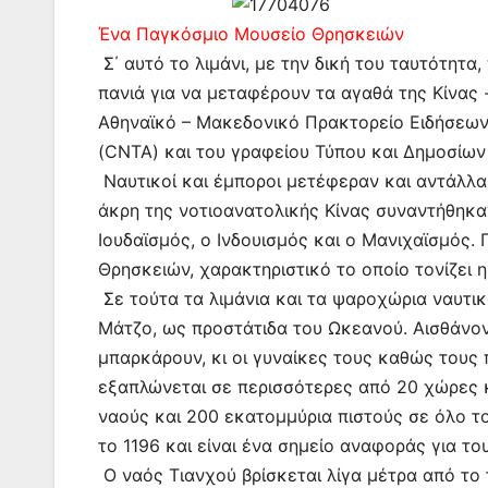
Ένα Παγκόσμιο Μουσείο Θρησκειών
Σ΄ αυτό το λιμάνι, με την δική του ταυτότητα
πανιά για να μεταφέρουν τα αγαθά της Κίνας -
Αθηναϊκό – Μακεδονικό Πρακτορείο Ειδήσεων,
(CNTA) και του γραφείου Τύπου και Δημοσίων
Ναυτικοί και έμποροι μετέφεραν και αντάλλασσ
άκρη της νοτιοανατολικής Κίνας συναντήθηκαν 
Ιουδαϊσμός, ο Ινδουισμός και ο Μανιχαϊσμός.
Θρησκειών, χαρακτηριστικό το οποίο τονίζει 
Σε τούτα τα λιμάνια και τα ψαροχώρια ναυτι
Μάτζο, ως προστάτιδα του Ωκεανού. Αισθάνον
μπαρκάρουν, κι οι γυναίκες τους καθώς τους 
εξαπλώνεται σε περισσότερες από 20 χώρες 
ναούς και 200 εκατομμύρια πιστούς σε όλο τ
το 1196 και είναι ένα σημείο αναφοράς για το
Ο ναός Τιανχού βρίσκεται λίγα μέτρα από το τ