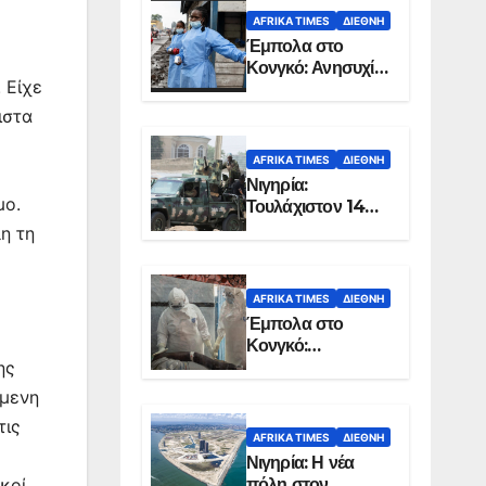
AFRIKA TIMES
ΔΙΕΘΝΉ
Έμπολα στο
Κονγκό: Ανησυχία
 Είχε
για τη μεγάλη
εξάπλωση της
ιστα
επιδημίας
AFRIKA TIMES
ΔΙΕΘΝΉ
Νιγηρία:
μο.
Τουλάχιστον 14
νεκροί από
λη τη
επίθεση ενόπλων
στην Οτούκπο
AFRIKA TIMES
ΔΙΕΘΝΉ
Έμπολα στο
Κονγκό:
Ξεπέρασαν τους
ης
1.350 οι νεκροί
όμενη
τις
AFRIKA TIMES
ΔΙΕΘΝΉ
Νιγηρία: Η νέα
πόλη στον
κοί,