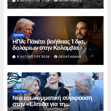
8 ΑΥΓΟΎΣΤΟΥ 2026
GEOATHANAS
ΔΙΕΘΝΉ
ΗΠΑ: Πακέτο βοήθειας 1 δισ.
δολαρίων στην Κολομβία
8 ΑΥΓΟΎΣΤΟΥ 2026
GEOATHANAS
ΠΟΛΙΤΙΚΉ
Νέα εσωκομματική σύγκρουση
στην «Ελπίδα για τη
Δημοκρατία»