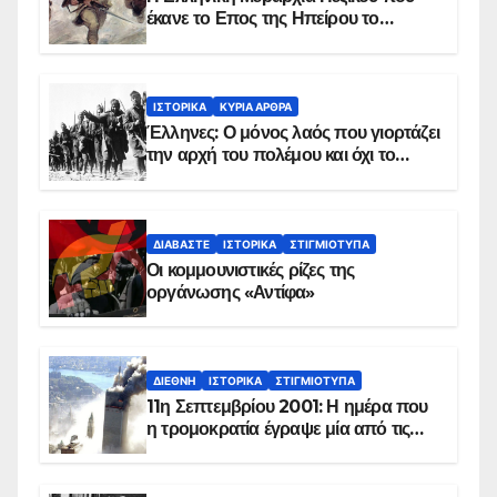
έκανε το Επος της Ηπείρου το
χειμώνα του 1940
ΙΣΤΟΡΙΚΆ
ΚΥΡΙΑ ΑΡΘΡΑ
Έλληνες: Ο μόνος λαός που γιορτάζει
την αρχή του πολέμου και όχι το
τέλος του
ΔΙΑΒΆΣΤΕ
ΙΣΤΟΡΙΚΆ
ΣΤΙΓΜΙΌΤΥΠΑ
Οι κομμουνιστικές ρίζες της
οργάνωσης «Αντίφα»
ΔΙΕΘΝΉ
ΙΣΤΟΡΙΚΆ
ΣΤΙΓΜΙΌΤΥΠΑ
11η Σεπτεμβρίου 2001: Η ημέρα που
η τρομοκρατία έγραψε μία από τις
πιο μαύρες σελίδες στην ιστορία του
πλανήτη