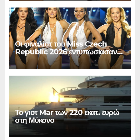
Οι φιναλίστ του Miss Czech
Republic 2026 εντυπωσίασαν
στο Χ
Το γιοτ Mar των 220 εκατ. ευρώ
στη Μύκονο