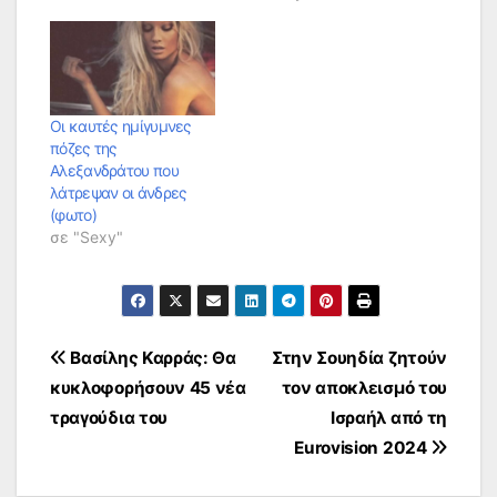
Οι καυτές ημίγυμνες
πόζες της
Αλεξανδράτου που
λάτρεψαν οι άνδρες
(φωτο)
σε "Sexy"
Πλοήγηση
Βασίλης Καρράς: Θα
Στην Σουηδία ζητούν
κυκλοφορήσουν 45 νέα
τον αποκλεισμό του
άρθρων
τραγούδια του
Ισραήλ από τη
Eurovision 2024