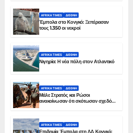
AFRIKA TIMES
ΔΙΕΘΝΉ
Έμπολα στο Κονγκό: Ξεπέρασαν
τους 1.350 οι νεκροί
AFRIKA TIMES
ΔΙΕΘΝΉ
Νιγηρία: Η νέα πόλη στον Ατλαντικό
AFRIKA TIMES
ΔΙΕΘΝΉ
Μάλι: Στρατός και Ρώσοι
ανακοίνωσαν ότι σκότωσαν σχεδόν
100 τζιχαντιστές
AFRIKA TIMES
ΔΙΕΘΝΉ
Επιδημία Έμπολα στη ΛΔ Κονγκό: