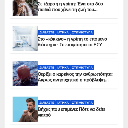
Σε έξαρση η γρίπη: Ένα στα δύο
παιδιά που χάνει τη ζωή του
αντιμετωπίζει υποκείμενο νόσημα –
Εμβολιασμό συνιστούν οι ειδικοί
ΔΙΑΒΆΣΤΕ
ΙΑΤΡΙΚΆ
ΣΤΙΓΜΙΌΤΥΠΑ
Στο «κόκκινο» η γρίπη το επόμενο
διάστημα- Σε ετοιμότητα το ΕΣΥ
ΔΙΑΒΆΣΤΕ
ΙΑΤΡΙΚΆ
ΣΤΙΓΜΙΌΤΥΠΑ
Θερίζει ο καρκίνος την ανθρωπότητα:
Άκρως ανησυχητική η πρόβλεψη…
ΔΙΑΒΆΣΤΕ
ΙΑΤΡΙΚΆ
ΣΤΙΓΜΙΌΤΥΠΑ
Βήχας που επιμένει: Πότε να δείτε
γιατρό