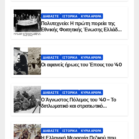
ΒΙΝΤΕΟ
ΔΙΑΒΆΣΤΕ
ΙΣΤΟΡΙΚΆ
ΚΥΡΙΑ ΑΡΘΡΑ
Πολυτεχνείο: Η πρώτη πορεία της
Εθνικής Φοιτητικής Ένωσης Ελλάδος
στις 17 Νοεμβρίου 1975 με την
αιματοβαμμένη σημαία
ΔΙΑΒΆΣΤΕ
ΙΣΤΟΡΙΚΆ
ΚΥΡΙΑ ΑΡΘΡΑ
Οι αφανείς ήρωες του Έπους του ’40
ΔΙΑΒΆΣΤΕ
ΙΣΤΟΡΙΚΆ
ΚΥΡΙΑ ΑΡΘΡΑ
Ο Άγνωστος Πόλεμος του ’40 – Το
διπλωματικό και στρατιωτικό
παρασκήνιο
ΔΙΑΒΆΣΤΕ
ΙΣΤΟΡΙΚΆ
ΚΥΡΙΑ ΑΡΘΡΑ
Η Ελληνική Μεραρχία Πεζικού που