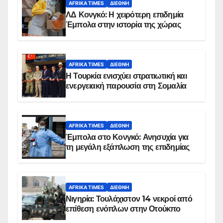
AFRIKA TIMES
ΔΙΕΘΝΉ
ΛΔ Κονγκό: Η χειρότερη επιδημία
Έμπολα στην ιστορία της χώρας
AFRIKA TIMES
ΔΙΕΘΝΉ
Η Τουρκία ενισχύει στρατιωτική και
ενεργειακή παρουσία στη Σομαλία
AFRIKA TIMES
ΔΙΕΘΝΉ
Έμπολα στο Κονγκό: Ανησυχία για
τη μεγάλη εξάπλωση της επιδημίας
AFRIKA TIMES
ΔΙΕΘΝΉ
Νιγηρία: Τουλάχιστον 14 νεκροί από
επίθεση ενόπλων στην Οτούκπο