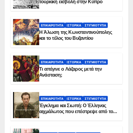
τουρκική εισβολή στην Κύπρο
ΕΠΙΚΑΙΡΌΤΗΤΑ
ΙΣΤΟΡΙΚΆ
ΣΤΙΓΜΙΌΤΥΠΑ
Η Άλωση της Κωνσταντινούπολης
και το τέλος του Βυζαντίου
ΕΠΙΚΑΙΡΌΤΗΤΑ
ΙΣΤΟΡΙΚΆ
ΣΤΙΓΜΙΌΤΥΠΑ
Τι απέγινε ο Λάζαρος μετά την
Ανάσταση;
ΕΠΙΚΑΙΡΌΤΗΤΑ
ΙΣΤΟΡΙΚΆ
ΣΤΙΓΜΙΌΤΥΠΑ
Έγκλημα και Σιωπή: Ο Έλληνας
αιχμάλωτος που επέστρεψε από το
Παραπέτασμα