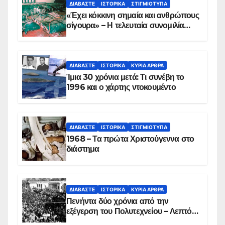
ΔΙΑΒΆΣΤΕ
ΙΣΤΟΡΙΚΆ
ΣΤΙΓΜΙΌΤΥΠΑ
«Έχει κόκκινη σημαία και ανθρώπους
σίγουρα» – Η τελευταία συνομιλία
των ηρώων στα Ίμια, πριν τη
συντριβή του ελικοπτέρου
ΔΙΑΒΆΣΤΕ
ΙΣΤΟΡΙΚΆ
ΚΥΡΙΑ ΑΡΘΡΑ
Ίμια 30 χρόνια μετά: Τι συνέβη το
1996 και ο χάρτης ντοκουμέντο
ΔΙΑΒΆΣΤΕ
ΙΣΤΟΡΙΚΆ
ΣΤΙΓΜΙΌΤΥΠΑ
1968 – Τα πρώτα Χριστούγεννα στο
διάστημα
ΔΙΑΒΆΣΤΕ
ΙΣΤΟΡΙΚΆ
ΚΥΡΙΑ ΑΡΘΡΑ
Πενήντα δύο χρόνια από την
εξέγερση του Πολυτεχνείου – Λεπτό
προς λεπτό η εισβολή – ΦΩΤΟ και