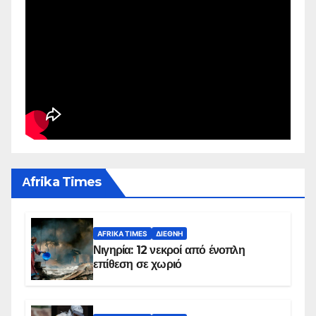
Αfrika Times
AFRIKA TIMES
ΔΙΕΘΝΉ
Νιγηρία: 12 νεκροί από ένοπλη
επίθεση σε χωριό