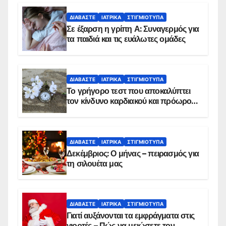
ΔΙΑΒΆΣΤΕ
ΙΑΤΡΙΚΆ
ΣΤΙΓΜΙΌΤΥΠΑ
Σε έξαρση η γρίπη Α: Συναγερμός για
τα παιδιά και τις ευάλωτες ομάδες
ΔΙΑΒΆΣΤΕ
ΙΑΤΡΙΚΆ
ΣΤΙΓΜΙΌΤΥΠΑ
Το γρήγορο τεστ που αποκαλύπτει
τον κίνδυνο καρδιακού και πρόωρου
θανάτου
ΔΙΑΒΆΣΤΕ
ΙΑΤΡΙΚΆ
ΣΤΙΓΜΙΌΤΥΠΑ
Δεκέμβριος: Ο μήνας – πειρασμός για
τη σιλουέτα μας
ΔΙΑΒΆΣΤΕ
ΙΑΤΡΙΚΆ
ΣΤΙΓΜΙΌΤΥΠΑ
Γιατί αυξάνονται τα εμφράγματα στις
γιορτές – Πώς να μειώσετε τον