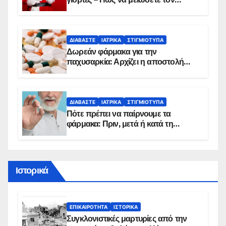
κίνδυνο, σύμφωνα με καρδιολόγο
ΔΙΑΒΆΣΤΕ
ΙΑΤΡΙΚΆ
ΣΤΙΓΜΙΌΤΥΠΑ
Δωρεάν φάρμακα για την
παχυσαρκία: Αρχίζει η αποστολή
sms για τους δικαιούχους – Οι
προϋποθέσεις ένταξης στο
πρόγραμμα
ΔΙΑΒΆΣΤΕ
ΙΑΤΡΙΚΆ
ΣΤΙΓΜΙΌΤΥΠΑ
Πότε πρέπει να παίρνουμε τα
φάρμακα: Πριν, μετά ή κατά τη
διάρκεια του φαγητού;
Ιστορικά
ΕΠΙΚΑΙΡΌΤΗΤΑ
ΙΣΤΟΡΙΚΆ
Συγκλονιστικές μαρτυρίες από την