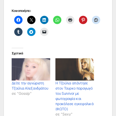
Κοινοποιήστε:
Σχετικά
Δείτε την αγνώριστη
Η Τζούλια απάντησε
Τζούλια Αλεξανδράτου
στον Τουρκο παραγωγό
σε "Gossip"
του Survivor με
φωτογραφία και
προκάλεσε εγκεφαλικά
(ΦΩΤΟ)
σε "Sexy"