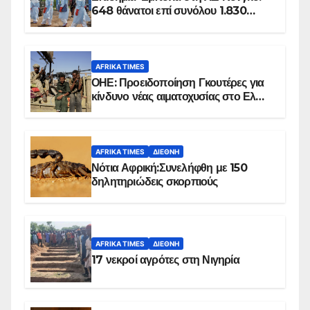
648 θάνατοι επί συνόλου 1.830
επιβεβαιωμένων κρουσμάτων
AFRIKA TIMES
ΟΗΕ: Προειδοποίηση Γκουτέρες για
κίνδυνο νέας αιματοχυσίας στο Ελ
Ομπέιντ του Σουδάν
AFRIKA TIMES
ΔΙΕΘΝΉ
Νότια Αφρική:Συνελήφθη με 150
δηλητηριώδεις σκορπιούς
AFRIKA TIMES
ΔΙΕΘΝΉ
17 νεκροί αγρότες στη Νιγηρία