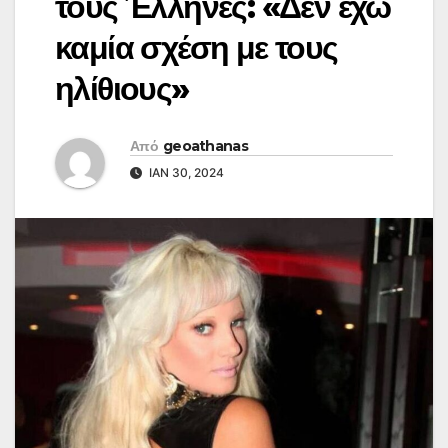
τους Έλληνες: «Δεν έχω
καμία σχέση με τους
ηλίθιους»
Από
geoathanas
ΙΑΝ 30, 2024