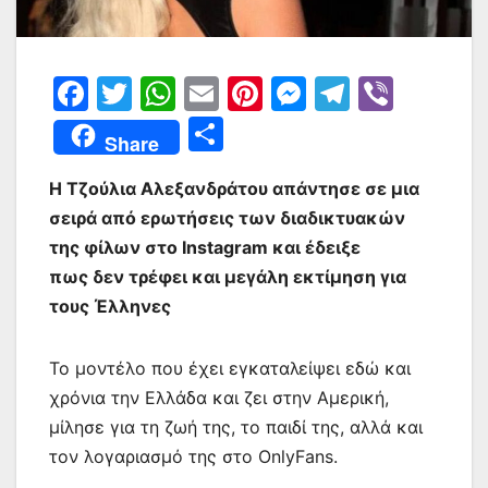
F
T
W
E
Pi
M
T
Vi
a
w
h
m
nt
e
el
b
Μ
Share
c
itt
at
ai
er
s
e
er
οι
e
er
s
l
e
s
gr
Η Τζούλια Αλεξανδράτου απάντησε σε μια
ρ
σειρά από ερωτήσεις των διαδικτυακών
b
A
st
e
a
α
της φίλων στο Instagram και έδειξε
o
p
n
m
σ
πως δεν τρέφει και μεγάλη εκτίμηση για
o
p
g
τε
τους Έλληνες
k
er
ίτ
ε
Το μοντέλο που έχει εγκαταλείψει εδώ και
χρόνια την Ελλάδα και ζει στην Αμερική,
μίλησε για τη ζωή της, το παιδί της, αλλά και
τον λογαριασμό της στο OnlyFans.