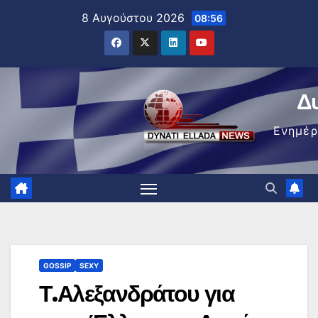
Μετάβαση
8 Αυγούστου 2026
08:56
στο
περιεχόμενο
Δ
Ενημέ
GOSSIP
SEXY
Τ.Αλεξανδράτου για