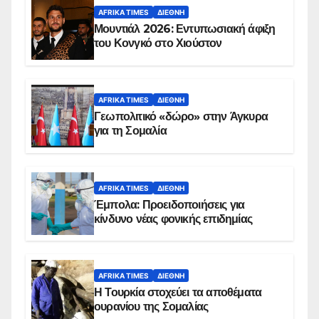
AFRIKA TIMES
ΔΙΕΘΝΉ
Μουντιάλ 2026: Εντυπωσιακή άφιξη
του Κονγκό στο Χιούστον
AFRIKA TIMES
ΔΙΕΘΝΉ
Γεωπολιτικό «δώρο» στην Άγκυρα
για τη Σομαλία
AFRIKA TIMES
ΔΙΕΘΝΉ
Έμπολα: Προειδοποιήσεις για
κίνδυνο νέας φονικής επιδημίας
AFRIKA TIMES
ΔΙΕΘΝΉ
Η Τουρκία στοχεύει τα αποθέματα
ουρανίου της Σομαλίας