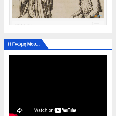
Η Γνώμη Μου…