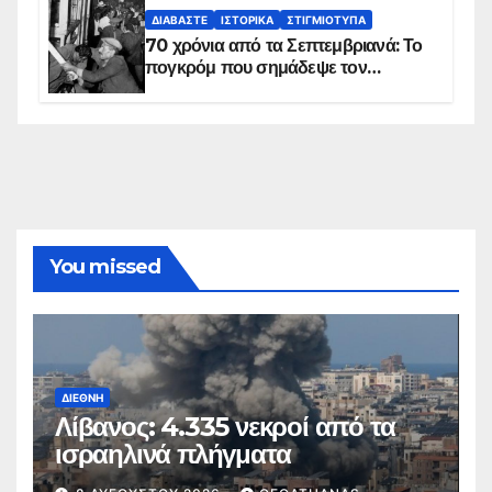
ΔΙΑΒΆΣΤΕ
ΙΣΤΟΡΙΚΆ
ΣΤΙΓΜΙΌΤΥΠΑ
70 χρόνια από τα Σεπτεμβριανά: Το
πογκρόμ που σημάδεψε τον
ελληνισμό της Κωνσταντινούπολης
You missed
ΔΙΕΘΝΉ
Λίβανος: 4.335 νεκροί από τα
ισραηλινά πλήγματα