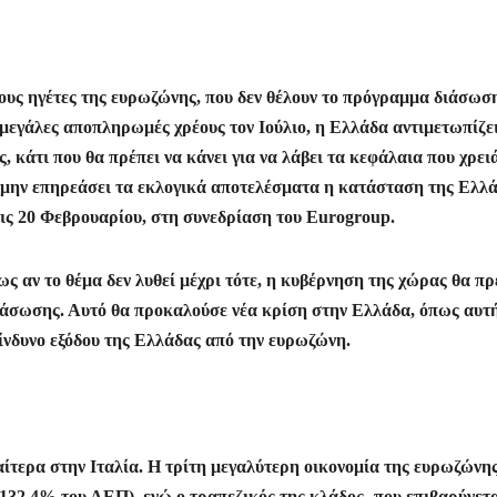
ους ηγέτες της ευρωζώνης, που δεν θέλουν το πρόγραμμα διάσωσ
 μεγάλες αποπληρωμές χρέους τον Ιούλιο, η Ελλάδα αντιμετωπίζε
, κάτι που θα πρέπει να κάνει για να λάβει τα κεφάλαια που χρει
α μην επηρεάσει τα εκλογικά αποτελέσματα η κατάσταση της Ελλά
τις 20 Φεβρουαρίου, στη συνεδρίαση του Eurogroup.
ως αν το θέμα δεν λυθεί μέχρι τότε, η κυβέρνηση της χώρας θα πρ
ιάσωσης. Αυτό θα προκαλούσε νέα κρίση στην Ελλάδα, όπως αυτ
κίνδυνο εξόδου της Ελλάδας από την ευρωζώνη.
αίτερα στην Ιταλία. Η τρίτη μεγαλύτερη οικονομία της ευρωζώνης
132,4% του ΑΕΠ), ενώ ο τραπεζικός της κλάδος -που επιβαρύνετα