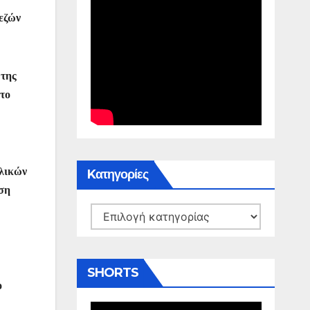
πεζών
 της
 το
αλικών
Kατηγορίες
ίση
Kατηγορίες
SHORTS
ο