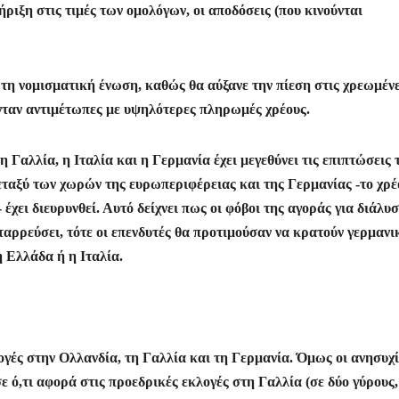
ριξη στις τιμές των ομολόγων, οι αποδόσεις (που κινούνται
τη νομισματική ένωση, καθώς θα αύξανε την πίεση στις χρεωμέν
ονταν αντιμέτωπες με υψηλότερες πληρωμές χρέους.
 Γαλλία, η Ιταλία και η Γερμανία έχει μεγεθύνει τις επιπτώσεις 
μεταξύ των χωρών της ευρωπεριφέρειας και της Γερμανίας -το χρέ
έχει διευρυνθεί. Αυτό δείχνει πως οι φόβοι της αγοράς για διάλυ
αρρεύσει, τότε οι επενδυτές θα προτιμούσαν να κρατούν γερμανι
η Ελλάδα ή η Ιταλία.
γές στην Ολλανδία, τη Γαλλία και τη Γερμανία. Όμως οι ανησυχί
ε ό,τι αφορά στις προεδρικές εκλογές στη Γαλλία (σε δύο γύρους,