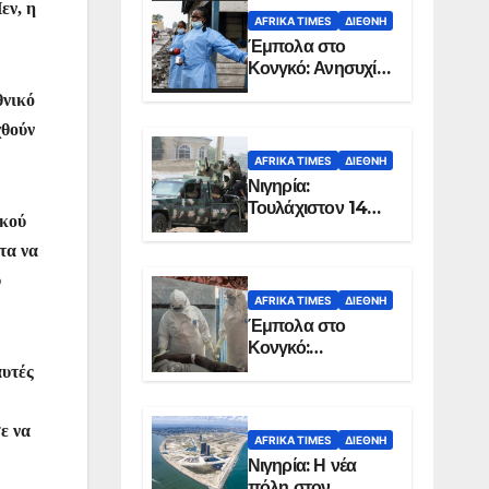
εν, η
AFRIKA TIMES
ΔΙΕΘΝΉ
Έμπολα στο
Κονγκό: Ανησυχία
για τη μεγάλη
θνικό
εξάπλωση της
χθούν
επιδημίας
AFRIKA TIMES
ΔΙΕΘΝΉ
Νιγηρία:
Τουλάχιστον 14
ικού
νεκροί από
επίθεση ενόπλων
τα να
στην Οτούκπο
υ
AFRIKA TIMES
ΔΙΕΘΝΉ
Έμπολα στο
Κονγκό:
Ξεπέρασαν τους
αυτές
1.350 οι νεκροί
ε να
AFRIKA TIMES
ΔΙΕΘΝΉ
Νιγηρία: Η νέα
πόλη στον