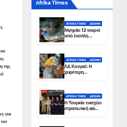
Αfrika Times
AFRIKA TIMES
ΔΙΕΘΝΉ
ες
Νιγηρία: 12 νεκροί
από ένοπλη
επίθεση σε χωριό
του
ος
AFRIKA TIMES
ΔΙΕΘΝΉ
ΛΔ Κονγκό: Η
ση της
χειρότερη
κό
επιδημία Έμπολα
στην ιστορία της
χώρας
AFRIKA TIMES
ΔΙΕΘΝΉ
Η Τουρκία ενισχύει
στρατιωτική και
ενεργειακή
ες για
παρουσία στη
 τον
Σομαλία