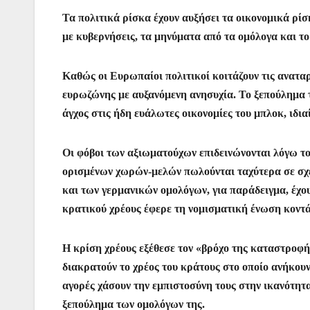
a
w
h
m
nt
e
el
b
Τα πολιτικά ρίσκα έχουν αυξήσει τα οικονομικά ρίσ
c
itt
at
ai
er
s
e
er
με κυβερνήσεις, τα μηνύματα από τα ομόλογα και το 
e
er
s
l
e
s
gr
b
A
st
e
a
Καθώς οι Ευρωπαίοι πολιτικοί κοιτάζουν τις ανατα
o
p
n
m
ευρωζώνης με αυξανόμενη ανησυχία. Το ξεπούλημα 
o
p
g
άγχος στις ήδη ευάλωτες οικονομίες του μπλοκ, ιδι
k
er
Οι φόβοι των αξιωματούχων επιδεινώνονται λόγω τ
ορισμένων χωρών-μελών πωλούνται ταχύτερα σε σχέ
και των γερμανικών ομολόγων, για παράδειγμα, έχουν
κρατικού χρέους έφερε τη νομισματική ένωση κοντ
Η κρίση χρέους εξέθεσε τον «βρόχο της καταστροφ
διακρατούν το χρέος του κράτους στο οποίο ανήκουν
αγορές χάσουν την εμπιστοσύνη τους στην ικανότητ
ξεπούλημα των ομολόγων της.