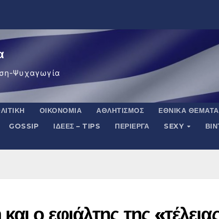
α
ση-Ψυχαγωγία
ΛΙΤΙΚΉ
ΟΙΚΟΝΟΜΊΑ
ΑΘΛΗΤΙΣΜΌΣ
ΕΘΝΙΚΆ ΘΈΜΑΤΑ
GOSSIP
ΙΔΈΕΣ – TIPS
ΠΕΡΊΕΡΓΑ
SEXY
ΒΙ
και ο εφιάλτης της «τέλεια