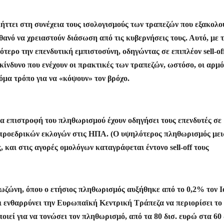
ήττει στη συνέχεια τους ισολογισμούς των τραπεζών που εξακολο
θανό να χρειαστούν διάσωση από τις κυβερνήσεις τους. Αυτό, με 
τερο την επενδυτική εμπιστοσύνη, οδηγώντας σε επιπλέον sell-of
κίνδυνο που ενέχουν οι πρακτικές των τραπεζών, ωστόσο, οι αρμό
όμα τρόπο για να «κόψουν» τον βρόχο.
ια επιστροφή του πληθωρισμού έχουν οδηγήσει τους επενδυτές σε
 προεδρικών εκλογών στις ΗΠΑ. (Ο υψηλότερος πληθωρισμός μει
 και στις αγορές ομολόγων καταγράφεται έντονο sell-off τους
ρωζώνη, όπου ο ετήσιος πληθωρισμός αυξήθηκε από το 0,2% τον Ι
ει ενθαρρύνει την Ευρωπαϊκή Κεντρική Τράπεζα να περιορίσει το
ιεί για να τονώσει τον πληθωρισμό, από τα 80 δισ. ευρώ στα 60 