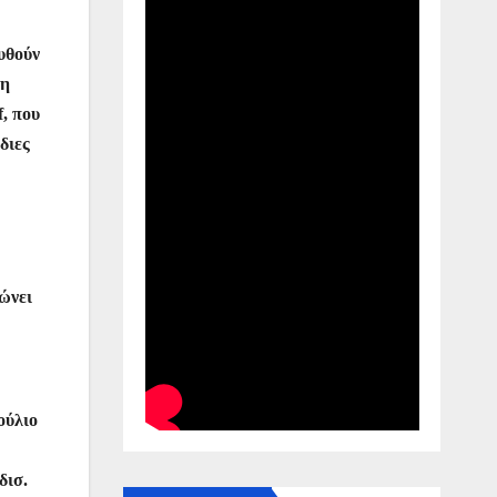
υθούν
τη
f, που
διες
ώνει
ούλιο
δισ.