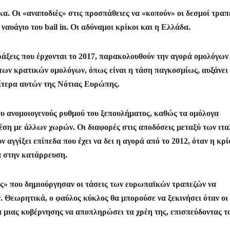
οι
κα. Οι «αναποδιές» στις προσπάθειες να «κοπούν» οι δεσμοί τρα
ρ
ναυάγιο του bail in. Οι αδύναμοι κρίκοι και η Ελλάδα.
α
σ
ράξεις που έρχονται το 2017, παρακολουθούν την αγορά ομολόγων
τε
των κρατικών ομολόγων, όπως είναι η τάση παγκοσμίως, αυξάνει
ίτ
αίτερα αυτών της Νότιας Ευρώπης.
ε
ου ανομοιογενούς ρυθμού του ξεπουλήματος, καθώς τα ομόλογα
ση με άλλων χωρών. Οι διαφορές στις αποδόσεις μεταξύ των ιτ
 αγγίξει επίπεδα που έχει να δει η αγορά από το 2012, όταν η κρ
ά στην κατάρρευση.
ής» που δημιούργησαν οι τάσεις των ευρωπαϊκών τραπεζών να
. Θεωρητικά, ο φαύλος κύκλος θα μπορούσε να ξεκινήσει όταν οι
α μιας κυβέρνησης να αποπληρώσει τα χρέη της, επισπεύδοντας τ