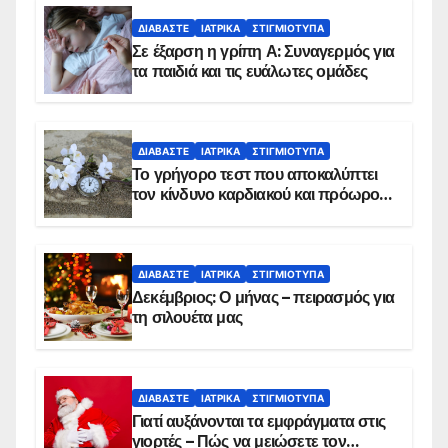
ΔΙΑΒΆΣΤΕ
ΙΑΤΡΙΚΆ
ΣΤΙΓΜΙΌΤΥΠΑ
Σε έξαρση η γρίπη Α: Συναγερμός για
τα παιδιά και τις ευάλωτες ομάδες
ΔΙΑΒΆΣΤΕ
ΙΑΤΡΙΚΆ
ΣΤΙΓΜΙΌΤΥΠΑ
Το γρήγορο τεστ που αποκαλύπτει
τον κίνδυνο καρδιακού και πρόωρου
θανάτου
ΔΙΑΒΆΣΤΕ
ΙΑΤΡΙΚΆ
ΣΤΙΓΜΙΌΤΥΠΑ
Δεκέμβριος: Ο μήνας – πειρασμός για
τη σιλουέτα μας
ΔΙΑΒΆΣΤΕ
ΙΑΤΡΙΚΆ
ΣΤΙΓΜΙΌΤΥΠΑ
Γιατί αυξάνονται τα εμφράγματα στις
γιορτές – Πώς να μειώσετε τον