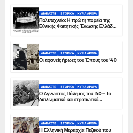
ΒΙΝΤΕΟ
ΔΙΑΒΆΣΤΕ
ΙΣΤΟΡΙΚΆ
ΚΥΡΙΑ ΑΡΘΡΑ
Πολυτεχνείο: Η πρώτη πορεία της
Εθνικής Φοιτητικής Ένωσης Ελλάδος
στις 17 Νοεμβρίου 1975 με την
αιματοβαμμένη σημαία
ΔΙΑΒΆΣΤΕ
ΙΣΤΟΡΙΚΆ
ΚΥΡΙΑ ΑΡΘΡΑ
Οι αφανείς ήρωες του Έπους του ’40
ΔΙΑΒΆΣΤΕ
ΙΣΤΟΡΙΚΆ
ΚΥΡΙΑ ΑΡΘΡΑ
Ο Άγνωστος Πόλεμος του ’40 – Το
διπλωματικό και στρατιωτικό
παρασκήνιο
ΔΙΑΒΆΣΤΕ
ΙΣΤΟΡΙΚΆ
ΚΥΡΙΑ ΑΡΘΡΑ
Η Ελληνική Μεραρχία Πεζικού που