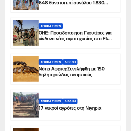
648 θάνατοι επί συνόλου 1.830
επιβεβαιωμένων κρουσμάτων
AFRIKA TIMES
ΟΗΕ: Προειδοποίηση Γκουτέρες για
κίνδυνο νέας αιματοχυσίας στο Ελ
Ομπέιντ του Σουδάν
AFRIKA TIMES
ΔΙΕΘΝΉ
Νότια Αφρική:Συνελήφθη με 150
δηλητηριώδεις σκορπιούς
AFRIKA TIMES
ΔΙΕΘΝΉ
17 νεκροί αγρότες στη Νιγηρία