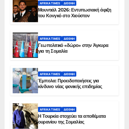
AFRIKA TIMES
ΔΙΕΘΝΉ
Μουντιάλ 2026: Εντυπωσιακή άφιξη
του Κονγκό στο Χιούστον
AFRIKA TIMES
ΔΙΕΘΝΉ
Γεωπολιτικό «δώρο» στην Άγκυρα
για τη Σομαλία
AFRIKA TIMES
ΔΙΕΘΝΉ
Έμπολα: Προειδοποιήσεις για
κίνδυνο νέας φονικής επιδημίας
AFRIKA TIMES
ΔΙΕΘΝΉ
Η Τουρκία στοχεύει τα αποθέματα
ουρανίου της Σομαλίας