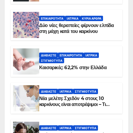
λεπτά
ΕΠΙΚΑΙΡΌΤΗΤΑ
ΙΑΤΡΙΚΆ
ΚΥΡΙΑ ΑΡΘΡΑ
Δύο νέες θεραπείες φέρνουν ελπίδα
στη μάχη κατά του καρκίνου
ΔΙΑΒΆΣΤΕ
ΕΠΙΚΑΙΡΌΤΗΤΑ
ΙΑΤΡΙΚΆ
ΣΤΙΓΜΙΌΤΥΠΑ
Καισαρικές: 62,2% στην Ελλάδα
ΔΙΑΒΆΣΤΕ
ΙΑΤΡΙΚΆ
ΣΤΙΓΜΙΌΤΥΠΑ
Νέα μελέτη: Σχεδόν 4 στους 10
καρκίνους είναι αποτρέψιμοι – Τι
δείχνουν τα στοιχεία
ΔΙΑΒΆΣΤΕ
ΙΑΤΡΙΚΆ
ΣΤΙΓΜΙΌΤΥΠΑ