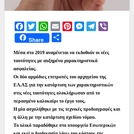
F
T
W
E
Pi
M
T
Vi
a
w
h
m
nt
e
el
b
Μ
Share
c
itt
at
ai
er
s
e
er
οι
e
er
s
l
e
s
gr
Μέσα στο 2019 αναμένεται να εκδοθούν οι νέες
ρ
ταυτότητες με αυξημένα χαρακτηριστικά
b
A
st
e
a
α
ασφαλείας.
o
p
n
m
σ
Οι δύο αρμόδιες επιτροπές του αρχηγείου της
o
p
g
τε
ΕΛ.ΑΣ για την κατάρτιση των χαρακτηριστικών
k
er
ίτ
στις νέες ταυτότητες ολοκλήρωσαν από το
περασμένο καλοκαίρι το έργο τους.
ε
Η μία ασχολήθηκε με τις τεχνικές προδιαγραφές και
η άλλη με την κατάρτιση σχεδίου νόμου.
Το υλικό παραδόθηκε στο υπουργείο Εσωτερικών
και εκεί η διαδικασία λόγω του κόστους της