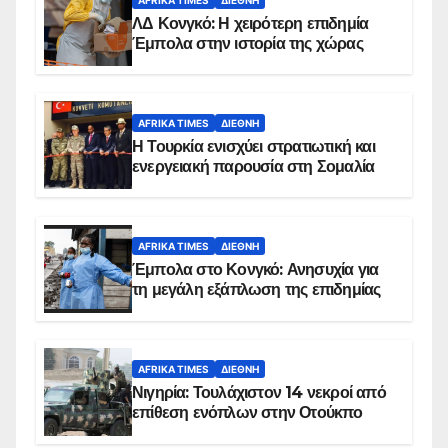
ΛΔ Κονγκό: Η χειρότερη επιδημία
Έμπολα στην ιστορία της χώρας
AFRIKA TIMES
ΔΙΕΘΝΉ
Η Τουρκία ενισχύει στρατιωτική και
ενεργειακή παρουσία στη Σομαλία
AFRIKA TIMES
ΔΙΕΘΝΉ
Έμπολα στο Κονγκό: Ανησυχία για
τη μεγάλη εξάπλωση της επιδημίας
AFRIKA TIMES
ΔΙΕΘΝΉ
Νιγηρία: Τουλάχιστον 14 νεκροί από
επίθεση ενόπλων στην Οτούκπο