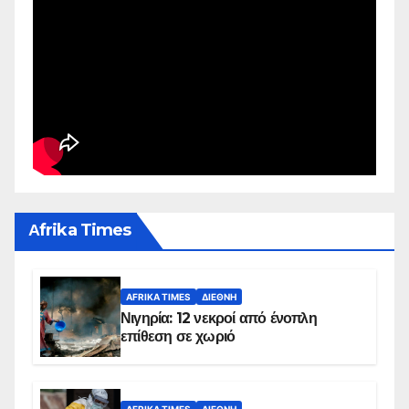
Αfrika Times
AFRIKA TIMES
ΔΙΕΘΝΉ
Νιγηρία: 12 νεκροί από ένοπλη
επίθεση σε χωριό
AFRIKA TIMES
ΔΙΕΘΝΉ