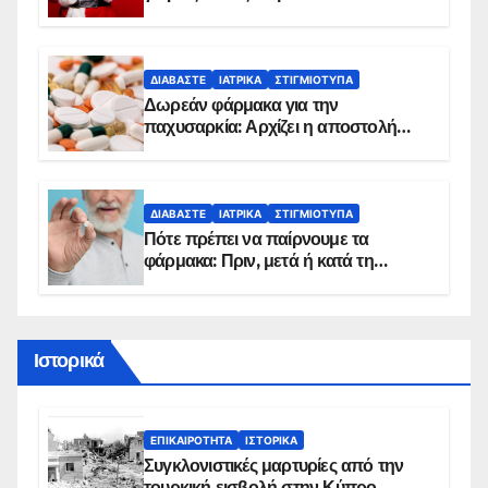
κίνδυνο, σύμφωνα με καρδιολόγο
ΔΙΑΒΆΣΤΕ
ΙΑΤΡΙΚΆ
ΣΤΙΓΜΙΌΤΥΠΑ
Δωρεάν φάρμακα για την
παχυσαρκία: Αρχίζει η αποστολή
sms για τους δικαιούχους – Οι
προϋποθέσεις ένταξης στο
πρόγραμμα
ΔΙΑΒΆΣΤΕ
ΙΑΤΡΙΚΆ
ΣΤΙΓΜΙΌΤΥΠΑ
Πότε πρέπει να παίρνουμε τα
φάρμακα: Πριν, μετά ή κατά τη
διάρκεια του φαγητού;
Ιστορικά
ΕΠΙΚΑΙΡΌΤΗΤΑ
ΙΣΤΟΡΙΚΆ
Συγκλονιστικές μαρτυρίες από την
τουρκική εισβολή στην Κύπρο