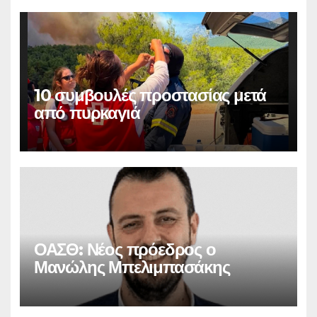
10 συμβουλές προστασίας μετά
από πυρκαγιά
ΟΑΣΘ: Νέος πρόεδρος ο
Μανώλης Μπελιμπασάκης