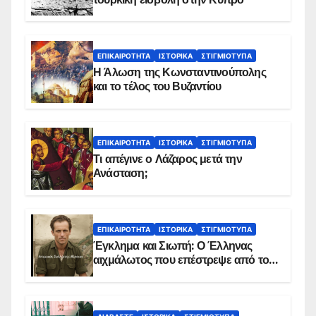
ΕΠΙΚΑΙΡΌΤΗΤΑ
ΙΣΤΟΡΙΚΆ
ΣΤΙΓΜΙΌΤΥΠΑ
Η Άλωση της Κωνσταντινούπολης
και το τέλος του Βυζαντίου
ΕΠΙΚΑΙΡΌΤΗΤΑ
ΙΣΤΟΡΙΚΆ
ΣΤΙΓΜΙΌΤΥΠΑ
Τι απέγινε ο Λάζαρος μετά την
Ανάσταση;
ΕΠΙΚΑΙΡΌΤΗΤΑ
ΙΣΤΟΡΙΚΆ
ΣΤΙΓΜΙΌΤΥΠΑ
Έγκλημα και Σιωπή: Ο Έλληνας
αιχμάλωτος που επέστρεψε από το
Παραπέτασμα