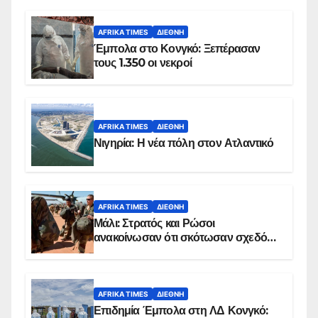
AFRIKA TIMES
ΔΙΕΘΝΉ
Έμπολα στο Κονγκό: Ξεπέρασαν
τους 1.350 οι νεκροί
AFRIKA TIMES
ΔΙΕΘΝΉ
Νιγηρία: Η νέα πόλη στον Ατλαντικό
AFRIKA TIMES
ΔΙΕΘΝΉ
Μάλι: Στρατός και Ρώσοι
ανακοίνωσαν ότι σκότωσαν σχεδόν
100 τζιχαντιστές
AFRIKA TIMES
ΔΙΕΘΝΉ
Επιδημία Έμπολα στη ΛΔ Κονγκό: