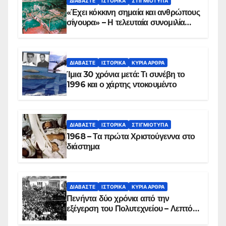
ΔΙΑΒΆΣΤΕ
ΙΣΤΟΡΙΚΆ
ΣΤΙΓΜΙΌΤΥΠΑ
«Έχει κόκκινη σημαία και ανθρώπους
σίγουρα» – Η τελευταία συνομιλία
των ηρώων στα Ίμια, πριν τη
συντριβή του ελικοπτέρου
ΔΙΑΒΆΣΤΕ
ΙΣΤΟΡΙΚΆ
ΚΥΡΙΑ ΑΡΘΡΑ
Ίμια 30 χρόνια μετά: Τι συνέβη το
1996 και ο χάρτης ντοκουμέντο
ΔΙΑΒΆΣΤΕ
ΙΣΤΟΡΙΚΆ
ΣΤΙΓΜΙΌΤΥΠΑ
1968 – Τα πρώτα Χριστούγεννα στο
διάστημα
ΔΙΑΒΆΣΤΕ
ΙΣΤΟΡΙΚΆ
ΚΥΡΙΑ ΑΡΘΡΑ
Πενήντα δύο χρόνια από την
εξέγερση του Πολυτεχνείου – Λεπτό
προς λεπτό η εισβολή – ΦΩΤΟ και