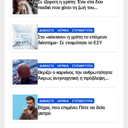
Σε έξαρση η γρίπη: Ένα στα δύο
παιδιά που χάνει τη ζωή του
αντιμετωπίζει υποκείμενο νόσημα –
Εμβολιασμό συνιστούν οι ειδικοί
ΔΙΑΒΆΣΤΕ
ΙΑΤΡΙΚΆ
ΣΤΙΓΜΙΌΤΥΠΑ
Στο «κόκκινο» η γρίπη το επόμενο
διάστημα- Σε ετοιμότητα το ΕΣΥ
ΔΙΑΒΆΣΤΕ
ΙΑΤΡΙΚΆ
ΣΤΙΓΜΙΌΤΥΠΑ
Θερίζει ο καρκίνος την ανθρωπότητα:
Άκρως ανησυχητική η πρόβλεψη…
ΔΙΑΒΆΣΤΕ
ΙΑΤΡΙΚΆ
ΣΤΙΓΜΙΌΤΥΠΑ
Βήχας που επιμένει: Πότε να δείτε
γιατρό