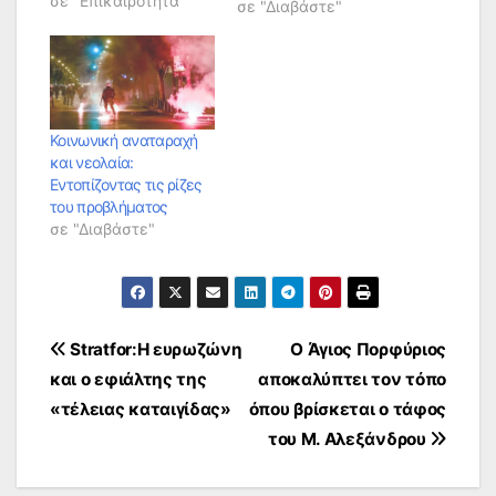
σε "Επικαιρότητα"
σε "Διαβάστε"
Κοινωνική αναταραχή
και νεολαία:
Εντοπίζοντας τις ρίζες
του προβλήματος
σε "Διαβάστε"
Πλοήγηση
Stratfor:Η ευρωζώνη
Ο Άγιος Πορφύριος
και ο εφιάλτης της
αποκαλύπτει τον τόπο
άρθρων
«τέλειας καταιγίδας»
όπου βρίσκεται ο τάφος
του Μ. Αλεξάνδρου