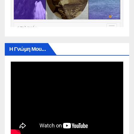
Η Γνώμη Μου…