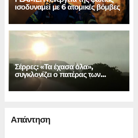
ισοδυναμεί με 6 ατομικές βόμβες
Σέρρες: «Τα έχασα όλα»,
συγκλονίζει ο πατέρας των
θυμάτων
Απάντηση