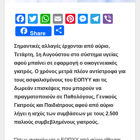
F
T
W
E
Pi
M
T
Vi
a
w
h
m
nt
e
el
b
Μ
Share
c
itt
at
ai
er
s
e
er
οι
e
er
s
l
e
s
gr
Σημαντικές αλλαγές έρχονται από αύριο,
ρ
Τετάρτη, 1η Αυγούστου στο σύστημα υγείας
b
A
st
e
a
α
αφού μπαίνει σε εφαρμογή ο οικογενειακός
o
p
n
m
σ
γιατρός. Ο χρόνος μετρά πλέον αντίστροφα για
o
p
g
τε
τους ασφαλισμένους του ΕΟΠΥΥ και τις
k
er
ίτ
δωρεάν επισκέψεις που μπορούν να
πραγματοποιούν σε Παθολόγους, Γενικούς
ε
Γιατρούς και Παιδιάτρους αφού από αύριο
λήγει η ισχύς των συμβάσεων με τους 2.500
παλιούς συμβεβλημένους γιατρούς.
Όπως ανακοίνωσε ο ΕΟΠΥΥ από αύριο τίθενται