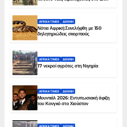
Ομπέιντ του Σουδάν
AFRIKA TIMES
ΔΙΕΘΝΉ
Νότια Αφρική:Συνελήφθη με 150
δηλητηριώδεις σκορπιούς
AFRIKA TIMES
ΔΙΕΘΝΉ
17 νεκροί αγρότες στη Νιγηρία
AFRIKA TIMES
ΔΙΕΘΝΉ
Μουντιάλ 2026: Εντυπωσιακή άφιξη
του Κονγκό στο Χιούστον
AFRIKA TIMES
ΔΙΕΘΝΉ